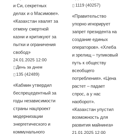
1119 (40257)
и Си, секретных
делах и о Масимове».
«Правительство
«Казахстан хвалят за
упорно игнорирует
отмену смертной
запрет президента на
казни и критикуют за
создание единых
пытки и ограничения
операторов». «Хлеба
свобод»
и зрелищ – тупиковый
24.01.2025 12:00
путь к обществу
День за днем
всеобщего
135 (42489)
потребления». «Цена
«Кабмин утвердил
растет – падает
беспрецедентный за
спрос, а у нас
годы независимости
наоборот».
страны нацпроект
«Казахстан упустил
модернизации
возможность для
энергетического и
развития майнинга»
коммунального
21.01.2025 12:00