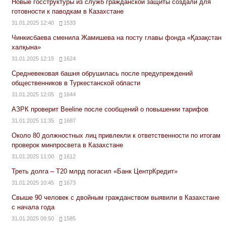
Новые госструктуры из служб гражданской защиты создали для
готовности к паводкам в Казахстане
31.01.2025 12:40
1533
Чинкисбаева сменила Жамишева на посту главы фонда «Қазақстан
халқына»
31.01.2025 12:15
1624
Средневековая башня обрушилась после предупреждений
общественников в Туркестанской области
31.01.2025 12:05
1644
АЗРК проверит Beeline после сообщений о повышении тарифов
31.01.2025 11:35
1687
Около 80 должностных лиц привлекли к ответственности по итогам
проверок минпросвета в Казахстане
31.01.2025 11:00
1612
Треть долга – Т20 млрд погасил «Банк ЦентрКредит»
31.01.2025 10:45
1673
Свыше 90 человек с двойным гражданством выявили в Казахстане
с начала года
31.01.2025 09:50
1585