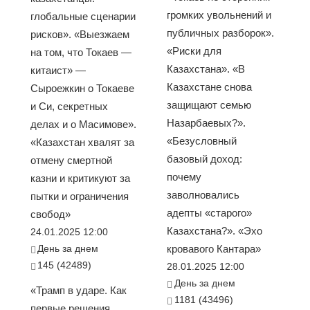
громких увольнений и
глобальные сценарии
публичных разборок».
рисков». «Выезжаем
«Риски для
на том, что Токаев —
Казахстана». «В
китаист» —
Казахстане снова
Сыроежкин о Токаеве
защищают семью
и Си, секретных
Назарбаевых?».
делах и о Масимове».
«Безусловный
«Казахстан хвалят за
базовый доход:
отмену смертной
почему
казни и критикуют за
заволновались
пытки и ограничения
адепты «старого»
свобод»
Казахстана?». «Эхо
24.01.2025 12:00
День за днем
кровавого Кантара»
145 (42489)
28.01.2025 12:00
День за днем
«Трамп в ударе. Как
1181 (43496)
первые решения