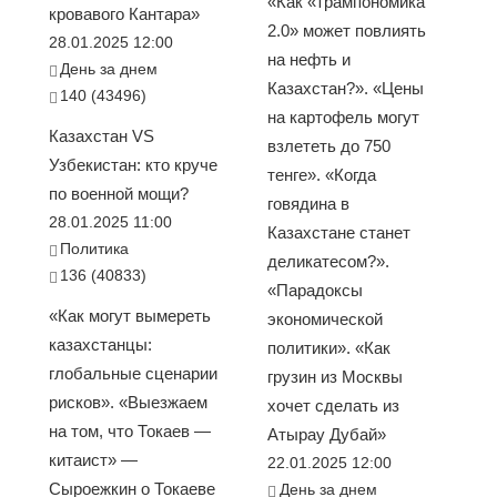
«Как «трампономика
кровавого Кантара»
2.0» может повлиять
28.01.2025 12:00
на нефть и
День за днем
Казахстан?». «Цены
140 (43496)
на картофель могут
Казахстан VS
взлететь до 750
Узбекистан: кто круче
тенге». «Когда
по военной мощи?
говядина в
28.01.2025 11:00
Казахстане станет
Политика
деликатесом?».
136 (40833)
«Парадоксы
«Как могут вымереть
экономической
казахстанцы:
политики». «Как
глобальные сценарии
грузин из Москвы
рисков». «Выезжаем
хочет сделать из
на том, что Токаев —
Атырау Дубай»
китаист» —
22.01.2025 12:00
Сыроежкин о Токаеве
День за днем