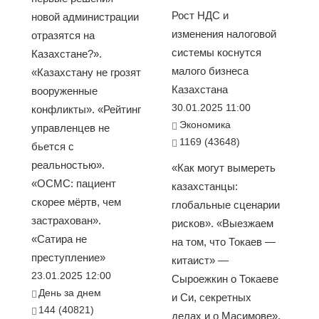
Рост НДС и
новой администрации
изменения налоговой
отразятся на
системы коснутся
Казахстане?».
малого бизнеса
«Казахстану не грозят
Казахстана
вооруженные
30.01.2025 11:00
конфликты». «Рейтинг
Экономика
управленцев не
1169 (43648)
бьется с
реальностью».
«Как могут вымереть
«ОСМС: пациент
казахстанцы:
скорее мёртв, чем
глобальные сценарии
застрахован».
рисков». «Выезжаем
«Сатира не
на том, что Токаев —
преступление»
китаист» —
23.01.2025 12:00
Сыроежкин о Токаеве
День за днем
и Си, секретных
144 (40821)
делах и о Масимове».