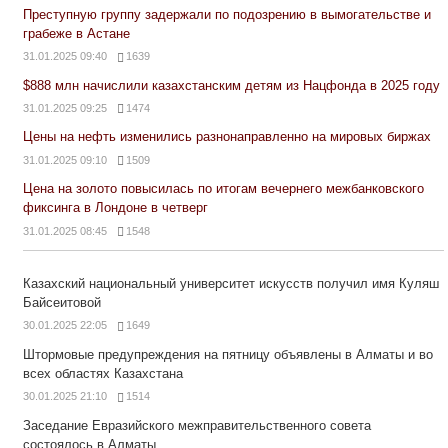
Преступную группу задержали по подозрению в вымогательстве и
грабеже в Астане
31.01.2025 09:40
1639
$888 млн начислили казахстанским детям из Нацфонда в 2025 году
31.01.2025 09:25
1474
Цены на нефть изменились разнонаправленно на мировых биржах
31.01.2025 09:10
1509
Цена на золото повысилась по итогам вечернего межбанковского
фиксинга в Лондоне в четверг
31.01.2025 08:45
1548
Казахский национальный университет искусств получил имя Куляш
Байсеитовой
30.01.2025 22:05
1649
Штормовые предупреждения на пятницу объявлены в Алматы и во
всех областях Казахстана
30.01.2025 21:10
1514
Заседание Евразийского межправительственного совета
состоялось в Алматы