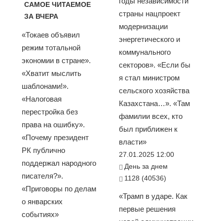
годы независимости
САМОЕ ЧИТАЕМОЕ
страны нацпроект
ЗА ВЧЕРА
модернизации
«Токаев объявил
энергетического и
режим тотальной
коммунального
экономии в стране».
секторов». «Если бы
«Хватит мыслить
я стал министром
шаблонами!».
сельского хозяйства
«Налоговая
Казахстана…». «Там
перестройка без
фамилии всех, кто
права на ошибку».
был приближен к
«Почему президент
власти»
РК публично
27.01.2025 12:00
поддержал народного
День за днем
писателя?».
1128 (40536)
«Приговоры по делам
«Трамп в ударе. Как
о январских
первые решения
событиях»