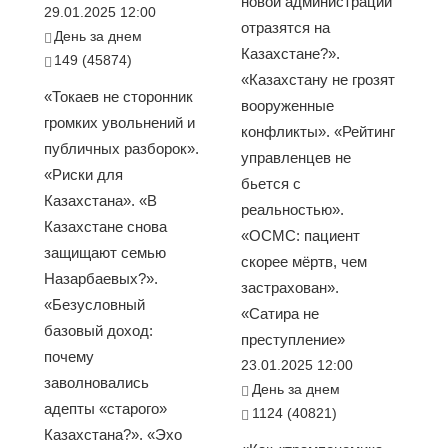
новой администрации
29.01.2025 12:00
отразятся на
День за днем
Казахстане?».
149 (45874)
«Казахстану не грозят
«Токаев не сторонник
вооруженные
громких увольнений и
конфликты». «Рейтинг
публичных разборок».
управленцев не
«Риски для
бьется с
Казахстана». «В
реальностью».
Казахстане снова
«ОСМС: пациент
защищают семью
скорее мёртв, чем
Назарбаевых?».
застрахован».
«Безусловный
«Сатира не
базовый доход:
преступление»
почему
23.01.2025 12:00
заволновались
День за днем
адепты «старого»
1124 (40821)
Казахстана?». «Эхо