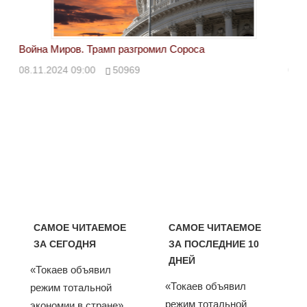
Война Миров. Трамп разгромил Сороса
Вой
08.11.2024 09:00
50969
08.
САМОЕ ЧИТАЕМОЕ
САМОЕ ЧИТАЕМОЕ
ЗА СЕГОДНЯ
ЗА ПОСЛЕДНИЕ 10
ДНЕЙ
«Токаев объявил
«Токаев объявил
режим тотальной
режим тотальной
экономии в стране».