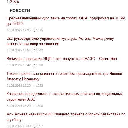
Next
1
2
3
»
Posts
НОВОСТИ
Средневзвешенный курс тенге на торгах KASE подорожал на Т0,99
до Т518,2
31.01.2025 17:25
1575
Экс-руководителю управления культуры Астаны Мажагулову
вынесли приговор за хищение
31.01.2025 16:54
1642
Взаимное признание ЭЦП хотят запустить в ЕАЭС – Сагинтаев
31.01.2025 16:42
1590
Токаев принял специального советника премьер-министра Японии
Акихису Нагашиму
31.01.2025 16:10
1523
Казахстан определился с окончательным списком потенциальных
строителей АЭС
31.01.2025 15:20
1800
Али Алиева назначили ИО главного тренера сборной Казахстана по
футболу
31.01.2025 13:30
1597