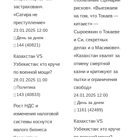
застрахован».
рисков». «Выезжаем
«Сатира не
на том, что Токаев —
преступление»
китаист» —
23.01.2025 12:00
Сыроежкин о Токаеве
День за днем
и Си, секретных
144 (40821)
делах и о Масимове».
«Казахстан хвалят за
Казахстан VS
отмену смертной
Узбекистан: кто круче
казни и критикуют за
по военной мощи?
пытки и ограничения
28.01.2025 11:00
Политика
свобод»
143 (40833)
24.01.2025 12:00
День за днем
Рост НДС и
1161 (42489)
изменения налоговой
Казахстан VS
системы коснутся
Узбекистан: кто круче
малого бизнеса
по военной мощи?