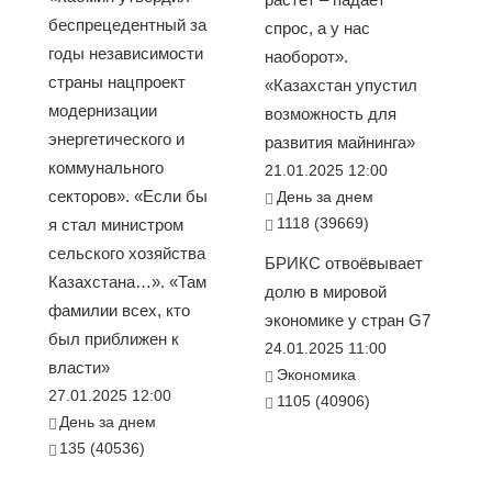
беспрецедентный за
спрос, а у нас
годы независимости
наоборот».
страны нацпроект
«Казахстан упустил
модернизации
возможность для
энергетического и
развития майнинга»
коммунального
21.01.2025 12:00
секторов». «Если бы
День за днем
1118 (39669)
я стал министром
сельского хозяйства
БРИКС отвоёвывает
Казахстана…». «Там
долю в мировой
фамилии всех, кто
экономике у стран G7
был приближен к
24.01.2025 11:00
власти»
Экономика
27.01.2025 12:00
1105 (40906)
День за днем
135 (40536)