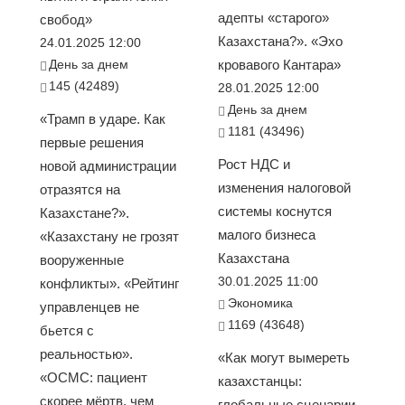
адепты «старого»
свобод»
Казахстана?». «Эхо
24.01.2025 12:00
День за днем
кровавого Кантара»
145 (42489)
28.01.2025 12:00
День за днем
«Трамп в ударе. Как
1181 (43496)
первые решения
Рост НДС и
новой администрации
изменения налоговой
отразятся на
системы коснутся
Казахстане?».
малого бизнеса
«Казахстану не грозят
Казахстана
вооруженные
30.01.2025 11:00
конфликты». «Рейтинг
Экономика
управленцев не
1169 (43648)
бьется с
реальностью».
«Как могут вымереть
«ОСМС: пациент
казахстанцы:
скорее мёртв, чем
глобальные сценарии