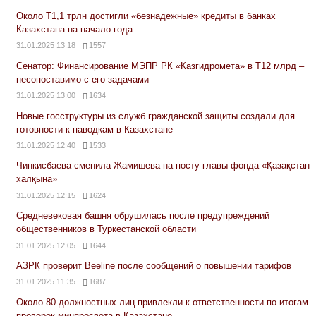
Около Т1,1 трлн достигли «безнадежные» кредиты в банках
Казахстана на начало года
31.01.2025 13:18
1557
Сенатор: Финансирование МЭПР РК «Казгидромета» в Т12 млрд –
несопоставимо с его задачами
31.01.2025 13:00
1634
Новые госструктуры из служб гражданской защиты создали для
готовности к паводкам в Казахстане
31.01.2025 12:40
1533
Чинкисбаева сменила Жамишева на посту главы фонда «Қазақстан
халқына»
31.01.2025 12:15
1624
Средневековая башня обрушилась после предупреждений
общественников в Туркестанской области
31.01.2025 12:05
1644
АЗРК проверит Beeline после сообщений о повышении тарифов
31.01.2025 11:35
1687
Около 80 должностных лиц привлекли к ответственности по итогам
проверок минпросвета в Казахстане