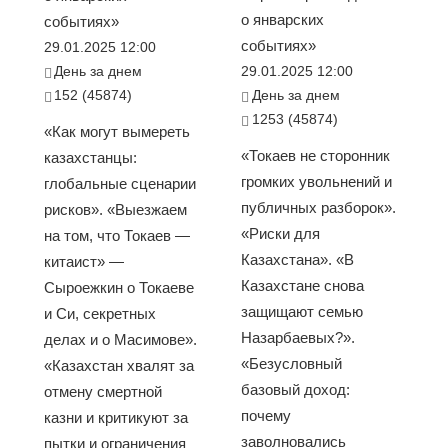
о январских
событиях»
событиях»
29.01.2025 12:00
День за днем
29.01.2025 12:00
152 (45874)
День за днем
1253 (45874)
«Как могут вымереть
«Токаев не сторонник
казахстанцы:
громких увольнений и
глобальные сценарии
публичных разборок».
рисков». «Выезжаем
«Риски для
на том, что Токаев —
Казахстана». «В
китаист» —
Казахстане снова
Сыроежкин о Токаеве
защищают семью
и Си, секретных
Назарбаевых?».
делах и о Масимове».
«Безусловный
«Казахстан хвалят за
базовый доход:
отмену смертной
почему
казни и критикуют за
заволновались
пытки и ограничения