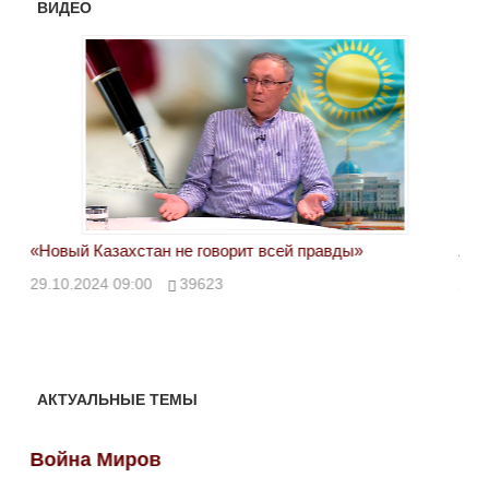
ВИДЕО
«Новый Казахстан не говорит всей правды»
Лон
ми
29.10.2024 09:00
39623
28.
АКТУАЛЬНЫЕ ТЕМЫ
Война Миров
Во