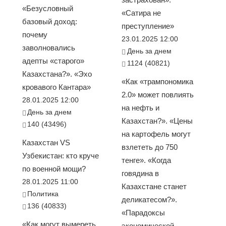
«Безусловный
«Сатира не
базовый доход:
преступление»
почему
23.01.2025 12:00
заволновались
День за днем
адепты «старого»
1124 (40821)
Казахстана?». «Эхо
«Как «трампономика
кровавого Кантара»
2.0» может повлиять
28.01.2025 12:00
на нефть и
День за днем
Казахстан?». «Цены
140 (43496)
на картофель могут
Казахстан VS
взлететь до 750
Узбекистан: кто круче
тенге». «Когда
по военной мощи?
говядина в
28.01.2025 11:00
Казахстане станет
Политика
деликатесом?».
136 (40833)
«Парадоксы
«Как могут вымереть
экономической