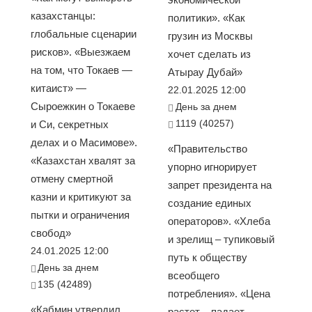
казахстанцы:
политики». «Как
глобальные сценарии
грузин из Москвы
рисков». «Выезжаем
хочет сделать из
на том, что Токаев —
Атырау Дубай»
китаист» —
22.01.2025 12:00
Сыроежкин о Токаеве
День за днем
1119 (40257)
и Си, секретных
делах и о Масимове».
«Правительство
«Казахстан хвалят за
упорно игнорирует
отмену смертной
запрет президента на
казни и критикуют за
создание единых
пытки и ограничения
операторов». «Хлеба
свобод»
и зрелищ – тупиковый
24.01.2025 12:00
путь к обществу
День за днем
всеобщего
135 (42489)
потребления». «Цена
«Кабмин утвердил
растет – падает