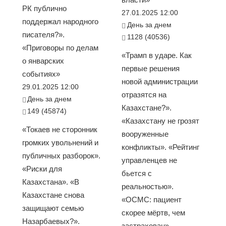
РК публично
27.01.2025 12:00
поддержал народного
День за днем
писателя?».
1128 (40536)
«Приговоры по делам
«Трамп в ударе. Как
о январских
первые решения
событиях»
новой администрации
29.01.2025 12:00
отразятся на
День за днем
Казахстане?».
149 (45874)
«Казахстану не грозят
«Токаев не сторонник
вооруженные
громких увольнений и
конфликты». «Рейтинг
публичных разборок».
управленцев не
«Риски для
бьется с
Казахстана». «В
реальностью».
Казахстане снова
«ОСМС: пациент
защищают семью
скорее мёртв, чем
Назарбаевых?».
застрахован».