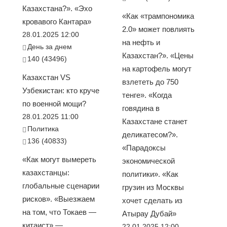
Казахстана?». «Эхо
«Как «трампономика
кровавого Кантара»
2.0» может повлиять
28.01.2025 12:00
на нефть и
День за днем
Казахстан?». «Цены
140 (43496)
на картофель могут
Казахстан VS
взлететь до 750
Узбекистан: кто круче
тенге». «Когда
по военной мощи?
говядина в
28.01.2025 11:00
Казахстане станет
Политика
деликатесом?».
136 (40833)
«Парадоксы
«Как могут вымереть
экономической
казахстанцы:
политики». «Как
глобальные сценарии
грузин из Москвы
рисков». «Выезжаем
хочет сделать из
на том, что Токаев —
Атырау Дубай»
китаист» —
22.01.2025 12:00