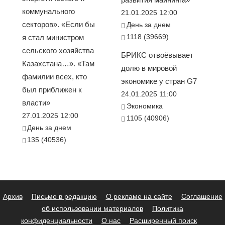
коммунального
21.01.2025 12:00
секторов». «Если бы
День за днем
1118 (39669)
я стал министром
сельского хозяйства
БРИКС отвоёвывает
Казахстана…». «Там
долю в мировой
фамилии всех, кто
экономике у стран G7
был приближен к
24.01.2025 11:00
власти»
Экономика
27.01.2025 12:00
1105 (40906)
День за днем
135 (40536)
Архив
Письмо в редакцию
О рекламе на сайте
Соглашение
об использовании материалов
Политика
конфиденциальности
О нас
Расширенный поиск