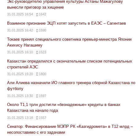
Экс-руководителю управления культуры Астаны Мажагулову
вынесли приговор за хищение
31.01.2025 16:54
1642
Взаимное признание ЭЦП хотят запустить в ЕАЭС – Сагинтаев
31.01.2025 16:42
1590
Токаев принял специального советника премьер-министра Японии
Акихису Нагашиму
31.01.2025 16:10
1523
Казахстан определился с окончательным списком потенциальных
строителей АЭС
31.01.2025 15:20
1800
Али Алиева назначили ИО главного тренера сборной Казахстана по
футболу
31.01.2025 13:30
1597
Около Т1,1 трлн достигли «безнадежные» кредиты в банках
Казахстана на начало года
31.01.2025 13:18
1557
Сенатор: Финансирование МЭПР РК «Казгидромета» в Т12 млрд –
несопоставимо с его задачами