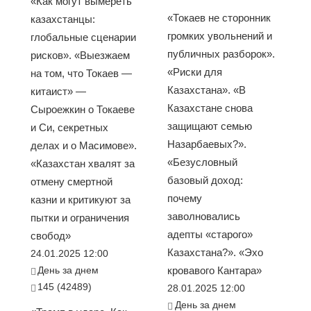
«Как могут вымереть
«Токаев не сторонник
казахстанцы:
громких увольнений и
глобальные сценарии
публичных разборок».
рисков». «Выезжаем
«Риски для
на том, что Токаев —
Казахстана». «В
китаист» —
Казахстане снова
Сыроежкин о Токаеве
защищают семью
и Си, секретных
Назарбаевых?».
делах и о Масимове».
«Безусловный
«Казахстан хвалят за
базовый доход:
отмену смертной
почему
казни и критикуют за
заволновались
пытки и ограничения
адепты «старого»
свобод»
Казахстана?». «Эхо
24.01.2025 12:00
День за днем
кровавого Кантара»
145 (42489)
28.01.2025 12:00
День за днем