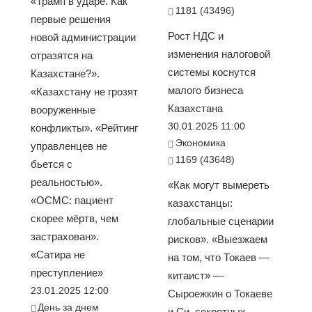
«Трамп в ударе. Как
1181 (43496)
первые решения
Рост НДС и
новой администрации
изменения налоговой
отразятся на
системы коснутся
Казахстане?».
малого бизнеса
«Казахстану не грозят
Казахстана
вооруженные
30.01.2025 11:00
конфликты». «Рейтинг
Экономика
управленцев не
1169 (43648)
бьется с
реальностью».
«Как могут вымереть
«ОСМС: пациент
казахстанцы:
скорее мёртв, чем
глобальные сценарии
застрахован».
рисков». «Выезжаем
«Сатира не
на том, что Токаев —
преступление»
китаист» —
23.01.2025 12:00
Сыроежкин о Токаеве
День за днем
и Си, секретных