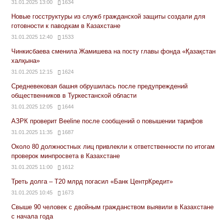
31.01.2025 13:00
1634
Новые госструктуры из служб гражданской защиты создали для
готовности к паводкам в Казахстане
31.01.2025 12:40
1533
Чинкисбаева сменила Жамишева на посту главы фонда «Қазақстан
халқына»
31.01.2025 12:15
1624
Средневековая башня обрушилась после предупреждений
общественников в Туркестанской области
31.01.2025 12:05
1644
АЗРК проверит Beeline после сообщений о повышении тарифов
31.01.2025 11:35
1687
Около 80 должностных лиц привлекли к ответственности по итогам
проверок минпросвета в Казахстане
31.01.2025 11:00
1612
Треть долга – Т20 млрд погасил «Банк ЦентрКредит»
31.01.2025 10:45
1673
Свыше 90 человек с двойным гражданством выявили в Казахстане
с начала года