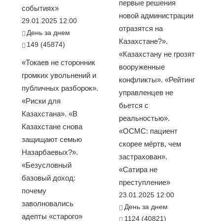
первые решения
событиях»
новой администрации
29.01.2025 12:00
отразятся на
День за днем
Казахстане?».
149 (45874)
«Казахстану не грозят
«Токаев не сторонник
вооруженные
громких увольнений и
конфликты». «Рейтинг
публичных разборок».
управленцев не
«Риски для
бьется с
Казахстана». «В
реальностью».
Казахстане снова
«ОСМС: пациент
защищают семью
скорее мёртв, чем
Назарбаевых?».
застрахован».
«Безусловный
«Сатира не
базовый доход:
преступление»
почему
23.01.2025 12:00
заволновались
День за днем
адепты «старого»
1124 (40821)