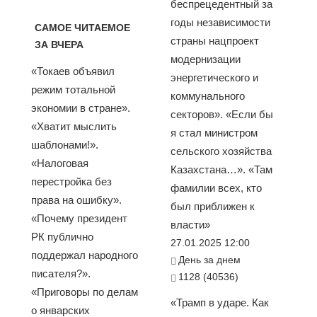
беспрецедентный за
годы независимости
САМОЕ ЧИТАЕМОЕ
страны нацпроект
ЗА ВЧЕРА
модернизации
«Токаев объявил
энергетического и
режим тотальной
коммунального
экономии в стране».
секторов». «Если бы
«Хватит мыслить
я стал министром
шаблонами!».
сельского хозяйства
«Налоговая
Казахстана…». «Там
перестройка без
фамилии всех, кто
права на ошибку».
был приближен к
«Почему президент
власти»
РК публично
27.01.2025 12:00
поддержал народного
День за днем
писателя?».
1128 (40536)
«Приговоры по делам
«Трамп в ударе. Как
о январских