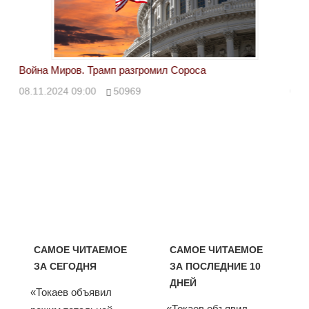
Война Миров. Трамп разгромил Сороса
Вой
08.11.2024 09:00
50969
08.
САМОЕ ЧИТАЕМОЕ
САМОЕ ЧИТАЕМОЕ
ЗА СЕГОДНЯ
ЗА ПОСЛЕДНИЕ 10
ДНЕЙ
«Токаев объявил
«Токаев объявил