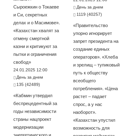
Сыроежкин о Токаеве
День за днем
1119 (40257)
и Си, секретных
делах и о Масимове».
«Правительство
«Казахстан хвалят за
упорно игнорирует
отмену смертной
запрет президента на
казни и критикуют за
создание единых
пытки и ограничения
операторов». «Хлеба
свобод»
и зрелищ – тупиковый
24.01.2025 12:00
путь к обществу
День за днем
всеобщего
135 (42489)
потребления». «Цена
«Кабмин утвердил
растет – падает
беспрецедентный за
спрос, а у нас
годы независимости
наоборот».
страны нацпроект
«Казахстан упустил
модернизации
возможность для
энергетического и
развития майнинга»