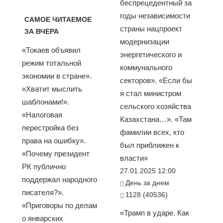
беспрецедентный за
годы независимости
САМОЕ ЧИТАЕМОЕ
страны нацпроект
ЗА ВЧЕРА
модернизации
«Токаев объявил
энергетического и
режим тотальной
коммунального
экономии в стране».
секторов». «Если бы
«Хватит мыслить
я стал министром
шаблонами!».
сельского хозяйства
«Налоговая
Казахстана…». «Там
перестройка без
фамилии всех, кто
права на ошибку».
был приближен к
«Почему президент
власти»
РК публично
27.01.2025 12:00
поддержал народного
День за днем
писателя?».
1128 (40536)
«Приговоры по делам
«Трамп в ударе. Как
о январских