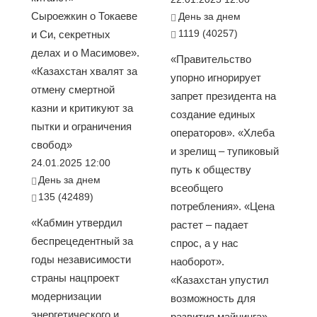
Сыроежкин о Токаеве
День за днем
1119 (40257)
и Си, секретных
делах и о Масимове».
«Правительство
«Казахстан хвалят за
упорно игнорирует
отмену смертной
запрет президента на
казни и критикуют за
создание единых
пытки и ограничения
операторов». «Хлеба
свобод»
и зрелищ – тупиковый
24.01.2025 12:00
путь к обществу
День за днем
всеобщего
135 (42489)
потребления». «Цена
«Кабмин утвердил
растет – падает
беспрецедентный за
спрос, а у нас
годы независимости
наоборот».
страны нацпроект
«Казахстан упустил
модернизации
возможность для
энергетического и
развития майнинга»