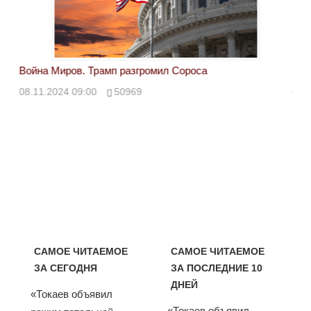
Война Миров. Трамп разгромил Сороса
Вой
08.11.2024 09:00
50969
08.
САМОЕ ЧИТАЕМОЕ
САМОЕ ЧИТАЕМОЕ
ЗА СЕГОДНЯ
ЗА ПОСЛЕДНИЕ 10
ДНЕЙ
«Токаев объявил
«Токаев объявил