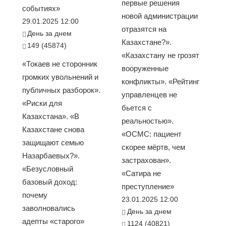
первые решения
событиях»
новой администрации
29.01.2025 12:00
отразятся на
День за днем
Казахстане?».
149 (45874)
«Казахстану не грозят
«Токаев не сторонник
вооруженные
громких увольнений и
конфликты». «Рейтинг
публичных разборок».
управленцев не
«Риски для
бьется с
Казахстана». «В
реальностью».
Казахстане снова
«ОСМС: пациент
защищают семью
скорее мёртв, чем
Назарбаевых?».
застрахован».
«Безусловный
«Сатира не
базовый доход:
преступление»
почему
23.01.2025 12:00
заволновались
День за днем
адепты «старого»
1124 (40821)