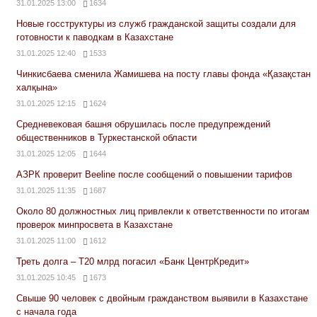
31.01.2025 13:00
1634
Новые госструктуры из служб гражданской защиты создали для
готовности к паводкам в Казахстане
31.01.2025 12:40
1533
Чинкисбаева сменила Жамишева на посту главы фонда «Қазақстан
халқына»
31.01.2025 12:15
1624
Средневековая башня обрушилась после предупреждений
общественников в Туркестанской области
31.01.2025 12:05
1644
АЗРК проверит Beeline после сообщений о повышении тарифов
31.01.2025 11:35
1687
Около 80 должностных лиц привлекли к ответственности по итогам
проверок минпросвета в Казахстане
31.01.2025 11:00
1612
Треть долга – Т20 млрд погасил «Банк ЦентрКредит»
31.01.2025 10:45
1673
Свыше 90 человек с двойным гражданством выявили в Казахстане
с начала года