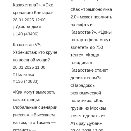
Казахстана?». «Эхо
«Как «трампономика
кровавого Кантара»
2.0» может повлиять
28.01.2025 12:00
на нефть и
День за днем
Казахстан?». «Цены
140 (43496)
на картофель могут
Казахстан VS
взлететь до 750
Узбекистан: кто круче
тенге». «Когда
по военной мощи?
говядина в
28.01.2025 11:00
Казахстане станет
Политика
деликатесом?».
136 (40833)
«Парадоксы
«Как могут вымереть
экономической
казахстанцы:
политики». «Как
глобальные сценарии
грузин из Москвы
рисков». «Выезжаем
хочет сделать из
на том, что Токаев —
Атырау Дубай»
китаист» —
22.01.2025 12:00