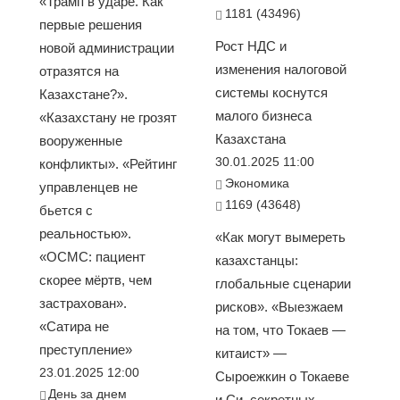
«Трамп в ударе. Как
1181 (43496)
первые решения
Рост НДС и
новой администрации
изменения налоговой
отразятся на
системы коснутся
Казахстане?».
малого бизнеса
«Казахстану не грозят
Казахстана
вооруженные
30.01.2025 11:00
конфликты». «Рейтинг
Экономика
управленцев не
1169 (43648)
бьется с
реальностью».
«Как могут вымереть
«ОСМС: пациент
казахстанцы:
скорее мёртв, чем
глобальные сценарии
застрахован».
рисков». «Выезжаем
«Сатира не
на том, что Токаев —
преступление»
китаист» —
23.01.2025 12:00
Сыроежкин о Токаеве
День за днем
и Си, секретных