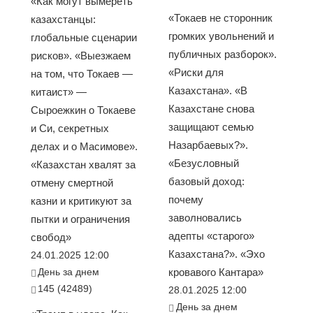
«Как могут вымереть
«Токаев не сторонник
казахстанцы:
громких увольнений и
глобальные сценарии
публичных разборок».
рисков». «Выезжаем
«Риски для
на том, что Токаев —
Казахстана». «В
китаист» —
Казахстане снова
Сыроежкин о Токаеве
защищают семью
и Си, секретных
Назарбаевых?».
делах и о Масимове».
«Безусловный
«Казахстан хвалят за
базовый доход:
отмену смертной
почему
казни и критикуют за
заволновались
пытки и ограничения
адепты «старого»
свобод»
Казахстана?». «Эхо
24.01.2025 12:00
День за днем
кровавого Кантара»
145 (42489)
28.01.2025 12:00
День за днем