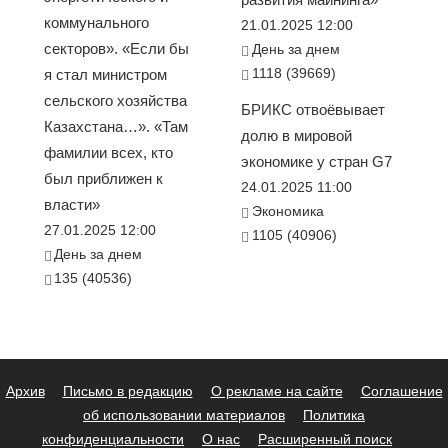
коммунального
21.01.2025 12:00
секторов». «Если бы
День за днем
1118 (39669)
я стал министром
сельского хозяйства
БРИКС отвоёвывает
Казахстана…». «Там
долю в мировой
фамилии всех, кто
экономике у стран G7
был приближен к
24.01.2025 11:00
власти»
Экономика
27.01.2025 12:00
1105 (40906)
День за днем
135 (40536)
Архив
Письмо в редакцию
О рекламе на сайте
Соглашение
об использовании материалов
Политика
конфиденциальности
О нас
Расширенный поиск