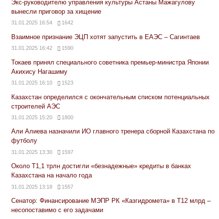
Экс-руководителю управления культуры Астаны Мажагулову
вынесли приговор за хищение
31.01.2025 16:54
1642
Взаимное признание ЭЦП хотят запустить в ЕАЭС – Сагинтаев
31.01.2025 16:42
1590
Токаев принял специального советника премьер-министра Японии
Акихису Нагашиму
31.01.2025 16:10
1523
Казахстан определился с окончательным списком потенциальных
строителей АЭС
31.01.2025 15:20
1800
Али Алиева назначили ИО главного тренера сборной Казахстана по
футболу
31.01.2025 13:30
1597
Около Т1,1 трлн достигли «безнадежные» кредиты в банках
Казахстана на начало года
31.01.2025 13:18
1557
Сенатор: Финансирование МЭПР РК «Казгидромета» в Т12 млрд –
несопоставимо с его задачами