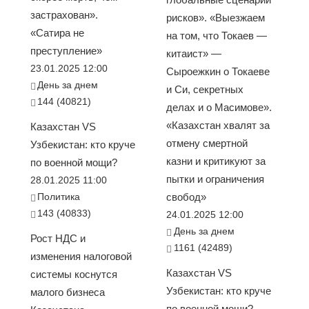
застрахован».
рисков». «Выезжаем
«Сатира не
на том, что Токаев —
преступление»
китаист» —
23.01.2025 12:00
Сыроежкин о Токаеве
День за днем
и Си, секретных
144 (40821)
делах и о Масимове».
«Казахстан хвалят за
Казахстан VS
отмену смертной
Узбекистан: кто круче
казни и критикуют за
по военной мощи?
пытки и ограничения
28.01.2025 11:00
Политика
свобод»
143 (40833)
24.01.2025 12:00
День за днем
Рост НДС и
1161 (42489)
изменения налоговой
Казахстан VS
системы коснутся
Узбекистан: кто круче
малого бизнеса
по военной мощи?