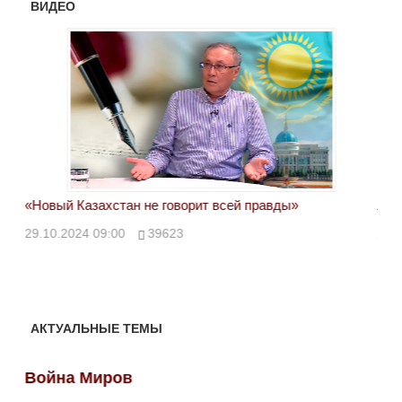
ВИДЕО
«Новый Казахстан не говорит всей правды»
Лон
ми
29.10.2024 09:00
39623
28.
АКТУАЛЬНЫЕ ТЕМЫ
Война Миров
Во