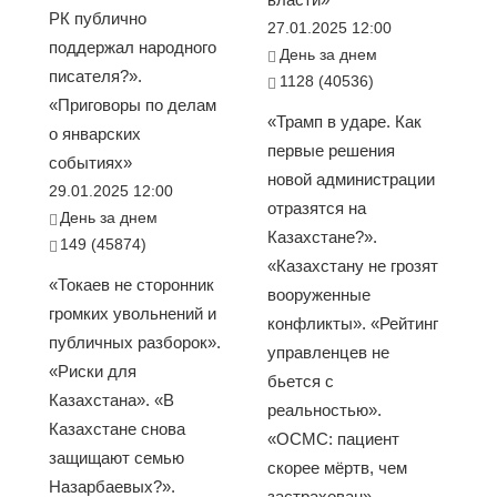
РК публично
27.01.2025 12:00
поддержал народного
День за днем
писателя?».
1128 (40536)
«Приговоры по делам
«Трамп в ударе. Как
о январских
первые решения
событиях»
новой администрации
29.01.2025 12:00
отразятся на
День за днем
Казахстане?».
149 (45874)
«Казахстану не грозят
«Токаев не сторонник
вооруженные
громких увольнений и
конфликты». «Рейтинг
публичных разборок».
управленцев не
«Риски для
бьется с
Казахстана». «В
реальностью».
Казахстане снова
«ОСМС: пациент
защищают семью
скорее мёртв, чем
Назарбаевых?».
застрахован».