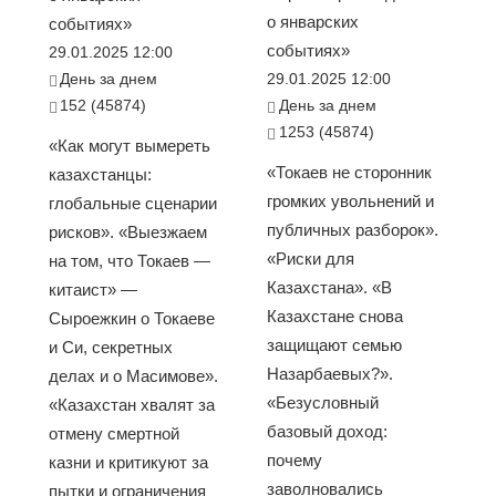
о январских
событиях»
событиях»
29.01.2025 12:00
День за днем
29.01.2025 12:00
152 (45874)
День за днем
1253 (45874)
«Как могут вымереть
«Токаев не сторонник
казахстанцы:
громких увольнений и
глобальные сценарии
публичных разборок».
рисков». «Выезжаем
«Риски для
на том, что Токаев —
Казахстана». «В
китаист» —
Казахстане снова
Сыроежкин о Токаеве
защищают семью
и Си, секретных
Назарбаевых?».
делах и о Масимове».
«Безусловный
«Казахстан хвалят за
базовый доход:
отмену смертной
почему
казни и критикуют за
заволновались
пытки и ограничения