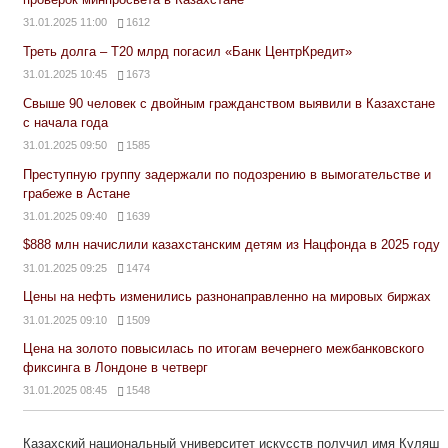
31.01.2025 11:00
1612
Треть долга – Т20 млрд погасил «Банк ЦентрКредит»
31.01.2025 10:45
1673
Свыше 90 человек с двойным гражданством выявили в Казахстане
с начала года
31.01.2025 09:50
1585
Преступную группу задержали по подозрению в вымогательстве и
грабеже в Астане
31.01.2025 09:40
1639
$888 млн начислили казахстанским детям из Нацфонда в 2025 году
31.01.2025 09:25
1474
Цены на нефть изменились разнонаправленно на мировых биржах
31.01.2025 09:10
1509
Цена на золото повысилась по итогам вечернего межбанковского
фиксинга в Лондоне в четверг
31.01.2025 08:45
1548
Казахский национальный университет искусств получил имя Куляш