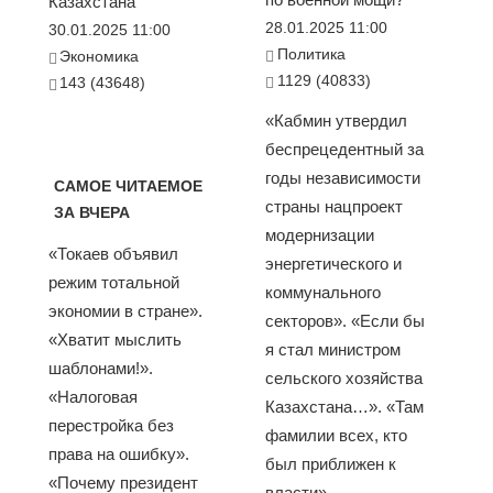
Казахстана
28.01.2025 11:00
30.01.2025 11:00
Политика
Экономика
1129 (40833)
143 (43648)
«Кабмин утвердил
беспрецедентный за
годы независимости
САМОЕ ЧИТАЕМОЕ
страны нацпроект
ЗА ВЧЕРА
модернизации
«Токаев объявил
энергетического и
режим тотальной
коммунального
экономии в стране».
секторов». «Если бы
«Хватит мыслить
я стал министром
шаблонами!».
сельского хозяйства
«Налоговая
Казахстана…». «Там
перестройка без
фамилии всех, кто
права на ошибку».
был приближен к
«Почему президент
власти»