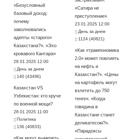
«Безусловный
«Сатира не
базовый доход:
преступление»
почему
23.01.2025 12:00
заволновались
День за днем
адепты «старого»
1124 (40821)
Казахстана?». «Эхо
«Как «трампономика
кровавого Кантара»
2.0» может повлиять
28.01.2025 12:00
на нефть и
День за днем
Казахстан?». «Цены
140 (43496)
на картофель могут
Казахстан VS
взлететь до 750
Узбекистан: кто круче
тенге». «Когда
по военной мощи?
говядина в
28.01.2025 11:00
Казахстане станет
Политика
деликатесом?».
136 (40833)
«Парадоксы
«Как могут вымереть
экономической