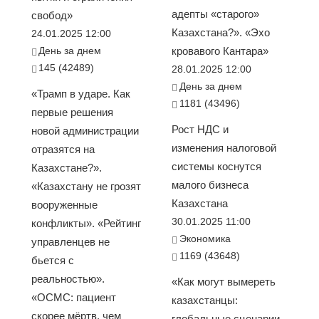
адепты «старого»
свобод»
Казахстана?». «Эхо
24.01.2025 12:00
День за днем
кровавого Кантара»
145 (42489)
28.01.2025 12:00
День за днем
«Трамп в ударе. Как
1181 (43496)
первые решения
Рост НДС и
новой администрации
изменения налоговой
отразятся на
системы коснутся
Казахстане?».
малого бизнеса
«Казахстану не грозят
Казахстана
вооруженные
30.01.2025 11:00
конфликты». «Рейтинг
Экономика
управленцев не
1169 (43648)
бьется с
реальностью».
«Как могут вымереть
«ОСМС: пациент
казахстанцы:
скорее мёртв, чем
глобальные сценарии