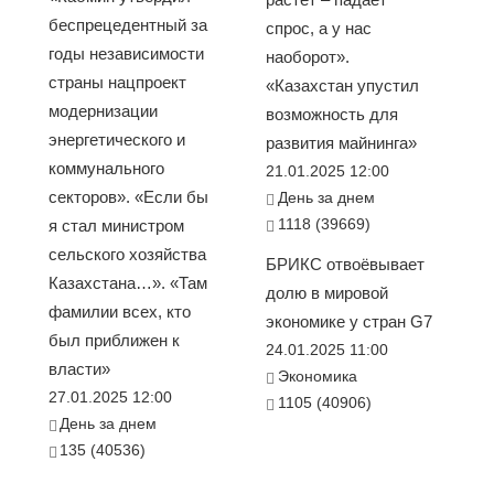
беспрецедентный за
спрос, а у нас
годы независимости
наоборот».
страны нацпроект
«Казахстан упустил
модернизации
возможность для
энергетического и
развития майнинга»
коммунального
21.01.2025 12:00
секторов». «Если бы
День за днем
1118 (39669)
я стал министром
сельского хозяйства
БРИКС отвоёвывает
Казахстана…». «Там
долю в мировой
фамилии всех, кто
экономике у стран G7
был приближен к
24.01.2025 11:00
власти»
Экономика
27.01.2025 12:00
1105 (40906)
День за днем
135 (40536)