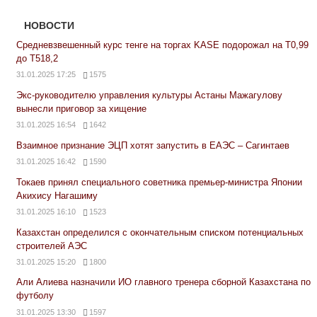
НОВОСТИ
Средневзвешенный курс тенге на торгах KASE подорожал на Т0,99
до Т518,2
31.01.2025 17:25
1575
Экс-руководителю управления культуры Астаны Мажагулову
вынесли приговор за хищение
31.01.2025 16:54
1642
Взаимное признание ЭЦП хотят запустить в ЕАЭС – Сагинтаев
31.01.2025 16:42
1590
Токаев принял специального советника премьер-министра Японии
Акихису Нагашиму
31.01.2025 16:10
1523
Казахстан определился с окончательным списком потенциальных
строителей АЭС
31.01.2025 15:20
1800
Али Алиева назначили ИО главного тренера сборной Казахстана по
футболу
31.01.2025 13:30
1597