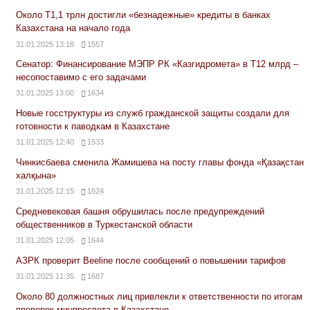
Около Т1,1 трлн достигли «безнадежные» кредиты в банках
Казахстана на начало года
31.01.2025 13:18
1557
Сенатор: Финансирование МЭПР РК «Казгидромета» в Т12 млрд –
несопоставимо с его задачами
31.01.2025 13:00
1634
Новые госструктуры из служб гражданской защиты создали для
готовности к паводкам в Казахстане
31.01.2025 12:40
1533
Чинкисбаева сменила Жамишева на посту главы фонда «Қазақстан
халқына»
31.01.2025 12:15
1624
Средневековая башня обрушилась после предупреждений
общественников в Туркестанской области
31.01.2025 12:05
1644
АЗРК проверит Beeline после сообщений о повышении тарифов
31.01.2025 11:35
1687
Около 80 должностных лиц привлекли к ответственности по итогам
проверок минпросвета в Казахстане