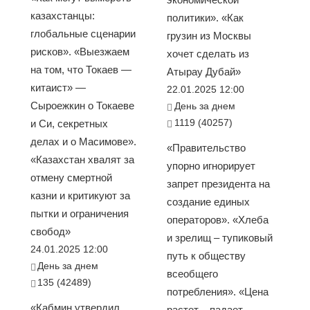
казахстанцы:
политики». «Как
глобальные сценарии
грузин из Москвы
рисков». «Выезжаем
хочет сделать из
на том, что Токаев —
Атырау Дубай»
китаист» —
22.01.2025 12:00
Сыроежкин о Токаеве
День за днем
1119 (40257)
и Си, секретных
делах и о Масимове».
«Правительство
«Казахстан хвалят за
упорно игнорирует
отмену смертной
запрет президента на
казни и критикуют за
создание единых
пытки и ограничения
операторов». «Хлеба
свобод»
и зрелищ – тупиковый
24.01.2025 12:00
путь к обществу
День за днем
всеобщего
135 (42489)
потребления». «Цена
«Кабмин утвердил
растет – падает