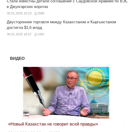
Стали известны детали соглашения с Саудовской Аравией по ВЭС
в Джунгарских воротах
30.01.2025 19:10
1588
Двусторонняя торговля между Казахстаном и Кыргызстаном
достигла $1,6 млрд
30.01.2025 18:57
1482
ВИДЕО
«Новый Казахстан не говорит всей правды»
Лон
ми