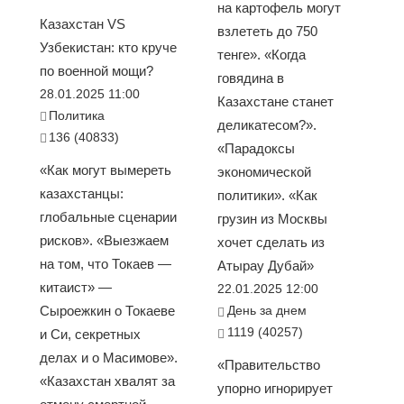
на картофель могут
Казахстан VS
взлететь до 750
Узбекистан: кто круче
тенге». «Когда
по военной мощи?
говядина в
28.01.2025 11:00
Казахстане станет
Политика
деликатесом?».
136 (40833)
«Парадоксы
«Как могут вымереть
экономической
казахстанцы:
политики». «Как
глобальные сценарии
грузин из Москвы
рисков». «Выезжаем
хочет сделать из
на том, что Токаев —
Атырау Дубай»
китаист» —
22.01.2025 12:00
Сыроежкин о Токаеве
День за днем
1119 (40257)
и Си, секретных
делах и о Масимове».
«Правительство
«Казахстан хвалят за
упорно игнорирует