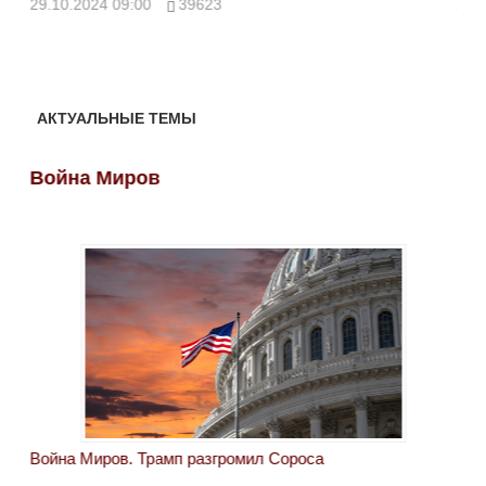
29.10.2024 09:00
39623
28.
АКТУАЛЬНЫЕ ТЕМЫ
Война Миров
Во
Война Миров. Трамп разгромил Сороса
Вой