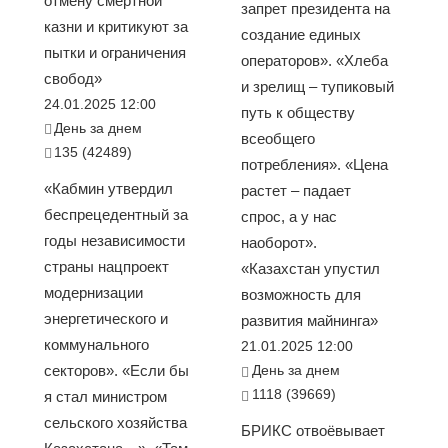
отмену смертной
запрет президента на
казни и критикуют за
создание единых
пытки и ограничения
операторов». «Хлеба
свобод»
и зрелищ – тупиковый
24.01.2025 12:00
путь к обществу
День за днем
всеобщего
135 (42489)
потребления». «Цена
«Кабмин утвердил
растет – падает
беспрецедентный за
спрос, а у нас
годы независимости
наоборот».
страны нацпроект
«Казахстан упустил
модернизации
возможность для
энергетического и
развития майнинга»
коммунального
21.01.2025 12:00
секторов». «Если бы
День за днем
1118 (39669)
я стал министром
сельского хозяйства
БРИКС отвоёвывает