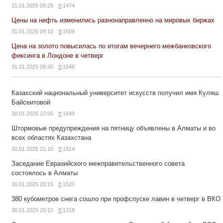
31.01.2025 09:25
1474
Цены на нефть изменились разнонаправленно на мировых биржах
31.01.2025 09:10
1509
Цена на золото повысилась по итогам вечернего межбанковского
фиксинга в Лондоне в четверг
31.01.2025 08:45
1548
Казахский национальный университет искусств получил имя Куляш
Байсеитовой
30.01.2025 22:05
1649
Штормовые предупреждения на пятницу объявлены в Алматы и во
всех областях Казахстана
30.01.2025 21:10
1514
Заседание Евразийского межправительственного совета
состоялось в Алматы
30.01.2025 20:15
1520
380 кубометров снега сошло при профспуске лавин в четверг в ВКО
30.01.2025 20:10
1319