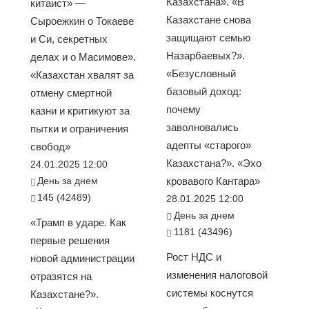
Казахстана». «В
китаист» —
Казахстане снова
Сыроежкин о Токаеве
защищают семью
и Си, секретных
Назарбаевых?».
делах и о Масимове».
«Безусловный
«Казахстан хвалят за
базовый доход:
отмену смертной
почему
казни и критикуют за
заволновались
пытки и ограничения
адепты «старого»
свобод»
Казахстана?». «Эхо
24.01.2025 12:00
День за днем
кровавого Кантара»
145 (42489)
28.01.2025 12:00
День за днем
«Трамп в ударе. Как
1181 (43496)
первые решения
Рост НДС и
новой администрации
изменения налоговой
отразятся на
системы коснутся
Казахстане?».