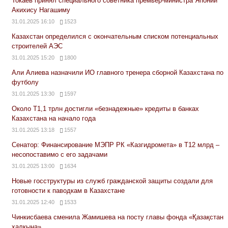
Токаев принял специального советника премьер-министра Японии
Акихису Нагашиму
31.01.2025 16:10
1523
Казахстан определился с окончательным списком потенциальных
строителей АЭС
31.01.2025 15:20
1800
Али Алиева назначили ИО главного тренера сборной Казахстана по
футболу
31.01.2025 13:30
1597
Около Т1,1 трлн достигли «безнадежные» кредиты в банках
Казахстана на начало года
31.01.2025 13:18
1557
Сенатор: Финансирование МЭПР РК «Казгидромета» в Т12 млрд –
несопоставимо с его задачами
31.01.2025 13:00
1634
Новые госструктуры из служб гражданской защиты создали для
готовности к паводкам в Казахстане
31.01.2025 12:40
1533
Чинкисбаева сменила Жамишева на посту главы фонда «Қазақстан
халқына»