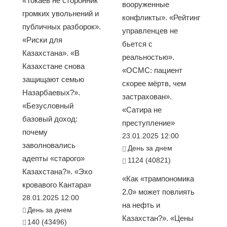
«Токаев не сторонник
вооруженные
громких увольнений и
конфликты». «Рейтинг
публичных разборок».
управленцев не
«Риски для
бьется с
Казахстана». «В
реальностью».
Казахстане снова
«ОСМС: пациент
защищают семью
скорее мёртв, чем
Назарбаевых?».
застрахован».
«Безусловный
«Сатира не
базовый доход:
преступление»
почему
23.01.2025 12:00
заволновались
День за днем
адепты «старого»
1124 (40821)
Казахстана?». «Эхо
«Как «трампономика
кровавого Кантара»
2.0» может повлиять
28.01.2025 12:00
на нефть и
День за днем
Казахстан?». «Цены
140 (43496)