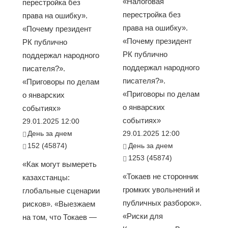
«Налоговая
перестройка без
перестройка без
права на ошибку».
права на ошибку».
«Почему президент
«Почему президент
РК публично
РК публично
поддержал народного
поддержал народного
писателя?».
писателя?».
«Приговоры по делам
«Приговоры по делам
о январских
о январских
событиях»
событиях»
29.01.2025 12:00
День за днем
29.01.2025 12:00
152 (45874)
День за днем
1253 (45874)
«Как могут вымереть
«Токаев не сторонник
казахстанцы:
громких увольнений и
глобальные сценарии
публичных разборок».
рисков». «Выезжаем
«Риски для
на том, что Токаев —