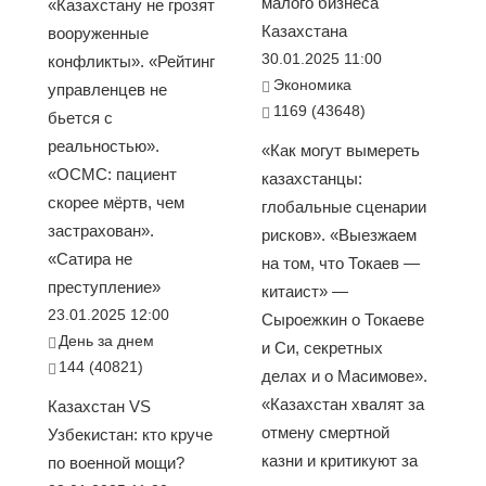
малого бизнеса
«Казахстану не грозят
Казахстана
вооруженные
30.01.2025 11:00
конфликты». «Рейтинг
Экономика
управленцев не
1169 (43648)
бьется с
реальностью».
«Как могут вымереть
«ОСМС: пациент
казахстанцы:
скорее мёртв, чем
глобальные сценарии
застрахован».
рисков». «Выезжаем
«Сатира не
на том, что Токаев —
преступление»
китаист» —
23.01.2025 12:00
Сыроежкин о Токаеве
День за днем
и Си, секретных
144 (40821)
делах и о Масимове».
«Казахстан хвалят за
Казахстан VS
отмену смертной
Узбекистан: кто круче
казни и критикуют за
по военной мощи?