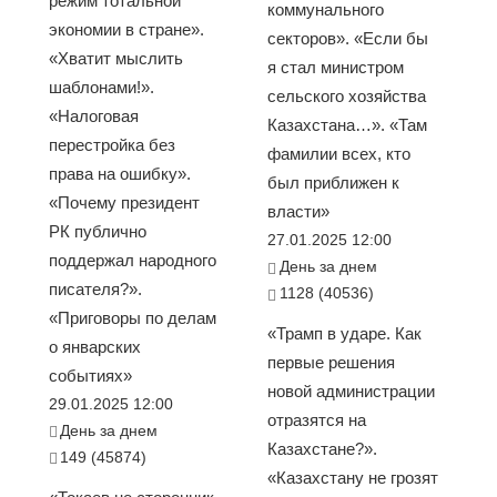
режим тотальной
коммунального
экономии в стране».
секторов». «Если бы
«Хватит мыслить
я стал министром
шаблонами!».
сельского хозяйства
«Налоговая
Казахстана…». «Там
перестройка без
фамилии всех, кто
права на ошибку».
был приближен к
«Почему президент
власти»
РК публично
27.01.2025 12:00
поддержал народного
День за днем
писателя?».
1128 (40536)
«Приговоры по делам
«Трамп в ударе. Как
о январских
первые решения
событиях»
новой администрации
29.01.2025 12:00
отразятся на
День за днем
Казахстане?».
149 (45874)
«Казахстану не грозят