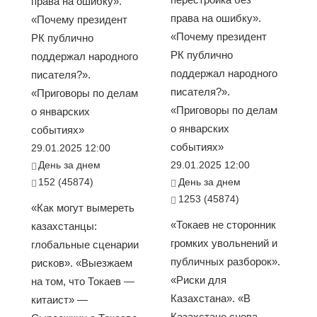
права на ошибку».
права на ошибку».
«Почему президент
«Почему президент
РК публично
РК публично
поддержал народного
поддержал народного
писателя?».
писателя?».
«Приговоры по делам
«Приговоры по делам
о январских
о январских
событиях»
событиях»
29.01.2025 12:00
День за днем
29.01.2025 12:00
152 (45874)
День за днем
1253 (45874)
«Как могут вымереть
«Токаев не сторонник
казахстанцы:
громких увольнений и
глобальные сценарии
публичных разборок».
рисков». «Выезжаем
«Риски для
на том, что Токаев —
Казахстана». «В
китаист» —
Казахстане снова