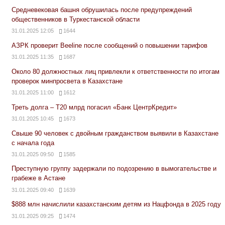
Средневековая башня обрушилась после предупреждений
общественников в Туркестанской области
31.01.2025 12:05
1644
АЗРК проверит Beeline после сообщений о повышении тарифов
31.01.2025 11:35
1687
Около 80 должностных лиц привлекли к ответственности по итогам
проверок минпросвета в Казахстане
31.01.2025 11:00
1612
Треть долга – Т20 млрд погасил «Банк ЦентрКредит»
31.01.2025 10:45
1673
Свыше 90 человек с двойным гражданством выявили в Казахстане
с начала года
31.01.2025 09:50
1585
Преступную группу задержали по подозрению в вымогательстве и
грабеже в Астане
31.01.2025 09:40
1639
$888 млн начислили казахстанским детям из Нацфонда в 2025 году
31.01.2025 09:25
1474