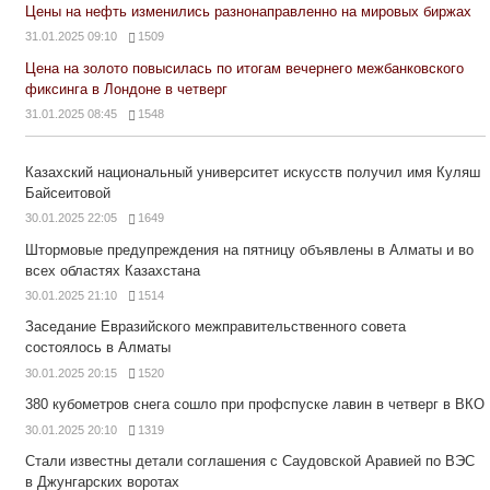
Цены на нефть изменились разнонаправленно на мировых биржах
31.01.2025 09:10
1509
Цена на золото повысилась по итогам вечернего межбанковского
фиксинга в Лондоне в четверг
31.01.2025 08:45
1548
Казахский национальный университет искусств получил имя Куляш
Байсеитовой
30.01.2025 22:05
1649
Штормовые предупреждения на пятницу объявлены в Алматы и во
всех областях Казахстана
30.01.2025 21:10
1514
Заседание Евразийского межправительственного совета
состоялось в Алматы
30.01.2025 20:15
1520
380 кубометров снега сошло при профспуске лавин в четверг в ВКО
30.01.2025 20:10
1319
Стали известны детали соглашения с Саудовской Аравией по ВЭС
в Джунгарских воротах