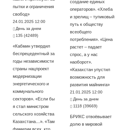
создание единых
пытки и ограничения
операторов». «Хлеба
свобод»
и зрелищ – тупиковый
24.01.2025 12:00
путь к обществу
День за днем
всеобщего
135 (42489)
потребления». «Цена
«Кабмин утвердил
растет – падает
беспрецедентный за
спрос, а у нас
годы независимости
наоборот».
страны нацпроект
«Казахстан упустил
модернизации
возможность для
энергетического и
развития майнинга»
коммунального
21.01.2025 12:00
секторов». «Если бы
День за днем
1118 (39669)
я стал министром
сельского хозяйства
БРИКС отвоёвывает
Казахстана…». «Там
долю в мировой
фамилии всех, кто