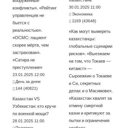
вооруженные
30.01.2025 11:00
конфликты». «Рейтинг
Экономика
управленцев не
1169 (43648)
бьется с
реальностью».
«Как могут вымереть
«ОСМС: пациент
казахстанцы:
скорее мёртв, чем
глобальные сценарии
застрахован».
рисков». «Выезжаем
«Сатира не
на том, что Токаев —
преступление»
китаист» —
23.01.2025 12:00
Сыроежкин о Токаеве
День за днем
и Си, секретных
144 (40821)
делах и о Масимове».
«Казахстан хвалят за
Казахстан VS
отмену смертной
Узбекистан: кто круче
казни и критикуют за
по военной мощи?
пытки и ограничения
28.01.2025 11:00
Политика
свобод»