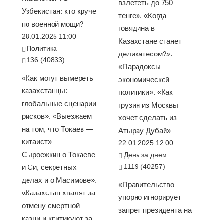
взлететь до 750
Узбекистан: кто круче
тенге». «Когда
по военной мощи?
говядина в
28.01.2025 11:00
Казахстане станет
Политика
деликатесом?».
136 (40833)
«Парадоксы
«Как могут вымереть
экономической
казахстанцы:
политики». «Как
глобальные сценарии
грузин из Москвы
рисков». «Выезжаем
хочет сделать из
на том, что Токаев —
Атырау Дубай»
китаист» —
22.01.2025 12:00
Сыроежкин о Токаеве
День за днем
1119 (40257)
и Си, секретных
делах и о Масимове».
«Правительство
«Казахстан хвалят за
упорно игнорирует
отмену смертной
запрет президента на
казни и критикуют за