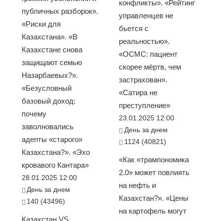
конфликты». «Рейтинг
публичных разборок».
управленцев не
«Риски для
бьется с
Казахстана». «В
реальностью».
Казахстане снова
«ОСМС: пациент
защищают семью
скорее мёртв, чем
Назарбаевых?».
застрахован».
«Безусловный
«Сатира не
базовый доход:
преступление»
почему
23.01.2025 12:00
заволновались
День за днем
адепты «старого»
1124 (40821)
Казахстана?». «Эхо
«Как «трампономика
кровавого Кантара»
2.0» может повлиять
28.01.2025 12:00
на нефть и
День за днем
Казахстан?». «Цены
140 (43496)
на картофель могут
Казахстан VS