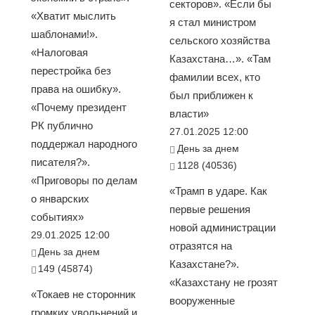
секторов». «Если бы
«Хватит мыслить
я стал министром
шаблонами!».
сельского хозяйства
«Налоговая
Казахстана…». «Там
перестройка без
фамилии всех, кто
права на ошибку».
был приближен к
«Почему президент
власти»
РК публично
27.01.2025 12:00
поддержал народного
День за днем
писателя?».
1128 (40536)
«Приговоры по делам
«Трамп в ударе. Как
о январских
первые решения
событиях»
новой администрации
29.01.2025 12:00
отразятся на
День за днем
Казахстане?».
149 (45874)
«Казахстану не грозят
«Токаев не сторонник
вооруженные
громких увольнений и