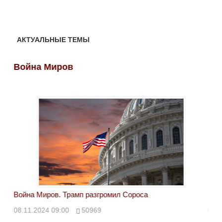
АКТУАЛЬНЫЕ ТЕМЫ
Война Миров
Во
Война Миров. Трамп разгромил Сороса
Вой
08.11.2024 09:00
50969
08.