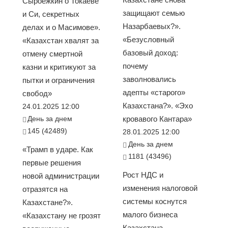
Сыроежкин о Токаеве
защищают семью
и Си, секретных
Назарбаевых?».
делах и о Масимове».
«Безусловный
«Казахстан хвалят за
базовый доход:
отмену смертной
почему
казни и критикуют за
заволновались
пытки и ограничения
адепты «старого»
свобод»
Казахстана?». «Эхо
24.01.2025 12:00
День за днем
кровавого Кантара»
145 (42489)
28.01.2025 12:00
День за днем
«Трамп в ударе. Как
1181 (43496)
первые решения
Рост НДС и
новой администрации
изменения налоговой
отразятся на
системы коснутся
Казахстане?».
малого бизнеса
«Казахстану не грозят
Казахстана