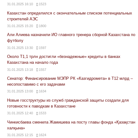
31.01.2025 16:10
1523
Казахстан определился с окончательным списком потенциальных
строителей АЭС
31.01.2025 15:20
1800
Али Алиева назначили ИО главного тренера сборной Казахстана по
футболу
31.01.2025 13:30
1597
Около Т1,1 трлн достигли «безнадежные» кредиты в банках
Казахстана на начало года
31.01.2025 13:18
1557
Сенатор: Финансирование МЭПР РК «Казгидромета» в Т12 млрд –
несопоставимо с его задачами
31.01.2025 13:00
1634
Новые госструктуры из служб гражданской защиты создали для
готовности к паводкам в Казахстане
31.01.2025 12:40
1533
Чинкисбаева сменила Жамишева на посту главы фонда «Қазақстан
халқына»
31.01.2025 12:15
1624