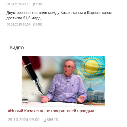
30.01.2025 19:10
1588
Двусторонняя торговля между Казахстаном и Кыргызстаном
достигла $1,6 млрд
30.01.2025 18:57
1482
ВИДЕО
«Новый Казахстан не говорит всей правды»
Лон
ми
29.10.2024 09:00
39623
28.