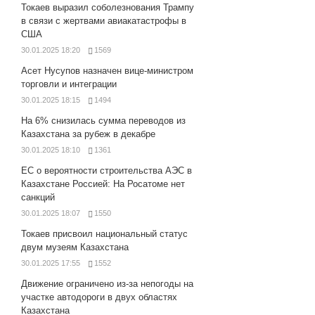
Токаев выразил соболезнования Трампу
в связи с жертвами авиакатастрофы в
США
30.01.2025 18:20
1569
Асет Нусупов назначен вице-министром
торговли и интеграции
30.01.2025 18:15
1494
На 6% снизилась сумма переводов из
Казахстана за рубеж в декабре
30.01.2025 18:10
1361
ЕС о вероятности строительства АЭС в
Казахстане Россией: На Росатоме нет
санкций
30.01.2025 18:07
1550
Токаев присвоил национальный статус
двум музеям Казахстана
30.01.2025 17:55
1552
Движение ограничено из-за непогоды на
участке автодороги в двух областях
Казахстана