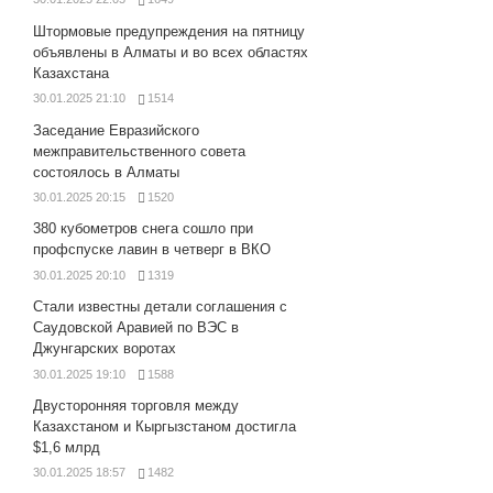
Штормовые предупреждения на пятницу
объявлены в Алматы и во всех областях
Казахстана
30.01.2025 21:10
1514
Заседание Евразийского
межправительственного совета
состоялось в Алматы
30.01.2025 20:15
1520
380 кубометров снега сошло при
профспуске лавин в четверг в ВКО
30.01.2025 20:10
1319
Стали известны детали соглашения с
Саудовской Аравией по ВЭС в
Джунгарских воротах
30.01.2025 19:10
1588
Двусторонняя торговля между
Казахстаном и Кыргызстаном достигла
$1,6 млрд
30.01.2025 18:57
1482