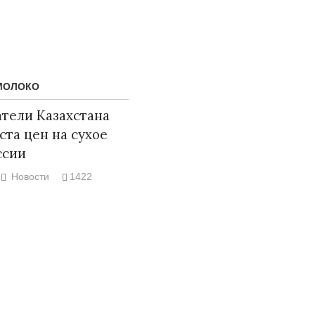
МОЛОКО
тели Казахстана
ста цен на сухое
ссии
Новости
1422
Народ выбрал свет
Странная за
Дарига не ж
17.10.2024 17:00
29972
Авиакомпани
мошенникам
30.10.2024 1