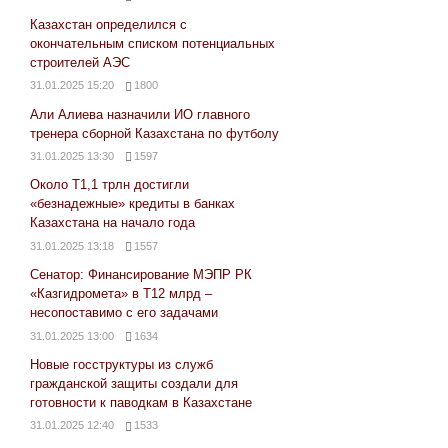
Казахстан определился с
окончательным списком потенциальных
строителей АЭС
31.01.2025 15:20
1800
Али Алиева назначили ИО главного
тренера сборной Казахстана по футболу
31.01.2025 13:30
1597
Около Т1,1 трлн достигли
«безнадежные» кредиты в банках
Казахстана на начало года
31.01.2025 13:18
1557
Сенатор: Финансирование МЭПР РК
«Казгидромета» в Т12 млрд –
несопоставимо с его задачами
31.01.2025 13:00
1634
Новые госструктуры из служб
гражданской защиты создали для
готовности к паводкам в Казахстане
31.01.2025 12:40
1533