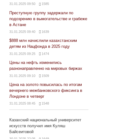
31.01.2025 09:50
1585
Преступную группу задержали по
подозрению в вымогательстве и грабеже
в Астане
31.01.2025 09:40
1639
$888 млн начислили казахстанским
детям из Нацфонда в 2025 году
31.01.2025 09:25
1474
Цены на нефть изменились
разнонаправленно на мировых биржах
31.01.2025 09:10
1509
Цена на золото повысилась по итогам
вечернего межбанковского фиксинга в
Лондоне в четверг
31.01.2025 08:45
1548
Казахский национальный университет
искусств получил имя Куляш
Байсеитовой
30.01.2025 22:05
1649