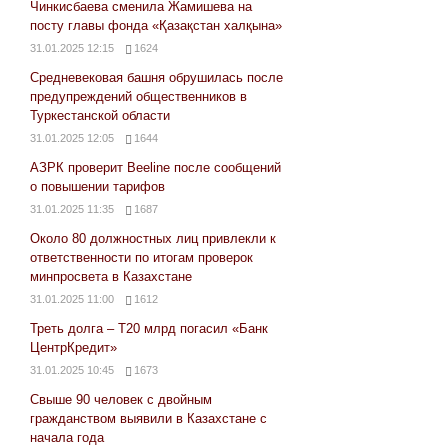
Чинкисбаева сменила Жамишева на
посту главы фонда «Қазақстан халқына»
31.01.2025 12:15
1624
Средневековая башня обрушилась после
предупреждений общественников в
Туркестанской области
31.01.2025 12:05
1644
АЗРК проверит Beeline после сообщений
о повышении тарифов
31.01.2025 11:35
1687
Около 80 должностных лиц привлекли к
ответственности по итогам проверок
минпросвета в Казахстане
31.01.2025 11:00
1612
Треть долга – Т20 млрд погасил «Банк
ЦентрКредит»
31.01.2025 10:45
1673
Свыше 90 человек с двойным
гражданством выявили в Казахстане с
начала года