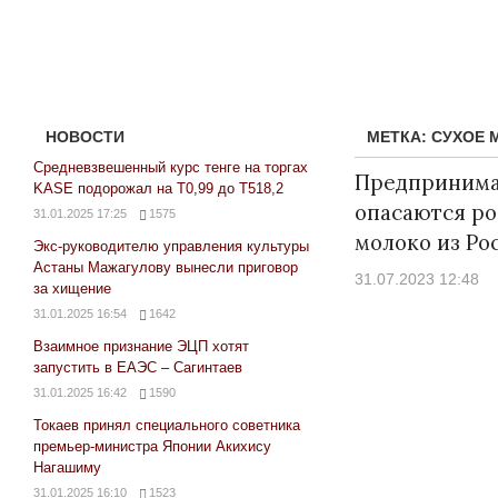
НОВОСТИ
МЕТКА:
СУХОЕ 
Средневзвешенный курс тенге на торгах
Предпринима
KASE подорожал на Т0,99 до Т518,2
опасаются ро
31.01.2025 17:25
1575
молоко из Ро
Экс-руководителю управления культуры
Астаны Мажагулову вынесли приговор
31.07.2023 12:48
за хищение
31.01.2025 16:54
1642
Взаимное признание ЭЦП хотят
запустить в ЕАЭС – Сагинтаев
31.01.2025 16:42
1590
Токаев принял специального советника
премьер-министра Японии Акихису
Нагашиму
31.01.2025 16:10
1523