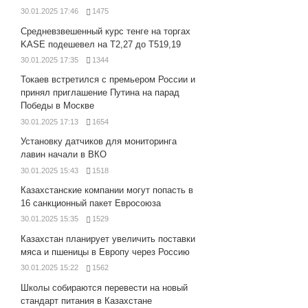
30.01.2025 17:46
1475
Средневзвешенный курс тенге на торгах
KASE подешевел на Т2,27 до Т519,19
30.01.2025 17:35
1344
Токаев встретился с премьером России и
принял приглашение Путина на парад
Победы в Москве
30.01.2025 17:13
1654
Установку датчиков для мониторинга
лавин начали в ВКО
30.01.2025 15:43
1518
Казахстанские компании могут попасть в
16 санкционный пакет Евросоюза
30.01.2025 15:35
1529
Казахстан планирует увеличить поставки
мяса и пшеницы в Европу через Россию
30.01.2025 15:22
1562
Школы собираются перевести на новый
стандарт питания в Казахстане