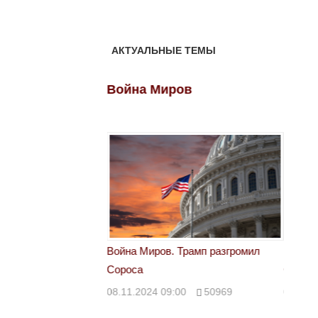
АКТУАЛЬНЫЕ ТЕМЫ
ов
Война Миров
Войн
 Трамп разгромил
Война Миров. Трамп разгромил
Война 
Сороса
Сорос
00
50969
08.11.2024 09:00
50969
08.11.