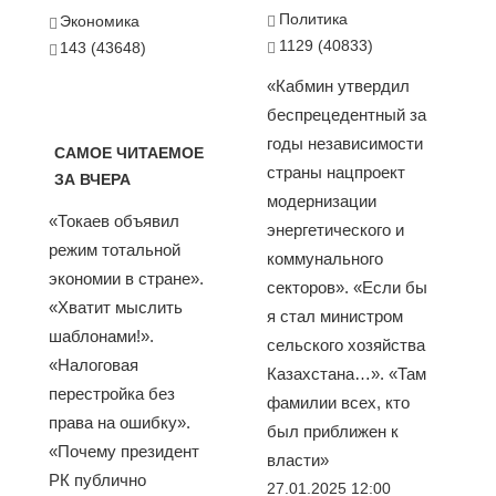
Политика
Экономика
1129 (40833)
143 (43648)
«Кабмин утвердил
беспрецедентный за
годы независимости
САМОЕ ЧИТАЕМОЕ
страны нацпроект
ЗА ВЧЕРА
модернизации
«Токаев объявил
энергетического и
режим тотальной
коммунального
экономии в стране».
секторов». «Если бы
«Хватит мыслить
я стал министром
шаблонами!».
сельского хозяйства
«Налоговая
Казахстана…». «Там
перестройка без
фамилии всех, кто
права на ошибку».
был приближен к
«Почему президент
власти»
РК публично
27.01.2025 12:00