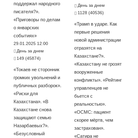
поддержал народного
День за днем
писателя?».
1128 (40536)
«Приговоры по делам
«Трамп в ударе. Как
о январских
первые решения
событиях»
новой администрации
29.01.2025 12:00
отразятся на
День за днем
Казахстане?».
149 (45874)
«Казахстану не грозят
«Токаев не сторонник
вооруженные
громких увольнений и
конфликты». «Рейтинг
публичных разборок».
управленцев не
«Риски для
бьется с
Казахстана». «В
реальностью».
Казахстане снова
«ОСМС: пациент
защищают семью
скорее мёртв, чем
Назарбаевых?».
застрахован».
«Безусловный
«Сатира не