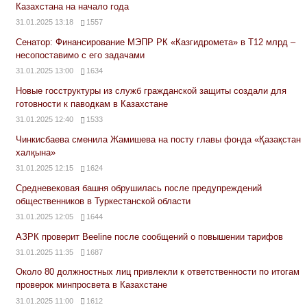
Казахстана на начало года
31.01.2025 13:18
1557
Сенатор: Финансирование МЭПР РК «Казгидромета» в Т12 млрд –
несопоставимо с его задачами
31.01.2025 13:00
1634
Новые госструктуры из служб гражданской защиты создали для
готовности к паводкам в Казахстане
31.01.2025 12:40
1533
Чинкисбаева сменила Жамишева на посту главы фонда «Қазақстан
халқына»
31.01.2025 12:15
1624
Средневековая башня обрушилась после предупреждений
общественников в Туркестанской области
31.01.2025 12:05
1644
АЗРК проверит Beeline после сообщений о повышении тарифов
31.01.2025 11:35
1687
Около 80 должностных лиц привлекли к ответственности по итогам
проверок минпросвета в Казахстане
31.01.2025 11:00
1612