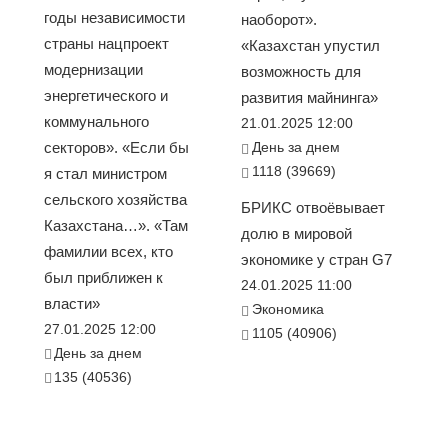
годы независимости
наоборот».
страны нацпроект
«Казахстан упустил
модернизации
возможность для
энергетического и
развития майнинга»
коммунального
21.01.2025 12:00
секторов». «Если бы
День за днем
1118 (39669)
я стал министром
сельского хозяйства
БРИКС отвоёвывает
Казахстана…». «Там
долю в мировой
фамилии всех, кто
экономике у стран G7
был приближен к
24.01.2025 11:00
власти»
Экономика
27.01.2025 12:00
1105 (40906)
День за днем
135 (40536)