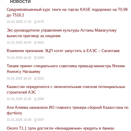
НОВОСТИ
Средневзвешенный курс тенге на торгах KASE подорожал на Т0,99
до Т518,2
31.01.2025 17:25
1575
Экс-руководителю управления культуры Астаны Мажагулову
вынесли приговор за хищение
31.01.2025 16:54
1642
Взаимное признание ЭЦП хотят запустить в ЕАЭС – Сагинтаев
31.01.2025 16:42
1590
Токаев принял специального советника премьер-министра Японии
Акихису Нагашиму
31.01.2025 16:10
1523
Казахстан определился с окончательным списком потенциальных
строителей АЭС
31.01.2025 15:20
1800
Али Алиева назначили ИО главного тренера сборной Казахстана по
футболу
31.01.2025 13:30
1597
Около Т1,1 трлн достигли «безнадежные» кредиты в банках