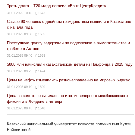
Треть долга – Т20 млрд погасил «Банк ЦентрКредит»
31.01.2025 10:45
1673
Свыше 90 человек с двойным гражданством выявили в Казахстане
с начала года
31.01.2025 09:50
1585
Преступную группу задержали по подозрению в вымогательстве и
грабеже в Астане
31.01.2025 09:40
1639
$888 млн начислили казахстанским детям из Нацфонда в 2025 году
31.01.2025 09:25
1474
Цены на нефть изменились разнонаправленно на мировых биржах
31.01.2025 09:10
1509
Цена на золото повысилась по итогам вечернего межбанковского
фиксинга в Лондоне в четверг
31.01.2025 08:45
1548
Казахский национальный университет искусств получил имя Куляш
Байсеитовой