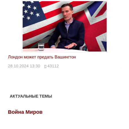
Лондон может предать Вашингтон
Эле
28.10.2024 13:30
43112
24.
АКТУАЛЬНЫЕ ТЕМЫ
Война Миров
Во