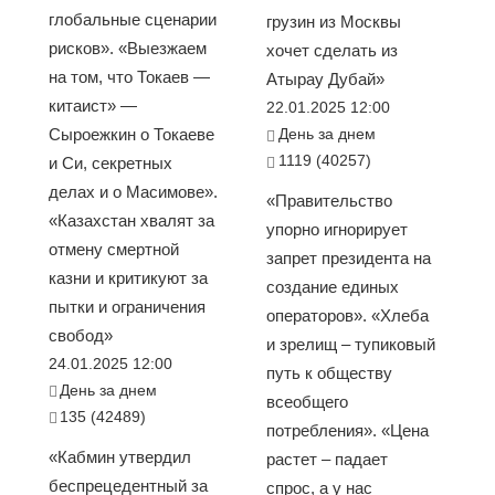
глобальные сценарии
грузин из Москвы
рисков». «Выезжаем
хочет сделать из
на том, что Токаев —
Атырау Дубай»
китаист» —
22.01.2025 12:00
Сыроежкин о Токаеве
День за днем
1119 (40257)
и Си, секретных
делах и о Масимове».
«Правительство
«Казахстан хвалят за
упорно игнорирует
отмену смертной
запрет президента на
казни и критикуют за
создание единых
пытки и ограничения
операторов». «Хлеба
свобод»
и зрелищ – тупиковый
24.01.2025 12:00
путь к обществу
День за днем
всеобщего
135 (42489)
потребления». «Цена
«Кабмин утвердил
растет – падает
беспрецедентный за
спрос, а у нас