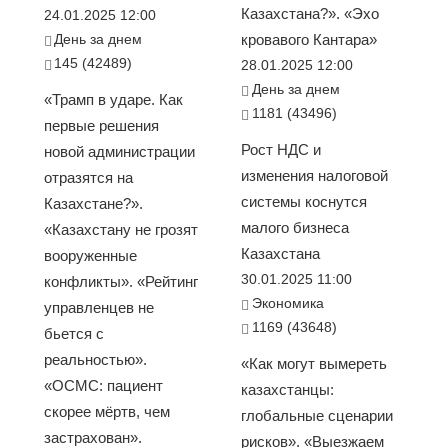
Казахстана?». «Эхо
24.01.2025 12:00
День за днем
кровавого Кантара»
145 (42489)
28.01.2025 12:00
День за днем
«Трамп в ударе. Как
1181 (43496)
первые решения
Рост НДС и
новой администрации
изменения налоговой
отразятся на
системы коснутся
Казахстане?».
малого бизнеса
«Казахстану не грозят
Казахстана
вооруженные
30.01.2025 11:00
конфликты». «Рейтинг
Экономика
управленцев не
1169 (43648)
бьется с
реальностью».
«Как могут вымереть
«ОСМС: пациент
казахстанцы:
скорее мёртв, чем
глобальные сценарии
застрахован».
рисков». «Выезжаем