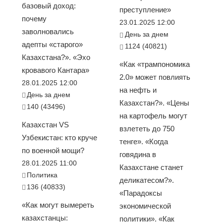
базовый доход:
преступление»
почему
23.01.2025 12:00
заволновались
День за днем
адепты «старого»
1124 (40821)
Казахстана?». «Эхо
«Как «трампономика
кровавого Кантара»
2.0» может повлиять
28.01.2025 12:00
на нефть и
День за днем
Казахстан?». «Цены
140 (43496)
на картофель могут
Казахстан VS
взлететь до 750
Узбекистан: кто круче
тенге». «Когда
по военной мощи?
говядина в
28.01.2025 11:00
Казахстане станет
Политика
деликатесом?».
136 (40833)
«Парадоксы
«Как могут вымереть
экономической
казахстанцы:
политики». «Как