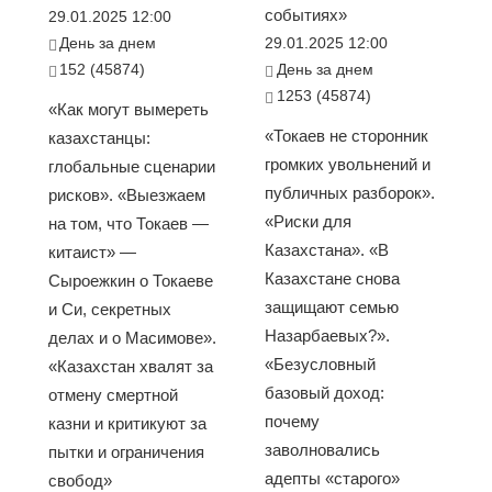
событиях»
29.01.2025 12:00
День за днем
29.01.2025 12:00
152 (45874)
День за днем
1253 (45874)
«Как могут вымереть
«Токаев не сторонник
казахстанцы:
громких увольнений и
глобальные сценарии
публичных разборок».
рисков». «Выезжаем
«Риски для
на том, что Токаев —
Казахстана». «В
китаист» —
Казахстане снова
Сыроежкин о Токаеве
защищают семью
и Си, секретных
Назарбаевых?».
делах и о Масимове».
«Безусловный
«Казахстан хвалят за
базовый доход:
отмену смертной
почему
казни и критикуют за
заволновались
пытки и ограничения
адепты «старого»
свобод»