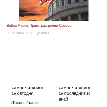
Война Миров. Трамп разгромил Сороса
Вой
08.11.2024 09:00
50969
08.
САМОЕ ЧИТАЕМОЕ
САМОЕ ЧИТАЕМОЕ
ЗА СЕГОДНЯ
ЗА ПОСЛЕДНИЕ 10
ДНЕЙ
«Токаев объявил