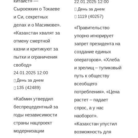
китаист» —
22.01.2025 12:00
Сыроежкин о Токаеве
День за днем
1119 (40257)
и Си, секретных
делах и о Масимове».
«Правительство
«Казахстан хвалят за
упорно игнорирует
отмену смертной
запрет президента на
казни и критикуют за
создание единых
пытки и ограничения
операторов». «Хлеба
свобод»
и зрелищ – тупиковый
24.01.2025 12:00
путь к обществу
День за днем
всеобщего
135 (42489)
потребления». «Цена
«Кабмин утвердил
растет – падает
беспрецедентный за
спрос, а у нас
годы независимости
наоборот».
страны нацпроект
«Казахстан упустил
модернизации
возможность для