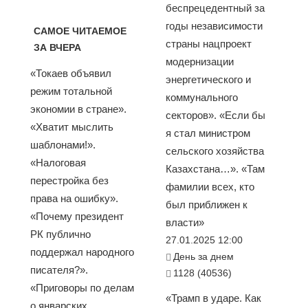
беспрецедентный за
годы независимости
САМОЕ ЧИТАЕМОЕ
страны нацпроект
ЗА ВЧЕРА
модернизации
«Токаев объявил
энергетического и
режим тотальной
коммунального
экономии в стране».
секторов». «Если бы
«Хватит мыслить
я стал министром
шаблонами!».
сельского хозяйства
«Налоговая
Казахстана…». «Там
перестройка без
фамилии всех, кто
права на ошибку».
был приближен к
«Почему президент
власти»
РК публично
27.01.2025 12:00
поддержал народного
День за днем
писателя?».
1128 (40536)
«Приговоры по делам
«Трамп в ударе. Как
о январских