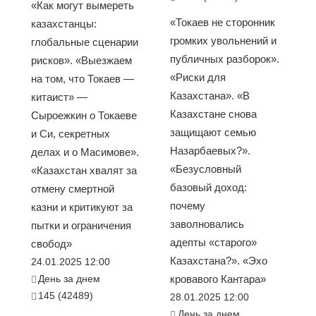
«Как могут вымереть
«Токаев не сторонник
казахстанцы:
громких увольнений и
глобальные сценарии
публичных разборок».
рисков». «Выезжаем
«Риски для
на том, что Токаев —
Казахстана». «В
китаист» —
Казахстане снова
Сыроежкин о Токаеве
защищают семью
и Си, секретных
Назарбаевых?».
делах и о Масимове».
«Безусловный
«Казахстан хвалят за
базовый доход:
отмену смертной
почему
казни и критикуют за
заволновались
пытки и ограничения
адепты «старого»
свобод»
Казахстана?». «Эхо
24.01.2025 12:00
День за днем
кровавого Кантара»
145 (42489)
28.01.2025 12:00
День за днем