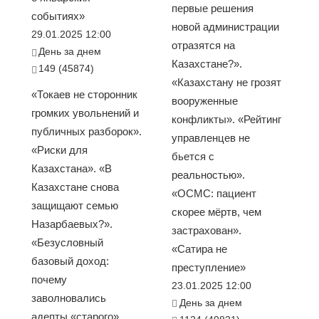
первые решения
событиях»
новой администрации
29.01.2025 12:00
отразятся на
День за днем
Казахстане?».
149 (45874)
«Казахстану не грозят
«Токаев не сторонник
вооруженные
громких увольнений и
конфликты». «Рейтинг
публичных разборок».
управленцев не
«Риски для
бьется с
Казахстана». «В
реальностью».
Казахстане снова
«ОСМС: пациент
защищают семью
скорее мёртв, чем
Назарбаевых?».
застрахован».
«Безусловный
«Сатира не
базовый доход:
преступление»
почему
23.01.2025 12:00
заволновались
День за днем
адепты «старого»