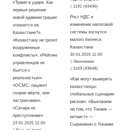
«Трамп в ударе. Как
1181 (43496)
первые решения
Рост НДС и
новой администрации
изменения налоговой
отразятся на
системы коснутся
Казахстане?».
малого бизнеса
«Казахстану не грозят
Казахстана
вооруженные
30.01.2025 11:00
конфликты». «Рейтинг
Экономика
управленцев не
1169 (43648)
бьется с
реальностью».
«Как могут вымереть
«ОСМС: пациент
казахстанцы:
скорее мёртв, чем
глобальные сценарии
застрахован».
рисков». «Выезжаем
«Сатира не
на том, что Токаев —
преступление»
китаист» —
23.01.2025 12:00
Сыроежкин о Токаеве
День за днем