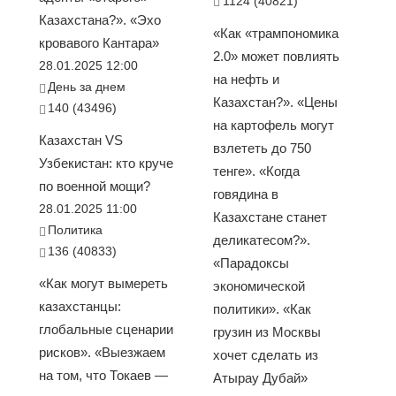
1124 (40821)
Казахстана?». «Эхо
«Как «трампономика
кровавого Кантара»
2.0» может повлиять
28.01.2025 12:00
на нефть и
День за днем
Казахстан?». «Цены
140 (43496)
на картофель могут
Казахстан VS
взлететь до 750
Узбекистан: кто круче
тенге». «Когда
по военной мощи?
говядина в
28.01.2025 11:00
Казахстане станет
Политика
деликатесом?».
136 (40833)
«Парадоксы
«Как могут вымереть
экономической
казахстанцы:
политики». «Как
глобальные сценарии
грузин из Москвы
рисков». «Выезжаем
хочет сделать из
на том, что Токаев —
Атырау Дубай»