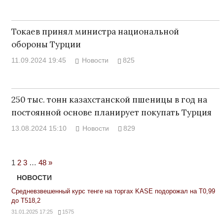
Токаев принял министра национальной
обороны Турции
11.09.2024 19:45
Новости
825
250 тыс. тонн казахстанской пшеницы в год на
постоянной основе планирует покупать Турция
13.08.2024 15:10
Новости
829
Next
1
2
3
…
48
»
Posts
НОВОСТИ
Средневзвешенный курс тенге на торгах KASE подорожал на Т0,99
до Т518,2
31.01.2025 17:25
1575