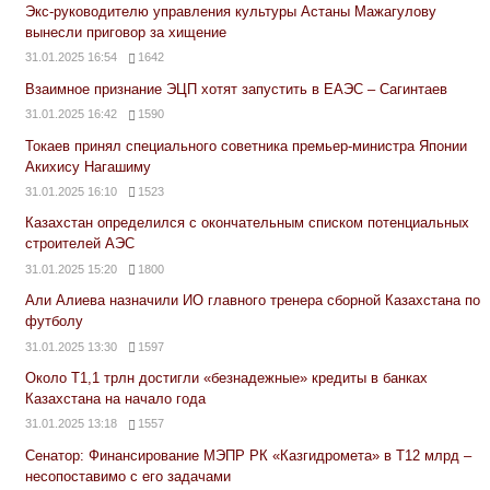
Экс-руководителю управления культуры Астаны Мажагулову
вынесли приговор за хищение
31.01.2025 16:54
1642
Взаимное признание ЭЦП хотят запустить в ЕАЭС – Сагинтаев
31.01.2025 16:42
1590
Токаев принял специального советника премьер-министра Японии
Акихису Нагашиму
31.01.2025 16:10
1523
Казахстан определился с окончательным списком потенциальных
строителей АЭС
31.01.2025 15:20
1800
Али Алиева назначили ИО главного тренера сборной Казахстана по
футболу
31.01.2025 13:30
1597
Около Т1,1 трлн достигли «безнадежные» кредиты в банках
Казахстана на начало года
31.01.2025 13:18
1557
Сенатор: Финансирование МЭПР РК «Казгидромета» в Т12 млрд –
несопоставимо с его задачами