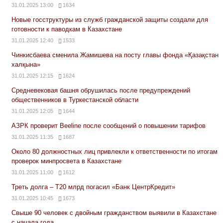
31.01.2025 13:00
1634
Новые госструктуры из служб гражданской защиты создали для
готовности к паводкам в Казахстане
31.01.2025 12:40
1533
Чинкисбаева сменила Жамишева на посту главы фонда «Қазақстан
халқына»
31.01.2025 12:15
1624
Средневековая башня обрушилась после предупреждений
общественников в Туркестанской области
31.01.2025 12:05
1644
АЗРК проверит Beeline после сообщений о повышении тарифов
31.01.2025 11:35
1687
Около 80 должностных лиц привлекли к ответственности по итогам
проверок минпросвета в Казахстане
31.01.2025 11:00
1612
Треть долга – Т20 млрд погасил «Банк ЦентрКредит»
31.01.2025 10:45
1673
Свыше 90 человек с двойным гражданством выявили в Казахстане
с начала года