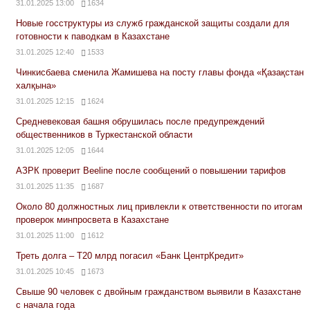
31.01.2025 13:00
1634
Новые госструктуры из служб гражданской защиты создали для
готовности к паводкам в Казахстане
31.01.2025 12:40
1533
Чинкисбаева сменила Жамишева на посту главы фонда «Қазақстан
халқына»
31.01.2025 12:15
1624
Средневековая башня обрушилась после предупреждений
общественников в Туркестанской области
31.01.2025 12:05
1644
АЗРК проверит Beeline после сообщений о повышении тарифов
31.01.2025 11:35
1687
Около 80 должностных лиц привлекли к ответственности по итогам
проверок минпросвета в Казахстане
31.01.2025 11:00
1612
Треть долга – Т20 млрд погасил «Банк ЦентрКредит»
31.01.2025 10:45
1673
Свыше 90 человек с двойным гражданством выявили в Казахстане
с начала года