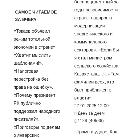
беспрецедентный за
годы независимости
САМОЕ ЧИТАЕМОЕ
страны нацпроект
ЗА ВЧЕРА
модернизации
«Токаев объявил
энергетического и
режим тотальной
коммунального
экономии в стране».
секторов». «Если бы
«Хватит мыслить
я стал министром
шаблонами!».
сельского хозяйства
«Налоговая
Казахстана…». «Там
перестройка без
фамилии всех, кто
права на ошибку».
был приближен к
«Почему президент
власти»
РК публично
27.01.2025 12:00
поддержал народного
День за днем
писателя?».
1128 (40536)
«Приговоры по делам
«Трамп в ударе. Как
о январских