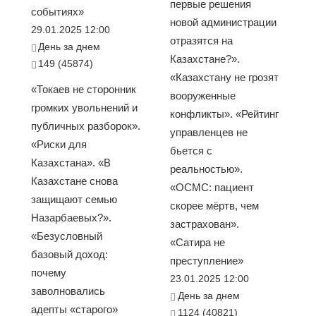
первые решения
событиях»
новой администрации
29.01.2025 12:00
отразятся на
День за днем
Казахстане?».
149 (45874)
«Казахстану не грозят
«Токаев не сторонник
вооруженные
громких увольнений и
конфликты». «Рейтинг
публичных разборок».
управленцев не
«Риски для
бьется с
Казахстана». «В
реальностью».
Казахстане снова
«ОСМС: пациент
защищают семью
скорее мёртв, чем
Назарбаевых?».
застрахован».
«Безусловный
«Сатира не
базовый доход:
преступление»
почему
23.01.2025 12:00
заволновались
День за днем
адепты «старого»
1124 (40821)