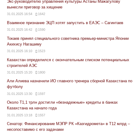
Экс-руководителю управления культуры Астаны Мажагулову
вынесли приговор за хищение
31.01.2025 16:54
1642
Взаимное признание ЭЦП хотят запустить в ЕАЭС – Сагинтаев
31.01.2025 16:42
1590
Токаев принял специального советника премьер-министра Японии
Акихису Нагашиму
31.01.2025 16:10
1523
Казахстан определился с окончательным списком потенциальных
строителей АЭС
31.01.2025 15:20
1800
Али Алиева назначили ИО главного тренера сборной Казахстана по
футболу
31.01.2025 13:30
1597
Около Т1,1 трлн достигли «безнадежные» кредиты в банках
Казахстана на начало года
31.01.2025 13:18
1557
Сенатор: Финансирование МЭПР РК «Казгидромета» в Т12 млрд –
несопоставимо с его задачами