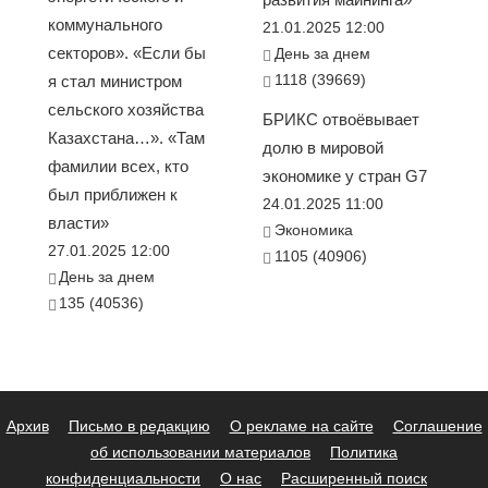
коммунального
21.01.2025 12:00
секторов». «Если бы
День за днем
1118 (39669)
я стал министром
сельского хозяйства
БРИКС отвоёвывает
Казахстана…». «Там
долю в мировой
фамилии всех, кто
экономике у стран G7
был приближен к
24.01.2025 11:00
власти»
Экономика
27.01.2025 12:00
1105 (40906)
День за днем
135 (40536)
Архив
Письмо в редакцию
О рекламе на сайте
Соглашение
об использовании материалов
Политика
конфиденциальности
О нас
Расширенный поиск