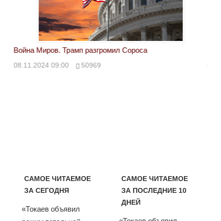
Война Миров. Трамп разгромил Сороса
Вой
08.11.2024 09:00
50969
08.
САМОЕ ЧИТАЕМОЕ
САМОЕ ЧИТАЕМОЕ
ЗА СЕГОДНЯ
ЗА ПОСЛЕДНИЕ 10
ДНЕЙ
«Токаев объявил
«Токаев объявил