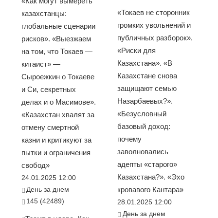
«Как могут вымереть
«Токаев не сторонник
казахстанцы:
громких увольнений и
глобальные сценарии
публичных разборок».
рисков». «Выезжаем
«Риски для
на том, что Токаев —
Казахстана». «В
китаист» —
Казахстане снова
Сыроежкин о Токаеве
защищают семью
и Си, секретных
Назарбаевых?».
делах и о Масимове».
«Безусловный
«Казахстан хвалят за
базовый доход:
отмену смертной
почему
казни и критикуют за
заволновались
пытки и ограничения
адепты «старого»
свобод»
Казахстана?». «Эхо
24.01.2025 12:00
День за днем
кровавого Кантара»
145 (42489)
28.01.2025 12:00
День за днем