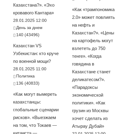
Казахстана?». «Эхо
«Как «трампономика
кровавого Кантара»
2.0» может повлиять
28.01.2025 12:00
на нефть и
День за днем
Казахстан?». «Цены
140 (43496)
на картофель могут
Казахстан VS
взлететь до 750
Узбекистан: кто круче
тенге». «Когда
по военной мощи?
говядина в
28.01.2025 11:00
Казахстане станет
Политика
деликатесом?».
136 (40833)
«Парадоксы
«Как могут вымереть
экономической
казахстанцы:
политики». «Как
глобальные сценарии
грузин из Москвы
рисков». «Выезжаем
хочет сделать из
на том, что Токаев —
Атырау Дубай»
китаист» —
22.01.2025 12:00