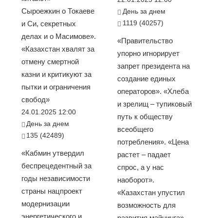
Сыроежкин о Токаеве
День за днем
1119 (40257)
и Си, секретных
делах и о Масимове».
«Правительство
«Казахстан хвалят за
упорно игнорирует
отмену смертной
запрет президента на
казни и критикуют за
создание единых
пытки и ограничения
операторов». «Хлеба
свобод»
и зрелищ – тупиковый
24.01.2025 12:00
путь к обществу
День за днем
всеобщего
135 (42489)
потребления». «Цена
«Кабмин утвердил
растет – падает
беспрецедентный за
спрос, а у нас
годы независимости
наоборот».
страны нацпроект
«Казахстан упустил
модернизации
возможность для
энергетического и
развития майнинга»