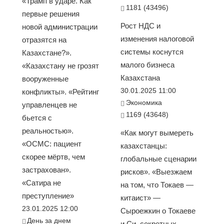
«Трамп в ударе. Как
1181 (43496)
первые решения
Рост НДС и
новой администрации
изменения налоговой
отразятся на
системы коснутся
Казахстане?».
малого бизнеса
«Казахстану не грозят
Казахстана
вооруженные
30.01.2025 11:00
конфликты». «Рейтинг
Экономика
управленцев не
1169 (43648)
бьется с
реальностью».
«Как могут вымереть
«ОСМС: пациент
казахстанцы:
скорее мёртв, чем
глобальные сценарии
застрахован».
рисков». «Выезжаем
«Сатира не
на том, что Токаев —
преступление»
китаист» —
23.01.2025 12:00
Сыроежкин о Токаеве
День за днем
и Си, секретных