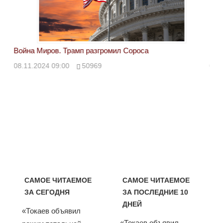
Война Миров. Трамп разгромил Сороса
Вой
08.11.2024 09:00
50969
08.
САМОЕ ЧИТАЕМОЕ
САМОЕ ЧИТАЕМОЕ
ЗА СЕГОДНЯ
ЗА ПОСЛЕДНИЕ 10
ДНЕЙ
«Токаев объявил
«Токаев объявил