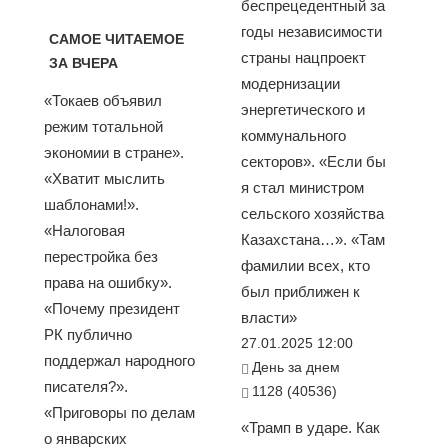
беспрецедентный за
годы независимости
САМОЕ ЧИТАЕМОЕ
страны нацпроект
ЗА ВЧЕРА
модернизации
«Токаев объявил
энергетического и
режим тотальной
коммунального
экономии в стране».
секторов». «Если бы
«Хватит мыслить
я стал министром
шаблонами!».
сельского хозяйства
«Налоговая
Казахстана…». «Там
перестройка без
фамилии всех, кто
права на ошибку».
был приближен к
«Почему президент
власти»
РК публично
27.01.2025 12:00
поддержал народного
День за днем
писателя?».
1128 (40536)
«Приговоры по делам
«Трамп в ударе. Как
о январских