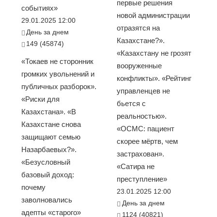
первые решения
событиях»
новой администрации
29.01.2025 12:00
отразятся на
День за днем
Казахстане?».
149 (45874)
«Казахстану не грозят
«Токаев не сторонник
вооруженные
громких увольнений и
конфликты». «Рейтинг
публичных разборок».
управленцев не
«Риски для
бьется с
Казахстана». «В
реальностью».
Казахстане снова
«ОСМС: пациент
защищают семью
скорее мёртв, чем
Назарбаевых?».
застрахован».
«Безусловный
«Сатира не
базовый доход:
преступление»
почему
23.01.2025 12:00
заволновались
День за днем
адепты «старого»
1124 (40821)