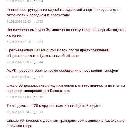
31.01.2025 13:00
1634
Новые госструктуры из служб гражданской защиты создали для
готовности к паводкам в Казахстане
31.01.2025 12:40
1533
Чинкисбаева сменила Жамишева на посту главы фонда «Қазақстан
халқына»
31.01.2025 12:15
1624
Средневековая башня обрушилась после предупреждений
общественников в Туркестанской области
31.01.2025 12:05
1644
АЗРК проверит Beeline после сообщений о повышении тарифов
31.01.2025 11:35
1687
Около 80 должностных лиц привлекли к ответственности по итогам
проверок минпросвета в Казахстане
31.01.2025 11:00
1612
Треть долга – Т20 млрд погасил «Банк ЦентрКредит»
31.01.2025 10:45
1673
Свыше 90 человек с двойным гражданством выявили в Казахстане
с начала года