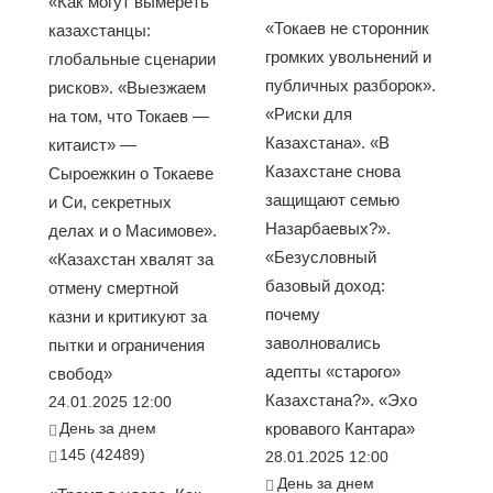
«Как могут вымереть
«Токаев не сторонник
казахстанцы:
громких увольнений и
глобальные сценарии
публичных разборок».
рисков». «Выезжаем
«Риски для
на том, что Токаев —
Казахстана». «В
китаист» —
Казахстане снова
Сыроежкин о Токаеве
защищают семью
и Си, секретных
Назарбаевых?».
делах и о Масимове».
«Безусловный
«Казахстан хвалят за
базовый доход:
отмену смертной
почему
казни и критикуют за
заволновались
пытки и ограничения
адепты «старого»
свобод»
Казахстана?». «Эхо
24.01.2025 12:00
День за днем
кровавого Кантара»
145 (42489)
28.01.2025 12:00
День за днем