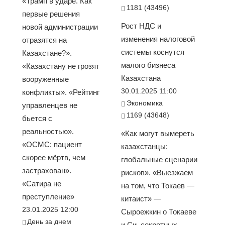
«Трамп в ударе. Как
1181 (43496)
первые решения
Рост НДС и
новой администрации
изменения налоговой
отразятся на
системы коснутся
Казахстане?».
малого бизнеса
«Казахстану не грозят
Казахстана
вооруженные
30.01.2025 11:00
конфликты». «Рейтинг
Экономика
управленцев не
1169 (43648)
бьется с
реальностью».
«Как могут вымереть
«ОСМС: пациент
казахстанцы:
скорее мёртв, чем
глобальные сценарии
застрахован».
рисков». «Выезжаем
«Сатира не
на том, что Токаев —
преступление»
китаист» —
23.01.2025 12:00
Сыроежкин о Токаеве
День за днем
и Си, секретных