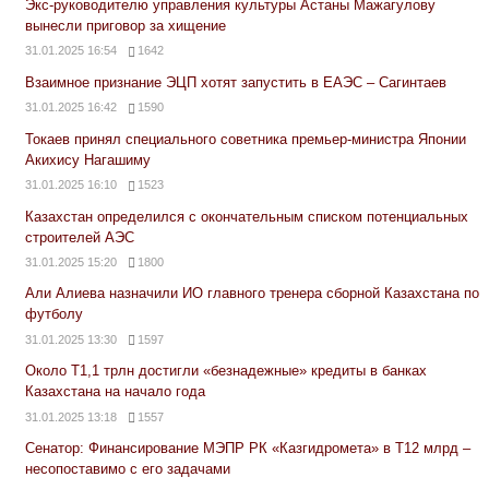
Экс-руководителю управления культуры Астаны Мажагулову
вынесли приговор за хищение
31.01.2025 16:54
1642
Взаимное признание ЭЦП хотят запустить в ЕАЭС – Сагинтаев
31.01.2025 16:42
1590
Токаев принял специального советника премьер-министра Японии
Акихису Нагашиму
31.01.2025 16:10
1523
Казахстан определился с окончательным списком потенциальных
строителей АЭС
31.01.2025 15:20
1800
Али Алиева назначили ИО главного тренера сборной Казахстана по
футболу
31.01.2025 13:30
1597
Около Т1,1 трлн достигли «безнадежные» кредиты в банках
Казахстана на начало года
31.01.2025 13:18
1557
Сенатор: Финансирование МЭПР РК «Казгидромета» в Т12 млрд –
несопоставимо с его задачами