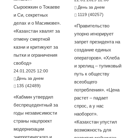
Сыроежкин о Токаеве
День за днем
1119 (40257)
и Си, секретных
делах и о Масимове».
«Правительство
«Казахстан хвалят за
упорно игнорирует
отмену смертной
запрет президента на
казни и критикуют за
создание единых
пытки и ограничения
операторов». «Хлеба
свобод»
и зрелищ – тупиковый
24.01.2025 12:00
путь к обществу
День за днем
всеобщего
135 (42489)
потребления». «Цена
«Кабмин утвердил
растет – падает
беспрецедентный за
спрос, а у нас
годы независимости
наоборот».
страны нацпроект
«Казахстан упустил
модернизации
возможность для
энергетического и
развития майнинга»