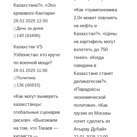
Казахстана?». «Эхо
«Как «трампономика
кровавого Кантара»
2.0» может повлиять
28.01.2025 12:00
на нефть и
День за днем
Казахстан?». «Цены
140 (43496)
на картофель могут
Казахстан VS
взлететь до 750
Узбекистан: кто круче
тенге». «Когда
по военной мощи?
говядина в
28.01.2025 11:00
Казахстане станет
Политика
деликатесом?».
136 (40833)
«Парадоксы
«Как могут вымереть
экономической
казахстанцы:
политики». «Как
глобальные сценарии
грузин из Москвы
рисков». «Выезжаем
хочет сделать из
на том, что Токаев —
Атырау Дубай»
китаист» —
22.01.2025 12:00