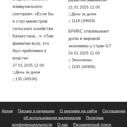
коммунального
21.01.2025 12:00
секторов». «Если бы
День за днем
1118 (39669)
я стал министром
сельского хозяйства
БРИКС отвоёвывает
Казахстана…». «Там
долю в мировой
фамилии всех, кто
экономике у стран G7
был приближен к
24.01.2025 11:00
власти»
Экономика
27.01.2025 12:00
1105 (40906)
День за днем
135 (40536)
Архив
Письмо в редакцию
О рекламе на сайте
Соглашение
об использовании материалов
Политика
конфиденциальности
О нас
Расширенный поиск