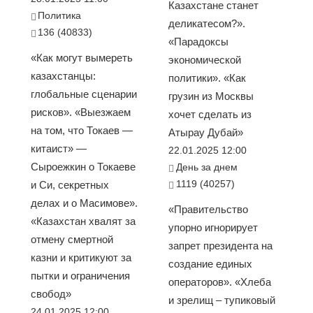
Казахстане станет
Политика
деликатесом?».
136 (40833)
«Парадоксы
«Как могут вымереть
экономической
казахстанцы:
политики». «Как
глобальные сценарии
грузин из Москвы
рисков». «Выезжаем
хочет сделать из
на том, что Токаев —
Атырау Дубай»
китаист» —
22.01.2025 12:00
Сыроежкин о Токаеве
День за днем
1119 (40257)
и Си, секретных
делах и о Масимове».
«Правительство
«Казахстан хвалят за
упорно игнорирует
отмену смертной
запрет президента на
казни и критикуют за
создание единых
пытки и ограничения
операторов». «Хлеба
свобод»
и зрелищ – тупиковый
24.01.2025 12:00