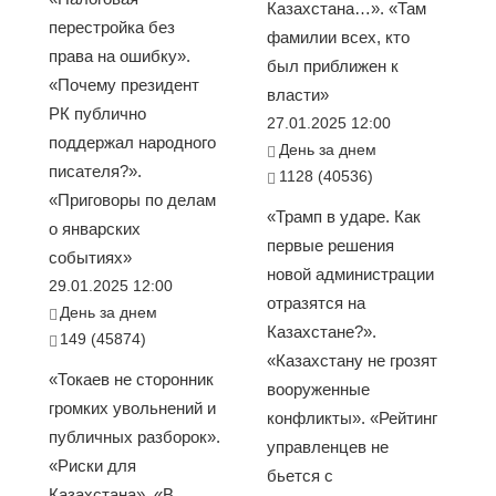
Казахстана…». «Там
перестройка без
фамилии всех, кто
права на ошибку».
был приближен к
«Почему президент
власти»
РК публично
27.01.2025 12:00
поддержал народного
День за днем
писателя?».
1128 (40536)
«Приговоры по делам
«Трамп в ударе. Как
о январских
первые решения
событиях»
новой администрации
29.01.2025 12:00
отразятся на
День за днем
Казахстане?».
149 (45874)
«Казахстану не грозят
«Токаев не сторонник
вооруженные
громких увольнений и
конфликты». «Рейтинг
публичных разборок».
управленцев не
«Риски для
бьется с
Казахстана». «В