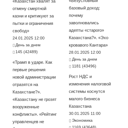
«Безусловный
«Казахстан хвалят за
базовый доход:
отмену смертной
почему
казни и критикуют за
заволновались
пытки и ограничения
адепты «старого»
свобод»
Казахстана?». «Эхо
24.01.2025 12:00
День за днем
кровавого Кантара»
145 (42489)
28.01.2025 12:00
День за днем
«Трамп в ударе. Как
1181 (43496)
первые решения
Рост НДС и
новой администрации
изменения налоговой
отразятся на
системы коснутся
Казахстане?».
малого бизнеса
«Казахстану не грозят
Казахстана
вооруженные
30.01.2025 11:00
конфликты». «Рейтинг
Экономика
управленцев не
1169 (43648)