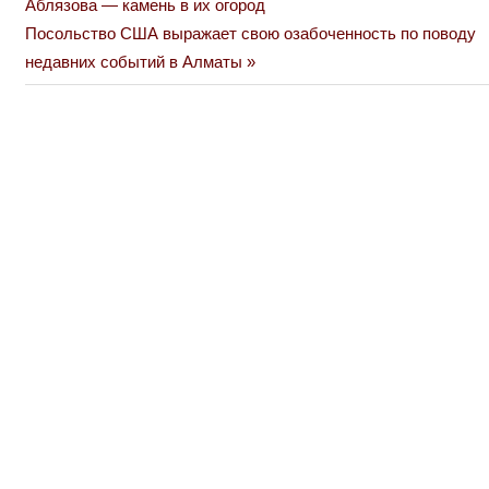
Post:
Аблязова — камень в их огород
по
Next
Посольство США выражает свою озабоченность по поводу
Post:
недавних событий в Алматы
записям