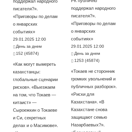
РК публично
поддержал народного
поддержал народного
писателя?».
писателя?».
«Приговоры по делам
«Приговоры по делам
о январских
о январских
событиях»
событиях»
29.01.2025 12:00
День за днем
29.01.2025 12:00
152 (45874)
День за днем
1253 (45874)
«Как могут вымереть
«Токаев не сторонник
казахстанцы:
громких увольнений и
глобальные сценарии
публичных разборок».
рисков». «Выезжаем
«Риски для
на том, что Токаев —
Казахстана». «В
китаист» —
Казахстане снова
Сыроежкин о Токаеве
защищают семью
и Си, секретных
Назарбаевых?».
делах и о Масимове».