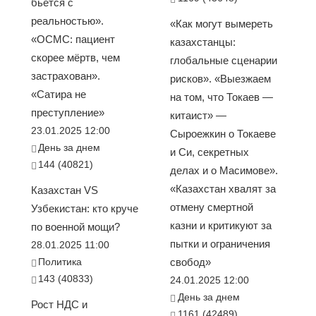
бьется с
реальностью».
«Как могут вымереть
«ОСМС: пациент
казахстанцы:
скорее мёртв, чем
глобальные сценарии
застрахован».
рисков». «Выезжаем
«Сатира не
на том, что Токаев —
преступление»
китаист» —
23.01.2025 12:00
Сыроежкин о Токаеве
День за днем
и Си, секретных
144 (40821)
делах и о Масимове».
«Казахстан хвалят за
Казахстан VS
отмену смертной
Узбекистан: кто круче
казни и критикуют за
по военной мощи?
пытки и ограничения
28.01.2025 11:00
Политика
свобод»
143 (40833)
24.01.2025 12:00
День за днем
Рост НДС и
1161 (42489)