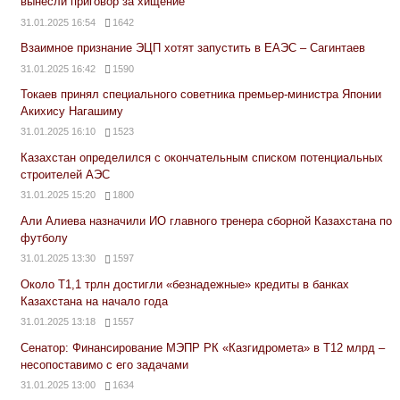
вынесли приговор за хищение
31.01.2025 16:54
1642
Взаимное признание ЭЦП хотят запустить в ЕАЭС – Сагинтаев
31.01.2025 16:42
1590
Токаев принял специального советника премьер-министра Японии
Акихису Нагашиму
31.01.2025 16:10
1523
Казахстан определился с окончательным списком потенциальных
строителей АЭС
31.01.2025 15:20
1800
Али Алиева назначили ИО главного тренера сборной Казахстана по
футболу
31.01.2025 13:30
1597
Около Т1,1 трлн достигли «безнадежные» кредиты в банках
Казахстана на начало года
31.01.2025 13:18
1557
Сенатор: Финансирование МЭПР РК «Казгидромета» в Т12 млрд –
несопоставимо с его задачами
31.01.2025 13:00
1634