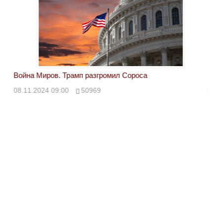
Война Миров. Трамп разгромил Сороса
Вой
08.11.2024 09:00
50969
08.