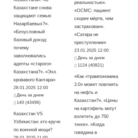
реальностью».
Казахстане снова
«ОСМС: пациент
защищают семью
скорее мёртв, чем
Назарбаевых?».
застрахован».
«Безусловный
«Сатира не
базовый доход:
преступление»
почему
23.01.2025 12:00
заволновались
День за днем
адепты «старого»
1124 (40821)
Казахстана?». «Эхо
«Как «трампономика
кровавого Кантара»
2.0» может повлиять
28.01.2025 12:00
на нефть и
День за днем
Казахстан?». «Цены
140 (43496)
на картофель могут
Казахстан VS
взлететь до 750
Узбекистан: кто круче
тенге». «Когда
по военной мощи?
говядина в
28.01.2025 11:00