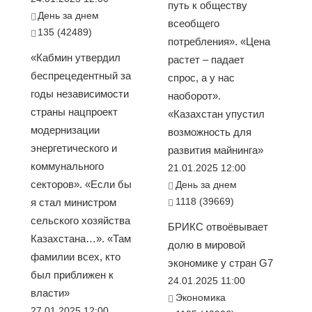
путь к обществу
День за днем
всеобщего
135 (42489)
потребления». «Цена
«Кабмин утвердил
растет – падает
беспрецедентный за
спрос, а у нас
годы независимости
наоборот».
страны нацпроект
«Казахстан упустил
модернизации
возможность для
энергетического и
развития майнинга»
коммунального
21.01.2025 12:00
секторов». «Если бы
День за днем
1118 (39669)
я стал министром
сельского хозяйства
БРИКС отвоёвывает
Казахстана…». «Там
долю в мировой
фамилии всех, кто
экономике у стран G7
был приближен к
24.01.2025 11:00
власти»
Экономика
27.01.2025 12:00