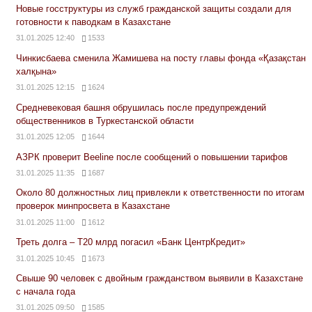
Новые госструктуры из служб гражданской защиты создали для
готовности к паводкам в Казахстане
31.01.2025 12:40
1533
Чинкисбаева сменила Жамишева на посту главы фонда «Қазақстан
халқына»
31.01.2025 12:15
1624
Средневековая башня обрушилась после предупреждений
общественников в Туркестанской области
31.01.2025 12:05
1644
АЗРК проверит Beeline после сообщений о повышении тарифов
31.01.2025 11:35
1687
Около 80 должностных лиц привлекли к ответственности по итогам
проверок минпросвета в Казахстане
31.01.2025 11:00
1612
Треть долга – Т20 млрд погасил «Банк ЦентрКредит»
31.01.2025 10:45
1673
Свыше 90 человек с двойным гражданством выявили в Казахстане
с начала года
31.01.2025 09:50
1585