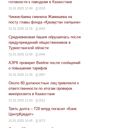
готовности к паводкам в Казахстане
31.01.2025 12:40
1533
Чинкисбаева сменила Жамишева на
посту главы фонда «Қазақстан халқына»
31.01.2025 12:15
1624
Средневековая башня обрушилась после
предупреждений общественников в
Туркестанской области
31.01.2025 12:05
1644
АЗРК проверит Beeline после сообщений
о повышении тарифов
31.01.2025 11:35
1687
Около 80 должностных лиц привлекли к
ответственности по итогам проверок
минпросвета в Казахстане
31.01.2025 11:00
1612
Треть долга – Т20 млрд погасил «Банк
ЦентрКредит»
31.01.2025 10:45
1673