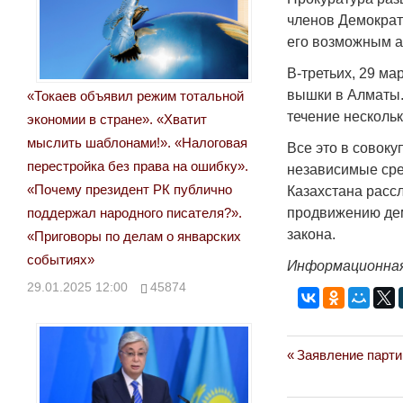
членов Демократ
его возможным а
В-третьих, 29 ма
вышки в Алматы.
«Токаев объявил режим тотальной
течение нескольк
экономии в стране». «Хватит
мыслить шаблонами!». «Налоговая
Все это в совоку
перестройка без права на ошибку».
независимые сре
«Почему президент РК публично
Казахстана расс
поддержал народного писателя?».
продвижению дем
закона.
«Приговоры по делам о январских
событиях»
Информационная
29.01.2025 12:00
45874
Previous
Заявление парти
Навигация
Post:
по