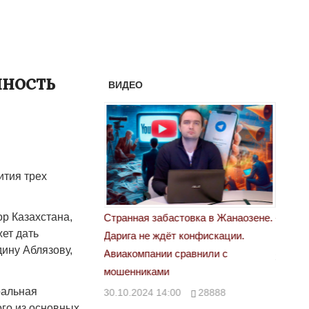
нность
ВИДЕО
ития трех
р Казахстана,
астовка в Жанаозене.
«Новый Казахстан не говорит всей
Лондон
ет дать
т конфискации.
правды»
28.10.
ину Аблязову,
 сравнили с
29.10.2024 09:00
39623
ральная
00
28888
го из основных