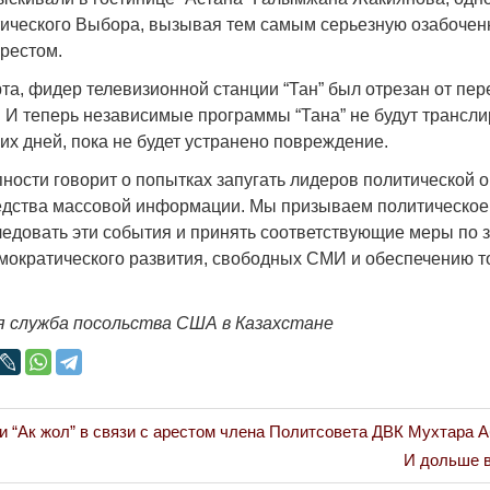
ического Выбора, вызывая тем самым серьезную озабоченн
рестом.
рта, фидер телевизионной станции “Тан” был отрезан от п
 И теперь независимые программы “Тана” не будут трансли
Война Мир
их дней, пока не будет устранено повреждение.
пности говорит о попытках запугать лидеров политической 
дства массовой информации. Мы призываем политическое
ледовать эти события и принять соответствующие меры по 
ократического развития, свободных СМИ и обеспечению т
 служба посольства США в Казахстане
Война Миров.
Сороса
и “Ак жол” в связи с арестом члена Политсовета ДВК Мухтара 
08.11.2024 09:
Next
И дольше в
Post: