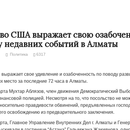
во США выражает свою озабоче
у недавних событий в Алматы
Политика
6317
выражает свое удивление и озабоченность по поводу разв
х место за последние 72 часа в Алматы.
арта Мухтар Аблязов, член движения Демократический Выбо
Народ выбрал свет
Странная заб
нансовой полицией. Несмотря на то, что посольство не мож
Дарига не ждё
17.10.2024 17:00
29972
носительно правдивости обвинений, предъявленных господ
Авиакомпании
его освобождению из предварительного заключения.
мошенниками
арта, Главное Управление Внутренних Дел г. Алматы и Гене
30.10.2024 14:
ыскивали в гостинице “Астана” Галымжана Жакиянова, одно