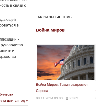
ость в связи с
АКТУАЛЬНЫЕ ТЕМЫ
ередающей
роваться в
ов
Война Миров
Войн
оппозиции и
 руководство
защите и
оржества
 Трамп разгромил
Война Миров. Трамп разгромил
Война 
Сороса
Сорос
Аблязова
00
50969
08.11.2024 09:00
50969
08.11.
ека длится год