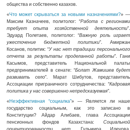
общества и собственно казахов.
«
Что может скрываться за новыми назначениями?
» 
Максим Казначеев, политолог: “
Работа с регионам
требует опыта хозяйственной деятельности
”.
Эдуард Полетаев, политолог: “
Важную роль играет
ужесточение бюджетной политики
”. Амиржа
Косанов, политик: “
У нас нет традиции персонального
отчета за результаты проделанной работы
”. Ган
Касымов, представитель Национальной палаты
предпринимателей в сенате: “
Болат Жамишев буде
развивать село
”. Марат Шибутов, представитель
Ассоциации приграничного сотрудничества: “
Кадровая
политика у нас совершенно непредсказуемая
”.
«
Неэффективная “социалка”
» — Является ли наш
государство социальным, как это записано в
Конституции? Айдар Алибаев, глава Ассоциации
пенсионных фондов Казахстана:
Социальной
ориентированности нет
. Гульмира Илеуова,