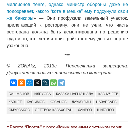
миллионов тенге, однако министр обороны даже не
подозревает, какого “кота в мешке” ему подсунули свои
же банкиры
» — Они профукали земельный участок
прилегающий к ресторану, они не учли, что часть
ресторана должна быть демонтирована по решению
суда и то, что летняя пристройка к нему до сих пор не
узаконена.
***
© ZONAkz, 2013г. Перепечатка запрещена.
Допускается только гиперссылка на материал.
БИШМАНОВ
ИЛЕУОВА
КАЗАХИ НАГЫЗ ШАЛА
КАЗНАЧЕЕВ
КАЗНЕТ
КАСЫМОВ
КОСАНОВ
ЛАУМУЛИН
НАЗАРБАЕВ
ОМУРЗАКОВ
СЕТЕВОЙ КАЗАХСТАН
ХАЙРОВ
ШИБУТОВ
Previous
Ракета “Протон” с российским военным спутником серии