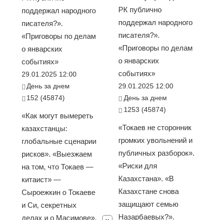
РК публично
поддержал народного
поддержал народного
писателя?».
писателя?».
«Приговоры по делам
«Приговоры по делам
о январских
о январских
событиях»
событиях»
29.01.2025 12:00
День за днем
29.01.2025 12:00
152 (45874)
День за днем
1253 (45874)
«Как могут вымереть
«Токаев не сторонник
казахстанцы:
громких увольнений и
глобальные сценарии
публичных разборок».
рисков». «Выезжаем
«Риски для
на том, что Токаев —
Казахстана». «В
китаист» —
Казахстане снова
Сыроежкин о Токаеве
защищают семью
и Си, секретных
Назарбаевых?».
делах и о Масимове».