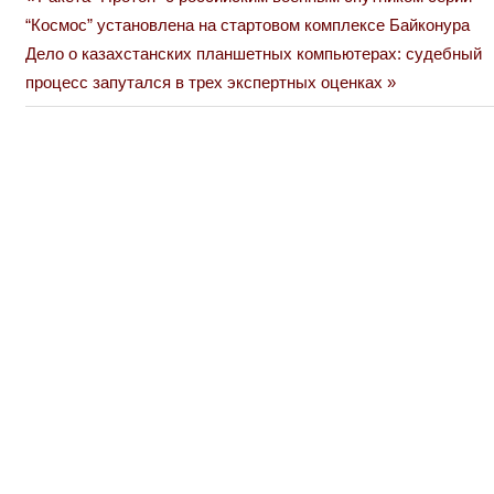
Навигация
Post:
“Космос” установлена на стартовом комплексе Байконура
по
Next
Дело о казахстанских планшетных компьютерах: судебный
Post:
процесс запутался в трех экспертных оценках
записям