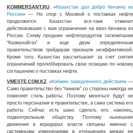
KOMMERSANT.RU
. «
Казахстан дал добро бензину и
России
» — Но спор с Москвой о поставках нефти
продолжится. Казахстан все-таки отменит
действовавшие с мая ограничения на ввоз бензина из
России. Схему продажи нефтепродуктов госкомпании
“Казмунайгаз” и еще двум определенным
правительством трейдерам признали неэффективной.
Кроме того, Казахстан рассчитывает за счет снятия
ограничений пролоббировать свою позицию по новому
соглашению о поставках нефти.
VMESTE.COM.KZ
. «
Кабмин замедленного действия
» —
Само правительство без “пинков” со стороны никогда не
поменяет стиль работы. Поэтому меняться будут не
просто персоналии в правительстве, а сама система его
работы. Сейчас есть шанс сделать его, наконец,
подконтрольным обществу. Поэтому нынешние
движения в коридорах власти связаны именно с
системными изменениями в отношениях между ее