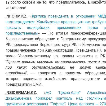
выросло совсем не то, что предполагалось, а какой-то
чертополох.
INFORM.KZ
. «
Критика президента в отношении МВ
подтверждается: Жамбылские правозащитники требуют
наказать полицейских, применявших пытки к
подследственным
» — По итогам пресс-конференции
было написано обращение к Генеральному прокурору
РК, председателю Верховного суда РК, в Комиссию по
правам человека при Администрации Президента РК, а
также Уполномоченному по правам человека в РК.
“
Просим вашего срочного вмешательства, пытки ни
при каких обстоятельствах не могут быть
оправданы!
”, — говорится в принятом обращении,
которое подписали жамбылские правозащитники и
представители СМИ.
INSIDERMAN.KZ
. «
АО “Цесна-банк” Адильбек
Джаксыбекова приобрел контроль над столичным
грузинским рестораном “Тифлис”. Цена вопроса – 270