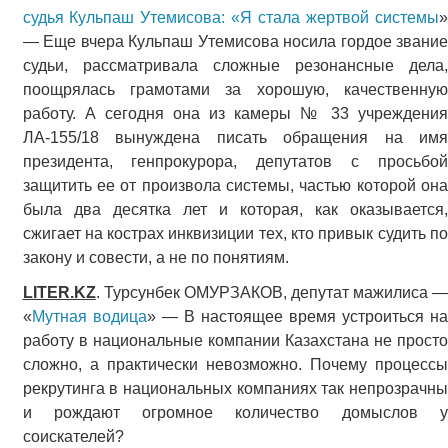
судья Кульпаш Утемисова: «Я стала жертвой системы
»
— Еще вчера Кульпаш Утемисова носила гордое звание
судьи, рассматривала сложные резонансные дела,
поощрялась грамотами за хорошую, качественную
работу. А сегодня она из камеры № 33 учреждения
ЛА-155/18 вынуждена писать обращения на имя
президента, генпрокурора, депутатов с просьбой
защитить ее от произвола системы, частью которой она
была два десятка лет и которая, как оказывается,
сжигает на кострах инквизиции тех, кто привык судить по
закону и совести, а не по понятиям.
LITER.KZ
. Турсунбек ОМУРЗАКОВ, депутат мажилиса —
«
Мутная водица
» — В настоящее время устроиться н
работу в национальные компании Казахстана не просто
сложно, а практически невозможно. Почему процессы
рекрутинга в национальных компаниях так непрозрачны
и рождают огромное количество домыслов у
соискателей?