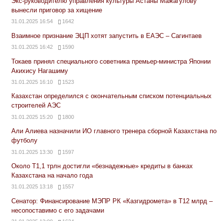
Экс-руководителю управления культуры Астаны Мажагулову
вынесли приговор за хищение
31.01.2025 16:54
1642
Взаимное признание ЭЦП хотят запустить в ЕАЭС – Сагинтаев
31.01.2025 16:42
1590
Токаев принял специального советника премьер-министра Японии
Акихису Нагашиму
31.01.2025 16:10
1523
Казахстан определился с окончательным списком потенциальных
строителей АЭС
31.01.2025 15:20
1800
Али Алиева назначили ИО главного тренера сборной Казахстана по
футболу
31.01.2025 13:30
1597
Около Т1,1 трлн достигли «безнадежные» кредиты в банках
Казахстана на начало года
31.01.2025 13:18
1557
Сенатор: Финансирование МЭПР РК «Казгидромета» в Т12 млрд –
несопоставимо с его задачами