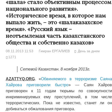
«шала» стало объективным процессом
национального развития».
«Историческое время, в которое нам
выпало жить, – это «шалаказахское
время». «Русский язык –
неотъемлемая часть казахстанского
общества и собственно казахов»
08.11.2013 11:53
Гимран ЕРГАЛИЕВ
День за днем
1271
Сетевой Казахстан. 8 ноября 2013г.
AZATTYQ.ORG
. «
Обвиняемого в терроризме Саяна
Хайрова приговорили быстро
» — Саян Хайро
приговорен к 11 годам тюрьмы по совокупности
инкриминируемых ему преступлений, в том числе
террористических. Пока не известно, станет ли он
добиваться обжалования приговора.