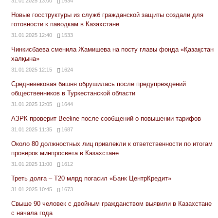
31.01.2025 13:00
1634
Новые госструктуры из служб гражданской защиты создали для
готовности к паводкам в Казахстане
31.01.2025 12:40
1533
Чинкисбаева сменила Жамишева на посту главы фонда «Қазақстан
халқына»
31.01.2025 12:15
1624
Средневековая башня обрушилась после предупреждений
общественников в Туркестанской области
31.01.2025 12:05
1644
АЗРК проверит Beeline после сообщений о повышении тарифов
31.01.2025 11:35
1687
Около 80 должностных лиц привлекли к ответственности по итогам
проверок минпросвета в Казахстане
31.01.2025 11:00
1612
Треть долга – Т20 млрд погасил «Банк ЦентрКредит»
31.01.2025 10:45
1673
Свыше 90 человек с двойным гражданством выявили в Казахстане
с начала года