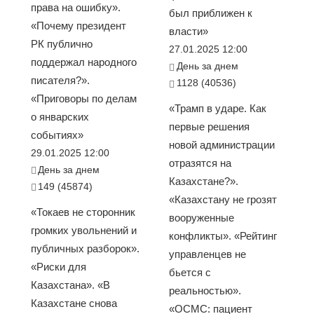
права на ошибку».
был приближен к
«Почему президент
власти»
РК публично
27.01.2025 12:00
поддержал народного
День за днем
писателя?».
1128 (40536)
«Приговоры по делам
«Трамп в ударе. Как
о январских
первые решения
событиях»
новой администрации
29.01.2025 12:00
отразятся на
День за днем
Казахстане?».
149 (45874)
«Казахстану не грозят
«Токаев не сторонник
вооруженные
громких увольнений и
конфликты». «Рейтинг
публичных разборок».
управленцев не
«Риски для
бьется с
Казахстана». «В
реальностью».
Казахстане снова
«ОСМС: пациент