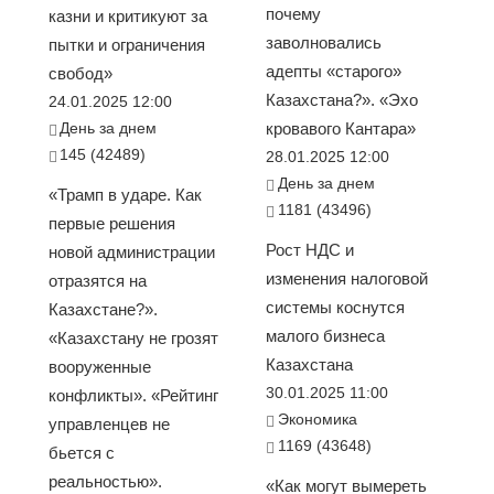
почему
казни и критикуют за
заволновались
пытки и ограничения
адепты «старого»
свобод»
Казахстана?». «Эхо
24.01.2025 12:00
День за днем
кровавого Кантара»
145 (42489)
28.01.2025 12:00
День за днем
«Трамп в ударе. Как
1181 (43496)
первые решения
Рост НДС и
новой администрации
изменения налоговой
отразятся на
системы коснутся
Казахстане?».
малого бизнеса
«Казахстану не грозят
Казахстана
вооруженные
30.01.2025 11:00
конфликты». «Рейтинг
Экономика
управленцев не
1169 (43648)
бьется с
реальностью».
«Как могут вымереть