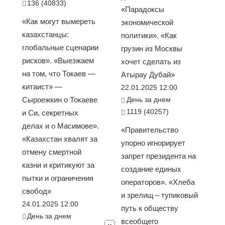
136 (40833)
«Парадоксы
«Как могут вымереть
экономической
казахстанцы:
политики». «Как
глобальные сценарии
грузин из Москвы
рисков». «Выезжаем
хочет сделать из
на том, что Токаев —
Атырау Дубай»
китаист» —
22.01.2025 12:00
Сыроежкин о Токаеве
День за днем
1119 (40257)
и Си, секретных
делах и о Масимове».
«Правительство
«Казахстан хвалят за
упорно игнорирует
отмену смертной
запрет президента на
казни и критикуют за
создание единых
пытки и ограничения
операторов». «Хлеба
свобод»
и зрелищ – тупиковый
24.01.2025 12:00
путь к обществу
День за днем
всеобщего