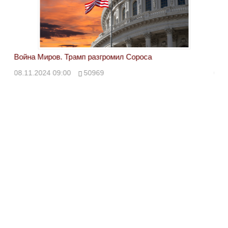
Война Миров. Трамп разгромил Сороса
Вой
08.11.2024 09:00
50969
08.