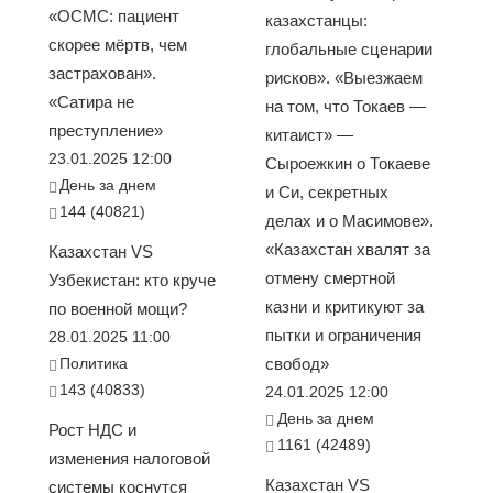
«ОСМС: пациент
казахстанцы:
скорее мёртв, чем
глобальные сценарии
застрахован».
рисков». «Выезжаем
«Сатира не
на том, что Токаев —
преступление»
китаист» —
23.01.2025 12:00
Сыроежкин о Токаеве
День за днем
и Си, секретных
144 (40821)
делах и о Масимове».
«Казахстан хвалят за
Казахстан VS
отмену смертной
Узбекистан: кто круче
казни и критикуют за
по военной мощи?
пытки и ограничения
28.01.2025 11:00
Политика
свобод»
143 (40833)
24.01.2025 12:00
День за днем
Рост НДС и
1161 (42489)
изменения налоговой
Казахстан VS
системы коснутся