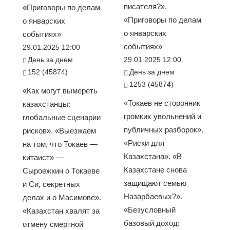
писателя?».
«Приговоры по делам
«Приговоры по делам
о январских
о январских
событиях»
событиях»
29.01.2025 12:00
День за днем
29.01.2025 12:00
152 (45874)
День за днем
1253 (45874)
«Как могут вымереть
«Токаев не сторонник
казахстанцы:
громких увольнений и
глобальные сценарии
публичных разборок».
рисков». «Выезжаем
«Риски для
на том, что Токаев —
Казахстана». «В
китаист» —
Казахстане снова
Сыроежкин о Токаеве
защищают семью
и Си, секретных
Назарбаевых?».
делах и о Масимове».
«Безусловный
«Казахстан хвалят за
базовый доход:
отмену смертной