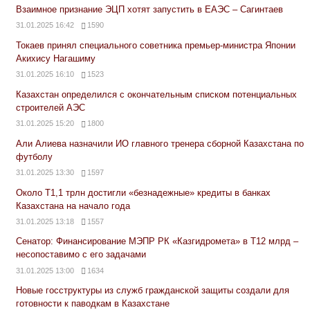
Взаимное признание ЭЦП хотят запустить в ЕАЭС – Сагинтаев
31.01.2025 16:42
1590
Токаев принял специального советника премьер-министра Японии
Акихису Нагашиму
31.01.2025 16:10
1523
Казахстан определился с окончательным списком потенциальных
строителей АЭС
31.01.2025 15:20
1800
Али Алиева назначили ИО главного тренера сборной Казахстана по
футболу
31.01.2025 13:30
1597
Около Т1,1 трлн достигли «безнадежные» кредиты в банках
Казахстана на начало года
31.01.2025 13:18
1557
Сенатор: Финансирование МЭПР РК «Казгидромета» в Т12 млрд –
несопоставимо с его задачами
31.01.2025 13:00
1634
Новые госструктуры из служб гражданской защиты создали для
готовности к паводкам в Казахстане