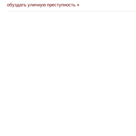
Post:
обуздать уличную преступность