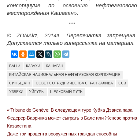
консорциуме по освоению нефтегазового
месторождения Кашаган»
.
***
© ZONAkz, 2014г. Перепечатка запрещена.
Допускается только гиперссылка на материал.
ВАН И
КАЗАХИ
КАШАГАН
КИТАЙСКАЯ НАЦИОНАЛЬНАЯ НЕФТЕГАЗОВАЯ КОРПОРАЦИЯ
СИНЬЦЗЯН
СОВЕТ СОТРУДНИЧЕСТВА СТРАН ЗАЛИВА
ССЗ
УЗБЕКИ
УЙГУРЫ
ШЕЛКОВЫЙ ПУТЬ
Previous
Tribune de Genève: В следующем туре Кубка Дэвиса пара
Навигация
Post:
Федерер-Вавринка может сыграть в Бале или Женеве против
по
Казахстана
Next
Даже три процента вооруженных граждан способны
записям