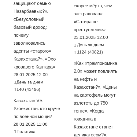
защищают семью
скорее мёртв, чем
Назарбаевых?».
застрахован».
«Безусловный
«Сатира не
базовый доход:
преступление»
почему
23.01.2025 12:00
заволновались
День за днем
адепты «старого»
1124 (40821)
Казахстана?». «Эхо
«Как «трампономика
кровавого Кантара»
2.0» может повлиять
28.01.2025 12:00
на нефть и
День за днем
Казахстан?». «Цены
140 (43496)
на картофель могут
Казахстан VS
взлететь до 750
Узбекистан: кто круче
тенге». «Когда
по военной мощи?
говядина в
28.01.2025 11:00
Казахстане станет
Политика
деликатесом?».