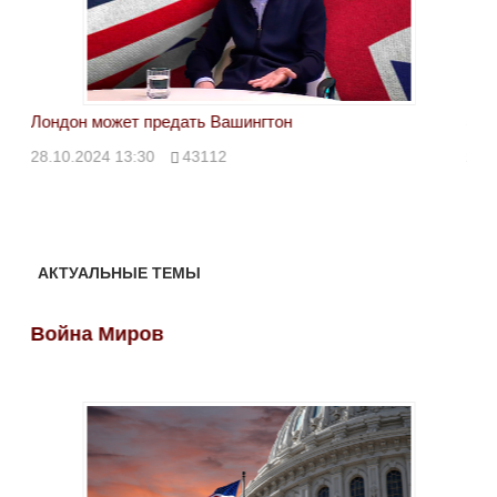
Лондон может предать Вашингтон
Эле
28.10.2024 13:30
43112
24.
АКТУАЛЬНЫЕ ТЕМЫ
Война Миров
Во