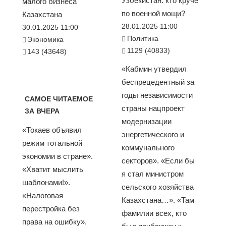
Узбекистан: кто круче
малого бизнеса
по военной мощи?
Казахстана
28.01.2025 11:00
30.01.2025 11:00
Политика
Экономика
1129 (40833)
143 (43648)
«Кабмин утвердил
беспрецедентный за
годы независимости
САМОЕ ЧИТАЕМОЕ
страны нацпроект
ЗА ВЧЕРА
модернизации
«Токаев объявил
энергетического и
режим тотальной
коммунального
экономии в стране».
секторов». «Если бы
«Хватит мыслить
я стал министром
шаблонами!».
сельского хозяйства
«Налоговая
Казахстана…». «Там
перестройка без
фамилии всех, кто
права на ошибку».