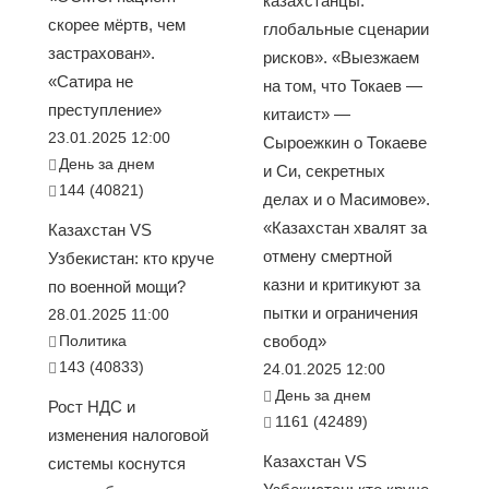
казахстанцы:
скорее мёртв, чем
глобальные сценарии
застрахован».
рисков». «Выезжаем
«Сатира не
на том, что Токаев —
преступление»
китаист» —
23.01.2025 12:00
Сыроежкин о Токаеве
День за днем
и Си, секретных
144 (40821)
делах и о Масимове».
«Казахстан хвалят за
Казахстан VS
отмену смертной
Узбекистан: кто круче
казни и критикуют за
по военной мощи?
пытки и ограничения
28.01.2025 11:00
Политика
свобод»
143 (40833)
24.01.2025 12:00
День за днем
Рост НДС и
1161 (42489)
изменения налоговой
Казахстан VS
системы коснутся