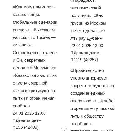
«Парадоксы
«Как могут вымереть
экономической
казахстанцы:
политики». «Как
глобальные сценарии
грузин из Москвы
рисков». «Выезжаем
хочет сделать из
на том, что Токаев —
Атырау Дубай»
китаист» —
22.01.2025 12:00
Сыроежкин о Токаеве
День за днем
1119 (40257)
и Си, секретных
делах и о Масимове».
«Правительство
«Казахстан хвалят за
упорно игнорирует
отмену смертной
запрет президента на
казни и критикуют за
создание единых
пытки и ограничения
операторов». «Хлеба
свобод»
и зрелищ – тупиковый
24.01.2025 12:00
путь к обществу
День за днем
всеобщего
135 (42489)