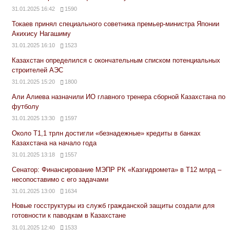
31.01.2025 16:42
1590
Токаев принял специального советника премьер-министра Японии
Акихису Нагашиму
31.01.2025 16:10
1523
Казахстан определился с окончательным списком потенциальных
строителей АЭС
31.01.2025 15:20
1800
Али Алиева назначили ИО главного тренера сборной Казахстана по
футболу
31.01.2025 13:30
1597
Около Т1,1 трлн достигли «безнадежные» кредиты в банках
Казахстана на начало года
31.01.2025 13:18
1557
Сенатор: Финансирование МЭПР РК «Казгидромета» в Т12 млрд –
несопоставимо с его задачами
31.01.2025 13:00
1634
Новые госструктуры из служб гражданской защиты создали для
готовности к паводкам в Казахстане
31.01.2025 12:40
1533