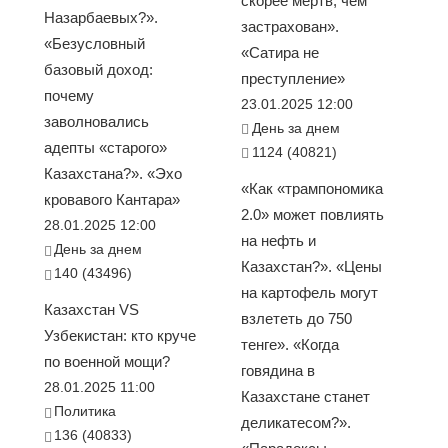
скорее мёртв, чем
Назарбаевых?».
застрахован».
«Безусловный
«Сатира не
базовый доход:
преступление»
почему
23.01.2025 12:00
заволновались
День за днем
адепты «старого»
1124 (40821)
Казахстана?». «Эхо
«Как «трампономика
кровавого Кантара»
2.0» может повлиять
28.01.2025 12:00
на нефть и
День за днем
Казахстан?». «Цены
140 (43496)
на картофель могут
Казахстан VS
взлететь до 750
Узбекистан: кто круче
тенге». «Когда
по военной мощи?
говядина в
28.01.2025 11:00
Казахстане станет
Политика
деликатесом?».
136 (40833)