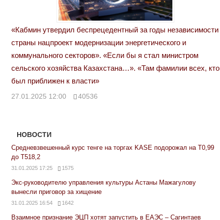
«Кабмин утвердил беспрецедентный за годы независимости
страны нацпроект модернизации энергетического и
коммунального секторов». «Если бы я стал министром
сельского хозяйства Казахстана…». «Там фамилии всех, кто
был приближен к власти»
27.01.2025 12:00
40536
НОВОСТИ
Средневзвешенный курс тенге на торгах KASE подорожал на Т0,99
до Т518,2
31.01.2025 17:25
1575
Экс-руководителю управления культуры Астаны Мажагулову
вынесли приговор за хищение
31.01.2025 16:54
1642
Взаимное признание ЭЦП хотят запустить в ЕАЭС – Сагинтаев