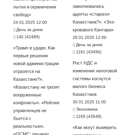
заволновались
пытки и ограничения
адепты «старого»
свобод»
Казахстана?». «Эхо
24.01.2025 12:00
День за днем
кровавого Кантара»
145 (42489)
28.01.2025 12:00
День за днем
«Трамп в ударе. Как
1181 (43496)
первые решения
Рост НДС и
новой администрации
изменения налоговой
отразятся на
системы коснутся
Казахстане?».
малого бизнеса
«Казахстану не грозят
Казахстана
вооруженные
30.01.2025 11:00
конфликты». «Рейтинг
Экономика
управленцев не
1169 (43648)
бьется с
реальностью».
«Как могут вымереть
«ОСМС: пациент