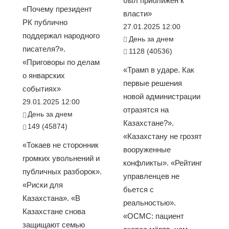
был приближен к
«Почему президент
власти»
РК публично
27.01.2025 12:00
поддержал народного
День за днем
писателя?».
1128 (40536)
«Приговоры по делам
«Трамп в ударе. Как
о январских
первые решения
событиях»
новой администрации
29.01.2025 12:00
отразятся на
День за днем
Казахстане?».
149 (45874)
«Казахстану не грозят
«Токаев не сторонник
вооруженные
громких увольнений и
конфликты». «Рейтинг
публичных разборок».
управленцев не
«Риски для
бьется с
Казахстана». «В
реальностью».
Казахстане снова
«ОСМС: пациент
защищают семью