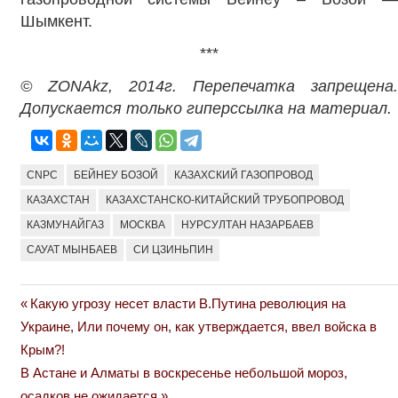
Шымкент.
***
© ZONAkz, 2014г. Перепечатка запрещена.
Допускается только гиперссылка на материал.
CNPC
БЕЙНЕУ БОЗОЙ
КАЗАХСКИЙ ГАЗОПРОВОД
КАЗАХСТАН
КАЗАХСТАНСКО-КИТАЙСКИЙ ТРУБОПРОВОД
КАЗМУНАЙГАЗ
МОСКВА
НУРСУЛТАН НАЗАРБАЕВ
САУАТ МЫНБАЕВ
СИ ЦЗИНЬПИН
Previous
Какую угрозу несет власти В.Путина революция на
Навигация
Post:
Украине, Или почему он, как утверждается, ввел войска в
по
Крым?!
Next
В Астане и Алматы в воскресенье небольшой мороз,
записям
Post:
осадков не ожидается