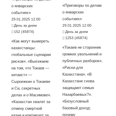
«Приговоры по делам
о январских
о январских
событиях»
событиях»
29.01.2025 12:00
День за днем
29.01.2025 12:00
152 (45874)
День за днем
1253 (45874)
«Как могут вымереть
«Токаев не сторонник
казахстанцы:
громких увольнений и
глобальные сценарии
публичных разборок».
рисков». «Выезжаем
«Риски для
на том, что Токаев —
Казахстана». «В
китаист» —
Казахстане снова
Сыроежкин о Токаеве
защищают семью
и Си, секретных
Назарбаевых?».
делах и о Масимове».
«Безусловный
«Казахстан хвалят за
базовый доход:
отмену смертной
почему
казни и критикуют за