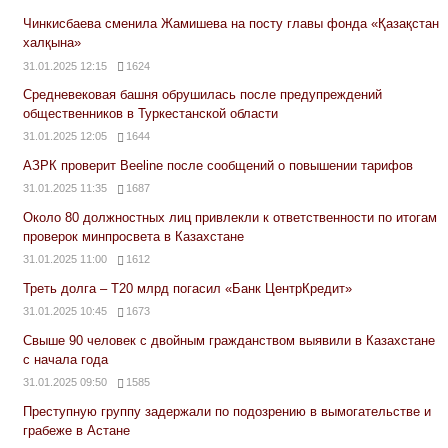
Чинкисбаева сменила Жамишева на посту главы фонда «Қазақстан
халқына»
31.01.2025 12:15
1624
Средневековая башня обрушилась после предупреждений
общественников в Туркестанской области
31.01.2025 12:05
1644
АЗРК проверит Beeline после сообщений о повышении тарифов
31.01.2025 11:35
1687
Около 80 должностных лиц привлекли к ответственности по итогам
проверок минпросвета в Казахстане
31.01.2025 11:00
1612
Треть долга – Т20 млрд погасил «Банк ЦентрКредит»
31.01.2025 10:45
1673
Свыше 90 человек с двойным гражданством выявили в Казахстане
с начала года
31.01.2025 09:50
1585
Преступную группу задержали по подозрению в вымогательстве и
грабеже в Астане