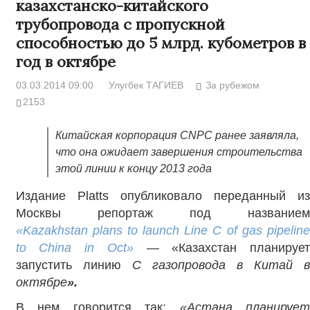
казахстанско-китайского
трубопровода с пропускной
способностью до 5 млрд. кубометров в
год в октябре
03.03.2014 09:00
Улугбек ТАГИЕВ
За рубежом
2153
Китайская корпорация CNPC ранее заявляла,
что она ожидает завершения строительства
этой линии к концу 2013 года
Издание Platts опубликовало переданный из
Москвы репортаж под названием
«
Kazakhstan plans to launch Line C of gas pipeline
to China in Oct
»
— «Казахстан планирует
запустить линию
C газопровода в Китай 
октябре
».
В нем говорится так:
«Астана планирует