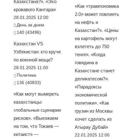
Казахстана?». «Эхо
«Как «трампономика
кровавого Кантара»
2.0» может повлиять
28.01.2025 12:00
на нефть и
День за днем
Казахстан?». «Цены
140 (43496)
на картофель могут
Казахстан VS
взлететь до 750
Узбекистан: кто круче
тенге». «Когда
по военной мощи?
говядина в
28.01.2025 11:00
Казахстане станет
Политика
деликатесом?».
136 (40833)
«Парадоксы
«Как могут вымереть
экономической
казахстанцы:
политики». «Как
глобальные сценарии
грузин из Москвы
рисков». «Выезжаем
хочет сделать из
на том, что Токаев —
Атырау Дубай»
китаист» —
22.01.2025 12:00