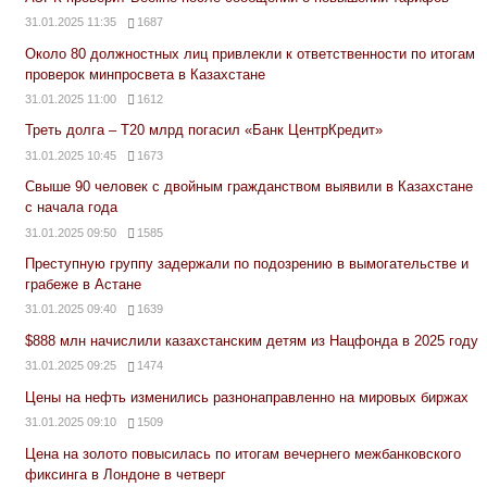
31.01.2025 11:35
1687
Около 80 должностных лиц привлекли к ответственности по итогам
проверок минпросвета в Казахстане
31.01.2025 11:00
1612
Треть долга – Т20 млрд погасил «Банк ЦентрКредит»
31.01.2025 10:45
1673
Свыше 90 человек с двойным гражданством выявили в Казахстане
с начала года
31.01.2025 09:50
1585
Преступную группу задержали по подозрению в вымогательстве и
грабеже в Астане
31.01.2025 09:40
1639
$888 млн начислили казахстанским детям из Нацфонда в 2025 году
31.01.2025 09:25
1474
Цены на нефть изменились разнонаправленно на мировых биржах
31.01.2025 09:10
1509
Цена на золото повысилась по итогам вечернего межбанковского
фиксинга в Лондоне в четверг