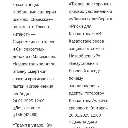
«Токаев не сторонник
казахстанцы:
громких увольнений и
глобальные сценарии
публичных разборок».
рисков». «Выезжаем
«Риски для
на том, что Токаев —
Казахстана». «В
китаист» —
Казахстане снова
Сыроежкин о Токаеве
защищают семью
и Си, секретных
Назарбаевых?».
делах и о Масимове».
«Безусловный
«Казахстан хвалят за
базовый доход:
отмену смертной
почему
казни и критикуют за
заволновались
пытки и ограничения
адепты «старого»
свобод»
Казахстана?». «Эхо
24.01.2025 12:00
День за днем
кровавого Кантара»
145 (42489)
28.01.2025 12:00
День за днем
«Трамп в ударе. Как