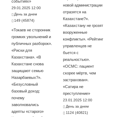
событиях»
новой администрации
29.01.2025 12:00
отразятся на
День за днем
Казахстане?».
149 (45874)
«Казахстану не грозят
«Токаев не сторонник
вооруженные
громких увольнений и
конфликты». «Рейтинг
публичных разборок».
управленцев не
«Риски для
бьется с
Казахстана». «В
реальностью».
Казахстане снова
«ОСМС: пациент
защищают семью
скорее мёртв, чем
Назарбаевых?».
застрахован».
«Безусловный
«Сатира не
базовый доход:
преступление»
почему
23.01.2025 12:00
заволновались
День за днем
адепты «старого»
1124 (40821)