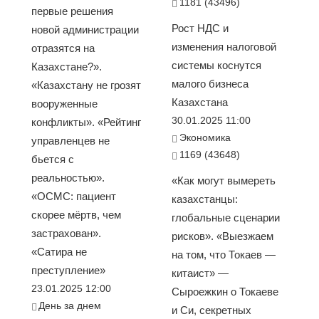
1181 (43496)
первые решения
Рост НДС и
новой администрации
изменения налоговой
отразятся на
системы коснутся
Казахстане?».
малого бизнеса
«Казахстану не грозят
Казахстана
вооруженные
30.01.2025 11:00
конфликты». «Рейтинг
Экономика
управленцев не
1169 (43648)
бьется с
реальностью».
«Как могут вымереть
«ОСМС: пациент
казахстанцы:
скорее мёртв, чем
глобальные сценарии
застрахован».
рисков». «Выезжаем
«Сатира не
на том, что Токаев —
преступление»
китаист» —
23.01.2025 12:00
Сыроежкин о Токаеве
День за днем
и Си, секретных