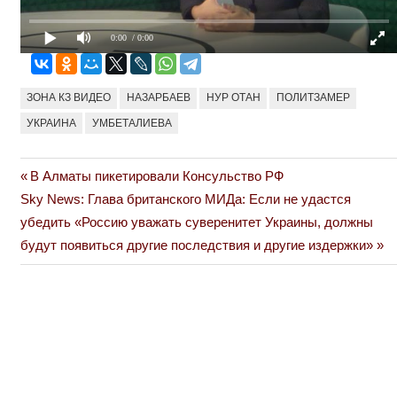
0:00
/ 0:00
ЗОНА КЗ ВИДЕО
НАЗАРБАЕВ
НУР ОТАН
ПОЛИТЗАМЕР
УКРАИНА
УМБЕТАЛИЕВА
Previous
В Алматы пикетировали Консульство РФ
Навигация
Next
Post:
Sky News: Глава британского МИДа: Если не удастся
по
Post:
убедить «Россию уважать суверенитет Украины, должны
будут появиться другие последствия и другие издержки»
записям