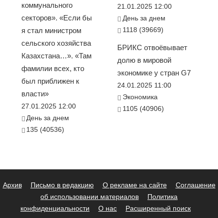
коммунального
21.01.2025 12:00
секторов». «Если бы
День за днем
1118 (39669)
я стал министром
сельского хозяйства
БРИКС отвоёвывает
Казахстана…». «Там
долю в мировой
фамилии всех, кто
экономике у стран G7
был приближен к
24.01.2025 11:00
власти»
Экономика
27.01.2025 12:00
1105 (40906)
День за днем
135 (40536)
Архив
Письмо в редакцию
О рекламе на сайте
Соглашение
об использовании материалов
Политика
конфиденциальности
О нас
Расширенный поиск