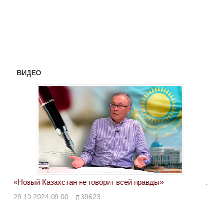
ВИДЕО
«Новый Казахстан не говорит всей правды»
Лон
ми
29.10.2024 09:00
39623
28.