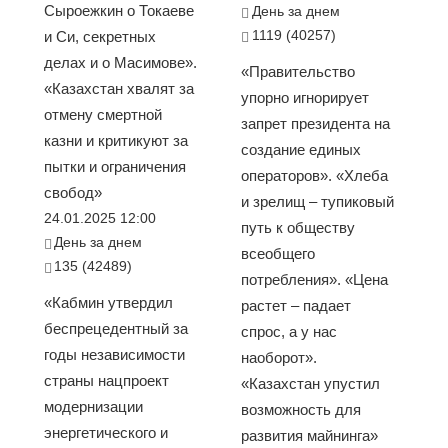
Сыроежкин о Токаеве
День за днем
1119 (40257)
и Си, секретных
делах и о Масимове».
«Правительство
«Казахстан хвалят за
упорно игнорирует
отмену смертной
запрет президента на
казни и критикуют за
создание единых
пытки и ограничения
операторов». «Хлеба
свобод»
и зрелищ – тупиковый
24.01.2025 12:00
путь к обществу
День за днем
всеобщего
135 (42489)
потребления». «Цена
«Кабмин утвердил
растет – падает
беспрецедентный за
спрос, а у нас
годы независимости
наоборот».
страны нацпроект
«Казахстан упустил
модернизации
возможность для
энергетического и
развития майнинга»