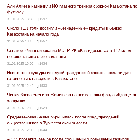
Али Алиева назначили ИО главного тренера сборной Казахстана по
футболу
31.01.2025 13:30
1597
Около Т1,1 трлн достигли «безнадежные» кредиты в банках
Казахстана на начало года
31.01.2025 13:18
1557
Сенатор: Финансирование МЭПР РК «Казгидромета» в Т12 млрд –
несопоставимо с его задачами
31.01.2025 13:00
1634
Новые госструктуры из служб гражданской защиты создали для
готовности к паводкам в Казахстане
31.01.2025 12:40
1533
Чинкисбаева сменила Жамишева на посту главы фонда «Қазақстан
халқына»
31.01.2025 12:15
1624
Средневековая башня обрушилась после предупреждений
общественников в Туркестанской области
31.01.2025 12:05
1644
АЗРК проверит Beeline после сообщений о повышении тарифов