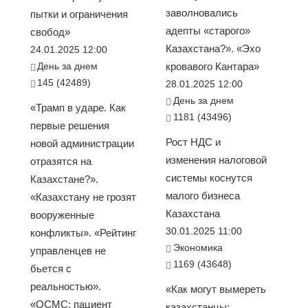
заволновались
пытки и ограничения
адепты «старого»
свобод»
Казахстана?». «Эхо
24.01.2025 12:00
День за днем
кровавого Кантара»
145 (42489)
28.01.2025 12:00
День за днем
«Трамп в ударе. Как
1181 (43496)
первые решения
Рост НДС и
новой администрации
изменения налоговой
отразятся на
системы коснутся
Казахстане?».
малого бизнеса
«Казахстану не грозят
Казахстана
вооруженные
30.01.2025 11:00
конфликты». «Рейтинг
Экономика
управленцев не
1169 (43648)
бьется с
реальностью».
«Как могут вымереть
«ОСМС: пациент
казахстанцы: