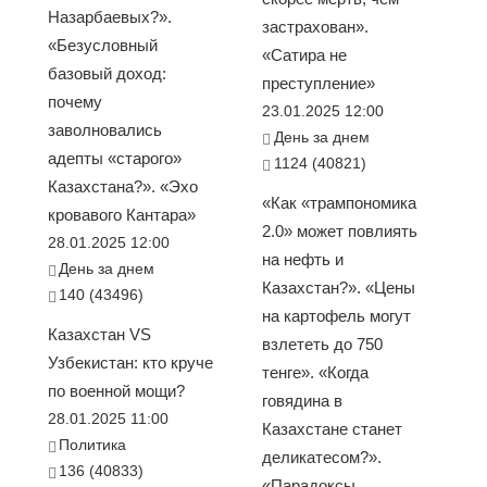
Назарбаевых?».
застрахован».
«Безусловный
«Сатира не
базовый доход:
преступление»
почему
23.01.2025 12:00
заволновались
День за днем
адепты «старого»
1124 (40821)
Казахстана?». «Эхо
«Как «трампономика
кровавого Кантара»
2.0» может повлиять
28.01.2025 12:00
на нефть и
День за днем
Казахстан?». «Цены
140 (43496)
на картофель могут
Казахстан VS
взлететь до 750
Узбекистан: кто круче
тенге». «Когда
по военной мощи?
говядина в
28.01.2025 11:00
Казахстане станет
Политика
деликатесом?».
136 (40833)
«Парадоксы