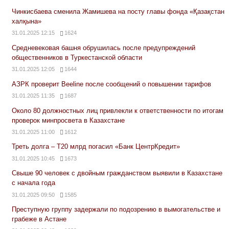
Чинкисбаева сменила Жамишева на посту главы фонда «Қазақстан
халқына»
31.01.2025 12:15
1624
Средневековая башня обрушилась после предупреждений
общественников в Туркестанской области
31.01.2025 12:05
1644
АЗРК проверит Beeline после сообщений о повышении тарифов
31.01.2025 11:35
1687
Около 80 должностных лиц привлекли к ответственности по итогам
проверок минпросвета в Казахстане
31.01.2025 11:00
1612
Треть долга – Т20 млрд погасил «Банк ЦентрКредит»
31.01.2025 10:45
1673
Свыше 90 человек с двойным гражданством выявили в Казахстане
с начала года
31.01.2025 09:50
1585
Преступную группу задержали по подозрению в вымогательстве и
грабеже в Астане