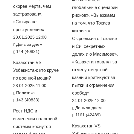
скорее мёртв, чем
глобальные сценарии
застрахован».
рисков». «Выезжаем
«Сатира не
на том, что Токаев —
преступление»
китаист» —
23.01.2025 12:00
Сыроежкин о Токаеве
День за днем
и Си, секретных
144 (40821)
делах и о Масимове».
«Казахстан хвалят за
Казахстан VS
отмену смертной
Узбекистан: кто круче
казни и критикуют за
по военной мощи?
пытки и ограничения
28.01.2025 11:00
Политика
свобод»
143 (40833)
24.01.2025 12:00
День за днем
Рост НДС и
1161 (42489)
изменения налоговой
Казахстан VS
системы коснутся
Узбекистан: кто круче