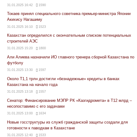
31.01.2025 16:42
1590
Токаев принял специального советника премьер-министра Японии
Акихису Нагашиму
31.01.2025 16:10
1523
Казахстан определился с окончательным списком потенциальных
строителей АЭС
31.01.2025 15:20
1800
Али Алиева назначили ИО главного тренера сборной Казахстана по
футболу
31.01.2025 13:30
1597
Около Т1,1 трлн достигли «безнадежные» кредиты в банках
Казахстана на начало года
31.01.2025 13:18
1557
Сенатор: Финансирование МЭПР РК «Казгидромета» в Т12 млрд –
несопоставимо с его задачами
31.01.2025 13:00
1634
Новые госструктуры из служб гражданской защиты создали для
готовности к паводкам в Казахстане
31.01.2025 12:40
1533