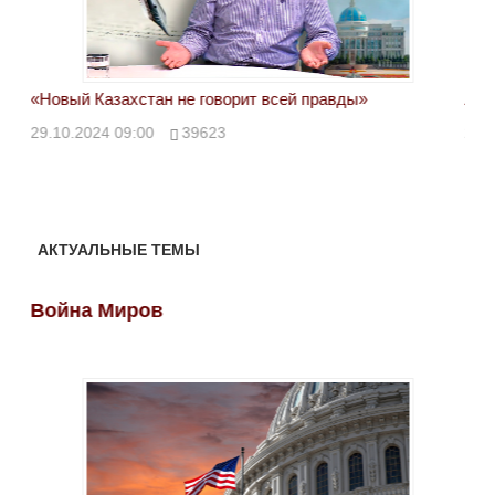
«Новый Казахстан не говорит всей правды»
Лон
ми
29.10.2024 09:00
39623
28.
АКТУАЛЬНЫЕ ТЕМЫ
Война Миров
Во