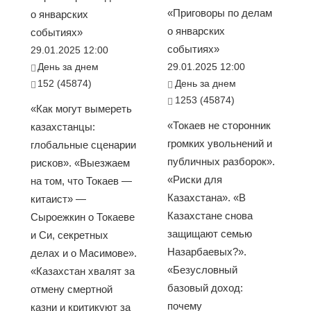
«Приговоры по делам
о январских
о январских
событиях»
событиях»
29.01.2025 12:00
День за днем
29.01.2025 12:00
152 (45874)
День за днем
1253 (45874)
«Как могут вымереть
«Токаев не сторонник
казахстанцы:
громких увольнений и
глобальные сценарии
публичных разборок».
рисков». «Выезжаем
«Риски для
на том, что Токаев —
Казахстана». «В
китаист» —
Казахстане снова
Сыроежкин о Токаеве
защищают семью
и Си, секретных
Назарбаевых?».
делах и о Масимове».
«Безусловный
«Казахстан хвалят за
базовый доход:
отмену смертной
почему
казни и критикуют за