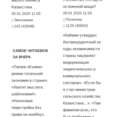
малого бизнеса
по военной мощи?
Казахстана
28.01.2025 11:00
30.01.2025 11:00
Политика
Экономика
1129 (40833)
143 (43648)
«Кабмин утвердил
беспрецедентный за
годы независимости
САМОЕ ЧИТАЕМОЕ
страны нацпроект
ЗА ВЧЕРА
модернизации
«Токаев объявил
энергетического и
режим тотальной
коммунального
экономии в стране».
секторов». «Если бы
«Хватит мыслить
я стал министром
шаблонами!».
сельского хозяйства
«Налоговая
Казахстана…». «Там
перестройка без
фамилии всех, кто
права на ошибку».
был приближен к