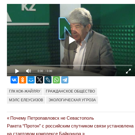
0:00
/ 0:00
ГЛК КОК-ЖАЙЛЯУ
ГРАЖДАНСКОЕ ОБЩЕСТВО
МЭЛС ЕЛЕУСИЗОВ
ЭКОЛОГИЧЕСКАЯ УГРОЗА
Previous
Почему Петропавловск не Севастополь
Навигация
Next
Post:
Ракета “Протон” с российским спутником связи установлена
по
Post:
на стартовом комплексе Байконура