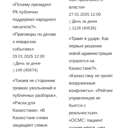
«Почему президент
власти»
РК публично
27.01.2025 12:00
поддержал народного
День за днем
писателя?».
1128 (40536)
«Приговоры по делам
«Трамп в ударе. Как
о январских
первые решения
событиях»
новой администрации
29.01.2025 12:00
отразятся на
День за днем
Казахстане?».
149 (45874)
«Казахстану не грозят
«Токаев не сторонник
вооруженные
громких увольнений и
конфликты». «Рейтинг
публичных разборок».
управленцев не
«Риски для
бьется с
Казахстана». «В
реальностью».
Казахстане снова
«ОСМС: пациент
защищают семью
скорее мёртв, чем