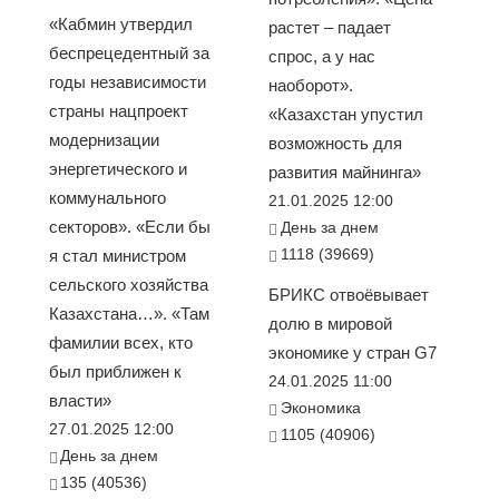
«Кабмин утвердил
растет – падает
беспрецедентный за
спрос, а у нас
годы независимости
наоборот».
страны нацпроект
«Казахстан упустил
модернизации
возможность для
энергетического и
развития майнинга»
коммунального
21.01.2025 12:00
секторов». «Если бы
День за днем
1118 (39669)
я стал министром
сельского хозяйства
БРИКС отвоёвывает
Казахстана…». «Там
долю в мировой
фамилии всех, кто
экономике у стран G7
был приближен к
24.01.2025 11:00
власти»
Экономика
27.01.2025 12:00
1105 (40906)
День за днем
135 (40536)