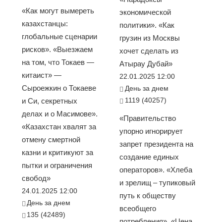
«Как могут вымереть
экономической
казахстанцы:
политики». «Как
глобальные сценарии
грузин из Москвы
рисков». «Выезжаем
хочет сделать из
на том, что Токаев —
Атырау Дубай»
китаист» —
22.01.2025 12:00
Сыроежкин о Токаеве
День за днем
1119 (40257)
и Си, секретных
делах и о Масимове».
«Правительство
«Казахстан хвалят за
упорно игнорирует
отмену смертной
запрет президента на
казни и критикуют за
создание единых
пытки и ограничения
операторов». «Хлеба
свобод»
и зрелищ – тупиковый
24.01.2025 12:00
путь к обществу
День за днем
всеобщего
135 (42489)
потребления». «Цена