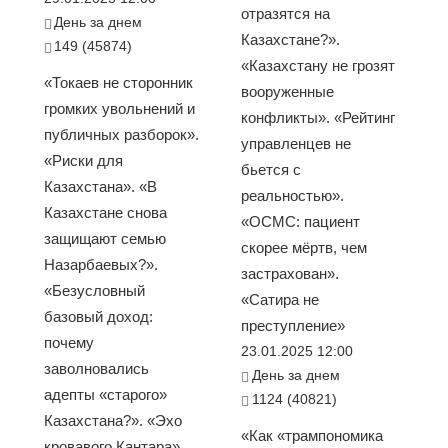
отразятся на
День за днем
Казахстане?».
149 (45874)
«Казахстану не грозят
«Токаев не сторонник
вооруженные
громких увольнений и
конфликты». «Рейтинг
публичных разборок».
управленцев не
«Риски для
бьется с
Казахстана». «В
реальностью».
Казахстане снова
«ОСМС: пациент
защищают семью
скорее мёртв, чем
Назарбаевых?».
застрахован».
«Безусловный
«Сатира не
базовый доход:
преступление»
почему
23.01.2025 12:00
заволновались
День за днем
адепты «старого»
1124 (40821)
Казахстана?». «Эхо
«Как «трампономика
кровавого Кантара»