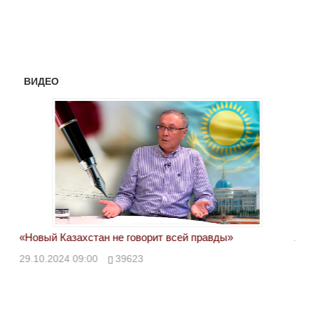
ВИДЕО
«Новый Казахстан не говорит всей правды»
Лон
ми
29.10.2024 09:00
39623
28.