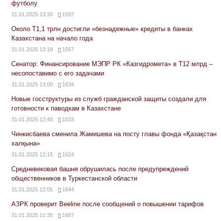
футболу
31.01.2025 13:30
1597
Около Т1,1 трлн достигли «безнадежные» кредиты в банках
Казахстана на начало года
31.01.2025 13:18
1557
Сенатор: Финансирование МЭПР РК «Казгидромета» в Т12 млрд –
несопоставимо с его задачами
31.01.2025 13:00
1634
Новые госструктуры из служб гражданской защиты создали для
готовности к паводкам в Казахстане
31.01.2025 12:40
1533
Чинкисбаева сменила Жамишева на посту главы фонда «Қазақстан
халқына»
31.01.2025 12:15
1624
Средневековая башня обрушилась после предупреждений
общественников в Туркестанской области
31.01.2025 12:05
1644
АЗРК проверит Beeline после сообщений о повышении тарифов
31.01.2025 11:35
1687