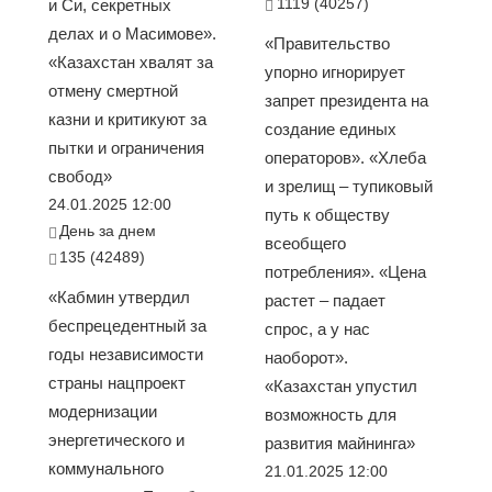
1119 (40257)
и Си, секретных
делах и о Масимове».
«Правительство
«Казахстан хвалят за
упорно игнорирует
отмену смертной
запрет президента на
казни и критикуют за
создание единых
пытки и ограничения
операторов». «Хлеба
свобод»
и зрелищ – тупиковый
24.01.2025 12:00
путь к обществу
День за днем
всеобщего
135 (42489)
потребления». «Цена
«Кабмин утвердил
растет – падает
беспрецедентный за
спрос, а у нас
годы независимости
наоборот».
страны нацпроект
«Казахстан упустил
модернизации
возможность для
энергетического и
развития майнинга»
коммунального
21.01.2025 12:00