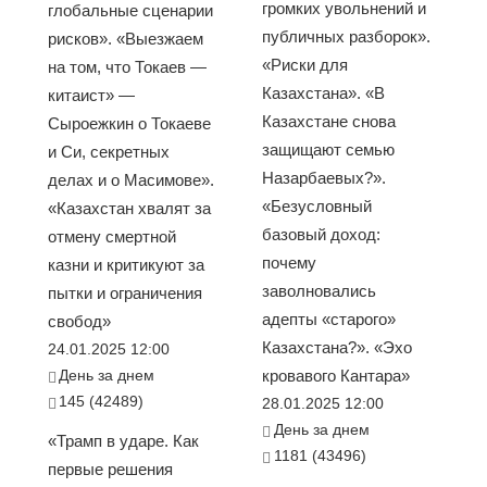
громких увольнений и
глобальные сценарии
публичных разборок».
рисков». «Выезжаем
«Риски для
на том, что Токаев —
Казахстана». «В
китаист» —
Казахстане снова
Сыроежкин о Токаеве
защищают семью
и Си, секретных
Назарбаевых?».
делах и о Масимове».
«Безусловный
«Казахстан хвалят за
базовый доход:
отмену смертной
почему
казни и критикуют за
заволновались
пытки и ограничения
адепты «старого»
свобод»
Казахстана?». «Эхо
24.01.2025 12:00
День за днем
кровавого Кантара»
145 (42489)
28.01.2025 12:00
День за днем
«Трамп в ударе. Как
1181 (43496)
первые решения