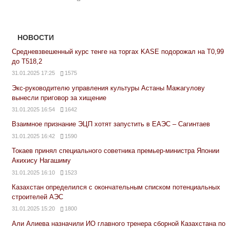
НОВОСТИ
Средневзвешенный курс тенге на торгах KASE подорожал на Т0,99
до Т518,2
31.01.2025 17:25
1575
Экс-руководителю управления культуры Астаны Мажагулову
вынесли приговор за хищение
31.01.2025 16:54
1642
Взаимное признание ЭЦП хотят запустить в ЕАЭС – Сагинтаев
31.01.2025 16:42
1590
Токаев принял специального советника премьер-министра Японии
Акихису Нагашиму
31.01.2025 16:10
1523
Казахстан определился с окончательным списком потенциальных
строителей АЭС
31.01.2025 15:20
1800
Али Алиева назначили ИО главного тренера сборной Казахстана по