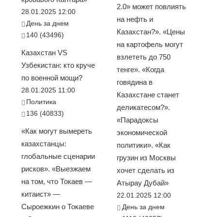
2.0» может повлиять
28.01.2025 12:00
на нефть и
День за днем
Казахстан?». «Цены
140 (43496)
на картофель могут
Казахстан VS
взлететь до 750
Узбекистан: кто круче
тенге». «Когда
по военной мощи?
говядина в
28.01.2025 11:00
Казахстане станет
Политика
деликатесом?».
136 (40833)
«Парадоксы
«Как могут вымереть
экономической
казахстанцы:
политики». «Как
глобальные сценарии
грузин из Москвы
рисков». «Выезжаем
хочет сделать из
на том, что Токаев —
Атырау Дубай»
китаист» —
22.01.2025 12:00
Сыроежкин о Токаеве
День за днем