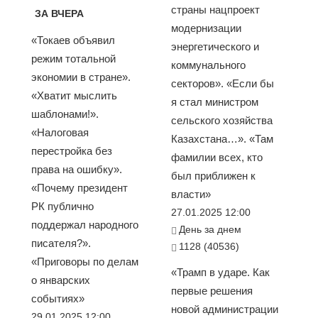
страны нацпроект
ЗА ВЧЕРА
модернизации
«Токаев объявил
энергетического и
режим тотальной
коммунального
экономии в стране».
секторов». «Если бы
«Хватит мыслить
я стал министром
шаблонами!».
сельского хозяйства
«Налоговая
Казахстана…». «Там
перестройка без
фамилии всех, кто
права на ошибку».
был приближен к
«Почему президент
власти»
РК публично
27.01.2025 12:00
поддержал народного
День за днем
писателя?».
1128 (40536)
«Приговоры по делам
«Трамп в ударе. Как
о январских
первые решения
событиях»
новой администрации
29.01.2025 12:00