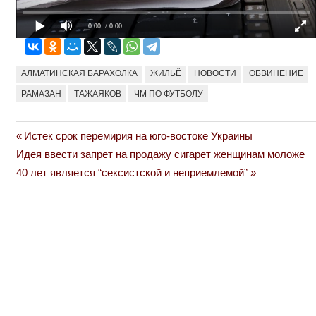
0:00
/ 0:00
АЛМАТИНСКАЯ БАРАХОЛКА
ЖИЛЬЁ
НОВОСТИ
ОБВИНЕНИЕ
РАМАЗАН
ТАЖАЯКОВ
ЧМ ПО ФУТБОЛУ
Previous
Истек срок перемирия на юго-востоке Украины
Навигация
Next
Post:
Идея ввести запрет на продажу сигарет женщинам моложе
по
Post:
40 лет является “сексистской и неприемлемой”
записям