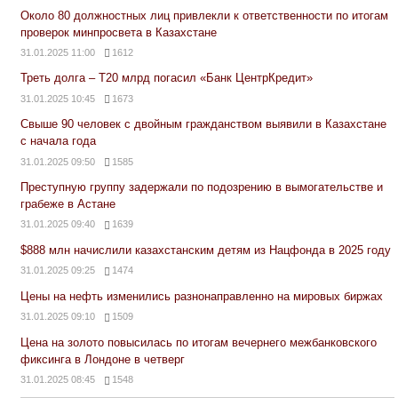
Около 80 должностных лиц привлекли к ответственности по итогам
проверок минпросвета в Казахстане
31.01.2025 11:00
1612
Треть долга – Т20 млрд погасил «Банк ЦентрКредит»
31.01.2025 10:45
1673
Свыше 90 человек с двойным гражданством выявили в Казахстане
с начала года
31.01.2025 09:50
1585
Преступную группу задержали по подозрению в вымогательстве и
грабеже в Астане
31.01.2025 09:40
1639
$888 млн начислили казахстанским детям из Нацфонда в 2025 году
31.01.2025 09:25
1474
Цены на нефть изменились разнонаправленно на мировых биржах
31.01.2025 09:10
1509
Цена на золото повысилась по итогам вечернего межбанковского
фиксинга в Лондоне в четверг
31.01.2025 08:45
1548