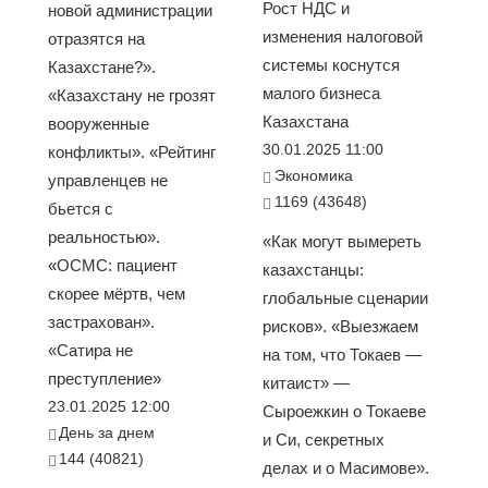
Рост НДС и
новой администрации
изменения налоговой
отразятся на
системы коснутся
Казахстане?».
малого бизнеса
«Казахстану не грозят
Казахстана
вооруженные
30.01.2025 11:00
конфликты». «Рейтинг
Экономика
управленцев не
1169 (43648)
бьется с
реальностью».
«Как могут вымереть
«ОСМС: пациент
казахстанцы:
скорее мёртв, чем
глобальные сценарии
застрахован».
рисков». «Выезжаем
«Сатира не
на том, что Токаев —
преступление»
китаист» —
23.01.2025 12:00
Сыроежкин о Токаеве
День за днем
и Си, секретных
144 (40821)
делах и о Масимове».