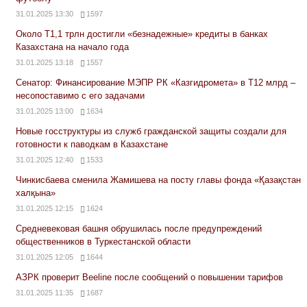
31.01.2025 13:30
1597
Около Т1,1 трлн достигли «безнадежные» кредиты в банках
Казахстана на начало года
31.01.2025 13:18
1557
Сенатор: Финансирование МЭПР РК «Казгидромета» в Т12 млрд –
несопоставимо с его задачами
31.01.2025 13:00
1634
Новые госструктуры из служб гражданской защиты создали для
готовности к паводкам в Казахстане
31.01.2025 12:40
1533
Чинкисбаева сменила Жамишева на посту главы фонда «Қазақстан
халқына»
31.01.2025 12:15
1624
Средневековая башня обрушилась после предупреждений
общественников в Туркестанской области
31.01.2025 12:05
1644
АЗРК проверит Beeline после сообщений о повышении тарифов
31.01.2025 11:35
1687