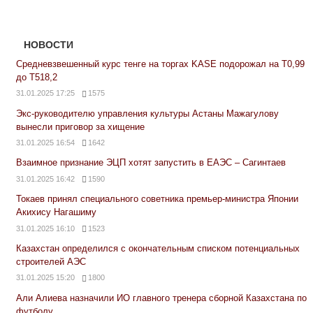
НОВОСТИ
Средневзвешенный курс тенге на торгах KASE подорожал на Т0,99
до Т518,2
31.01.2025 17:25
1575
Экс-руководителю управления культуры Астаны Мажагулову
вынесли приговор за хищение
31.01.2025 16:54
1642
Взаимное признание ЭЦП хотят запустить в ЕАЭС – Сагинтаев
31.01.2025 16:42
1590
Токаев принял специального советника премьер-министра Японии
Акихису Нагашиму
31.01.2025 16:10
1523
Казахстан определился с окончательным списком потенциальных
строителей АЭС
31.01.2025 15:20
1800
Али Алиева назначили ИО главного тренера сборной Казахстана по
футболу