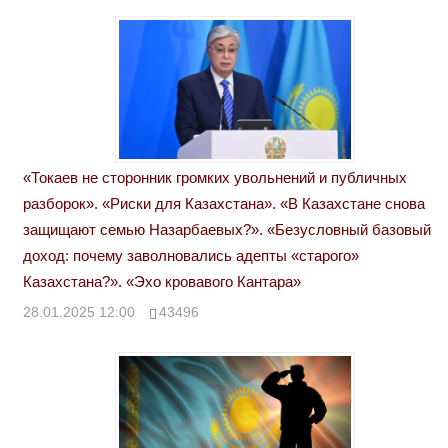
«Токаев не сторонник громких увольнений и публичных
разборок». «Риски для Казахстана». «В Казахстане снова
защищают семью Назарбаевых?». «Безусловный базовый
доход: почему заволновались адепты «старого»
Казахстана?». «Эхо кровавого Кантара»
28.01.2025 12:00
43496