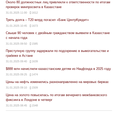
Около 80 должностных лиц привлекли к ответственности по итогам
проверок минпросвета в Казахстане
31.01.2025 11:00
1612
Треть долга – Т20 млрд погасил «Банк ЦентрКредит»
31.01.2025 10:45
1673
Свыше 90 человек с двойным гражданством выявили в Казахстане
с начала года
31.01.2025 09:50
1585
Преступную группу задержали по подозрению в вымогательстве и
грабеже в Астане
31.01.2025 09:40
1639
$888 млн начислили казахстанским детям из Нацфонда в 2025 году
31.01.2025 09:25
1474
Цены на нефть изменились разнонаправленно на мировых биржах
31.01.2025 09:10
1509
Цена на золото повысилась по итогам вечернего межбанковского
фиксинга в Лондоне в четверг
31.01.2025 08:45
1548