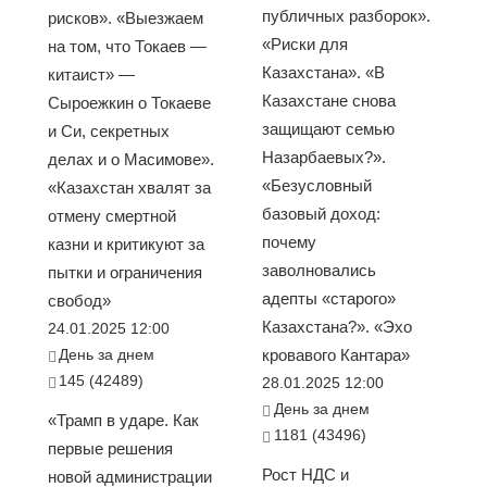
публичных разборок».
рисков». «Выезжаем
«Риски для
на том, что Токаев —
Казахстана». «В
китаист» —
Казахстане снова
Сыроежкин о Токаеве
защищают семью
и Си, секретных
Назарбаевых?».
делах и о Масимове».
«Безусловный
«Казахстан хвалят за
базовый доход:
отмену смертной
почему
казни и критикуют за
заволновались
пытки и ограничения
адепты «старого»
свобод»
Казахстана?». «Эхо
24.01.2025 12:00
День за днем
кровавого Кантара»
145 (42489)
28.01.2025 12:00
День за днем
«Трамп в ударе. Как
1181 (43496)
первые решения
Рост НДС и
новой администрации