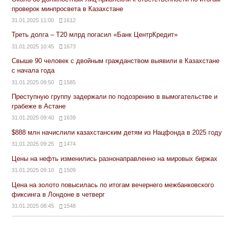
проверок минпросвета в Казахстане
31.01.2025 11:00
1612
Треть долга – Т20 млрд погасил «Банк ЦентрКредит»
31.01.2025 10:45
1673
Свыше 90 человек с двойным гражданством выявили в Казахстане
с начала года
31.01.2025 09:50
1585
Преступную группу задержали по подозрению в вымогательстве и
грабеже в Астане
31.01.2025 09:40
1639
$888 млн начислили казахстанским детям из Нацфонда в 2025 году
31.01.2025 09:25
1474
Цены на нефть изменились разнонаправленно на мировых биржах
31.01.2025 09:10
1509
Цена на золото повысилась по итогам вечернего межбанковского
фиксинга в Лондоне в четверг
31.01.2025 08:45
1548