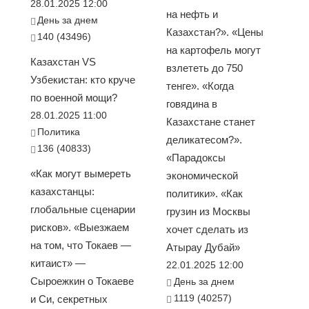
28.01.2025 12:00
на нефть и
День за днем
Казахстан?». «Цены
140 (43496)
на картофель могут
Казахстан VS
взлететь до 750
Узбекистан: кто круче
тенге». «Когда
по военной мощи?
говядина в
28.01.2025 11:00
Казахстане станет
Политика
деликатесом?».
136 (40833)
«Парадоксы
«Как могут вымереть
экономической
казахстанцы:
политики». «Как
глобальные сценарии
грузин из Москвы
рисков». «Выезжаем
хочет сделать из
на том, что Токаев —
Атырау Дубай»
китаист» —
22.01.2025 12:00
Сыроежкин о Токаеве
День за днем
1119 (40257)
и Си, секретных