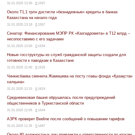
31.01.2025 13:30
1597
Около Т1,1 трлн достигли «безнадежные» кредиты в банках
Казахстана на начало года
31.01.2025 13:18
1557
Сенатор: Финансирование МЭПР РК «Казгидромета» в Т12 млрд –
несопоставимо с его задачами
31.01.2025 13:00
1634
Новые госструктуры из служб гражданской защиты создали для
готовности к паводкам в Казахстане
31.01.2025 12:40
1533
Чинкисбаева сменила Жамишева на посту главы фонда «Қазақстан
халқына»
31.01.2025 12:15
1624
Средневековая башня обрушилась после предупреждений
общественников в Туркестанской области
31.01.2025 12:05
1644
АЗРК проверит Beeline после сообщений о повышении тарифов
31.01.2025 11:35
1687
Около 80 должностных лиц привлекли к ответственности по итогам