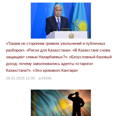
«Токаев не сторонник громких увольнений и публичных
разборок». «Риски для Казахстана». «В Казахстане снова
защищают семью Назарбаевых?». «Безусловный базовый
доход: почему заволновались адепты «старого»
Казахстана?». «Эхо кровавого Кантара»
28.01.2025 12:00
43496