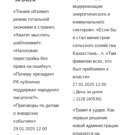
ЗА ВЧЕРА
модернизации
«Токаев объявил
энергетического и
режим тотальной
коммунального
экономии в стране».
секторов». «Если бы
«Хватит мыслить
я стал министром
шаблонами!».
сельского хозяйства
«Налоговая
Казахстана…». «Там
перестройка без
фамилии всех, кто
права на ошибку».
был приближен к
«Почему президент
власти»
РК публично
27.01.2025 12:00
поддержал народного
День за днем
писателя?».
1128 (40536)
«Приговоры по делам
«Трамп в ударе. Как
о январских
первые решения
событиях»
новой администрации
29.01.2025 12:00
отразятся на