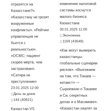
изменения налоговой
отразятся на
системы коснутся
Казахстане?».
малого бизнеса
«Казахстану не грозят
Казахстана
вооруженные
30.01.2025 11:00
конфликты». «Рейтинг
Экономика
управленцев не
1169 (43648)
бьется с
реальностью».
«Как могут вымереть
«ОСМС: пациент
казахстанцы:
скорее мёртв, чем
глобальные сценарии
застрахован».
рисков». «Выезжаем
«Сатира не
на том, что Токаев —
преступление»
китаист» —
23.01.2025 12:00
Сыроежкин о Токаеве
День за днем
и Си, секретных
144 (40821)
делах и о Масимове».
«Казахстан хвалят за
Казахстан VS