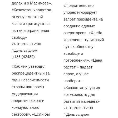
делах и о Масимове».
«Правительство
«Казахстан хвалят за
упорно игнорирует
отмену смертной
запрет президента на
казни и критикуют за
создание единых
пытки и ограничения
операторов». «Хлеба
свобод»
и зрелищ – тупиковый
24.01.2025 12:00
путь к обществу
День за днем
всеобщего
135 (42489)
потребления». «Цена
«Кабмин утвердил
растет – падает
беспрецедентный за
спрос, а у нас
годы независимости
наоборот».
страны нацпроект
«Казахстан упустил
модернизации
возможность для
энергетического и
развития майнинга»
коммунального
21.01.2025 12:00
секторов». «Если бы
День за днем