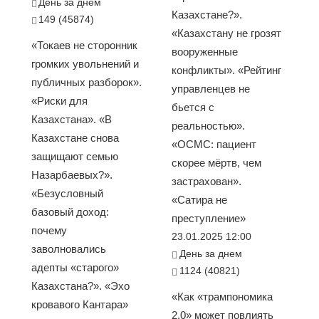
День за днем
Казахстане?».
149 (45874)
«Казахстану не грозят
«Токаев не сторонник
вооруженные
громких увольнений и
конфликты». «Рейтинг
публичных разборок».
управленцев не
«Риски для
бьется с
Казахстана». «В
реальностью».
Казахстане снова
«ОСМС: пациент
защищают семью
скорее мёртв, чем
Назарбаевых?».
застрахован».
«Безусловный
«Сатира не
базовый доход:
преступление»
почему
23.01.2025 12:00
заволновались
День за днем
адепты «старого»
1124 (40821)
Казахстана?». «Эхо
«Как «трампономика
кровавого Кантара»
2.0» может повлиять