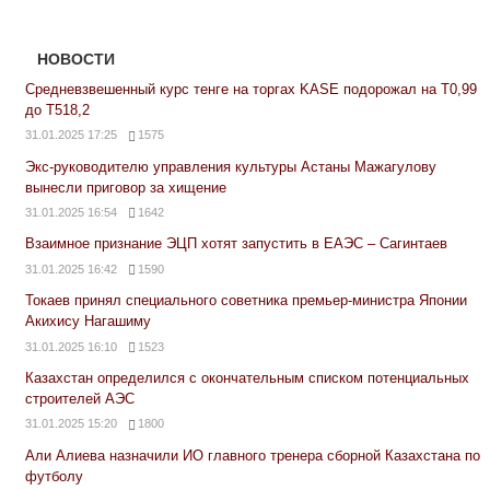
НОВОСТИ
Средневзвешенный курс тенге на торгах KASE подорожал на Т0,99
до Т518,2
31.01.2025 17:25
1575
Экс-руководителю управления культуры Астаны Мажагулову
вынесли приговор за хищение
31.01.2025 16:54
1642
Взаимное признание ЭЦП хотят запустить в ЕАЭС – Сагинтаев
31.01.2025 16:42
1590
Токаев принял специального советника премьер-министра Японии
Акихису Нагашиму
31.01.2025 16:10
1523
Казахстан определился с окончательным списком потенциальных
строителей АЭС
31.01.2025 15:20
1800
Али Алиева назначили ИО главного тренера сборной Казахстана по
футболу