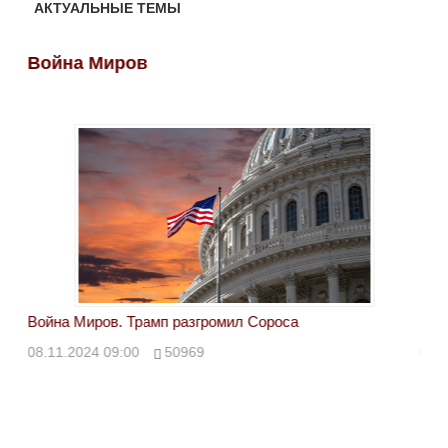
АКТУАЛЬНЫЕ ТЕМЫ
Война Миров
Во
Война Миров. Трамп разгромил Сороса
Вой
08.11.2024 09:00
50969
08.