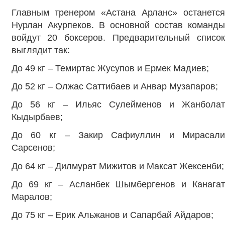
Главным тренером «Астана Арланс» останется
Нурлан Акурпеков. В основной состав команды
войдут 20 боксеров. Предварительный список
выглядит так:
До 49 кг – Темиртас Жусупов и Ермек Мадиев;
До 52 кг – Олжас Саттибаев и Анвар Музапаров;
До 56 кг – Ильяс Сулейменов и Жанболат
Кыдырбаев;
До 60 кг – Закир Сафиуллин и Мирасали
Сарсенов;
До 64 кг – Дилмурат Мижитов и Максат Жексенби;
До 69 кг – Асланбек Шымбергенов и Канагат
Маралов;
До 75 кг – Ерик Альжанов и Сапарбай Айдаров;