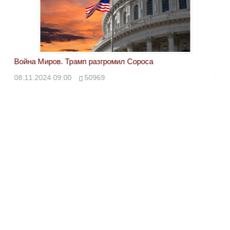
Война Миров. Трамп разгромил Сороса
Вой
08.11.2024 09:00
50969
08.