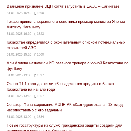
Взаимное признание ЭЦП хотят запустить в ЕАЭС – Сагинтаев
31.01.2025 16:42
1590
Токаев принял специального советника премьер-министра Японии
Акихису Нагашиму
31.01.2025 16:10
1523
Казахстан определился с окончательным списком потенциальных
строителей АЭС
31.01.2025 15:20
1800
Али Алиева назначили ИО главного тренера сборной Казахстана по
футболу
31.01.2025 13:30
1597
Около Т1,1 трлн достигли «безнадежные» кредиты в банках
Казахстана на начало года
31.01.2025 13:18
1557
Сенатор: Финансирование МЭПР РК «Казгидромета» в Т12 млрд –
несопоставимо с его задачами
31.01.2025 13:00
1634
Новые госструктуры из служб гражданской защиты создали для
готовности к паводкам в Казахстане