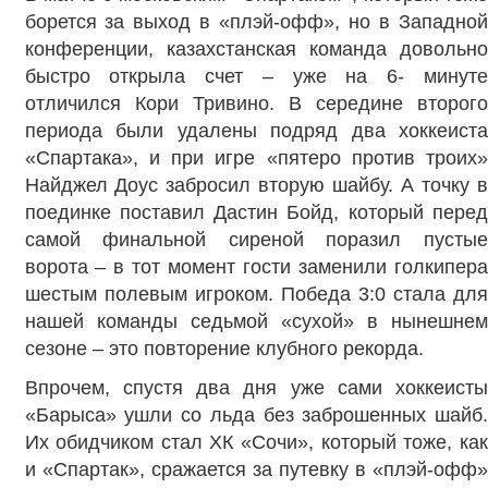
борется за выход в «плэй-офф», но в Западной
конференции, казахстанская команда довольно
быстро открыла счет – уже на 6- минуте
отличился Кори Тривино. В середине второго
периода были удалены подряд два хоккеиста
«Спартака», и при игре «пятеро против троих»
Найджел Доус забросил вторую шайбу. А точку в
поединке поставил Дастин Бойд, который перед
самой финальной сиреной поразил пустые
ворота – в тот момент гости заменили голкипера
шестым полевым игроком. Победа 3:0 стала для
нашей команды седьмой «сухой» в нынешнем
сезоне – это повторение клубного рекорда.
Впрочем, спустя два дня уже сами хоккеисты
«Барыса» ушли со льда без заброшенных шайб.
Их обидчиком стал ХК «Сочи», который тоже, как
и «Спартак», сражается за путевку в «плэй-офф»