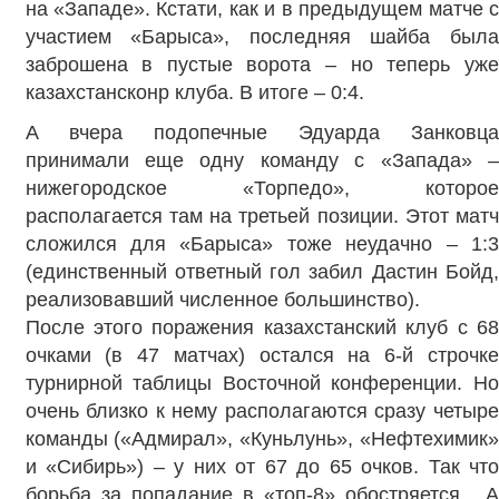
на «Западе». Кстати, как и в предыдущем матче с
участием «Барыса», последняя шайба была
заброшена в пустые ворота – но теперь уже
казахстансконр клуба. В итоге – 0:4.
А вчера подопечные Эдуарда Занковца
принимали еще одну команду с «Запада» –
нижегородское «Торпедо», которое
располагается там на третьей позиции. Этот матч
сложился для «Барыса» тоже неудачно – 1:3
(единственный ответный гол забил Дастин Бойд,
реализовавший численное большинство).
После этого поражения казахстанский клуб с 68
очками (в 47 матчах) остался на 6-й строчке
турнирной таблицы Восточной конференции. Но
очень близко к нему располагаются сразу четыре
команды («Адмирал», «Куньлунь», «Нефтехимик»
и «Сибирь») – у них от 67 до 65 очков. Так что
борьба за попадание в «топ-8» обостряется. А