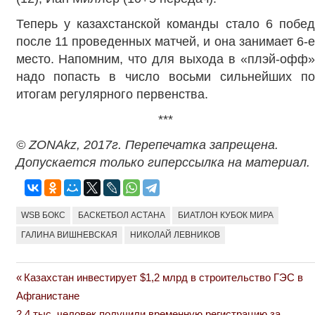
Теперь у казахстанской команды стало 6 побед
после 11 проведенных матчей, и она занимает 6-е
место. Напомним, что для выхода в «плэй-офф»
надо попасть в число восьми сильнейших по
итогам регулярного первенства.
***
© ZONAkz, 2017
г. Перепечатка запрещена.
Допускается только гиперссылка на материал.
WSB БОКС
БАСКЕТБОЛ АСТАНА
БИАТЛОН КУБОК МИРА
ГАЛИНА ВИШНЕВСКАЯ
НИКОЛАЙ ЛЕВНИКОВ
Previous
Казахстан инвестирует $1,2 млрд в строительство ГЭС в
Навигация
Post:
Афганистане
по
Next
2,4 тыс. человек получили временную регистрацию за