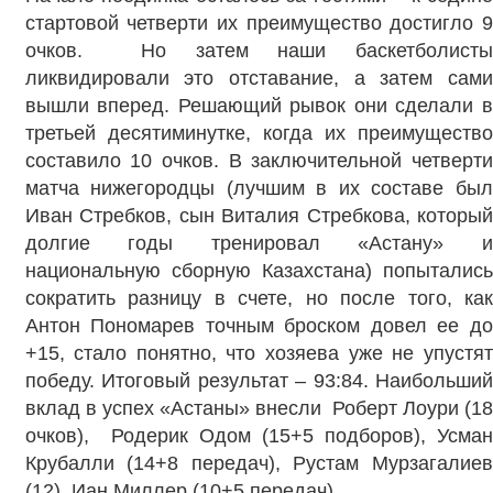
стартовой четверти их преимущество достигло 9
очков. Но затем наши баскетболисты
ликвидировали это отставание, а затем сами
вышли вперед. Решающий рывок они сделали в
третьей десятиминутке, когда их преимущество
составило 10 очков. В заключительной четверти
матча нижегородцы (лучшим в их составе был
Иван Стребков, сын Виталия Стребкова, который
долгие годы тренировал «Астану» и
национальную сборную Казахстана) попытались
сократить разницу в счете, но после того, как
Антон Пономарев точным броском довел ее до
+15, стало понятно, что хозяева уже не упустят
победу. Итоговый результат – 93:84. Наибольший
вклад в успех «Астаны» внесли Роберт Лоури (18
очков), Родерик Одом (15+5 подборов), Усман
Крубалли (14+8 передач), Рустам Мурзагалиев
(12), Иан Миллер (10+5 передач).