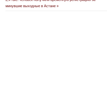
Post:
минувшие выходные в Астане
записям