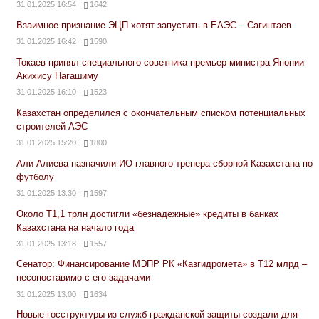
31.01.2025 16:54
1642
Взаимное признание ЭЦП хотят запустить в ЕАЭС – Сагинтаев
31.01.2025 16:42
1590
Токаев принял специального советника премьер-министра Японии
Акихису Нагашиму
31.01.2025 16:10
1523
Казахстан определился с окончательным списком потенциальных
строителей АЭС
31.01.2025 15:20
1800
Али Алиева назначили ИО главного тренера сборной Казахстана по
футболу
31.01.2025 13:30
1597
Около Т1,1 трлн достигли «безнадежные» кредиты в банках
Казахстана на начало года
31.01.2025 13:18
1557
Сенатор: Финансирование МЭПР РК «Казгидромета» в Т12 млрд –
несопоставимо с его задачами
31.01.2025 13:00
1634
Новые госструктуры из служб гражданской защиты создали для