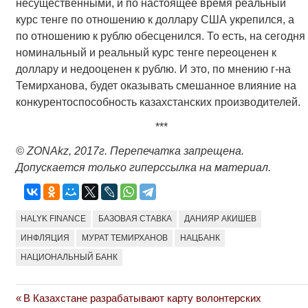
несущественными, и по настоящее время реальный
курс тенге по отношению к доллару США укрепился, а
по отношению к рублю обесценился. То есть, на сегодня
номинальный и реальный курс тенге переоценен к
доллару и недооценен к рублю. И это, по мнению г-на
Темирханова, будет оказывать смешанное влияние на
конкурентоспособность казахстанских производителей.
***
© ZONAkz, 2017
г. Перепечатка запрещена.
Допускается только гиперссылка на материал.
HALYK FINANCE
БАЗОВАЯ СТАВКА
ДАНИЯР АКИШЕВ
ИНФЛЯЦИЯ
МУРАТ ТЕМИРХАНОВ
НАЦБАНК
НАЦИОНАЛЬНЫЙ БАНК
Previous
В Казахстане разрабатывают карту волонтерских
Навигация