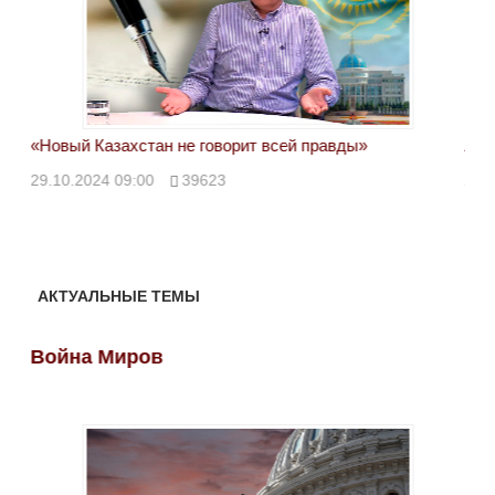
«Новый Казахстан не говорит всей правды»
Лон
ми
29.10.2024 09:00
39623
28.
АКТУАЛЬНЫЕ ТЕМЫ
Война Миров
Во