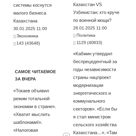
Казахстан VS
системы коснутся
Узбекистан: кто круче
малого бизнеса
по военной мощи?
Казахстана
28.01.2025 11:00
30.01.2025 11:00
Политика
Экономика
1129 (40833)
143 (43648)
«Кабмин утвердил
беспрецедентный за
годы независимости
САМОЕ ЧИТАЕМОЕ
страны нацпроект
ЗА ВЧЕРА
модернизации
«Токаев объявил
энергетического и
режим тотальной
коммунального
экономии в стране».
секторов». «Если бы
«Хватит мыслить
я стал министром
шаблонами!».
сельского хозяйства
«Налоговая
Казахстана…». «Там