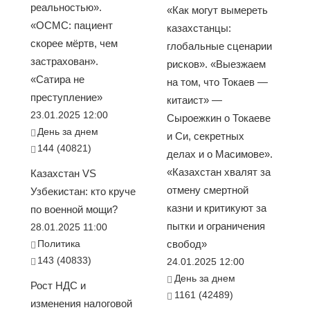
реальностью».
«Как могут вымереть
«ОСМС: пациент
казахстанцы:
скорее мёртв, чем
глобальные сценарии
застрахован».
рисков». «Выезжаем
«Сатира не
на том, что Токаев —
преступление»
китаист» —
23.01.2025 12:00
Сыроежкин о Токаеве
День за днем
и Си, секретных
144 (40821)
делах и о Масимове».
«Казахстан хвалят за
Казахстан VS
отмену смертной
Узбекистан: кто круче
казни и критикуют за
по военной мощи?
пытки и ограничения
28.01.2025 11:00
Политика
свобод»
143 (40833)
24.01.2025 12:00
День за днем
Рост НДС и
1161 (42489)
изменения налоговой