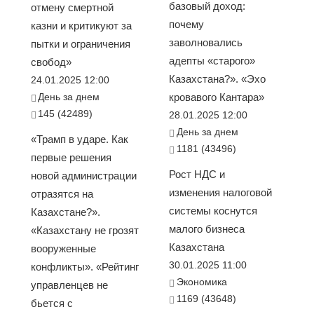
базовый доход:
отмену смертной
почему
казни и критикуют за
заволновались
пытки и ограничения
адепты «старого»
свобод»
Казахстана?». «Эхо
24.01.2025 12:00
День за днем
кровавого Кантара»
145 (42489)
28.01.2025 12:00
День за днем
«Трамп в ударе. Как
1181 (43496)
первые решения
Рост НДС и
новой администрации
изменения налоговой
отразятся на
системы коснутся
Казахстане?».
малого бизнеса
«Казахстану не грозят
Казахстана
вооруженные
30.01.2025 11:00
конфликты». «Рейтинг
Экономика
управленцев не
1169 (43648)
бьется с