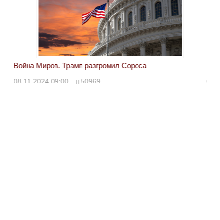
Война Миров. Трамп разгромил Сороса
Вой
08.11.2024 09:00
50969
08.