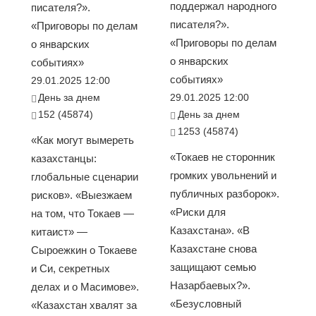
поддержал народного
писателя?».
писателя?».
«Приговоры по делам
«Приговоры по делам
о январских
о январских
событиях»
событиях»
29.01.2025 12:00
День за днем
29.01.2025 12:00
152 (45874)
День за днем
1253 (45874)
«Как могут вымереть
«Токаев не сторонник
казахстанцы:
громких увольнений и
глобальные сценарии
публичных разборок».
рисков». «Выезжаем
«Риски для
на том, что Токаев —
Казахстана». «В
китаист» —
Казахстане снова
Сыроежкин о Токаеве
защищают семью
и Си, секретных
Назарбаевых?».
делах и о Масимове».
«Безусловный
«Казахстан хвалят за