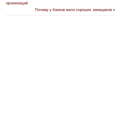
Post:
организаций
по
Next
Почему у банков мало хороших заемщиков
Post:
записям