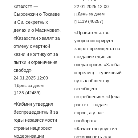
китаист» —
22.01.2025 12:00
Сыроежкин о Токаеве
День за днем
1119 (40257)
и Си, секретных
делах и о Масимове».
«Правительство
«Казахстан хвалят за
упорно игнорирует
отмену смертной
запрет президента на
казни и критикуют за
создание единых
пытки и ограничения
операторов». «Хлеба
свобод»
и зрелищ – тупиковый
24.01.2025 12:00
путь к обществу
День за днем
всеобщего
135 (42489)
потребления». «Цена
«Кабмин утвердил
растет – падает
беспрецедентный за
спрос, а у нас
годы независимости
наоборот».
страны нацпроект
«Казахстан упустил
модернизации
возможность для