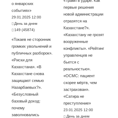
«Трамп в ударе. Как
о январских
первые решения
событиях»
новой администрации
29.01.2025 12:00
отразятся на
День за днем
Казахстане?».
149 (45874)
«Казахстану не грозят
«Токаев не сторонник
вооруженные
громких увольнений и
конфликты». «Рейтинг
публичных разборок».
управленцев не
«Риски для
бьется с
Казахстана». «В
реальностью».
Казахстане снова
«ОСМС: пациент
защищают семью
скорее мёртв, чем
Назарбаевых?».
застрахован».
«Безусловный
«Сатира не
базовый доход:
преступление»
почему
23.01.2025 12:00
заволновались
День за днем