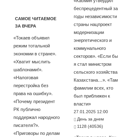
«Кабмин утвердил
беспрецедентный за
годы независимости
САМОЕ ЧИТАЕМОЕ
страны нацпроект
ЗА ВЧЕРА
модернизации
«Токаев объявил
энергетического и
режим тотальной
коммунального
экономии в стране».
секторов». «Если бы
«Хватит мыслить
я стал министром
шаблонами!».
сельского хозяйства
«Налоговая
Казахстана…». «Там
перестройка без
фамилии всех, кто
права на ошибку».
был приближен к
«Почему президент
власти»
РК публично
27.01.2025 12:00
поддержал народного
День за днем
писателя?».
1128 (40536)
«Приговоры по делам