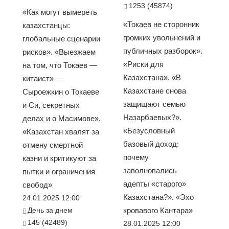
1253 (45874)
«Как могут вымереть
«Токаев не сторонник
казахстанцы:
громких увольнений и
глобальные сценарии
публичных разборок».
рисков». «Выезжаем
«Риски для
на том, что Токаев —
Казахстана». «В
китаист» —
Казахстане снова
Сыроежкин о Токаеве
защищают семью
и Си, секретных
Назарбаевых?».
делах и о Масимове».
«Безусловный
«Казахстан хвалят за
базовый доход:
отмену смертной
почему
казни и критикуют за
заволновались
пытки и ограничения
адепты «старого»
свобод»
Казахстана?». «Эхо
24.01.2025 12:00
День за днем
кровавого Кантара»
145 (42489)
28.01.2025 12:00