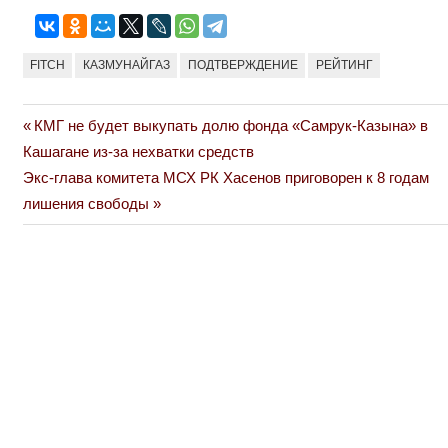
FITCH
КАЗМУНАЙГАЗ
ПОДТВЕРЖДЕНИЕ
РЕЙТИНГ
Previous
КМГ не будет выкупать долю фонда «Самрук-Казына» в
Навигация
Post:
Кашагане из-за нехватки средств
по
Next
Экс-глава комитета МСХ РК Хасенов приговорен к 8 годам
Post:
лишения свободы
записям