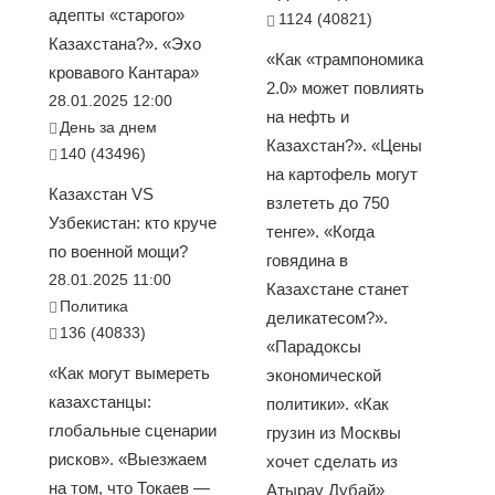
адепты «старого»
1124 (40821)
Казахстана?». «Эхо
«Как «трампономика
кровавого Кантара»
2.0» может повлиять
28.01.2025 12:00
на нефть и
День за днем
Казахстан?». «Цены
140 (43496)
на картофель могут
Казахстан VS
взлететь до 750
Узбекистан: кто круче
тенге». «Когда
по военной мощи?
говядина в
28.01.2025 11:00
Казахстане станет
Политика
деликатесом?».
136 (40833)
«Парадоксы
«Как могут вымереть
экономической
казахстанцы:
политики». «Как
глобальные сценарии
грузин из Москвы
рисков». «Выезжаем
хочет сделать из
на том, что Токаев —
Атырау Дубай»