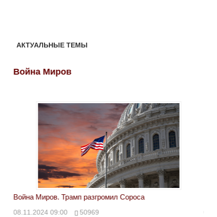
АКТУАЛЬНЫЕ ТЕМЫ
Война Миров
Во
Война Миров. Трамп разгромил Сороса
Вой
08.11.2024 09:00
50969
08.