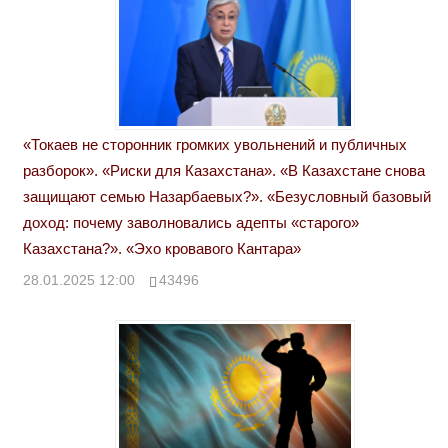
«Токаев не сторонник громких увольнений и публичных
разборок». «Риски для Казахстана». «В Казахстане снова
защищают семью Назарбаевых?». «Безусловный базовый
доход: почему заволновались адепты «старого»
Казахстана?». «Эхо кровавого Кантара»
28.01.2025 12:00
43496