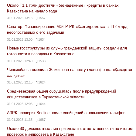
Около Т1,1 трлн достигли «безнадежные» кредиты в банках
Казахстана на начало года
31.01.2025 13:18
1557
Сенатор: Финансирование МЭПР РК «Казгидромета» в Т12 млрд –
несопоставимо с его задачами
31.01.2025 13:00
1634
Новые госструктуры из служб гражданской защиты создали для
готовности к паводкам в Казахстане
31.01.2025 12:40
1533
Чинкисбаева сменила Жамишева на посту главы фонда «Қазақстан
халқына»
31.01.2025 12:15
1624
Средневековая башня обрушилась после предупреждений
общественников в Туркестанской области
31.01.2025 12:05
1644
АЗРК проверит Beeline после сообщений о повышении тарифов
31.01.2025 11:35
1687
Около 80 должностных лиц привлекли к ответственности по итогам
проверок минпросвета в Казахстане