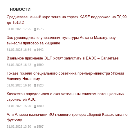
НОВОСТИ
Средневзвешенный курс тенге на торгах KASE подорожал на Т0,99
до Т518,2
31.01.2025 17:25
1575
Экс-руководителю управления культуры Астаны Мажагулову
вынесли приговор за хищение
31.01.2025 16:54
1642
Взаимное признание ЭЦП хотят запустить в ЕАЭС – Сагинтаев
31.01.2025 16:42
1590
Токаев принял специального советника премьер-министра Японии
Акихису Нагашиму
31.01.2025 16:10
1523
Казахстан определился с окончательным списком потенциальных
строителей АЭС
31.01.2025 15:20
1800
Али Алиева назначили ИО главного тренера сборной Казахстана по
футболу
31.01.2025 13:30
1597