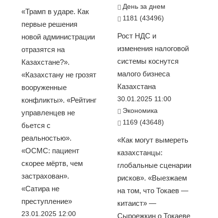
День за днем
«Трамп в ударе. Как
1181 (43496)
первые решения
Рост НДС и
новой администрации
изменения налоговой
отразятся на
системы коснутся
Казахстане?».
малого бизнеса
«Казахстану не грозят
Казахстана
вооруженные
30.01.2025 11:00
конфликты». «Рейтинг
Экономика
управленцев не
1169 (43648)
бьется с
реальностью».
«Как могут вымереть
«ОСМС: пациент
казахстанцы:
скорее мёртв, чем
глобальные сценарии
застрахован».
рисков». «Выезжаем
«Сатира не
на том, что Токаев —
преступление»
китаист» —
23.01.2025 12:00
Сыроежкин о Токаеве