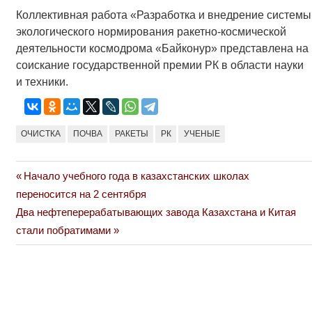
Коллективная работа «Разработка и внедрение системы
экологического нормирования ракетно-космической
деятельности космодрома «Байконур» представлена на
соискание государственной премии РК в области науки
и техники.
ОЧИСТКА
ПОЧВА
РАКЕТЫ
РК
УЧЕНЫЕ
Previous
Начало учебного года в казахстанских школах
Навигация
Post:
переносится на 2 сентября
по
Next
Два нефтеперерабатывающих завода Казахстана и Китая
Post:
стали побратимами
записям