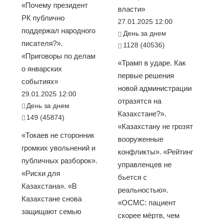
«Почему президент
власти»
РК публично
27.01.2025 12:00
поддержал народного
День за днем
писателя?».
1128 (40536)
«Приговоры по делам
«Трамп в ударе. Как
о январских
первые решения
событиях»
новой администрации
29.01.2025 12:00
отразятся на
День за днем
Казахстане?».
149 (45874)
«Казахстану не грозят
«Токаев не сторонник
вооруженные
громких увольнений и
конфликты». «Рейтинг
публичных разборок».
управленцев не
«Риски для
бьется с
Казахстана». «В
реальностью».
Казахстане снова
«ОСМС: пациент
защищают семью
скорее мёртв, чем