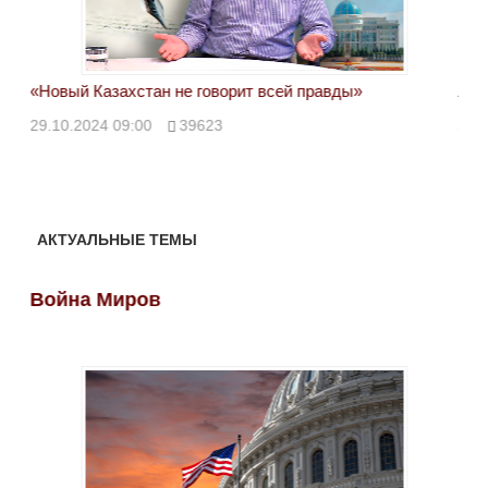
«Новый Казахстан не говорит всей правды»
Лон
ми
29.10.2024 09:00
39623
28.
АКТУАЛЬНЫЕ ТЕМЫ
Война Миров
Во