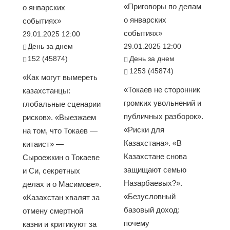
«Приговоры по делам
о январских
о январских
событиях»
событиях»
29.01.2025 12:00
День за днем
29.01.2025 12:00
152 (45874)
День за днем
1253 (45874)
«Как могут вымереть
«Токаев не сторонник
казахстанцы:
громких увольнений и
глобальные сценарии
публичных разборок».
рисков». «Выезжаем
«Риски для
на том, что Токаев —
Казахстана». «В
китаист» —
Казахстане снова
Сыроежкин о Токаеве
защищают семью
и Си, секретных
Назарбаевых?».
делах и о Масимове».
«Безусловный
«Казахстан хвалят за
базовый доход:
отмену смертной
почему
казни и критикуют за