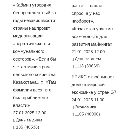
«Кабмин утвердил
растет – падает
беспрецедентный за
спрос, а у нас
годы независимости
наоборот».
страны нацпроект
«Казахстан упустил
модернизации
возможность для
энергетического и
развития майнинга»
коммунального
21.01.2025 12:00
секторов». «Если бы
День за днем
1118 (39669)
я стал министром
сельского хозяйства
БРИКС отвоёвывает
Казахстана…». «Там
долю в мировой
фамилии всех, кто
экономике у стран G7
был приближен к
24.01.2025 11:00
власти»
Экономика
27.01.2025 12:00
1105 (40906)
День за днем
135 (40536)