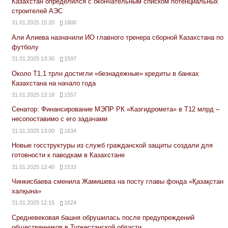
Казахстан определился с окончательным списком потенциальных
строителей АЭС
31.01.2025 15:20
1800
Али Алиева назначили ИО главного тренера сборной Казахстана по
футболу
31.01.2025 13:30
1597
Около Т1,1 трлн достигли «безнадежные» кредиты в банках
Казахстана на начало года
31.01.2025 13:18
1557
Сенатор: Финансирование МЭПР РК «Казгидромета» в Т12 млрд –
несопоставимо с его задачами
31.01.2025 13:00
1634
Новые госструктуры из служб гражданской защиты создали для
готовности к паводкам в Казахстане
31.01.2025 12:40
1533
Чинкисбаева сменила Жамишева на посту главы фонда «Қазақстан
халқына»
31.01.2025 12:15
1624
Средневековая башня обрушилась после предупреждений
общественников в Туркестанской области