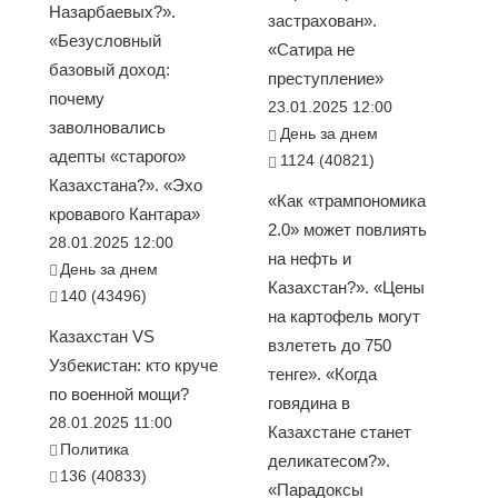
Назарбаевых?».
застрахован».
«Безусловный
«Сатира не
базовый доход:
преступление»
почему
23.01.2025 12:00
заволновались
День за днем
адепты «старого»
1124 (40821)
Казахстана?». «Эхо
«Как «трампономика
кровавого Кантара»
2.0» может повлиять
28.01.2025 12:00
на нефть и
День за днем
Казахстан?». «Цены
140 (43496)
на картофель могут
Казахстан VS
взлететь до 750
Узбекистан: кто круче
тенге». «Когда
по военной мощи?
говядина в
28.01.2025 11:00
Казахстане станет
Политика
деликатесом?».
136 (40833)
«Парадоксы