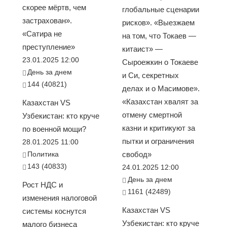
скорее мёртв, чем
глобальные сценарии
застрахован».
рисков». «Выезжаем
«Сатира не
на том, что Токаев —
преступление»
китаист» —
23.01.2025 12:00
Сыроежкин о Токаеве
День за днем
и Си, секретных
144 (40821)
делах и о Масимове».
«Казахстан хвалят за
Казахстан VS
отмену смертной
Узбекистан: кто круче
казни и критикуют за
по военной мощи?
пытки и ограничения
28.01.2025 11:00
Политика
свобод»
143 (40833)
24.01.2025 12:00
День за днем
Рост НДС и
1161 (42489)
изменения налоговой
Казахстан VS
системы коснутся
Узбекистан: кто круче
малого бизнеса