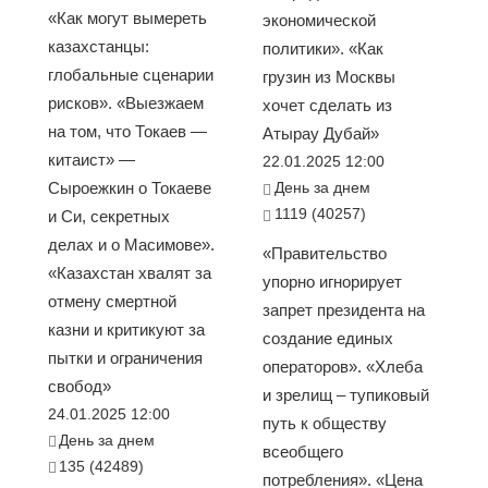
«Как могут вымереть
экономической
казахстанцы:
политики». «Как
глобальные сценарии
грузин из Москвы
рисков». «Выезжаем
хочет сделать из
на том, что Токаев —
Атырау Дубай»
китаист» —
22.01.2025 12:00
Сыроежкин о Токаеве
День за днем
1119 (40257)
и Си, секретных
делах и о Масимове».
«Правительство
«Казахстан хвалят за
упорно игнорирует
отмену смертной
запрет президента на
казни и критикуют за
создание единых
пытки и ограничения
операторов». «Хлеба
свобод»
и зрелищ – тупиковый
24.01.2025 12:00
путь к обществу
День за днем
всеобщего
135 (42489)
потребления». «Цена