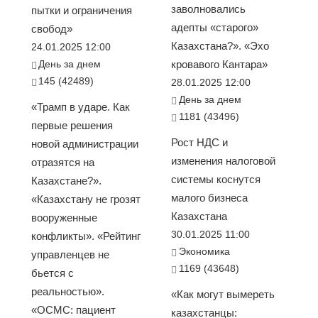
заволновались
пытки и ограничения
адепты «старого»
свобод»
Казахстана?». «Эхо
24.01.2025 12:00
День за днем
кровавого Кантара»
145 (42489)
28.01.2025 12:00
День за днем
«Трамп в ударе. Как
1181 (43496)
первые решения
Рост НДС и
новой администрации
изменения налоговой
отразятся на
системы коснутся
Казахстане?».
малого бизнеса
«Казахстану не грозят
Казахстана
вооруженные
30.01.2025 11:00
конфликты». «Рейтинг
Экономика
управленцев не
1169 (43648)
бьется с
реальностью».
«Как могут вымереть
«ОСМС: пациент
казахстанцы: