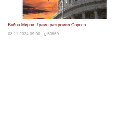
Война Миров. Трамп разгромил Сороса
Вой
08.11.2024 09:00
50969
08.