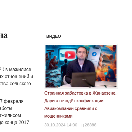
на
ВИДЕО
РК в мажилисе
ых отношений и
тва сельского
астовка в Жанаозене.
«Новый Казахстан не говорит всей
Лондон
т конфискации.
правды»
17 февраля
28.10.
работы
 сравнили с
29.10.2024 09:00
39623
мажилисом
до конца 2017
00
28888