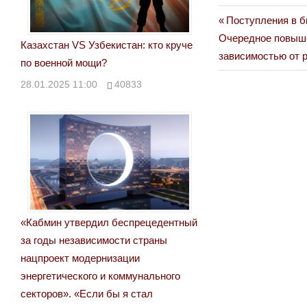
Previous
Поступления в б
Навигация
Next
Post:
Очередное повыше
Казахстан VS Узбекистан: кто круче
по
Post:
зависимостью от 
по военной мощи?
записям
28.01.2025 11:00
40833
«Кабмин утвердил беспрецедентный
за годы независимости страны
нацпроект модернизации
энергетического и коммунального
секторов». «Если бы я стал