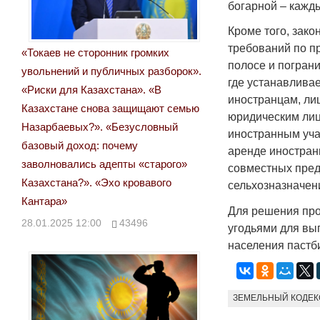
богарной – кажды
Кроме того, зак
требований по п
«Токаев не сторонник громких
полосе и погран
увольнений и публичных разборок».
где устанавлива
«Риски для Казахстана». «В
иностранцам, ли
Казахстане снова защищают семью
юридическим лиц
Назарбаевых?». «Безусловный
иностранным уча
базовый доход: почему
аренде иностран
заволновались адепты «старого»
совместных пред
Казахстана?». «Эхо кровавого
сельхозназначен
Кантара»
Для решения про
28.01.2025 12:00
43496
угодьями для вы
населения пастб
ЗЕМЕЛЬНЫЙ КОДЕК