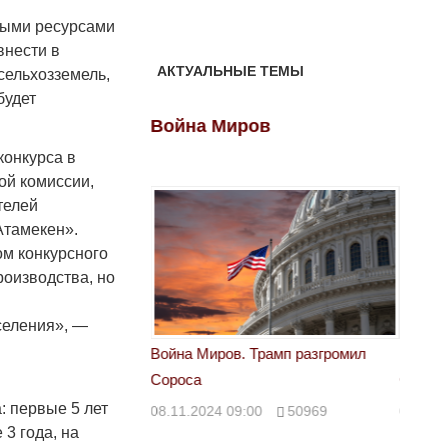
ными ресурсами
внести в
АКТУАЛЬНЫЕ ТЕМЫ
сельхозземель,
будет
ов
Война Миров
Войн
конкурса в
ой комиссии,
телей
Атамекен».
ом конкурсного
роизводства, но
селения», —
 Трамп разгромил
Война Миров. Трамп разгромил
Война 
Сороса
Сорос
: первые 5 лет
00
50969
08.11.2024 09:00
50969
08.11.
3 года, на