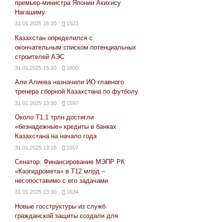
премьер-министра Японии Акихису
Нагашиму
31.01.2025 16:10
1523
Казахстан определился с
окончательным списком потенциальных
строителей АЭС
31.01.2025 15:20
1800
Али Алиева назначили ИО главного
тренера сборной Казахстана по футболу
31.01.2025 13:30
1597
Около Т1,1 трлн достигли
«безнадежные» кредиты в банках
Казахстана на начало года
31.01.2025 13:18
1557
Сенатор: Финансирование МЭПР РК
«Казгидромета» в Т12 млрд –
несопоставимо с его задачами
31.01.2025 13:00
1634
Новые госструктуры из служб
гражданской защиты создали для