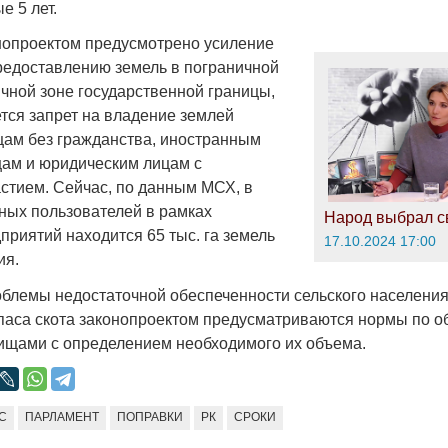
е 5 лет.
онопроектом предусмотрено усиление
редоставлению земель в пограничной
ичной зоне государственной границы,
ется запрет на владение землей
цам без гражданства, иностранным
ам и юридическим лицам с
стием. Сейчас, по данным МСХ, в
ных пользователей в рамках
Народ выбрал с
приятий находится 65 тыс. га земель
17.10.2024 17:00
ия.
блемы недостаточной обеспеченности сельского населени
паса скота законопроектом предусматриваются нормы по 
ищами с определением необходимого их объема.
С
ПАРЛАМЕНТ
ПОПРАВКИ
РК
СРОКИ