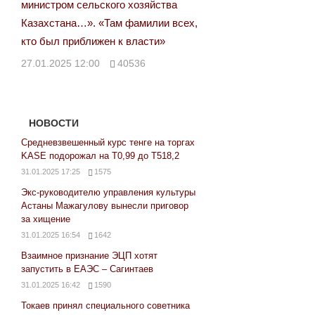
министром сельского хозяйства
Казахстана…». «Там фамилии всех,
кто был приближен к власти»
27.01.2025 12:00
40536
НОВОСТИ
Средневзвешенный курс тенге на торгах
KASE подорожал на Т0,99 до Т518,2
31.01.2025 17:25
1575
Экс-руководителю управления культуры
Астаны Мажагулову вынесли приговор
за хищение
31.01.2025 16:54
1642
Взаимное признание ЭЦП хотят
запустить в ЕАЭС – Сагинтаев
31.01.2025 16:42
1590
Токаев принял специального советника