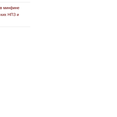
 в минфине
ских НПЗ и