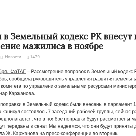
 в Земельный кодекс РК внесут 
ение мажилиса в ноябре
Новости
1479
бря. КазТАГ
– Рассмотрение поправок в Земельный кодекс 
брь, сообщила руководитель управления развития земельн
 комитета по управлению земельными ресурсами министерс
нар Каржанова.
Народ выбрал свет
Странная заб
Дарига не ждё
поправки в Земельный кодекс были внесены в парламент 
17.10.2024 17:00
29972
о каникул состоялось 7 заседаний рабочей группы, сейчас 
Авиакомпании
редполагается, что в ноябре поправки будут рассмотрены 
мошенниками
ут переданы в сенат. Мы надеемся, что они будут приняты 
30.10.2024 14:
ла Ж. Каржанова на пресс-конференции во вторник.