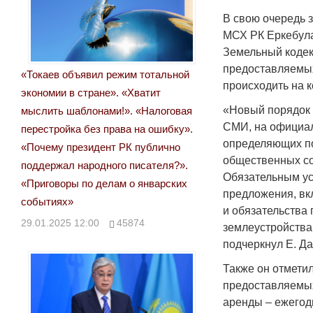
В свою очередь 
МСХ РК Еркебула
Земельный кодек
предоставляемых
«Токаев объявил режим тотальной
происходить на к
экономии в стране». «Хватит
«Новый порядок 
мыслить шаблонами!». «Налоговая
СМИ, на официал
перестройка без права на ошибку».
определяющих по
«Почему президент РК публично
общественных со
поддержал народного писателя?».
Обязательным ус
«Приговоры по делам о январских
предложения, вк
событиях»
и обязательства
29.01.2025 12:00
45874
землеустройства
подчеркнул Е. Д
Также он отмети
предоставляемых
аренды – ежегод