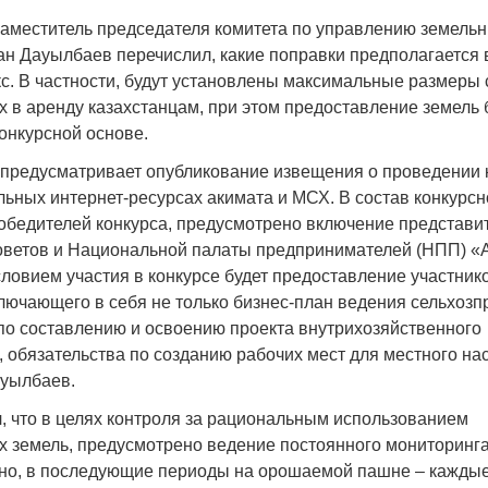
заместитель председателя комитета по управлению земель
н Дауылбаев перечислил, какие поправки предполагается 
с. В частности, будут установлены максимальные размеры 
 в аренду казахстанцам, при этом предоставление земель 
онкурсной основе.
Война Мир
предусматривает опубликование извещения о проведении 
ьных интернет-ресурсах акимата и МСХ. В состав конкурсн
бедителей конкурса, предусмотрено включение представи
ветов и Национальной палаты предпринимателей (НПП) «
ловием участия в конкурсе будет предоставление участник
лючающего в себя не только бизнес-план ведения сельхозп
 по составлению и освоению проекта внутрихозяйственного
, обязательства по созданию рабочих мест для местного на
ауылбаев.
Война Миров.
Сороса
л, что в целях контроля за рациональным использованием
 земель, предусмотрено ведение постоянного мониторинга
08.11.2024 09:
но, в последующие периоды на орошаемой пашне – каждые 