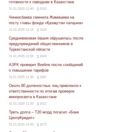
готовности к паводкам в Казахстане
31.01.2025 12:40
1533
Чинкисбаева сменила Жамишева на
посту главы фонда «Қазақстан халқына»
31.01.2025 12:15
1624
Средневековая башня обрушилась после
предупреждений общественников в
Туркестанской области
31.01.2025 12:05
1644
АЗРК проверит Beeline после сообщений
о повышении тарифов
31.01.2025 11:35
1687
Около 80 должностных лиц привлекли к
ответственности по итогам проверок
минпросвета в Казахстане
31.01.2025 11:00
1612
Треть долга – Т20 млрд погасил «Банк
ЦентрКредит»
31.01.2025 10:45
1673