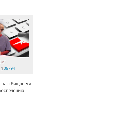
вет
35794
я пастбищными
обеспечению