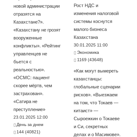
Рост НДС и
новой администрации
изменения налоговой
отразятся на
системы коснутся
Казахстане?».
малого бизнеса
«Казахстану не грозят
Казахстана
вооруженные
30.01.2025 11:00
конфликты». «Рейтинг
Экономика
управленцев не
1169 (43648)
бьется с
реальностью».
«Как могут вымереть
«ОСМС: пациент
казахстанцы:
скорее мёртв, чем
глобальные сценарии
застрахован».
рисков». «Выезжаем
«Сатира не
на том, что Токаев —
преступление»
китаист» —
23.01.2025 12:00
Сыроежкин о Токаеве
День за днем
и Си, секретных
144 (40821)
делах и о Масимове».