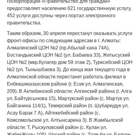
госкорпорации «Правительство для граждан»
предоставляет населению 621 государственную услугу,
452 услуги доступны через портал электронного
правительства.
Таким образом, 30 апреля перестанут оказывать услуги
фронт-офисы по следующим адресам в г. Алматы:
Алмалинский ЦОН №2 (пр.Абылай хана 74А),
Бостандыкский ЦОН №2 (ул. Бабаева 33), Жетысуский
ЦОН №2 (мкр.Кулагер дом 59 этаж 2), Турксибский ЦОН
№2 (ул. Тынышбаева 3). До конца мая текущего года в
Алматинской области перестанет работать филиал в
Енбекшиказахском районе (г. Есик ул. Алматинская,
209). В Актюбинской области: Алгинский района (г. Алга
ул. Байтурсынова 15), Мартукский район (с. Мартук ул.
Байганина 114/1), Темирский район (п. Шубаркудук ул.
Асау Барак 7 А), Айтекебийский район (с.
Комсомольское ул. Алтынсарина 3). В Жамбылской
области: Т. Рыскуловский район (с. Кулан ул.
ЖибекЖолы 105), Шуский район (с. Толе би ул. Балуан