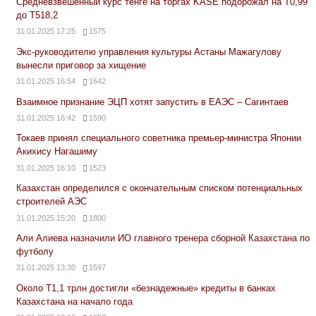
Средневзвешенный курс тенге на торгах KASE подорожал на Т0,99
до Т518,2
31.01.2025 17:25
1575
Экс-руководителю управления культуры Астаны Мажагулову
вынесли приговор за хищение
31.01.2025 16:54
1642
Взаимное признание ЭЦП хотят запустить в ЕАЭС – Сагинтаев
31.01.2025 16:42
1590
Токаев принял специального советника премьер-министра Японии
Акихису Нагашиму
31.01.2025 16:10
1523
Казахстан определился с окончательным списком потенциальных
строителей АЭС
31.01.2025 15:20
1800
Али Алиева назначили ИО главного тренера сборной Казахстана по
футболу
31.01.2025 13:30
1597
Около Т1,1 трлн достигли «безнадежные» кредиты в банках
Казахстана на начало года