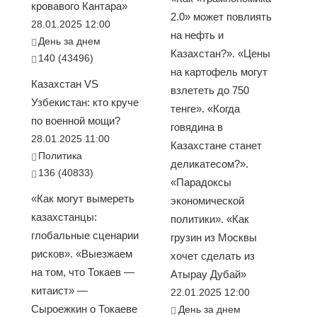
кровавого Кантара»
2.0» может повлиять
28.01.2025 12:00
на нефть и
День за днем
Казахстан?». «Цены
140 (43496)
на картофель могут
Казахстан VS
взлететь до 750
Узбекистан: кто круче
тенге». «Когда
по военной мощи?
говядина в
28.01.2025 11:00
Казахстане станет
Политика
деликатесом?».
136 (40833)
«Парадоксы
«Как могут вымереть
экономической
казахстанцы:
политики». «Как
глобальные сценарии
грузин из Москвы
рисков». «Выезжаем
хочет сделать из
на том, что Токаев —
Атырау Дубай»
китаист» —
22.01.2025 12:00
Сыроежкин о Токаеве
День за днем