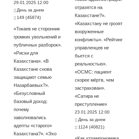
29.01.2025 12:00
отразятся на
День за днем
Казахстане?».
149 (45874)
«Казахстану не грозят
«Токаев не сторонник
вооруженные
громких увольнений и
конфликты». «Рейтинг
публичных разборок».
управленцев не
«Риски для
бьется с
Казахстана». «В
реальностью».
Казахстане снова
«ОСМС: пациент
защищают семью
скорее мёртв, чем
Назарбаевых?».
застрахован».
«Безусловный
«Сатира не
базовый доход:
преступление»
почему
23.01.2025 12:00
заволновались
День за днем
адепты «старого»
1124 (40821)
Казахстана?». «Эхо
«Как «трампономика