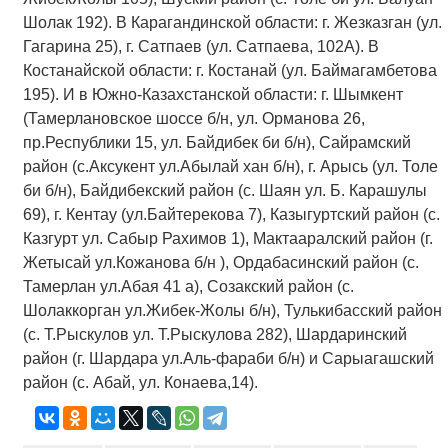
Шолак 192). В Карагандинской области: г. Жезказган (ул.
Гагарина 25), г. Сатпаев (ул. Сатпаева, 102А). В
Костанайской области: г. Костанай (ул. Баймагамбетова
195). И в Южно-Казахстанской области: г. Шымкент
(Тамерлановское шоссе б/н, ул. Орманова 26,
пр.Республики 15, ул. Байдибек би б/н), Сайрамский
район (с.Аксукент ул.Абылай хан б/н), г. Арысь (ул. Толе
би б/н), Байдибекский район (с. Шаян ул. Б. Карашулы
69), г. Кентау (ул.Байтерекова 7), Казыгуртский район (с.
Казгурт ул. Сабыр Рахимов 1), Мактааралский район (г.
Жетысай ул.Кожанова б/н ), Ордабасинский район (с.
Тамерлан ул.Абая 41 а
), Созакский район (с.
Шолаккорган ул.Жибек-Жолы б/н), Тулькибасский район
(с. Т.Рыскулов ул. Т.Рыскулова 282), Шардаринский
район (г. Шардара ул.Аль-фараби б/н) и Сарыагашский
район (с. Абай, ул. Конаева,14).