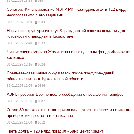
31.01.2025 13:18
1557
Сенатор: Финансирование МЭПР РК «Казгидромета» в Т12 млрд –
несопоставимо с его задачами
31.01.2025 13:00
1634
Новые госструктуры из служб гражданской защиты создали для
готовности к паводкам в Казахстане
31.01.2025 12:40
1533
Чинкисбаева сменила Жамишева на посту главы фонда «Қазақстан
халқына»
31.01.2025 12:15
1624
Средневековая башня обрушилась после предупреждений
общественников в Туркестанской области
31.01.2025 12:05
1644
АЗРК проверит Beeline после сообщений о повышении тарифов
31.01.2025 11:35
1687
Около 80 должностных лиц привлекли к ответственности по итогам
проверок минпросвета в Казахстане
31.01.2025 11:00
1612
Треть долга – Т20 млрд погасил «Банк ЦентрКредит»