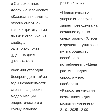
1119 (40257)
и Си, секретных
делах и о Масимове».
«Правительство
«Казахстан хвалят за
упорно игнорирует
отмену смертной
запрет президента на
казни и критикуют за
создание единых
пытки и ограничения
операторов». «Хлеба
свобод»
и зрелищ – тупиковый
24.01.2025 12:00
путь к обществу
День за днем
всеобщего
135 (42489)
потребления». «Цена
«Кабмин утвердил
растет – падает
беспрецедентный за
спрос, а у нас
годы независимости
наоборот».
страны нацпроект
«Казахстан упустил
модернизации
возможность для
энергетического и
развития майнинга»
коммунального
21.01.2025 12:00