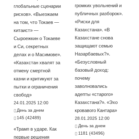
громких увольнений и
глобальные сценарии
публичных разборок».
рисков». «Выезжаем
«Риски для
на том, что Токаев —
Казахстана». «В
китаист» —
Казахстане снова
Сыроежкин о Токаеве
защищают семью
и Си, секретных
Назарбаевых?».
делах и о Масимове».
«Безусловный
«Казахстан хвалят за
базовый доход:
отмену смертной
почему
казни и критикуют за
заволновались
пытки и ограничения
адепты «старого»
свобод»
Казахстана?». «Эхо
24.01.2025 12:00
День за днем
кровавого Кантара»
145 (42489)
28.01.2025 12:00
День за днем
«Трамп в ударе. Как
1181 (43496)
первые решения