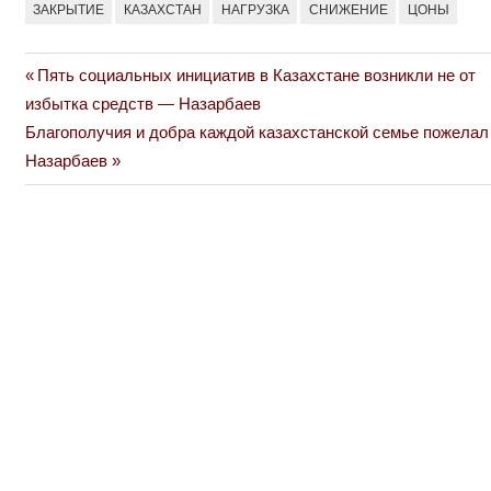
ЗАКРЫТИЕ
КАЗАХСТАН
НАГРУЗКА
СНИЖЕНИЕ
ЦОНЫ
Previous
Пять социальных инициатив в Казахстане возникли не от
Навигация
Post:
избытка средств — Назарбаев
по
Next
Благополучия и добра каждой казахстанской семье пожелал
Post:
Назарбаев
записям