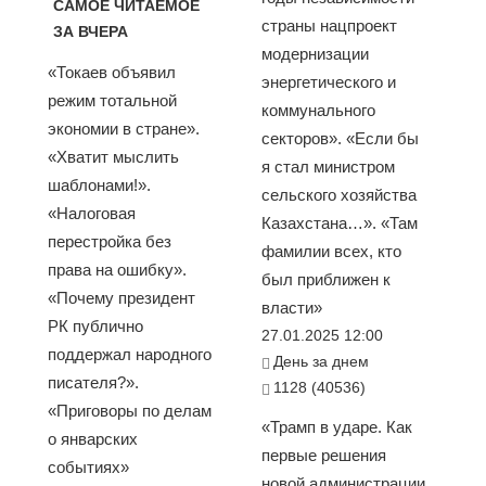
САМОЕ ЧИТАЕМОЕ
страны нацпроект
ЗА ВЧЕРА
модернизации
«Токаев объявил
энергетического и
режим тотальной
коммунального
экономии в стране».
секторов». «Если бы
«Хватит мыслить
я стал министром
шаблонами!».
сельского хозяйства
«Налоговая
Казахстана…». «Там
перестройка без
фамилии всех, кто
права на ошибку».
был приближен к
«Почему президент
власти»
РК публично
27.01.2025 12:00
поддержал народного
День за днем
писателя?».
1128 (40536)
«Приговоры по делам
«Трамп в ударе. Как
о январских
первые решения
событиях»
новой администрации