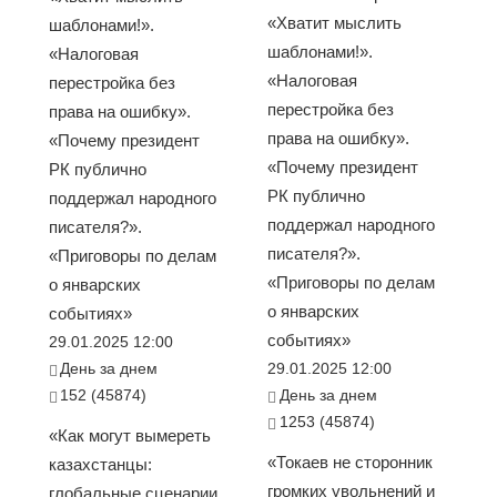
«Хватит мыслить
шаблонами!».
шаблонами!».
«Налоговая
«Налоговая
перестройка без
перестройка без
права на ошибку».
права на ошибку».
«Почему президент
«Почему президент
РК публично
РК публично
поддержал народного
поддержал народного
писателя?».
писателя?».
«Приговоры по делам
«Приговоры по делам
о январских
о январских
событиях»
событиях»
29.01.2025 12:00
День за днем
29.01.2025 12:00
152 (45874)
День за днем
1253 (45874)
«Как могут вымереть
«Токаев не сторонник
казахстанцы:
громких увольнений и
глобальные сценарии