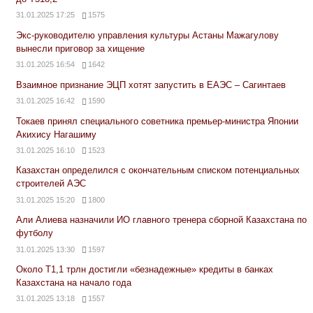
31.01.2025 17:25
1575
Экс-руководителю управления культуры Астаны Мажагулову
вынесли приговор за хищение
31.01.2025 16:54
1642
Взаимное признание ЭЦП хотят запустить в ЕАЭС – Сагинтаев
31.01.2025 16:42
1590
Токаев принял специального советника премьер-министра Японии
Акихису Нагашиму
31.01.2025 16:10
1523
Казахстан определился с окончательным списком потенциальных
строителей АЭС
31.01.2025 15:20
1800
Али Алиева назначили ИО главного тренера сборной Казахстана по
футболу
31.01.2025 13:30
1597
Около Т1,1 трлн достигли «безнадежные» кредиты в банках
Казахстана на начало года
31.01.2025 13:18
1557