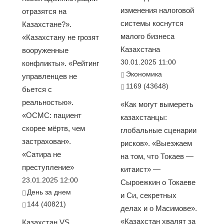
изменения налоговой
отразятся на
системы коснутся
Казахстане?».
малого бизнеса
«Казахстану не грозят
Казахстана
вооруженные
30.01.2025 11:00
конфликты». «Рейтинг
Экономика
управленцев не
1169 (43648)
бьется с
реальностью».
«Как могут вымереть
«ОСМС: пациент
казахстанцы:
скорее мёртв, чем
глобальные сценарии
застрахован».
рисков». «Выезжаем
«Сатира не
на том, что Токаев —
преступление»
китаист» —
23.01.2025 12:00
Сыроежкин о Токаеве
День за днем
и Си, секретных
144 (40821)
делах и о Масимове».
«Казахстан хвалят за
Казахстан VS