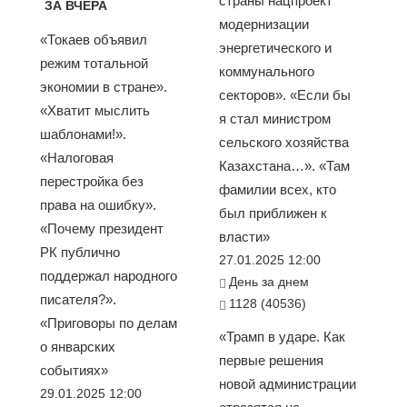
страны нацпроект
ЗА ВЧЕРА
модернизации
«Токаев объявил
энергетического и
режим тотальной
коммунального
экономии в стране».
секторов». «Если бы
«Хватит мыслить
я стал министром
шаблонами!».
сельского хозяйства
«Налоговая
Казахстана…». «Там
перестройка без
фамилии всех, кто
права на ошибку».
был приближен к
«Почему президент
власти»
РК публично
27.01.2025 12:00
поддержал народного
День за днем
писателя?».
1128 (40536)
«Приговоры по делам
«Трамп в ударе. Как
о январских
первые решения
событиях»
новой администрации
29.01.2025 12:00