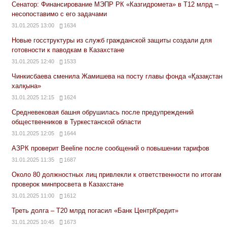
Сенатор: Финансирование МЭПР РК «Казгидромета» в Т12 млрд –
несопоставимо с его задачами
31.01.2025 13:00
1634
Новые госструктуры из служб гражданской защиты создали для
готовности к паводкам в Казахстане
31.01.2025 12:40
1533
Чинкисбаева сменила Жамишева на посту главы фонда «Қазақстан
халқына»
31.01.2025 12:15
1624
Средневековая башня обрушилась после предупреждений
общественников в Туркестанской области
31.01.2025 12:05
1644
АЗРК проверит Beeline после сообщений о повышении тарифов
31.01.2025 11:35
1687
Около 80 должностных лиц привлекли к ответственности по итогам
проверок минпросвета в Казахстане
31.01.2025 11:00
1612
Треть долга – Т20 млрд погасил «Банк ЦентрКредит»
31.01.2025 10:45
1673