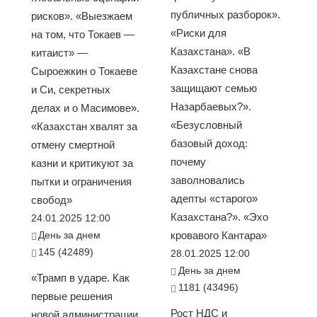
публичных разборок».
рисков». «Выезжаем
«Риски для
на том, что Токаев —
Казахстана». «В
китаист» —
Казахстане снова
Сыроежкин о Токаеве
защищают семью
и Си, секретных
Назарбаевых?».
делах и о Масимове».
«Безусловный
«Казахстан хвалят за
базовый доход:
отмену смертной
почему
казни и критикуют за
заволновались
пытки и ограничения
адепты «старого»
свобод»
Казахстана?». «Эхо
24.01.2025 12:00
День за днем
кровавого Кантара»
145 (42489)
28.01.2025 12:00
День за днем
«Трамп в ударе. Как
1181 (43496)
первые решения
Рост НДС и
новой администрации