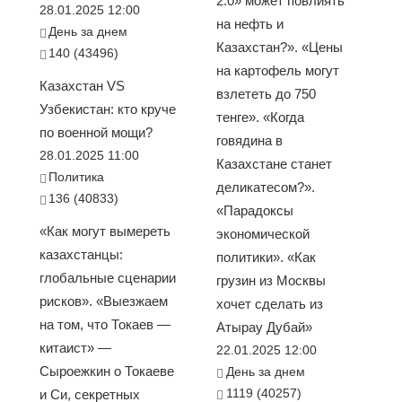
2.0» может повлиять
28.01.2025 12:00
на нефть и
День за днем
Казахстан?». «Цены
140 (43496)
на картофель могут
Казахстан VS
взлететь до 750
Узбекистан: кто круче
тенге». «Когда
по военной мощи?
говядина в
28.01.2025 11:00
Казахстане станет
Политика
деликатесом?».
136 (40833)
«Парадоксы
«Как могут вымереть
экономической
казахстанцы:
политики». «Как
глобальные сценарии
грузин из Москвы
рисков». «Выезжаем
хочет сделать из
на том, что Токаев —
Атырау Дубай»
китаист» —
22.01.2025 12:00
Сыроежкин о Токаеве
День за днем
1119 (40257)
и Си, секретных