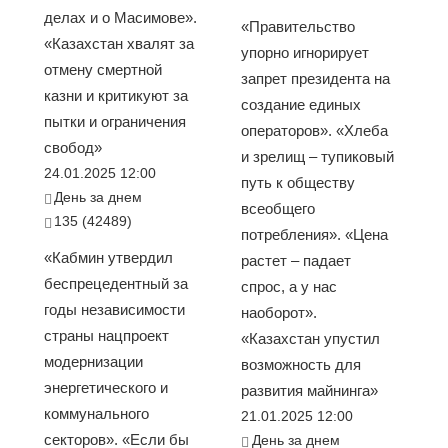
делах и о Масимове».
«Правительство
«Казахстан хвалят за
упорно игнорирует
отмену смертной
запрет президента на
казни и критикуют за
создание единых
пытки и ограничения
операторов». «Хлеба
свобод»
и зрелищ – тупиковый
24.01.2025 12:00
путь к обществу
День за днем
всеобщего
135 (42489)
потребления». «Цена
«Кабмин утвердил
растет – падает
беспрецедентный за
спрос, а у нас
годы независимости
наоборот».
страны нацпроект
«Казахстан упустил
модернизации
возможность для
энергетического и
развития майнинга»
коммунального
21.01.2025 12:00
секторов». «Если бы
День за днем