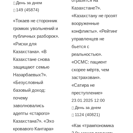
отразятся на
День за днем
Казахстане?».
149 (45874)
«Казахстану не грозят
«Токаев не сторонник
вооруженные
громких увольнений и
конфликты». «Рейтинг
публичных разборок».
управленцев не
«Риски для
бьется с
Казахстана». «В
реальностью».
Казахстане снова
«ОСМС: пациент
защищают семью
скорее мёртв, чем
Назарбаевых?».
застрахован».
«Безусловный
«Сатира не
базовый доход:
преступление»
почему
23.01.2025 12:00
заволновались
День за днем
адепты «старого»
1124 (40821)
Казахстана?». «Эхо
«Как «трампономика
кровавого Кантара»