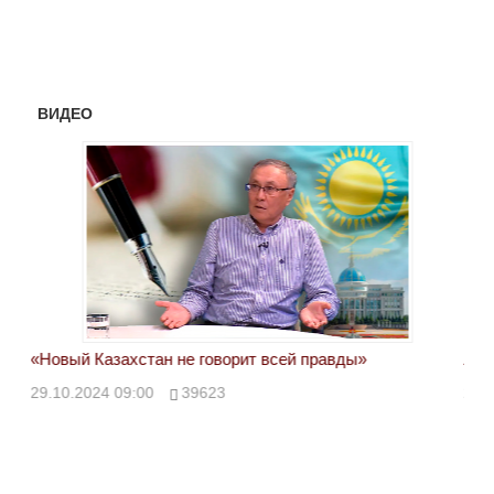
ВИДЕО
«Новый Казахстан не говорит всей правды»
Лон
ми
29.10.2024 09:00
39623
28.