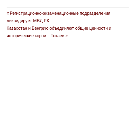
Previous
Регистрационно-экзаменационные подразделения
Навигация
Post:
ликвидирует МВД РК
по
Next
Казахстан и Венгрию объединяют общие ценности и
Post:
исторические корни – Токаев
записям