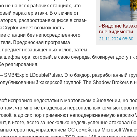
о не на всех рабочих станциях, что
вый характер атаки. В отличие от
торов, распространяющихся в спам-
«Видение Казахс
aCryptor имеет возможность
вне видимости
чие станции без непосредственного
21.11.2024 08:30
ателя. Вредоносная программа
на предмет незащищенных узлов, затем
а шифратора, который, в свою очередь, блокирует доступ 
бе реагирования.
– SMB/Exploit.DoublePulsar. Это бэкдор, разработанный гр
 опубликованный хакерской группой The Shadow Brokers в 
soft исправила недостатки в мартовском обновлении, но по
 о том, что многие владельцы персональных компьютеров н
rosoft, а до сих пор применяют неподдерживаемую версию 
т, в итоге, всего за несколько недель успешно атаковал бо
мпьютеров под управлением ОС семейства Microsoft Windo