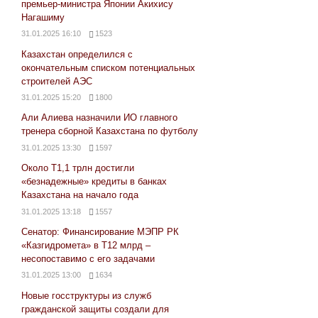
премьер-министра Японии Акихису
записям
Нагашиму
31.01.2025 16:10
1523
Казахстан определился с
окончательным списком потенциальных
строителей АЭС
31.01.2025 15:20
1800
Али Алиева назначили ИО главного
тренера сборной Казахстана по футболу
31.01.2025 13:30
1597
Около Т1,1 трлн достигли
«безнадежные» кредиты в банках
Казахстана на начало года
31.01.2025 13:18
1557
Сенатор: Финансирование МЭПР РК
«Казгидромета» в Т12 млрд –
несопоставимо с его задачами
31.01.2025 13:00
1634
Новые госструктуры из служб
гражданской защиты создали для