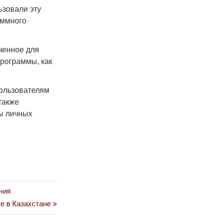
ьзовали эту
аммного
ченное для
рограммы, как
пользователям
также
ы личных
чия
е в Казахстане