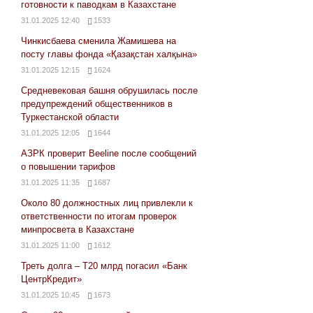
готовности к паводкам в Казахстане
31.01.2025 12:40
1533
Чинкисбаева сменила Жамишева на
посту главы фонда «Қазақстан халқына»
31.01.2025 12:15
1624
Средневековая башня обрушилась после
предупреждений общественников в
Туркестанской области
31.01.2025 12:05
1644
АЗРК проверит Beeline после сообщений
о повышении тарифов
31.01.2025 11:35
1687
Около 80 должностных лиц привлекли к
ответственности по итогам проверок
минпросвета в Казахстане
31.01.2025 11:00
1612
Треть долга – Т20 млрд погасил «Банк
ЦентрКредит»
31.01.2025 10:45
1673