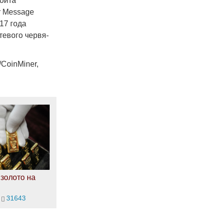
ойта
r Message
17 года
тевого червя-
CoinMiner,
золото на
31643