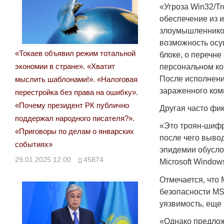
«Угроза Win32/T
обеспечение из 
злоумышленников
возможность осу
«Токаев объявил режим тотальной
блоке, о перечн
экономии в стране». «Хватит
персональном ко
После исполнени
мыслить шаблонами!». «Налоговая
зараженного ком
перестройка без права на ошибку».
«Почему президент РК публично
Другая часто фик
поддержал народного писателя?».
«Это троян-шифр
«Приговоры по делам о январских
после чего выво
событиях»
эпидемии обуслов
29.01.2025 12:00
45874
Microsoft Window
Отмечается, что 
безопасности M
уязвимость, еще 
«Однако предлож