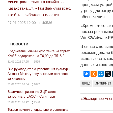
министром сельского хозяйства
процессы устройс
Казахстана…». «Там фамилии всех,
угрозу для загр
кто был приближен к власти»
обеспечения.
27.01.2025 12:00
40536
«Кроме этого, а
показа рекламны
Win32/Adware.PB
НОВОСТИ
В связи с повыш
Средневзвешенный курс тенге на торгах
рекомендовали б
KASE подорожал на Т0,99 до Т518,2
использовать ко
31.01.2025 17:25
1575
данных и конфи
Экс-руководителю управления культуры
Астаны Мажагулову вынесли приговор
за хищение
ВРЕД
ИНТЕРНЕТ
31.01.2025 16:54
1642
Взаимное признание ЭЦП хотят
запустить в ЕАЭС – Сагинтаев
Previous
Экспертное мнен
Навигация
31.01.2025 16:42
1590
Post:
по
Токаев принял специального советника