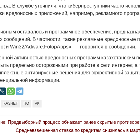
тва. В службе уточнили, что киберпреступники часто испол
узки вредоносных приложений, например, рекламного прогр
ктивным оставалось и программное обеспечение, предназна
х сообщений. В частности, такие рекламные вредоносные п
ot и Win32/Adware.FotopApps», — говорится в сообщении.
енной активностью вредоносных программ казахстанским 
ыть предельно осторожными при работе в сети интернет, а 
мплексные антивирусные решения для эффективной защит
денциальной информации.
КАЗНЕТ
ПО
РК
ие: Предвыборный процесс обнажает ранее скрытые противоре
Next
Средневзвешенная ставка по кредитам снизилась в март
Post: