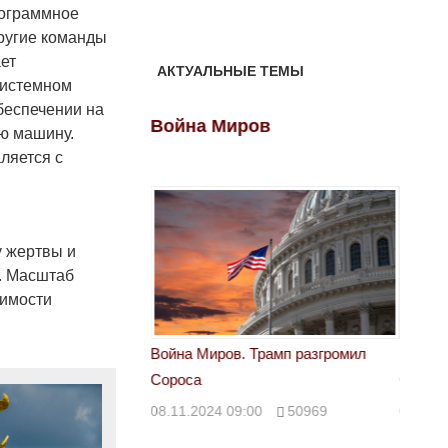
рограммное
ругие команды
ет
АКТУАЛЬНЫЕ ТЕМЫ
системном
беспечении на
ов
Война Миров
Войн
ю машину.
ляется с
у жертвы и
а. Масштаб
вимости
 Трамп разгромил
Война Миров. Трамп разгромил
Война 
Сороса
Сорос
00
50969
08.11.2024 09:00
50969
08.11.