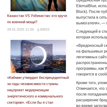
Вредоносная про
EternalBlue, ис
Block). После пу
Казахстан VS Узбекистан: кто круче
выпустила в сет
по военной мощи?
вымогателя», — 
28.01.2025 11:00
40833
Следующей в спи
которая использ
«Вредоносный с
на фальшивых ре
легитимных сайт
распространенн
программы, как W
говорится в соо
«Кабмин утвердил беспрецедентный
Кроме того, упом
за годы независимости страны
Отмечается, что 
нацпроект модернизации
после попадания
энергетического и коммунального
расширение брау
секторов». «Если бы я стал
во время загрузк