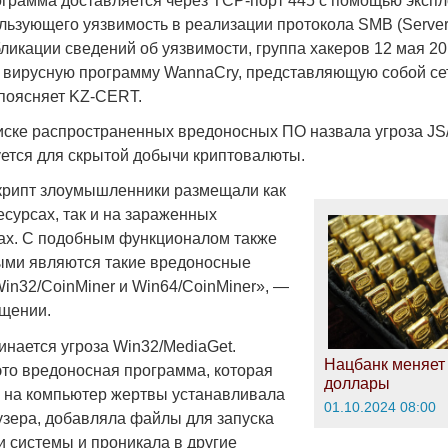
грамма доставляется через TCP-порт 445 с помощью экспл
пользующего уязвимость в реализации протокола SMB (Serve
бликации сведений об уязвимости, группа хакеров 12 мая 20
ь вирусную программу WannaCry, представляющую собой се
поясняет KZ-CERT.
ске распространенных вредоносных ПО назвала угроза JS/
уется для скрытой добычи криптовалюты.
крипт злоумышленники размещали как
сурсах, так и на зараженных
ах. С подобным функционалом также
ыми являются такие вредоносные
in32/CoinMiner и Win64/CoinMiner», —
бщении.
инается угроза Win32/MediaGet.
Нацбанк меняет 
это вредоносная программа, которая
доллары
 на компьютер жертвы устанавливала
01.10.2024 08:00
зера, добавляла файлы для запуска
и системы и проникала в другие