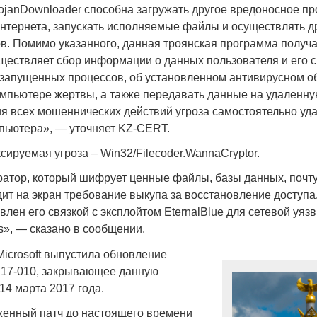
rojanDownloader способна загружать другое вредоносное п
интернета, запускать исполняемые файлы и осуществлять д
. Помимо указанного, данная троянская программа получа
ществляет сбор информации о данных пользователя и его 
е запущенных процессов, об установленном антивирусном о
Война Мир
мпьютере жертвы, а также передавать данные на удаленну
я всех мошеннических действий угроза самостоятельно уда
пьютера», — уточняет KZ-CERT.
сируемая угроза – Win32/Filecoder.WannaCryptor.
атор, который шифрует ценные файлы, базы данных, почт
дит на экран требование выкупа за восстановление доступ
лен его связкой с эксплойтом EternalBlue для сетевой уяз
s», — сказано в сообщении.
Война Миров.
Microsoft выпустила обновление
Сороса
S17-010, закрывающее данную
14 марта 2017 года.
08.11.2024 09:
енный патч до настоящего времени