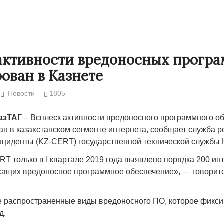
активности вредоносных прогр
ован в Казнете
Новости
1805
КазТАГ
– Всплеск активности вредоносного программного о
ан в казахстанском сегменте интернета, сообщает служба 
циденты (KZ-CERT) государственной технической службы 
Народ выбрал свет
Странная заб
T только в I квартале 2019 года выявлено порядка 200 инт
Дарига не ждё
жащих вредоносное программное обеспечение», — говоритс
17.10.2024 17:00
29972
Авиакомпании
мошенниками
 распространенные виды вредоносного ПО, которое фикси
30.10.2024 14:
д.