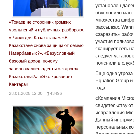
установлен далек
обусловило массо
множества шифра
«Токаев не сторонник громких
рассылках, Wann
увольнений и публичных разборок».
«заразить» рабо
«Риски для Казахстана». «В
участия пользов
Казахстане снова защищают семью
сканирует сеть 
Назарбаевых?». «Безусловный
следует установк
базовый доход: почему
пояснили в служ
заволновались адепты «старого»
Еще одна угроза 
Казахстана?». «Эхо кровавого
Equation Group и
Кантара»
года.
28.01.2025 12:00
43496
«Компания Micro
свидетельствуют
исправления Mic
Данный инструмен
персональных ко