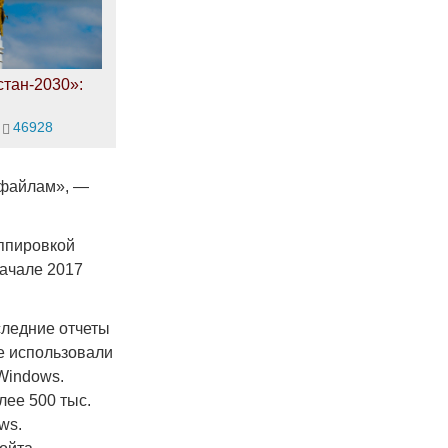
тан-2030»:
46928
к файлам», —
уппировкой
начале 2017
следние отчеты
е использовали
Windows.
лее 500 тыс.
ws.