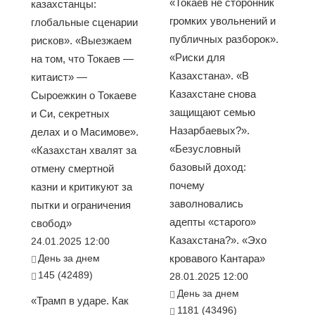
«Токаев не сторонник
казахстанцы:
громких увольнений и
глобальные сценарии
публичных разборок».
рисков». «Выезжаем
«Риски для
на том, что Токаев —
Казахстана». «В
китаист» —
Казахстане снова
Сыроежкин о Токаеве
защищают семью
и Си, секретных
Назарбаевых?».
делах и о Масимове».
«Безусловный
«Казахстан хвалят за
базовый доход:
отмену смертной
почему
казни и критикуют за
заволновались
пытки и ограничения
адепты «старого»
свобод»
Казахстана?». «Эхо
24.01.2025 12:00
День за днем
кровавого Кантара»
145 (42489)
28.01.2025 12:00
День за днем
«Трамп в ударе. Как
1181 (43496)