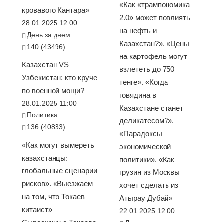
«Как «трампономика
кровавого Кантара»
2.0» может повлиять
28.01.2025 12:00
на нефть и
День за днем
Казахстан?». «Цены
140 (43496)
на картофель могут
Казахстан VS
взлететь до 750
Узбекистан: кто круче
тенге». «Когда
по военной мощи?
говядина в
28.01.2025 11:00
Казахстане станет
Политика
деликатесом?».
136 (40833)
«Парадоксы
«Как могут вымереть
экономической
казахстанцы:
политики». «Как
глобальные сценарии
грузин из Москвы
рисков». «Выезжаем
хочет сделать из
на том, что Токаев —
Атырау Дубай»
китаист» —
22.01.2025 12:00