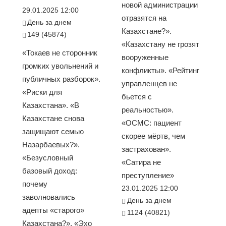
новой администрации
29.01.2025 12:00
отразятся на
День за днем
Казахстане?».
149 (45874)
«Казахстану не грозят
«Токаев не сторонник
вооруженные
громких увольнений и
конфликты». «Рейтинг
публичных разборок».
управленцев не
«Риски для
бьется с
Казахстана». «В
реальностью».
Казахстане снова
«ОСМС: пациент
защищают семью
скорее мёртв, чем
Назарбаевых?».
застрахован».
«Безусловный
«Сатира не
базовый доход:
преступление»
почему
23.01.2025 12:00
заволновались
День за днем
адепты «старого»
1124 (40821)
Казахстана?». «Эхо