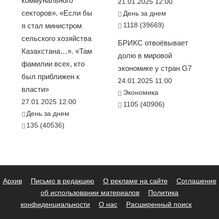
коммунального
21.01.2025 12:00
секторов». «Если бы
День за днем
1118 (39669)
я стал министром
сельского хозяйства
БРИКС отвоёвывает
Казахстана…». «Там
долю в мировой
фамилии всех, кто
экономике у стран G7
был приближен к
24.01.2025 11:00
власти»
Экономика
27.01.2025 12:00
1105 (40906)
День за днем
135 (40536)
Архив
Письмо в редакцию
О рекламе на сайте
Соглашение
об использовании материалов
Политика
конфиденциальности
О нас
Расширенный поиск