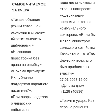
годы независимости
САМОЕ ЧИТАЕМОЕ
страны нацпроект
ЗА ВЧЕРА
модернизации
«Токаев объявил
энергетического и
режим тотальной
коммунального
экономии в стране».
секторов». «Если бы
«Хватит мыслить
я стал министром
шаблонами!».
сельского хозяйства
«Налоговая
Казахстана…». «Там
перестройка без
фамилии всех, кто
права на ошибку».
был приближен к
«Почему президент
власти»
РК публично
27.01.2025 12:00
поддержал народного
День за днем
писателя?».
1128 (40536)
«Приговоры по делам
«Трамп в ударе. Как
о январских
первые решения
событиях»