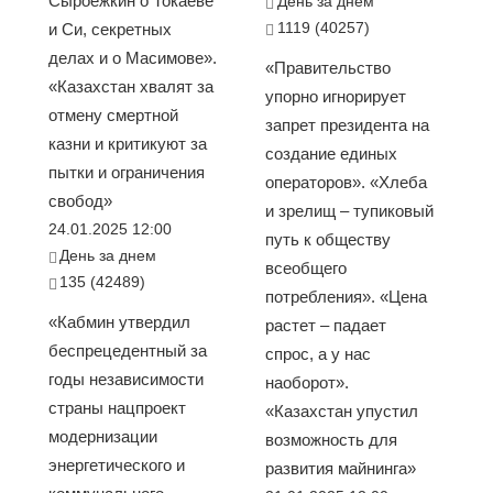
Сыроежкин о Токаеве
День за днем
1119 (40257)
и Си, секретных
делах и о Масимове».
«Правительство
«Казахстан хвалят за
упорно игнорирует
отмену смертной
запрет президента на
казни и критикуют за
создание единых
пытки и ограничения
операторов». «Хлеба
свобод»
и зрелищ – тупиковый
24.01.2025 12:00
путь к обществу
День за днем
всеобщего
135 (42489)
потребления». «Цена
«Кабмин утвердил
растет – падает
беспрецедентный за
спрос, а у нас
годы независимости
наоборот».
страны нацпроект
«Казахстан упустил
модернизации
возможность для
энергетического и
развития майнинга»