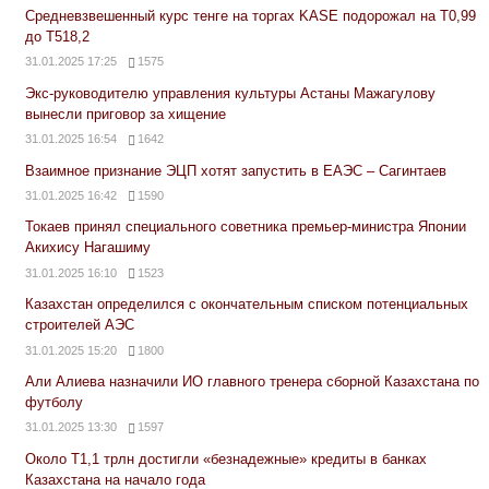
Средневзвешенный курс тенге на торгах KASE подорожал на Т0,99
до Т518,2
31.01.2025 17:25
1575
Экс-руководителю управления культуры Астаны Мажагулову
вынесли приговор за хищение
31.01.2025 16:54
1642
Взаимное признание ЭЦП хотят запустить в ЕАЭС – Сагинтаев
31.01.2025 16:42
1590
Токаев принял специального советника премьер-министра Японии
Акихису Нагашиму
31.01.2025 16:10
1523
Казахстан определился с окончательным списком потенциальных
строителей АЭС
31.01.2025 15:20
1800
Али Алиева назначили ИО главного тренера сборной Казахстана по
футболу
31.01.2025 13:30
1597
Около Т1,1 трлн достигли «безнадежные» кредиты в банках
Казахстана на начало года