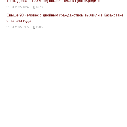
Треть долга – Т20 млрд погасил «Банк ЦентрКредит»
31.01.2025 10:45
1673
Свыше 90 человек с двойным гражданством выявили в Казахстане
с начала года
31.01.2025 09:50
1585