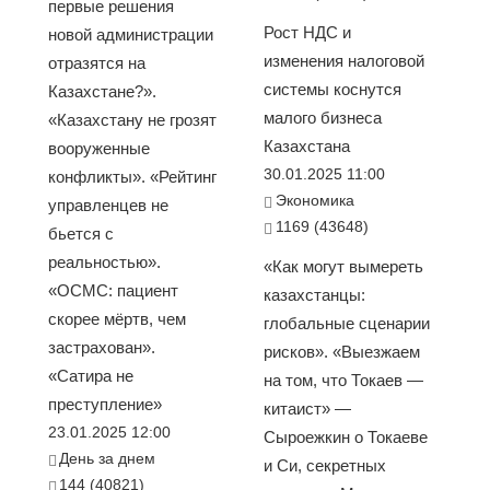
первые решения
Рост НДС и
новой администрации
изменения налоговой
отразятся на
системы коснутся
Казахстане?».
малого бизнеса
«Казахстану не грозят
Казахстана
вооруженные
30.01.2025 11:00
конфликты». «Рейтинг
Экономика
управленцев не
1169 (43648)
бьется с
реальностью».
«Как могут вымереть
«ОСМС: пациент
казахстанцы:
скорее мёртв, чем
глобальные сценарии
застрахован».
рисков». «Выезжаем
«Сатира не
на том, что Токаев —
преступление»
китаист» —
23.01.2025 12:00
Сыроежкин о Токаеве
День за днем
и Си, секретных
144 (40821)