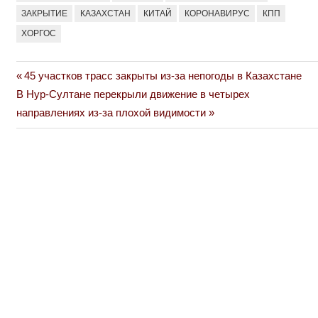
ЗАКРЫТИЕ
КАЗАХСТАН
КИТАЙ
КОРОНАВИРУС
КПП
ХОРГОС
Previous
45 участков трасс закрыты из-за непогоды в Казахстане
Навигация
Next
Post:
В Нур-Султане перекрыли движение в четырех
по
Post:
направлениях из-за плохой видимости
записям