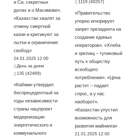
1119 (40257)
и Си, секретных
делах и о Масимове».
«Правительство
«Казахстан хвалят за
упорно игнорирует
отмену смертной
запрет президента на
казни и критикуют за
создание единых
пытки и ограничения
операторов». «Хлеба
свобод»
и зрелищ – тупиковый
24.01.2025 12:00
путь к обществу
День за днем
всеобщего
135 (42489)
потребления». «Цена
«Кабмин утвердил
растет – падает
беспрецедентный за
спрос, а у нас
годы независимости
наоборот».
страны нацпроект
«Казахстан упустил
модернизации
возможность для
энергетического и
развития майнинга»
коммунального
21.01.2025 12:00