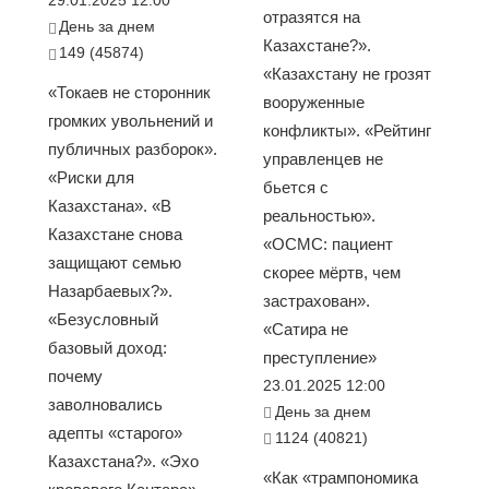
отразятся на
День за днем
Казахстане?».
149 (45874)
«Казахстану не грозят
«Токаев не сторонник
вооруженные
громких увольнений и
конфликты». «Рейтинг
публичных разборок».
управленцев не
«Риски для
бьется с
Казахстана». «В
реальностью».
Казахстане снова
«ОСМС: пациент
защищают семью
скорее мёртв, чем
Назарбаевых?».
застрахован».
«Безусловный
«Сатира не
базовый доход:
преступление»
почему
23.01.2025 12:00
заволновались
День за днем
адепты «старого»
1124 (40821)
Казахстана?». «Эхо
«Как «трампономика