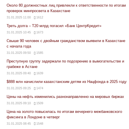
Около 80 должностных лиц привлекли к ответственности по итогам
проверок минпросвета в Казахстане
31.01.2025 11:00
1612
Треть долга – Т20 млрд погасил «Банк ЦентрКредит»
31.01.2025 10:45
1673
Свыше 90 человек с двойным гражданством выявили в Казахстане
с начала года
31.01.2025 09:50
1585
Преступную группу задержали по подозрению в вымогательстве и
грабеже в Астане
31.01.2025 09:40
1639
$888 млн начислили казахстанским детям из Нацфонда в 2025 году
31.01.2025 09:25
1474
Цены на нефть изменились разнонаправленно на мировых биржах
31.01.2025 09:10
1509
Цена на золото повысилась по итогам вечернего межбанковского
фиксинга в Лондоне в четверг
31.01.2025 08:45
1548