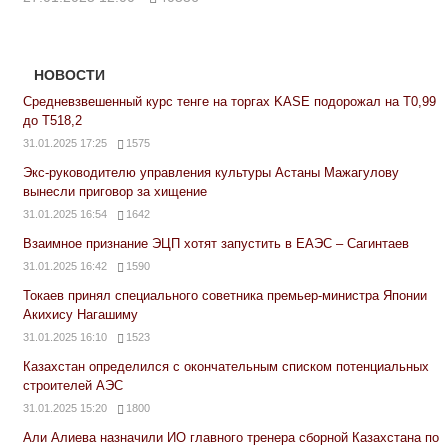
НОВОСТИ
Средневзвешенный курс тенге на торгах KASE подорожал на Т0,99
до Т518,2
31.01.2025 17:25
1575
Экс-руководителю управления культуры Астаны Мажагулову
вынесли приговор за хищение
31.01.2025 16:54
1642
Взаимное признание ЭЦП хотят запустить в ЕАЭС – Сагинтаев
31.01.2025 16:42
1590
Токаев принял специального советника премьер-министра Японии
Акихису Нагашиму
31.01.2025 16:10
1523
Казахстан определился с окончательным списком потенциальных
строителей АЭС
31.01.2025 15:20
1800
Али Алиева назначили ИО главного тренера сборной Казахстана по