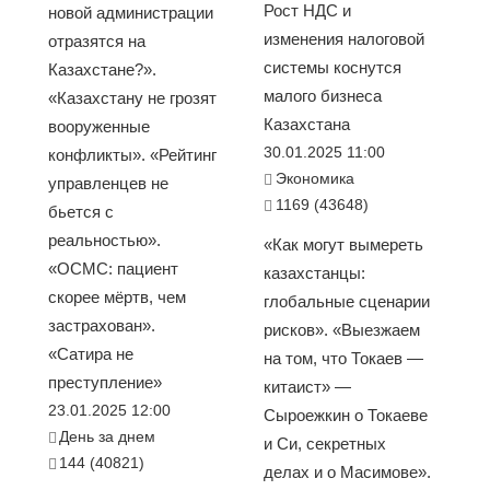
Рост НДС и
новой администрации
изменения налоговой
отразятся на
системы коснутся
Казахстане?».
малого бизнеса
«Казахстану не грозят
Казахстана
вооруженные
30.01.2025 11:00
конфликты». «Рейтинг
Экономика
управленцев не
1169 (43648)
бьется с
реальностью».
«Как могут вымереть
«ОСМС: пациент
казахстанцы:
скорее мёртв, чем
глобальные сценарии
застрахован».
рисков». «Выезжаем
«Сатира не
на том, что Токаев —
преступление»
китаист» —
23.01.2025 12:00
Сыроежкин о Токаеве
День за днем
и Си, секретных
144 (40821)
делах и о Масимове».