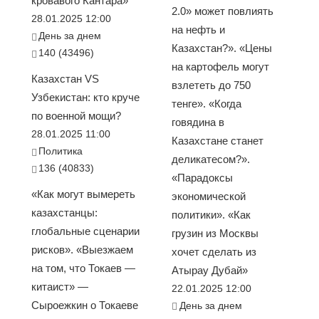
кровавого Кантара»
2.0» может повлиять
28.01.2025 12:00
на нефть и
День за днем
Казахстан?». «Цены
140 (43496)
на картофель могут
Казахстан VS
взлететь до 750
Узбекистан: кто круче
тенге». «Когда
по военной мощи?
говядина в
28.01.2025 11:00
Казахстане станет
Политика
деликатесом?».
136 (40833)
«Парадоксы
«Как могут вымереть
экономической
казахстанцы:
политики». «Как
глобальные сценарии
грузин из Москвы
рисков». «Выезжаем
хочет сделать из
на том, что Токаев —
Атырау Дубай»
китаист» —
22.01.2025 12:00
Сыроежкин о Токаеве
День за днем