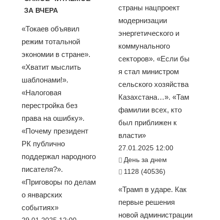
страны нацпроект
ЗА ВЧЕРА
модернизации
«Токаев объявил
энергетического и
режим тотальной
коммунального
экономии в стране».
секторов». «Если бы
«Хватит мыслить
я стал министром
шаблонами!».
сельского хозяйства
«Налоговая
Казахстана…». «Там
перестройка без
фамилии всех, кто
права на ошибку».
был приближен к
«Почему президент
власти»
РК публично
27.01.2025 12:00
поддержал народного
День за днем
писателя?».
1128 (40536)
«Приговоры по делам
«Трамп в ударе. Как
о январских
первые решения
событиях»
новой администрации
29.01.2025 12:00