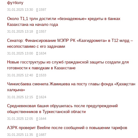
футболу
31.01.2025 13:30
1597
Около Т1,1 трлн достигли «безнадежные» кредиты в банках
Казахстана на начало года
31.01.2025 13:18
1557
Сенатор: Финансирование МЭПР РК «Казгидромета» в Т12 млрд –
несопоставимо с его задачами
31.01.2025 13:00
1634
Новые госструктуры из служб гражданской защиты создали для
готовности к паводкам в Казахстане
31.01.2025 12:40
1533
Чинкисбаева сменила Жамишева на посту главы фонда «Қазақстан
халқына»
31.01.2025 12:15
1624
Средневековая башня обрушилась после предупреждений
общественников в Туркестанской области
31.01.2025 12:05
1644
АЗРК проверит Beeline после сообщений о повышении тарифов
31.01.2025 11:35
1687