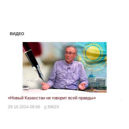
ВИДЕО
«Новый Казахстан не говорит всей правды»
Лон
ми
29.10.2024 09:00
39623
28.