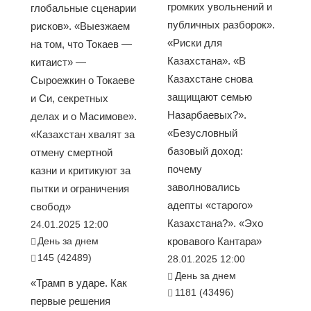
громких увольнений и
глобальные сценарии
публичных разборок».
рисков». «Выезжаем
«Риски для
на том, что Токаев —
Казахстана». «В
китаист» —
Казахстане снова
Сыроежкин о Токаеве
защищают семью
и Си, секретных
Назарбаевых?».
делах и о Масимове».
«Безусловный
«Казахстан хвалят за
базовый доход:
отмену смертной
почему
казни и критикуют за
заволновались
пытки и ограничения
адепты «старого»
свобод»
Казахстана?». «Эхо
24.01.2025 12:00
День за днем
кровавого Кантара»
145 (42489)
28.01.2025 12:00
День за днем
«Трамп в ударе. Как
1181 (43496)
первые решения