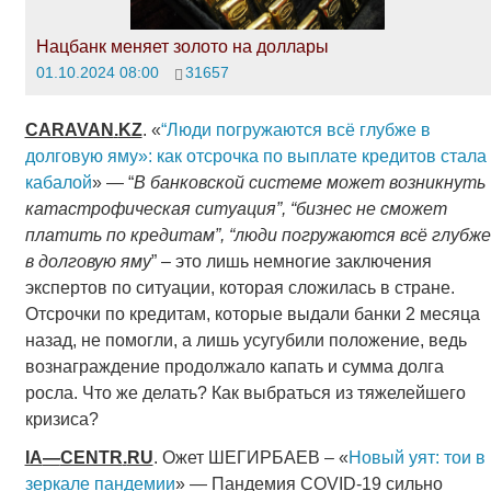
Нацбанк меняет золото на доллары
01.10.2024 08:00
31657
CARAVAN
.
KZ
. «
“Люди погружаются всё глубже в
долговую яму»: как отсрочка по выплате кредитов стала
кабалой
» — “
В банковской системе может возникнуть
катастрофическая ситуация”, “бизнес не сможет
платить по кредитам”, “люди погружаются всё глубже
в долговую яму
” – это лишь немногие заключения
экспертов по ситуации, которая сложилась в стране.
Отсрочки по кредитам, которые выдали банки 2 месяца
назад, не помогли, а лишь усугубили положение, ведь
вознаграждение продолжало капать и сумма долга
росла. Что же делать? Как выбраться из тяжелейшего
кризиса?
IA
—
CENTR
.
RU
. Ожет ШЕГИРБАЕВ – «
Новый уят: тои в
зеркале пандемии
» — Пандемия COVID-19 сильно