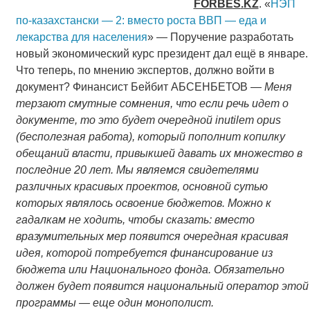
FORBES
.
KZ
. «
НЭП
по-казахстански — 2: вместо роста ВВП — еда и
лекарства для населения
» — Поручение разработать
новый экономический курс президент дал ещё в январе.
Что теперь, по мнению экспертов, должно войти в
документ? Финансист Бейбит АБСЕНБЕТОВ —
Меня
терзают смутные сомнения, что если речь идет о
документе, то это будет очередной inutilem opus
(бесполезная работа), который пополнит копилку
обещаний власти, привыкшей давать их множество в
последние 20 лет. Мы являемся свидетелями
различных красивых проектов, основной сутью
которых являлось освоение бюджетов. Можно к
гадалкам не ходить, чтобы сказать: вместо
вразумительных мер появится очередная красивая
идея, которой потребуется финансирование из
бюджета или Национального фонда. Обязательно
должен будет появится национальный оператор этой
программы — еще один монополист.