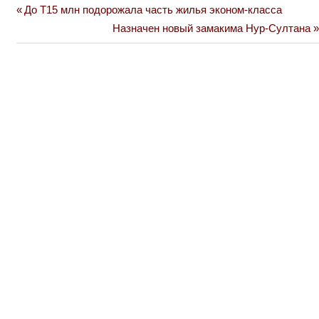
Previous
До Т15 млн подорожала часть жилья эконом-класса
Навигация
Post:
Next
Назначен новый замакима Нур-Султана
по
Post:
записям