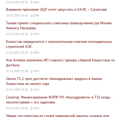
31.01.2025 16:54
1642
Взаимное признание ЭЦП хотят запустить в ЕАЭС – Сагинтаев
31.01.2025 16:42
1590
Токаев принял специального советника премьер-министра Японии
Акихису Нагашиму
31.01.2025 16:10
1523
Казахстан определился с окончательным списком потенциальных
строителей АЭС
31.01.2025 15:20
1800
Али Алиева назначили ИО главного тренера сборной Казахстана по
футболу
31.01.2025 13:30
1597
Около Т1,1 трлн достигли «безнадежные» кредиты в банках
Казахстана на начало года
31.01.2025 13:18
1557
Сенатор: Финансирование МЭПР РК «Казгидромета» в Т12 млрд –
несопоставимо с его задачами
31.01.2025 13:00
1634
Новые госструктуры из служб гражданской защиты создали для