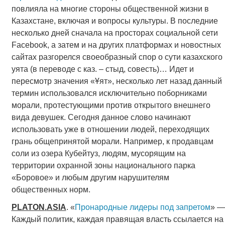
повлияла на многие стороны общественной жизни в
Казахстане, включая и вопросы культуры. В последние
несколько дней сначала на просторах социальной сети
Facebook, а затем и на других платформах и новостных
сайтах разгорелся своеобразный спор о сути казахского
уята (в переводе с каз. – стыд, совесть)… Идет и
пересмотр значения «Ұят», несколько лет назад данный
термин использовался исключительно поборниками
морали, протестующими против открытого внешнего
вида девушек. Сегодня данное слово начинают
использовать уже в отношении людей, переходящих
грань общепринятой морали. Например, к продавцам
соли из озера Кубейтуз, людям, мусорящим на
территории охранной зоны национального парка
«Боровое» и любым другим нарушителям
общественных норм.
PLATON
.
ASIA
. «
Пронародные лидеры под запретом
» —
Каждый политик, каждая правящая власть ссылается на