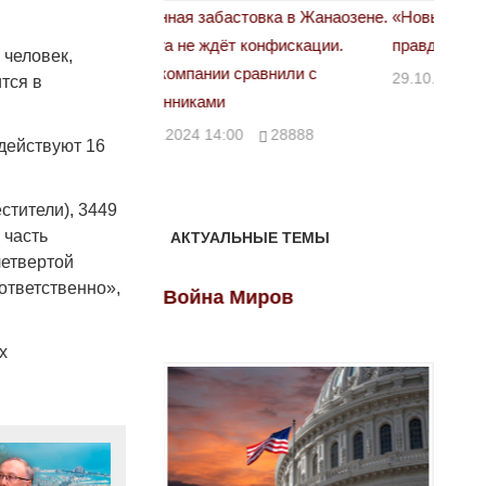
астовка в Жанаозене.
«Новый Казахстан не говорит всей
Лондон
т конфискации.
правды»
28.10.
 человек,
 сравнили с
29.10.2024 09:00
39623
ится в
00
28888
 действуют 16
стители), 3449
 часть
АКТУАЛЬНЫЕ ТЕМЫ
четвертой
ответственно»,
ов
Война Миров
Войн
х