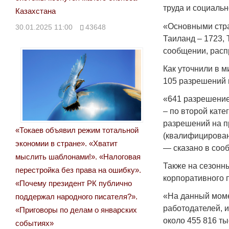
труда и социаль
Казахстана
«Основными стра
30.01.2025 11:00
43648
Таиланд – 1723, 
сообщении, расп
Как уточнили в м
105 разрешений 
«641 разрешение
– по второй кате
разрешений на п
«Токаев объявил режим тотальной
(квалифицирован
экономии в стране». «Хватит
— сказано в соо
мыслить шаблонами!». «Налоговая
Также на сезонны
перестройка без права на ошибку».
корпоративного 
«Почему президент РК публично
«На данный моме
поддержал народного писателя?».
работодателей, 
«Приговоры по делам о январских
около 455 816 ты
событиях»