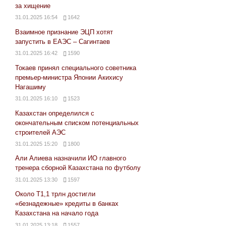
за хищение
31.01.2025 16:54
1642
Взаимное признание ЭЦП хотят
запустить в ЕАЭС – Сагинтаев
31.01.2025 16:42
1590
Токаев принял специального советника
премьер-министра Японии Акихису
Нагашиму
31.01.2025 16:10
1523
Казахстан определился с
окончательным списком потенциальных
строителей АЭС
31.01.2025 15:20
1800
Али Алиева назначили ИО главного
тренера сборной Казахстана по футболу
31.01.2025 13:30
1597
Около Т1,1 трлн достигли
«безнадежные» кредиты в банках
Казахстана на начало года
31.01.2025 13:18
1557