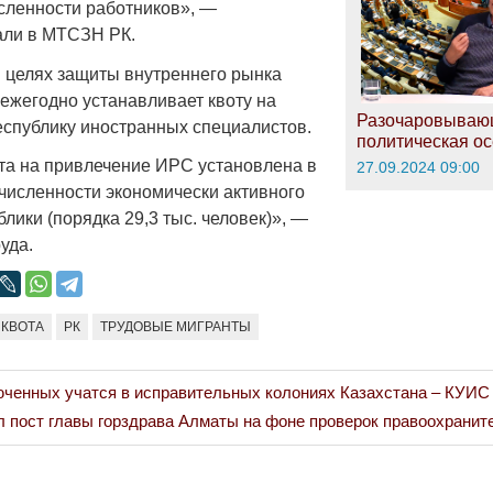
сленности работников», —
ли в МТСЗН РК.
Война Миров.
в целях защиты внутреннего рынка
Сороса
 ежегодно устанавливает квоту на
Разочаровываю
08.11.2024 09:
еспублику иностранных специалистов.
политическая ос
ота на привлечение ИРС установлена в
27.09.2024 09:00
 численности экономически активного
лики (порядка 29,3 тыс. человек)», —
уда.
КВОТА
РК
ТРУДОВЫЕ МИГРАНТЫ
ченных учатся в исправительных колониях Казахстана – КУИС
 пост главы горздрава Алматы на фоне проверок правоохранит