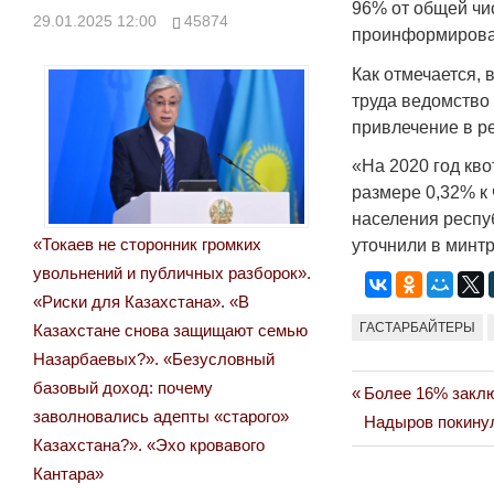
96% от общей чи
29.01.2025 12:00
45874
проинформирова
Как отмечается, 
труда ведомство
привлечение в р
«На 2020 год кв
размере 0,32% к
населения респуб
«Токаев не сторонник громких
уточнили в минтр
увольнений и публичных разборок».
«Риски для Казахстана». «В
ГАСТАРБАЙТЕРЫ
Казахстане снова защищают семью
Назарбаевых?». «Безусловный
базовый доход: почему
Previous
Более 16% заклю
Навигация
заволновались адепты «старого»
Next
Post:
Надыров покинул
по
Казахстана?». «Эхо кровавого
Post:
Кантара»
записям