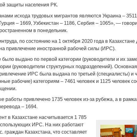
Народ выбрал свет
Странная заб
ной защиты населения РК.
Дарига не ждё
17.10.2024 17:00
29972
нами исхода трудовых мигрантов являются Украина – 3511
Авиакомпании
Турция – 1669, Узбекистан – 1186, Сербия – 1065», — говор
мошенниками
ространенном в понедельник.
30.10.2024 14:
интруда, по состоянию на 1 октября 2020 года в Казахстане
на привлечение иностранной рабочей силы (ИРС).
 было выдано по первой категории (руководители и их заме
гории (руководители структурных подразделений). Основная
ривлечение ИРС была выдана по третьей (специалисты) и 
ные рабочие) категориям – 7461 человек и 1125 человек со
Война Мир
бщении.
е работы привлечено 1735 человек из-за рубежа, а в рамка
перевода – 1694.
нт в Казахстане насчитывается 1 785
использующих ИРС. На них работают
с. граждан Казахстана, что составляет