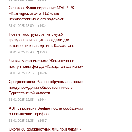
Сенатор: Финансирование МЭПР РК
«Казгидромета» в Т12 млрд –
несопоставимо с его задачами
31.01.2025 13:00
1634
Новые госструктуры из служб
гражданской защиты создали для
готовности к паводкам в Казахстане
31.01.2025 12:40
1533
Чинкисбаева сменила Жамишева на
посту главы фонда «Қазақстан халқына»
31.01.2025 12:15
1624
Средневековая башня обрушилась после
предупреждений общественников в
Туркестанской области
31.01.2025 12:05
1644
АЗРК проверит Beeline после сообщений
о повышении тарифов
31.01.2025 11:35
1687
Около 80 должностных лиц привлекли к