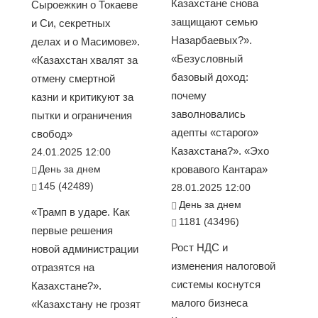
Казахстане снова
Сыроежкин о Токаеве
защищают семью
и Си, секретных
Назарбаевых?».
делах и о Масимове».
«Безусловный
«Казахстан хвалят за
базовый доход:
отмену смертной
почему
казни и критикуют за
заволновались
пытки и ограничения
адепты «старого»
свобод»
Казахстана?». «Эхо
24.01.2025 12:00
День за днем
кровавого Кантара»
145 (42489)
28.01.2025 12:00
День за днем
«Трамп в ударе. Как
1181 (43496)
первые решения
Рост НДС и
новой администрации
изменения налоговой
отразятся на
системы коснутся
Казахстане?».
малого бизнеса
«Казахстану не грозят