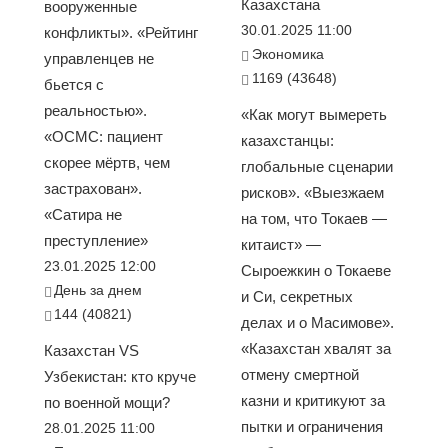
Казахстана
вооруженные
30.01.2025 11:00
конфликты». «Рейтинг
Экономика
управленцев не
1169 (43648)
бьется с
реальностью».
«Как могут вымереть
«ОСМС: пациент
казахстанцы:
скорее мёртв, чем
глобальные сценарии
застрахован».
рисков». «Выезжаем
«Сатира не
на том, что Токаев —
преступление»
китаист» —
23.01.2025 12:00
Сыроежкин о Токаеве
День за днем
и Си, секретных
144 (40821)
делах и о Масимове».
«Казахстан хвалят за
Казахстан VS
отмену смертной
Узбекистан: кто круче
казни и критикуют за
по военной мощи?
пытки и ограничения
28.01.2025 11:00