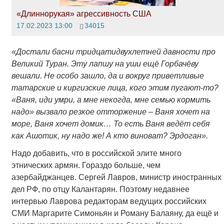
«Длиннорукая» агрессивность США
17.02.2023 13:00
34015
«Достали басни тридцатидвухлетней давности про
Великий Туран. Эту лапшу на уши ещё Горбачёву
вешали. Не особо зашло, да и вокруг приветливые
татарские и киргизские лица, кого этим пугают-то?
«Ваня, иди умри, а мне некогда, мне семью кормить
надо» вызвало резкое отторжение – Ваня хочет на
море, Ваня хочет домик… То есть Ваня ведёт себя
как Ашотик, ну надо же! А кто виноват? Эрдоган».
Надо добавить, что в российской элите много
этнических армян. Гораздо больше, чем
азербайджанцев. Сергей Лавров, министр иностранных
дел РФ, по отцу Калантарян. Поэтому недавнее
интервью Лаврова редакторам ведущих российских
СМИ Маргарите Симоньян и Роману Балаяну, да ещё и