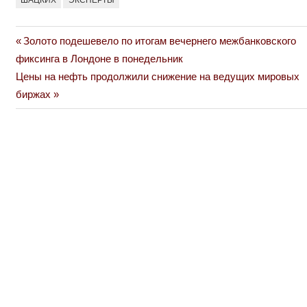
Previous
Золото подешевело по итогам вечернего межбанковского
Навигация
Post:
фиксинга в Лондоне в понедельник
по
Next
Цены на нефть продолжили снижение на ведущих мировых
Post:
биржах
записям