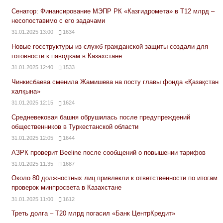
Сенатор: Финансирование МЭПР РК «Казгидромета» в Т12 млрд –
несопоставимо с его задачами
31.01.2025 13:00
1634
Новые госструктуры из служб гражданской защиты создали для
готовности к паводкам в Казахстане
31.01.2025 12:40
1533
Чинкисбаева сменила Жамишева на посту главы фонда «Қазақстан
халқына»
31.01.2025 12:15
1624
Средневековая башня обрушилась после предупреждений
общественников в Туркестанской области
31.01.2025 12:05
1644
АЗРК проверит Beeline после сообщений о повышении тарифов
31.01.2025 11:35
1687
Около 80 должностных лиц привлекли к ответственности по итогам
проверок минпросвета в Казахстане
31.01.2025 11:00
1612
Треть долга – Т20 млрд погасил «Банк ЦентрКредит»