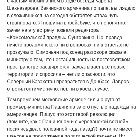
с частым упоминанием в ходе беседы Карена
Шахназарова, бакинского армянина по папе, выглядело
в сложившихся на сегодня обстоятельствах чуть
странновато. Я пошутил в фейсбуке, что непонятно,
зачем на эту встречу позвали редактора
«Комсомольской правды» Сунгоркина. Но, правда,
ничего проармянского ни в вопросах, ни в ответах не
прозвучало. Симоньян под конец разговора сказала
министру о том, что нестабильность на постсоветском
пространстве расширяется, захватывает всё новые
территории, и спросила – нет ли опасности, что
Северный Казахстан превратится в Донбасс. Лавров
ответил оптимистично: нет, ни в коем случае.
Тем временем московские армяне сильно ругают
премьер-министра Пашиняна за его пустые надежды на
американцев. Пишут, что этот герой революции
(помните, как с Пашиняном и с «ереванской весной»
носились два с половиной года назад?) почти не имеет
шансов на продолжение политической карьеры. Ну,