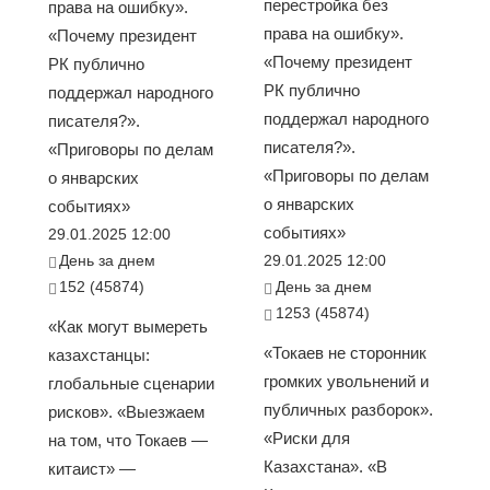
перестройка без
права на ошибку».
права на ошибку».
«Почему президент
«Почему президент
РК публично
РК публично
поддержал народного
поддержал народного
писателя?».
писателя?».
«Приговоры по делам
«Приговоры по делам
о январских
о январских
событиях»
событиях»
29.01.2025 12:00
День за днем
29.01.2025 12:00
152 (45874)
День за днем
1253 (45874)
«Как могут вымереть
«Токаев не сторонник
казахстанцы:
громких увольнений и
глобальные сценарии
публичных разборок».
рисков». «Выезжаем
«Риски для
на том, что Токаев —
Казахстана». «В
китаист» —