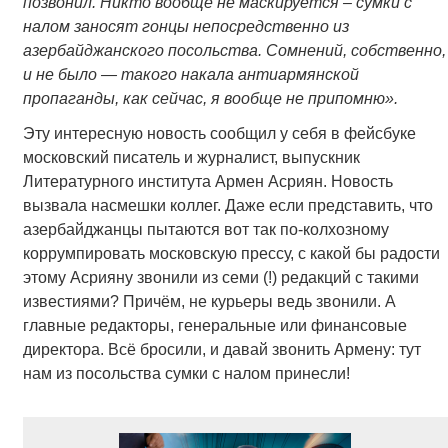
позвонил. Никто вообще не маскируется – сумки с
налом заносят гонцы непосредственно из
азербайджанского посольства. Сомнений, собственно,
и не было — такого накала антиармянской
пропаганды, как сейчас, я вообще не припомню».
Эту интересную новость сообщил у себя в фейсбуке
московский писатель и журналист, выпускник
Литературного института Армен Асриян. Новость
вызвала насмешки коллег. Даже если представить, что
азербайджанцы пытаются вот так по-колхозному
коррумпировать московскую прессу, с какой бы радости
этому Асрияну звонили из семи (!) редакций с такими
известиями? Причём, не курьеры ведь звонили. А
главные редакторы, генеральные или финансовые
директора. Всё бросили, и давай звонить Армену: тут
нам из посольства сумки с налом принесли!