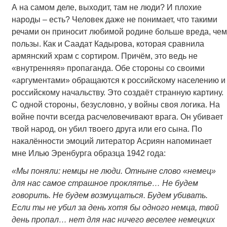
А на самом деле, выходит, там не люди? И плохие
народы – есть? Человек даже не понимает, что такими
речами он приносит любимой родине больше вреда, чем
пользы. Как и Саадат Кадырова, которая сравнила
армянский храм с сортиром. Причём, это ведь не
«внутренняя» пропаганда. Обе стороны со своими
«аргументами» обращаются к российскому населению и
российскому начальству. Это создаёт странную картину.
С одной стороны, безусловно, у войны своя логика. На
войне почти всегда расчеловечивают врага. Он убивает
твой народ, он убил твоего друга или его сына. По
накалённости эмоций литератор Асриян напоминает
мне Илью Эренбурга образца 1942 года:
«Мы поняли: немцы не люди. Отныне слово «немец»
для нас самое страшное проклятье… Не будем
говорить. Не будем возмущаться. Будем убивать.
Если ты не убил за день хотя бы одного немца, твой
день пропал… нет для нас ничего веселее немецких