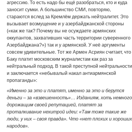
агрессию. То есть надо бы ещё разобраться, кто и куда
заносит сумки. А большинство СМИ, повторяю,
стараются вслед за Кремлём держать нейтралитет. Это
вызывает возмущение и у азербайджанской стороны
(«как же так? Почему вы не осуждаете армянских
оккупантов, захвативших часть территории суверенного
Азербайджана?») так и у армянской. У неё аргументы
совсем удивительные. Тот же Армен Асриян считает, что
Баку платит московским журналистам как раз за
нейтральный подход. В такой преступной нейтральности
и заключается «небывалый накал антиармянской
пропаганды»:
«Именно за это и платят, именно за это и берутся
деньги – за «взвешенность»…
Изданиям, хоть немного
дорожащим своей репутацией, платят за
проталкивание нехитрой идеи: «Там тоже такие же
люди, у них – своя правда». Что «нет плохих и хороших
народов».