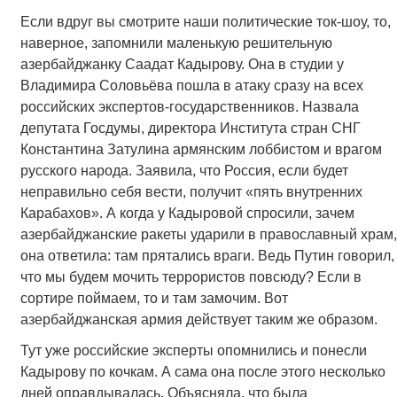
Если вдруг вы смотрите наши политические ток-шоу, то,
наверное, запомнили маленькую решительную
азербайджанку Саадат Кадырову. Она в студии у
Владимира Соловьёва пошла в атаку сразу на всех
российских экспертов-государственников. Назвала
депутата Госдумы, директора Института стран СНГ
Константина Затулина армянским лоббистом и врагом
русского народа. Заявила, что Россия, если будет
неправильно себя вести, получит «пять внутренних
Карабахов». А когда у Кадыровой спросили, зачем
азербайджанские ракеты ударили в православный храм,
она ответила: там прятались враги. Ведь Путин говорил,
что мы будем мочить террористов повсюду? Если в
сортире поймаем, то и там замочим. Вот
азербайджанская армия действует таким же образом.
Тут уже российские эксперты опомнились и понесли
Кадырову по кочкам. А сама она после этого несколько
дней оправдывалась. Объясняла, что была