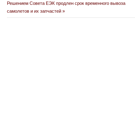
по
Next
Решением Совета ЕЭК продлен срок временного вывоза
Post:
самолетов и их запчастей
записям