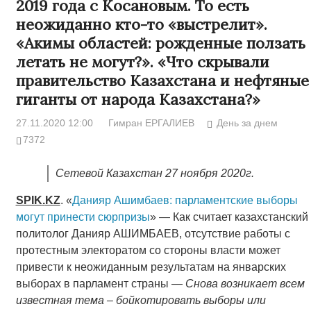
2019 года с Косановым. То есть
неожиданно кто-то «выстрелит».
«Акимы областей: рожденные ползать
летать не могут?». «Что скрывали
правительство Казахстана и нефтяные
гиганты от народа Казахстана?»
27.11.2020 12:00
Гимран ЕРГАЛИЕВ
День за днем
7372
Сетевой Казахстан 27 ноября 2020г.
SPIK
.
KZ
. «
Данияр Ашимбаев: парламентские выборы
могут принести сюрпризы
» — Как считает казахстанский
политолог Данияр АШИМБАЕВ, отсутствие работы с
протестным электоратом со стороны власти может
привести к неожиданным результатам на январских
выборах в парламент страны —
Снова возникает всем
известная тема – бойкотировать выборы или