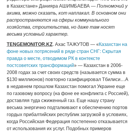
в Казахстане» Данияра АШИМБАЕВА —
Полномочий у
акима, можно сказать, кот наплакал. В основном они
распространяются на сферы коммунального
хозяйства, строительства, но даже там носят
весьма условный характер.
TENGEMONITOR
.
KZ
. Ахас ТАЖУТОВ — «
Казахстан на
фоне новых потрясений в ряде стран СНГ: Скрытая
правда о месте, отводимом РК в контексте
постсоветских трансформаций
» — Казахстан в 2006-
2008 годах за счет своих средств (называется сумма в
$130 миллионов) повторно газифицировал Тбилиси…А
в недавнем прошлом Казахстан помогал Украине еще
по газовому вопросу (на фоне ее конфликта с Россией),
доставляя туда сжиженный газ. Еще нашу страну
весьма энергично подталкивают к обеспечению портов
гордых прибалтийских республик загрузкой в условиях,
когда Российская Федерация постепенно отказывается
от использования их услуг. Подобных примеров