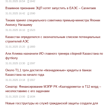
31.01.2025 16:54
1642
Взаимное признание ЭЦП хотят запустить в ЕАЭС – Сагинтаев
31.01.2025 16:42
1590
Токаев принял специального советника премьер-министра Японии
Акихису Нагашиму
31.01.2025 16:10
1523
Казахстан определился с окончательным списком потенциальных
строителей АЭС
31.01.2025 15:20
1800
Али Алиева назначили ИО главного тренера сборной Казахстана по
футболу
31.01.2025 13:30
1597
Около Т1,1 трлн достигли «безнадежные» кредиты в банках
Казахстана на начало года
31.01.2025 13:18
1557
Сенатор: Финансирование МЭПР РК «Казгидромета» в Т12 млрд –
несопоставимо с его задачами
31.01.2025 13:00
1634
Новые госструктуры из служб гражданской защиты создали для