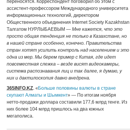
переносятся. Корреспондент поговорил об этом с
ассистент-профессором Международного университета
информационных технологий, директором
Общественного объединения Internet Society Kazakhstan
Талгатом НУРЛЫБАЕВЫМ —
Мне кажется, что это
просто общая тенденция не только в Казахстане, но
в нашей стране особенно, конечно. Правительства
стран хотят усилить контроль над населением и это
одна из мер. Мы берем пример с Китая, где идет
повсеместная слежка – везде висят видеокамеры,
система распознавания лиц и так далее, я думаю, у
них и дактилоскопия давно внедрена.
365
INFO
.
KZ
. «
Больше половины валюты в стране
скупают Алматы и Шымкент
» — По итогам ноября
нетто-продажи доллара составили 177,6 млрд тенге. Из
них более 104 млрд пришлось на два южных
мегаполиса.