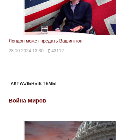
Лондон может предать Вашингтон
Эле
28.10.2024 13:30
43112
24.
АКТУАЛЬНЫЕ ТЕМЫ
Война Миров
Во