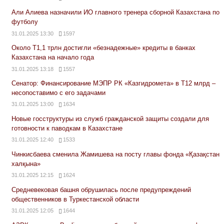
Али Алиева назначили ИО главного тренера сборной Казахстана по
футболу
31.01.2025 13:30
1597
Около Т1,1 трлн достигли «безнадежные» кредиты в банках
Казахстана на начало года
31.01.2025 13:18
1557
Сенатор: Финансирование МЭПР РК «Казгидромета» в Т12 млрд –
несопоставимо с его задачами
31.01.2025 13:00
1634
Новые госструктуры из служб гражданской защиты создали для
готовности к паводкам в Казахстане
31.01.2025 12:40
1533
Чинкисбаева сменила Жамишева на посту главы фонда «Қазақстан
халқына»
31.01.2025 12:15
1624
Средневековая башня обрушилась после предупреждений
общественников в Туркестанской области
31.01.2025 12:05
1644