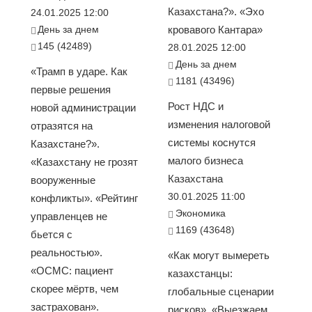
Казахстана?». «Эхо
24.01.2025 12:00
День за днем
кровавого Кантара»
145 (42489)
28.01.2025 12:00
День за днем
«Трамп в ударе. Как
1181 (43496)
первые решения
Рост НДС и
новой администрации
изменения налоговой
отразятся на
системы коснутся
Казахстане?».
малого бизнеса
«Казахстану не грозят
Казахстана
вооруженные
30.01.2025 11:00
конфликты». «Рейтинг
Экономика
управленцев не
1169 (43648)
бьется с
реальностью».
«Как могут вымереть
«ОСМС: пациент
казахстанцы:
скорее мёртв, чем
глобальные сценарии
застрахован».
рисков». «Выезжаем