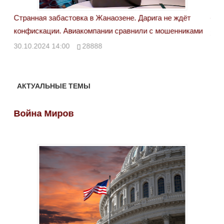
Странная забастовка в Жанаозене. Дарига не ждёт
«Но
конфискации. Авиакомпании сравнили с мошенниками
29.
30.10.2024 14:00
28888
АКТУАЛЬНЫЕ ТЕМЫ
Война Миров
Во