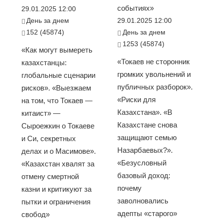
событиях»
29.01.2025 12:00
День за днем
29.01.2025 12:00
152 (45874)
День за днем
1253 (45874)
«Как могут вымереть
«Токаев не сторонник
казахстанцы:
громких увольнений и
глобальные сценарии
публичных разборок».
рисков». «Выезжаем
«Риски для
на том, что Токаев —
Казахстана». «В
китаист» —
Казахстане снова
Сыроежкин о Токаеве
защищают семью
и Си, секретных
Назарбаевых?».
делах и о Масимове».
«Безусловный
«Казахстан хвалят за
базовый доход:
отмену смертной
почему
казни и критикуют за
заволновались
пытки и ограничения
адепты «старого»
свобод»