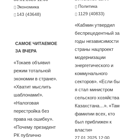
Политика
Экономика
1129 (40833)
143 (43648)
«Кабмин утвердил
беспрецедентный за
годы независимости
САМОЕ ЧИТАЕМОЕ
страны нацпроект
ЗА ВЧЕРА
модернизации
«Токаев объявил
энергетического и
режим тотальной
коммунального
экономии в стране».
секторов». «Если бы
«Хватит мыслить
я стал министром
шаблонами!».
сельского хозяйства
«Налоговая
Казахстана…». «Там
перестройка без
фамилии всех, кто
права на ошибку».
был приближен к
«Почему президент
власти»
РК публично
27.01.2025 12:00