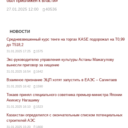
был приближен к власти»
27.01.2025 12:00
40536
НОВОСТИ
Средневзвешенный курс тенге на торгах KASE подорожал на Т0,99
до Т518,2
31.01.2025 17:25
1575
Экс-руководителю управления культуры Астаны Мажагулову
вынесли приговор за хищение
31.01.2025 16:54
1642
Взаимное признание ЭЦП хотят запустить в ЕАЭС – Сагинтаев
31.01.2025 16:42
1590
Токаев принял специального советника премьер-министра Японии
Акихису Нагашиму
31.01.2025 16:10
1523
Казахстан определился с окончательным списком потенциальных
строителей АЭС
31.01.2025 15:20
1800