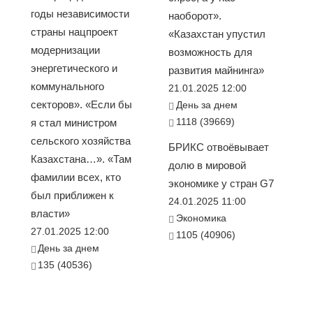
годы независимости
наоборот».
страны нацпроект
«Казахстан упустил
модернизации
возможность для
энергетического и
развития майнинга»
коммунального
21.01.2025 12:00
секторов». «Если бы
День за днем
1118 (39669)
я стал министром
сельского хозяйства
БРИКС отвоёвывает
Казахстана…». «Там
долю в мировой
фамилии всех, кто
экономике у стран G7
был приближен к
24.01.2025 11:00
власти»
Экономика
27.01.2025 12:00
1105 (40906)
День за днем
135 (40536)