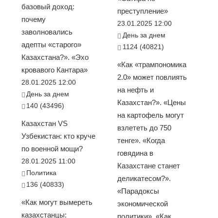
базовый доход:
преступление»
почему
23.01.2025 12:00
заволновались
День за днем
адепты «старого»
1124 (40821)
Казахстана?». «Эхо
«Как «трампономика
кровавого Кантара»
2.0» может повлиять
28.01.2025 12:00
на нефть и
День за днем
Казахстан?». «Цены
140 (43496)
на картофель могут
Казахстан VS
взлететь до 750
Узбекистан: кто круче
тенге». «Когда
по военной мощи?
говядина в
28.01.2025 11:00
Казахстане станет
Политика
деликатесом?».
136 (40833)
«Парадоксы
«Как могут вымереть
экономической
казахстанцы:
политики». «Как