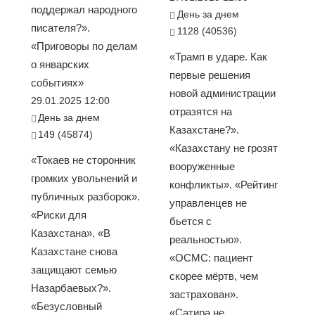
поддержал народного
День за днем
писателя?».
1128 (40536)
«Приговоры по делам
«Трамп в ударе. Как
о январских
первые решения
событиях»
новой администрации
29.01.2025 12:00
отразятся на
День за днем
Казахстане?».
149 (45874)
«Казахстану не грозят
«Токаев не сторонник
вооруженные
громких увольнений и
конфликты». «Рейтинг
публичных разборок».
управленцев не
«Риски для
бьется с
Казахстана». «В
реальностью».
Казахстане снова
«ОСМС: пациент
защищают семью
скорее мёртв, чем
Назарбаевых?».
застрахован».
«Безусловный
«Сатира не