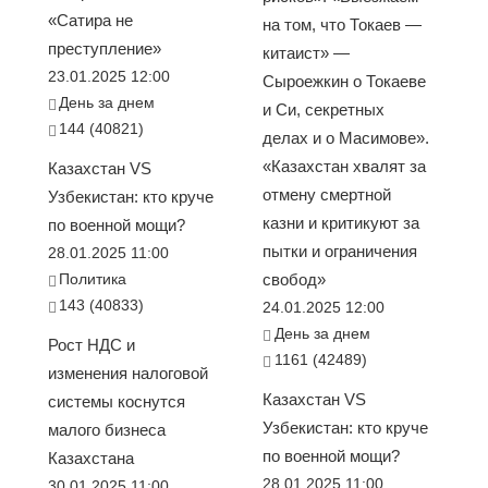
«Сатира не
на том, что Токаев —
преступление»
китаист» —
23.01.2025 12:00
Сыроежкин о Токаеве
День за днем
и Си, секретных
144 (40821)
делах и о Масимове».
«Казахстан хвалят за
Казахстан VS
отмену смертной
Узбекистан: кто круче
казни и критикуют за
по военной мощи?
пытки и ограничения
28.01.2025 11:00
Политика
свобод»
143 (40833)
24.01.2025 12:00
День за днем
Рост НДС и
1161 (42489)
изменения налоговой
Казахстан VS
системы коснутся
Узбекистан: кто круче
малого бизнеса
по военной мощи?
Казахстана
28.01.2025 11:00
30.01.2025 11:00