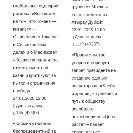
глобальные сценарии
грузин из Москвы
рисков». «Выезжаем
хочет сделать из
на том, что Токаев —
Атырау Дубай»
китаист» —
22.01.2025 12:00
Сыроежкин о Токаеве
День за днем
1119 (40257)
и Си, секретных
делах и о Масимове».
«Правительство
«Казахстан хвалят за
упорно игнорирует
отмену смертной
запрет президента на
казни и критикуют за
создание единых
пытки и ограничения
операторов». «Хлеба
свобод»
и зрелищ – тупиковый
24.01.2025 12:00
путь к обществу
День за днем
всеобщего
135 (42489)
потребления». «Цена
«Кабмин утвердил
растет – падает
беспрецедентный за
спрос, а у нас