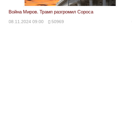
Война Миров. Трамп разгромил Сороса
Вой
08.11.2024 09:00
50969
08.