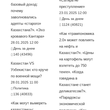
«Сатира не
базовый доход:
преступление»
почему
23.01.2025 12:00
заволновались
День за днем
адепты «старого»
1124 (40821)
Казахстана?». «Эхо
«Как «трампономика
кровавого Кантара»
2.0» может повлиять
28.01.2025 12:00
на нефть и
День за днем
Казахстан?». «Цены
140 (43496)
на картофель могут
Казахстан VS
взлететь до 750
Узбекистан: кто круче
тенге». «Когда
по военной мощи?
говядина в
28.01.2025 11:00
Казахстане станет
Политика
деликатесом?».
136 (40833)
«Парадоксы
«Как могут вымереть
экономической
казахстанцы: