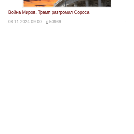
Война Миров. Трамп разгромил Сороса
Вой
08.11.2024 09:00
50969
08.