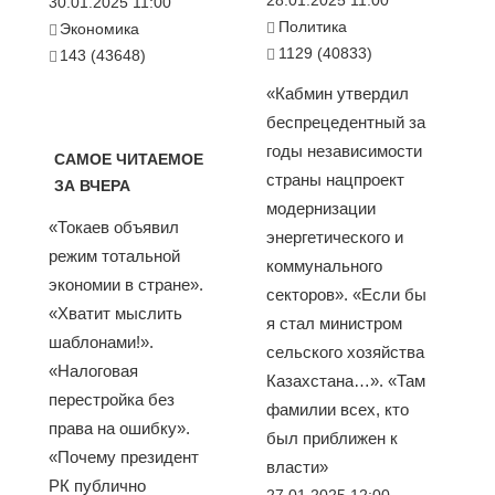
30.01.2025 11:00
Политика
Экономика
1129 (40833)
143 (43648)
«Кабмин утвердил
беспрецедентный за
годы независимости
САМОЕ ЧИТАЕМОЕ
страны нацпроект
ЗА ВЧЕРА
модернизации
«Токаев объявил
энергетического и
режим тотальной
коммунального
экономии в стране».
секторов». «Если бы
«Хватит мыслить
я стал министром
шаблонами!».
сельского хозяйства
«Налоговая
Казахстана…». «Там
перестройка без
фамилии всех, кто
права на ошибку».
был приближен к
«Почему президент
власти»
РК публично
27.01.2025 12:00