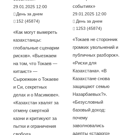
событиях»
29.01.2025 12:00
День за днем
29.01.2025 12:00
152 (45874)
День за днем
1253 (45874)
«Как могут вымереть
«Токаев не сторонник
казахстанцы:
громких увольнений и
глобальные сценарии
публичных разборок».
рисков». «Выезжаем
«Риски для
на том, что Токаев —
Казахстана». «В
китаист» —
Казахстане снова
Сыроежкин о Токаеве
защищают семью
и Си, секретных
Назарбаевых?».
делах и о Масимове».
«Безусловный
«Казахстан хвалят за
базовый доход:
отмену смертной
почему
казни и критикуют за
заволновались
пытки и ограничения
адепты «старого»
свобод»