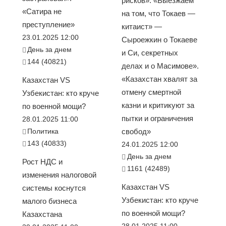
рисков». «Выезжаем
«Сатира не
на том, что Токаев —
преступление»
китаист» —
23.01.2025 12:00
Сыроежкин о Токаеве
День за днем
и Си, секретных
144 (40821)
делах и о Масимове».
«Казахстан хвалят за
Казахстан VS
отмену смертной
Узбекистан: кто круче
казни и критикуют за
по военной мощи?
пытки и ограничения
28.01.2025 11:00
Политика
свобод»
143 (40833)
24.01.2025 12:00
День за днем
Рост НДС и
1161 (42489)
изменения налоговой
Казахстан VS
системы коснутся
Узбекистан: кто круче
малого бизнеса
по военной мощи?
Казахстана
28.01.2025 11:00