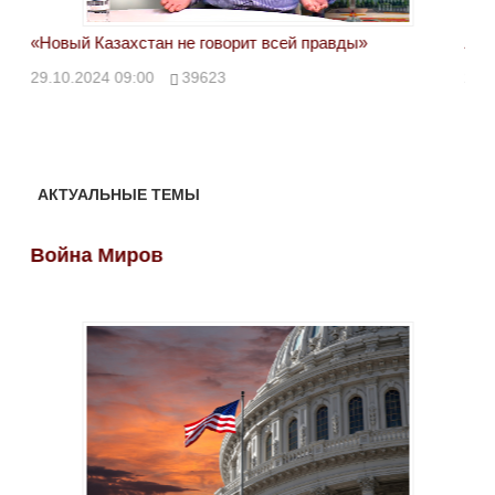
«Новый Казахстан не говорит всей правды»
Лон
ми
29.10.2024 09:00
39623
28.
АКТУАЛЬНЫЕ ТЕМЫ
Война Миров
Во