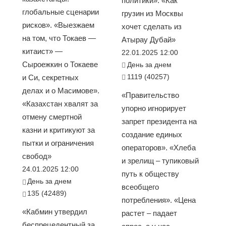
политики». «Как
глобальные сценарии
грузин из Москвы
рисков». «Выезжаем
хочет сделать из
на том, что Токаев —
Атырау Дубай»
китаист» —
22.01.2025 12:00
Сыроежкин о Токаеве
День за днем
1119 (40257)
и Си, секретных
делах и о Масимове».
«Правительство
«Казахстан хвалят за
упорно игнорирует
отмену смертной
запрет президента на
казни и критикуют за
создание единых
пытки и ограничения
операторов». «Хлеба
свобод»
и зрелищ – тупиковый
24.01.2025 12:00
путь к обществу
День за днем
всеобщего
135 (42489)
потребления». «Цена
«Кабмин утвердил
растет – падает
беспрецедентный за