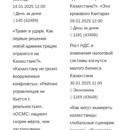
Казахстана?». «Эхо
24.01.2025 12:00
День за днем
кровавого Кантара»
145 (42489)
28.01.2025 12:00
День за днем
«Трамп в ударе. Как
1181 (43496)
первые решения
Рост НДС и
новой администрации
изменения налоговой
отразятся на
системы коснутся
Казахстане?».
малого бизнеса
«Казахстану не грозят
Казахстана
вооруженные
30.01.2025 11:00
конфликты». «Рейтинг
Экономика
управленцев не
1169 (43648)
бьется с
реальностью».
«Как могут вымереть
«ОСМС: пациент
казахстанцы:
скорее мёртв, чем
глобальные сценарии
застрахован».