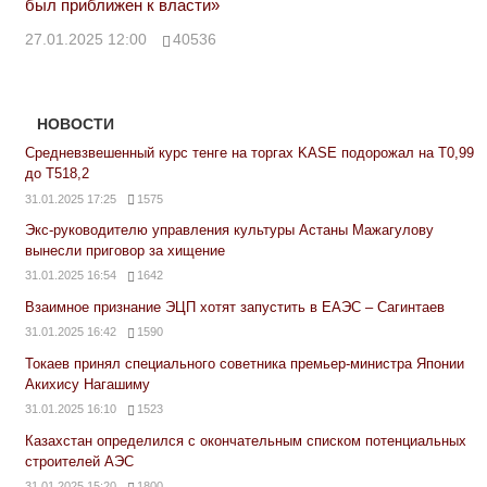
был приближен к власти»
27.01.2025 12:00
40536
НОВОСТИ
Средневзвешенный курс тенге на торгах KASE подорожал на Т0,99
до Т518,2
31.01.2025 17:25
1575
Экс-руководителю управления культуры Астаны Мажагулову
вынесли приговор за хищение
31.01.2025 16:54
1642
Взаимное признание ЭЦП хотят запустить в ЕАЭС – Сагинтаев
31.01.2025 16:42
1590
Токаев принял специального советника премьер-министра Японии
Акихису Нагашиму
31.01.2025 16:10
1523
Казахстан определился с окончательным списком потенциальных
строителей АЭС
31.01.2025 15:20
1800