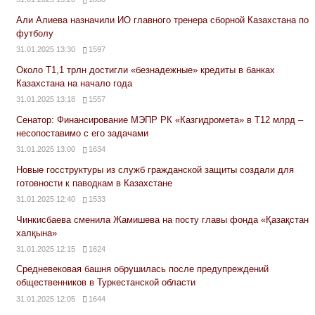
Али Алиева назначили ИО главного тренера сборной Казахстана по
футболу
31.01.2025 13:30
1597
Около Т1,1 трлн достигли «безнадежные» кредиты в банках
Казахстана на начало года
31.01.2025 13:18
1557
Сенатор: Финансирование МЭПР РК «Казгидромета» в Т12 млрд –
несопоставимо с его задачами
31.01.2025 13:00
1634
Новые госструктуры из служб гражданской защиты создали для
готовности к паводкам в Казахстане
31.01.2025 12:40
1533
Чинкисбаева сменила Жамишева на посту главы фонда «Қазақстан
халқына»
31.01.2025 12:15
1624
Средневековая башня обрушилась после предупреждений
общественников в Туркестанской области
31.01.2025 12:05
1644