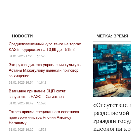
НОВОСТИ
МЕТКА:
ВРЕМЯ
Средневзвешенный курс тенге на торгах
KASE подорожал на Т0,99 до Т518,2
31.01.2025 17:25
1575
Экс-руководителю управления культуры
Астаны Мажагулову вынесли приговор
за хищение
31.01.2025 16:54
1642
Взаимное признание ЭЦП хотят
запустить в ЕАЭС – Сагинтаев
31.01.2025 16:42
1590
«Отсутствие 
разделяемой
Токаев принял специального советника
премьер-министра Японии Акихису
граждан госу
Нагашиму
идеологии к
31.01.2025 16:10
1523