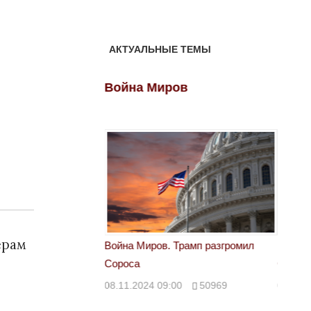
АКТУАЛЬНЫЕ ТЕМЫ
ов
Война Миров
Войн
ерам
 Трамп разгромил
Война Миров. Трамп разгромил
Война 
Сороса
Сорос
00
50969
08.11.2024 09:00
50969
08.11.