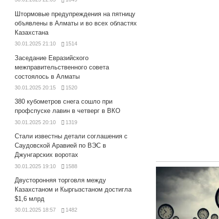
Штормовые предупреждения на пятницу
объявлены в Алматы и во всех областях
Казахстана
30.01.2025 21:10
1514
Заседание Евразийского
межправительственного совета
состоялось в Алматы
30.01.2025 20:15
1520
380 кубометров снега сошло при
профспуске лавин в четверг в ВКО
30.01.2025 20:10
1319
Стали известны детали соглашения с
Саудовской Аравией по ВЭС в
Джунгарских воротах
30.01.2025 19:10
1588
Двусторонняя торговля между
Казахстаном и Кыргызстаном достигла
$1,6 млрд
30.01.2025 18:57
1482