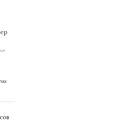
дер
лья
лах
сов