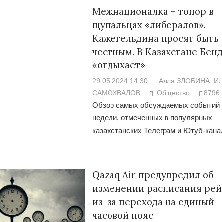
Межнационалка – топор в
щупальцах «либералов».
Кажегельдина просят быть
честным. В Казахстане Бен
«отдыхает»
29.05.2024 14:30
Алла ЗЛОБИНА
, И
САМОХВАЛОВ
Общество
8796
Обзор самых обсуждаемых событий
недели, отмеченных в популярных
казахстанских Телеграм и Ютуб-кана
Qazaq Air предупредил об
изменении расписания рей
из-за перехода на единый
часовой пояс