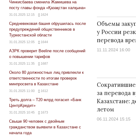
Чинкисбаева сменила Жамишева на
посту главы фонда «Қазақстан халқына»
31.01.2025 12:15
1624
Объемы заку
Средневековая башня обрушилась после
предупреждений общественников в
у России рез
Туркестанской области
перевода вре
31.01.2025 12:05
1644
11.11.2024 16:00
АЗРК проверит Beeline после сообщений
о повышении тарифов
31.01.2025 11:35
1687
Около 80 должностных лиц привлекли к
ответственности по итогам проверок
Сократившие 
минпросвета в Казахстане
31.01.2025 11:00
1612
за перевода 
Треть долга – Т20 млрд погасил «Банк
Казахстане: д
ЦентрКредит»
летом
31.01.2025 10:45
1673
06.11.2024 15:15
Свыше 90 человек с двойным
гражданством выявили в Казахстане с
начала года