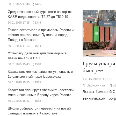
30.01.2025 17:46
1475
Средневзвешенный курс тенге на торгах
KASE подешевел на Т2,27 до Т519,19
30.01.2025 17:35
1344
Токаев встретился с премьером России и
принял приглашение Путина на парад
Победы в Москве
30.01.2025 17:13
1654
Установку датчиков для мониторинга
лавин начали в ВКО
Грузы ускоря
30.01.2025 15:43
1518
быстрее
Казахстанские компании могут попасть в
16 санкционный пакет Евросоюза
12.06.2023 13:00
30.01.2025 15:35
1529
Экономика
5
Казахстан планирует увеличить поставки
Логист Тимофей Си
мяса и пшеницы в Европу через Россию
техническом прогр
30.01.2025 15:22
1562
Школы собираются перевести на новый
стандарт питания в Казахстане