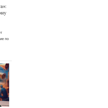
а»:
ону
ет
ие по