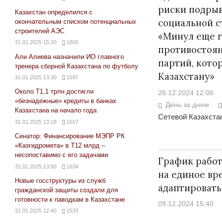
риски подрыв
Казахстан определился с
социальной с
окончательным списком потенциальных
строителей АЭС
«Минул еще 
31.01.2025 15:20
1800
противостоян
Али Алиева назначили ИО главного
партий, кото
тренера сборной Казахстана по футболу
Казахстану»
31.01.2025 13:30
1597
Около Т1,1 трлн достигли
26.12.2024 12:00
«безнадежные» кредиты в банках
День за днем
Казахстана на начало года
Сетевой Казахстан
31.01.2025 13:18
1557
Сенатор: Финансирование МЭПР РК
«Казгидромета» в Т12 млрд –
несопоставимо с его задачами
График работ
31.01.2025 13:00
1634
на единое вр
Новые госструктуры из служб
адаптировать
гражданской защиты создали для
готовности к паводкам в Казахстане
09.12.2024 15:40
31.01.2025 12:40
1533