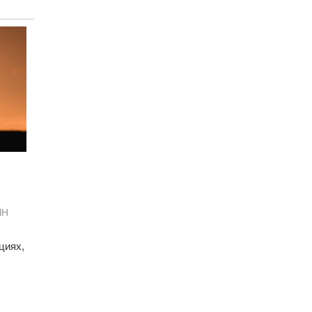
ЫН
циях,