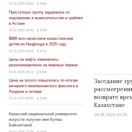
31.01.2025 09:50
1585
Преступную группу задержали по
подозрению в вымогательстве и грабеже
в Астане
31.01.2025 09:40
1639
$888 млн начислили казахстанским
детям из Нацфонда в 2025 году
31.01.2025 09:25
1474
Цены на нефть изменились
разнонаправленно на мировых биржах
31.01.2025 09:10
1509
Заседание гр
Цена на золото повысилась по итогам
вечернего межбанковского фиксинга в
рассмотрени
Лондоне в четверг
возврате вре
31.01.2025 08:45
1548
Казахстане
Казахский национальный университет
29.06.2024 14:20
искусств получил имя Куляш
Байсеитовой
30.01.2025 22:05
1649