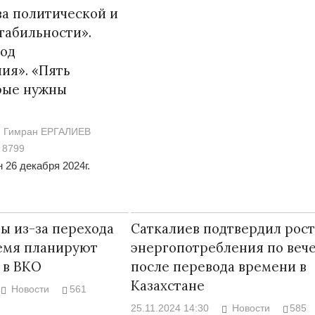
а политической и
табильности».
год
ия». «Пять
рые нужны
Война Мир
Гимран ЕРГАЛИЕВ
8799
 26 декабря 2024г.
ы из-за перехода
Саткалиев подтвердил рост
емя планируют
энергопотребления по веч
Война Миров.
 в ВКО
после перевода времени в
Сороса
Казахстане
08.11.2024 09:
Новости
561
25.11.2024 14:30
Новости
585