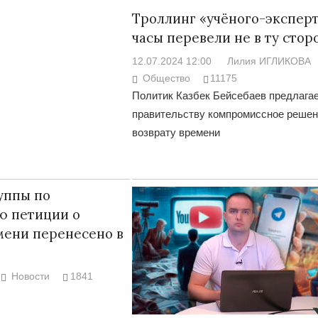
Троллинг «учёного-эксперт
часы перевели не в ту стор
12.07.2024 12:00
Лилия ИГЛИКОВА
Общество
11175
Политик Казбек Бейсебаев предлага
правительству компромиссное решен
возврату времени
уппы по
ю петиции о
мени перенесено в
Новости
1841