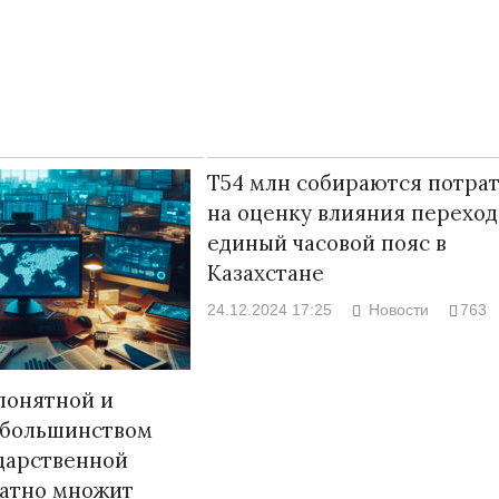
Т54 млн собираются потра
на оценку влияния переход
единый часовой пояс в
Казахстане
24.12.2024 17:25
Новости
763
Народ выбрал свет
Странная за
Дарига не ж
17.10.2024 17:00
29972
понятной и
Авиакомпани
 большинством
мошенникам
дарственной
30.10.2024 1
ратно множит