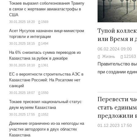
Токаев выразил соболезнования Трампу
в связи с жертвами авиакатастрофы в
США
30.01.2025 18:20
1569
Тупой коллек
Асет Нусупов назначен вице-министром
торговли и интеграции
или Время и 
30.01.2025 18:15
1494
06.02.2024 09:00
На 6% снизилась сумма переводов из
Жизнь
12163
Казахстана за рубеж в декабре
Правительство вы
30.01.2025 18:10
1361
при создании един
ЕС о вероятности строительства АЭС в
Казахстане Россией: На Росатоме нет
санкций
30.01.2025 18:07
1550
Перевести час
Токаев присвоил национальный статус
стать единым
двум музеям Казахстана
предложили в
30.01.2025 17:55
1552
Движение ограничено из-за непогоды на
01.12.2023 17:50
участке автодороги в двух областях
Казахстана