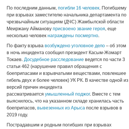
По последним данным,
погибли 16 человек
. Погибшему
при взрывах заместителю начальника департамента по
чрезвычайным ситуациям (ДЧС) Жамбылской области
Меиржану Айманову
присвоено звание героя
, еще
несколько человек
награждены посмертно
.
По факту взрыва
возбуждено уголовное дело
– об этом
в ночь инцидента сообщил президент Касым-Жомарт
Токаев.
Досудебное расследование
ведется по части 3
статьи 462 (нарушение правил обращения с
боеприпасами и взрывчатыми веществами, повлекшее
гибель двух и более человек) УК РК. В качестве одной из
версий причин инцидента
рассматривается
умышленный поджог
. Вместе с тем
выяснилось, что на указанном складе хранилась часть
боеприпасов,
вывезенных из Арыса
после взрывов в
2019 году.
Пострадавшим и родным погибших при взрывах