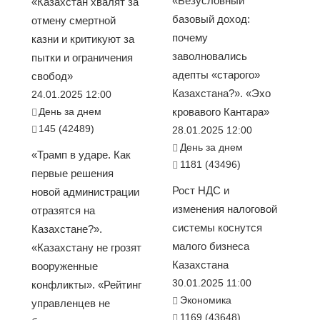
«Безусловный
«Казахстан хвалят за
базовый доход:
отмену смертной
почему
казни и критикуют за
заволновались
пытки и ограничения
адепты «старого»
свобод»
Казахстана?». «Эхо
24.01.2025 12:00
День за днем
кровавого Кантара»
145 (42489)
28.01.2025 12:00
День за днем
«Трамп в ударе. Как
1181 (43496)
первые решения
Рост НДС и
новой администрации
изменения налоговой
отразятся на
системы коснутся
Казахстане?».
малого бизнеса
«Казахстану не грозят
Казахстана
вооруженные
30.01.2025 11:00
конфликты». «Рейтинг
Экономика
управленцев не
1169 (43648)