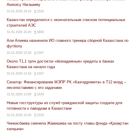
Акихису Нагашиму
31.01.2025 16:10
1523
Казахстан определился с окончательным списком потенциальных
строителей АЭС
31.01.2025 15:20
1800
Али Алиева назначили ИО главного тренера сборной Казахстана по
футболу
31.01.2025 13:30
1597
Около Т1,1 трлн достигли «безнадежные» кредиты в банках
Казахстана на начало года
31.01.2025 13:18
1557
Сенатор: Финансирование МЭПР РК «Казгидромета» в Т12 млрд –
несопоставимо с его задачами
31.01.2025 13:00
1634
Новые госструктуры из служб гражданской защиты создали для
готовности к паводкам в Казахстане
31.01.2025 12:40
1533
Чинкисбаева сменила Жамишева на посту главы фонда «Қазақстан
халқына»