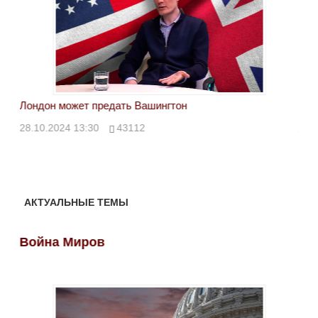
Лондон может предать Вашингтон
Эле
28.10.2024 13:30
43112
24.
АКТУАЛЬНЫЕ ТЕМЫ
Война Миров
Во