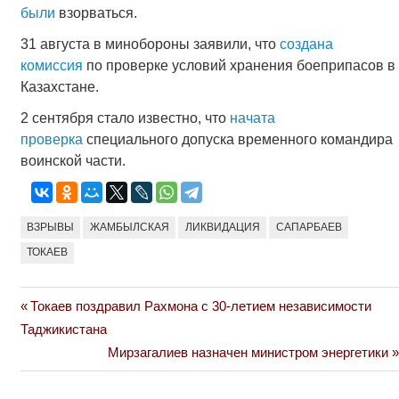
были
взорваться.
31 августа в минобороны заявили, что
создана
комиссия
по проверке условий хранения боеприпасов в
Казахстане.
2 сентября стало известно, что
начата
проверка
специального допуска временного командира
воинской части.
ВЗРЫВЫ
ЖАМБЫЛСКАЯ
ЛИКВИДАЦИЯ
САПАРБАЕВ
ТОКАЕВ
Previous
Токаев поздравил Рахмона с 30-летием независимости
Навигация
Post:
Таджикистана
по
Next
Мирзагалиев назначен министром энергетики
Post:
записям