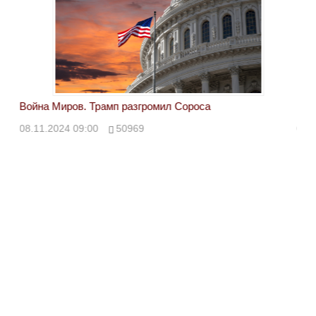
Война Миров. Трамп разгромил Сороса
Вой
08.11.2024 09:00
50969
08.