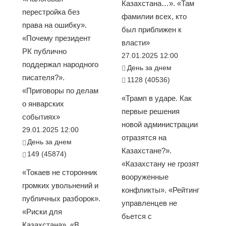
Казахстана…». «Там
перестройка без
фамилии всех, кто
права на ошибку».
был приближен к
«Почему президент
власти»
РК публично
27.01.2025 12:00
поддержал народного
День за днем
писателя?».
1128 (40536)
«Приговоры по делам
«Трамп в ударе. Как
о январских
первые решения
событиях»
новой администрации
29.01.2025 12:00
отразятся на
День за днем
Казахстане?».
149 (45874)
«Казахстану не грозят
«Токаев не сторонник
вооруженные
громких увольнений и
конфликты». «Рейтинг
публичных разборок».
управленцев не
«Риски для
бьется с
Казахстана». «В