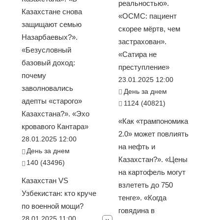
реальностью».
Казахстане снова
«ОСМС: пациент
защищают семью
скорее мёртв, чем
Назарбаевых?».
застрахован».
«Безусловный
«Сатира не
базовый доход:
преступление»
почему
23.01.2025 12:00
заволновались
День за днем
адепты «старого»
1124 (40821)
Казахстана?». «Эхо
«Как «трампономика
кровавого Кантара»
2.0» может повлиять
28.01.2025 12:00
на нефть и
День за днем
Казахстан?». «Цены
140 (43496)
на картофель могут
Казахстан VS
взлететь до 750
Узбекистан: кто круче
тенге». «Когда
по военной мощи?
говядина в
28.01.2025 11:00