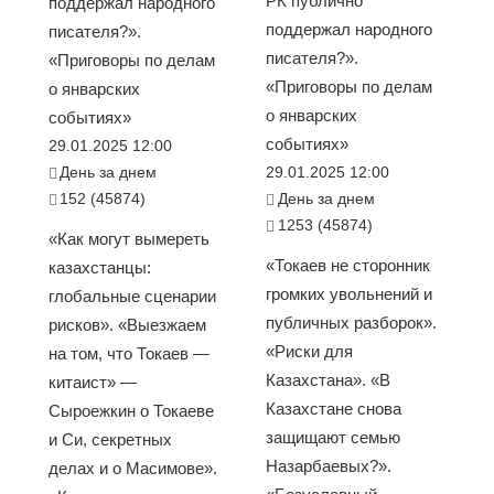
РК публично
поддержал народного
поддержал народного
писателя?».
писателя?».
«Приговоры по делам
«Приговоры по делам
о январских
о январских
событиях»
событиях»
29.01.2025 12:00
День за днем
29.01.2025 12:00
152 (45874)
День за днем
1253 (45874)
«Как могут вымереть
«Токаев не сторонник
казахстанцы:
громких увольнений и
глобальные сценарии
публичных разборок».
рисков». «Выезжаем
«Риски для
на том, что Токаев —
Казахстана». «В
китаист» —
Казахстане снова
Сыроежкин о Токаеве
защищают семью
и Си, секретных
Назарбаевых?».
делах и о Масимове».