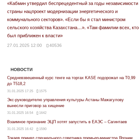
«Кабмин утвердил беспрецедентный за годы независимости
страны нацпроект модернизации энергетического и
коммунального секторов». «Если бы я стал министром
сельского хозяйства Казахстана…». «Там фамилии всех, кто
был приближен к власти»
27.01.2025 12:00
40536
НОВОСТИ
Средневзвешенный курс тенге на торгах KASE подорожал на Т0,99
до Т518,2
31.01.2025 17:25
1575
Экс-руководителю управления культуры Астаны Мажагулову
вынесли приговор за хищение
31.01.2025 16:54
1642
Взаимное признание ЭЦП хотят запустить в ЕАЭС – Сагинтаев
31.01.2025 16:42
1590
Токаев принял специального советника премьер-министра Японии