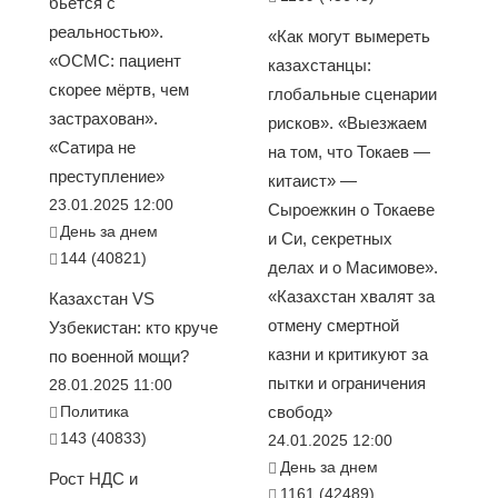
бьется с
реальностью».
«Как могут вымереть
«ОСМС: пациент
казахстанцы:
скорее мёртв, чем
глобальные сценарии
застрахован».
рисков». «Выезжаем
«Сатира не
на том, что Токаев —
преступление»
китаист» —
23.01.2025 12:00
Сыроежкин о Токаеве
День за днем
и Си, секретных
144 (40821)
делах и о Масимове».
«Казахстан хвалят за
Казахстан VS
отмену смертной
Узбекистан: кто круче
казни и критикуют за
по военной мощи?
пытки и ограничения
28.01.2025 11:00
Политика
свобод»
143 (40833)
24.01.2025 12:00
День за днем
Рост НДС и
1161 (42489)