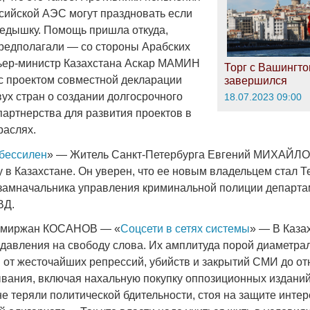
ссийской АЭС могут праздновать если
ередышку. Помощь пришла откуда,
 предполагали — со стороны Арабских
ьер-министр Казахстана Аскар МАМИН
Торг с Вашингт
 с проектом совместной декларации
завершился
ух стран о создании долгосрочного
18.07.2023 09:00
партнерства для развития проектов в
раслях.
бессилен
» — Житель Санкт-Петербурга Евгений МИХАЙЛО
 в Казахстане. Он уверен, что ее новым владельцем стал 
мначальника управления криминальной полиции департа
ВД.
Амиржан КОСАНОВ — «
Соцсети в сетях системы
» — В Каза
давления на свободу слова. Их амплитуда порой диаметра
 от жесточайших репрессий, убийств и закрытий СМИ до от
ывания, включая нахальную покупку оппозиционных издани
е теряли политической бдительности, стоя на защите интер