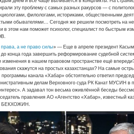
аждым днем и все чаще выливается в конфликты. На страни
ирали эту проблему с самых разных ракурсов — с политоло
оциологами, филологами, историками, общественными деят
стыми обывателями… Сегодня же решили посмотреть на нее
, и в этом нам поможет психолог, специалист по быстрым и
В.
 права, а не право силы
» — Еще в апреле президент Касы
до конца года завершить реформирование судебной систем
ие изменения в нашем правовом пространстве ещё впереди?
зования скажутся на простых казахстанцах? На самые остр
 программы канала «Хабар» обстоятельно ответил председ
инистративным делам Верховного суда РК Канат МУСИН в 
нтерес». А задавал тон весьма оживлённой беседы бесс
седатель правления АО «Агентство «Хабар», известный ка
н БЕКХОЖИН.