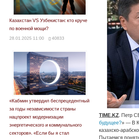
Казахстан VS Узбекистан: кто круче
по военной мощи?
28.01.2025 11:00
40833
«Кабмин утвердил беспрецедентный
за годы независимости страны
TIME
.
KZ
. Петр С
нацпроект модернизации
будущее?
» — В 
энергетического и коммунального
казахско-арабско
секторов». «Если бы я стал
Пытаемся понять