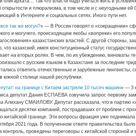
 олигархата… Так что власти надо учиться жить в условия
открытости и плюрализма, в том числе и с неугодными ей
икаций в Интернете и социальных сетях. Иного пути нет.
все так же могуч?
» — В России говорят о «сокращении» с
кого и могучего, происходящем якобы «вопреки» его попул
агословения» казахстанских властей. С другой стороны, за
о, что казахский, имея конституционный статус государствен
ает на вторых ролях. В чем, по их убеждению, виноваты те
роизошло с русским языком в Казахстане за последние трид
ытались ответить отечественные и зарубежные лингвисты, 
в южной столице нашей республики.
путат: на границе с Китаем застряли 10 тысяч машин
» — 3 
иса депутат Дания ЕСПАЕВА озвучила запрос первому за
а Алихану СМАИЛОВУ. Депутат рассказала, что в партию «
щаться десятки компаний, пострадавших от проблем с пр
ко-китайской границе. Эти вопросы фракция уже поднимала
нтября 2021 года. В полученном ответе правительства было
а контроль, проведены переговоры с китайской стороной и 