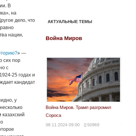
ии. В
ка», на
ругое дело, что
АКТУАЛЬНЫЕ ТЕМЫ
 равно
тва нации,
ов
Война Миров
Войн
риторию?
» —
о сих пор
но с
924-25 годах и
уждает кандидат
идно, у
 несколько
 Трамп разгромил
Война Миров. Трамп разгромил
Война 
м казахский
Сороса
Сорос
 о
00
50969
08.11.2024 09:00
50969
08.11.
оторое