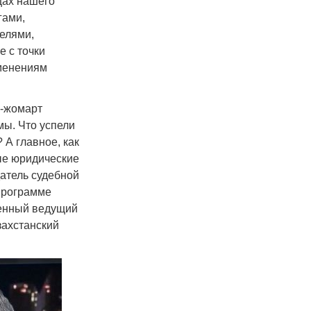
цах нашего
гами,
елями,
 с точки
зменениям
м-жомарт
ы. Что успели
 А главное, как
ые юридические
атель судебной
программе
менный ведущий
захстанский