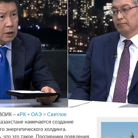
ВОИК – «
РК + ОАЭ = Светлое
Казахстане намечается создание
го энергетического холдинга.
, что это такое. Противники появления