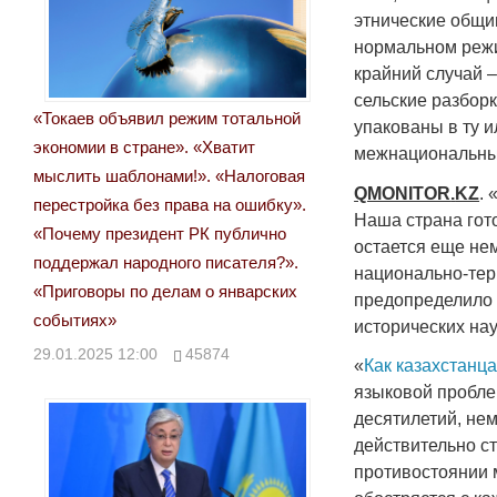
этнические общи
нормальном режи
крайний случай –
сельские разборк
«Токаев объявил режим тотальной
упакованы в ту 
экономии в стране». «Хватит
межнациональных
мыслить шаблонами!». «Налоговая
QMONITOR
.
KZ
. 
перестройка без права на ошибку».
Наша страна гото
«Почему президент РК публично
остается еще нем
поддержал народного писателя?».
национально-тер
«Приговоры по делам о январских
предопределило 
событиях»
исторических на
29.01.2025 12:00
45874
«
Как казахстанц
языковой пробле
десятилетий, нем
действительно с
противостоянии 