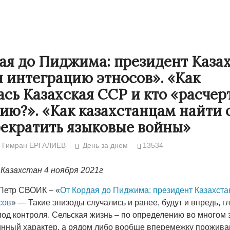
ая до Пиджима: президент Каза
 интеграцию этносов». «Как
ась Казахская ССР и кто «расчер
ию?». «Как казахстанцам найти
рекратить языковые войны»
Гимран ЕРГАЛИЕВ
День за днем
13534
Народ выбрал свет
Странная заб
Казахстан 4 ноября 2021г
Дарига не ждё
17.10.2024 17:00
29972
Авиакомпании
 Петр СВОИК – «
От Кордая до Пиджима: президент Казахст
мошенниками
сов
» — Такие эпизоды случались и ранее, будут и впредь, г
под контроля. Сельская жизнь – по определению во многом 
30.10.2024 14:
инный характер, а рядом либо вообще вперемежку прожив