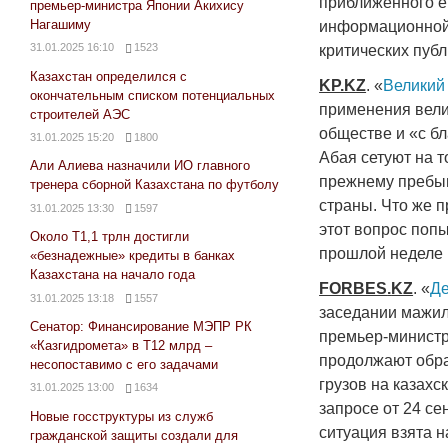
приближенного ей
премьер-министра Японии Акихису
Нагашиму
информационной 
31.01.2025 16:10
1523
критических публ
Казахстан определился с
KP.KZ
. «
Великий 
окончательным списком потенциальных
применения вели
строителей АЭС
обществе и «с бл
31.01.2025 15:20
1800
Абая сетуют на т
Али Алиева назначили ИО главного
прежнему пребыв
тренера сборной Казахстана по футболу
страны. Что же п
31.01.2025 13:30
1597
этот вопрос поп
Около Т1,1 трлн достигли
прошлой неделе 
«безнадежные» кредиты в банках
Казахстана на начало года
FORBES
.
KZ
. «
Де
31.01.2025 13:18
1557
заседании мажил
Сенатор: Финансирование МЭПР РК
премьер-министр
«Казгидромета» в Т12 млрд –
продолжают обра
несопоставимо с его задачами
грузов на казахс
31.01.2025 13:00
1634
запросе от 24 се
Новые госструктуры из служб
ситуация взята н
гражданской защиты создали для