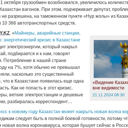
21 октября грузообмен возобновился, увеличилось количест
азахстан вагонов. При этом, подчеркивает депутат, пробле
 не разрешена, на таможенном пункте «Нур жолы» из Казах
 10 366 автотранспортных средств.
Y
.
KZ
. «
Майнеры, аварийные станции,
 энергетический кризис в Казахстане
ит электроэнергии, который накрыл
ай, подбирается и к нам, говорят
и. Потребление в нашей стране
году на 7%, хотя обычно не превышал
няли, насколько это существенный
е, что в Казахстане появилась еще одна
«Видение Казахс
сть. Как не попасть в этот кризис,
вне видимости
еры, ветхие электростанции и дешевые
21.11.2024 08:30
ию, разбиралась корреспондент…
ноз: к новому году Казахстан может накрыть новая волна к
дикам следует быть в полной боевой готовности, потому чт
я новая волна коронавируса, которая бушует сейчас в Росси