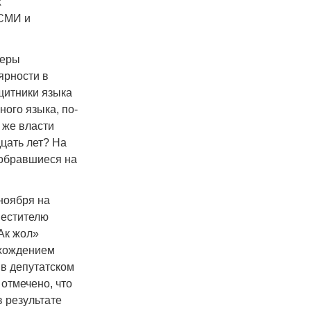
х
 СМИ и
феры
ярности в
щитники языка
ного языка, по-
 же власти
цать лет? На
собравшиеся на
ноября на
местителю
Ак жол»
охождением
 в депутатском
 отмечено, что
в результате