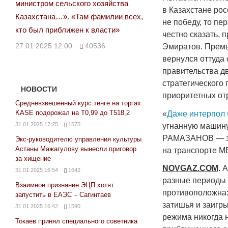
министром сельского хозяйства
в Казахстане ро
Казахстана…». «Там фамилии всех,
не победу, то п
кто был приближен к власти»
честно сказать,
27.01.2025 12:00
40536
Эмиратов. Прем
вернулся оттуда
правительства дв
стратегического 
НОВОСТИ
приоритетных от
Средневзвешенный курс тенге на торгах
KASE подорожал на Т0,99 до Т518,2
«
Даже интерпол 
31.01.2025 17:25
1575
угнанную машину
РАМАЗАНОВ — за
Экс-руководителю управления культуры
Астаны Мажагулову вынесли приговор
на транспорте М
за хищение
NOVGAZ.COM
. 
31.01.2025 16:54
1642
разные периоды 
Взаимное признание ЭЦП хотят
противоположна:
запустить в ЕАЭС – Сагинтаев
затишья и заигр
31.01.2025 16:42
1590
режима никогда н
Токаев принял специального советника