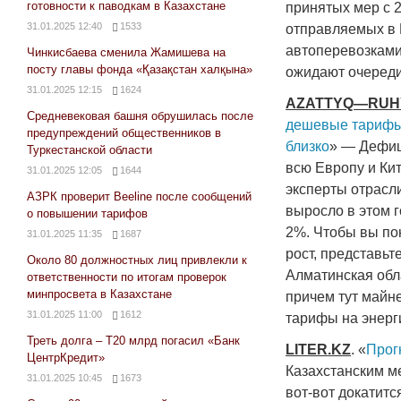
готовности к паводкам в Казахстане
принятых мер с 
31.01.2025 12:40
1533
отправляемых в К
автоперевозками
Чинкисбаева сменила Жамишева на
посту главы фонда «Қазақстан халқына»
ожидают очереди
31.01.2025 12:15
1624
AZATTYQ
—
RUH
Средневековая башня обрушилась после
дешевые тарифы:
предупреждений общественников в
близко
» — Дефиц
Туркестанской области
всю Европу и Кит
31.01.2025 12:05
1644
эксперты отрасл
АЗРК проверит Beeline после сообщений
выросло в этом 
о повышении тарифов
2%. Чтобы вы по
31.01.2025 11:35
1687
рост, представьт
Около 80 должностных лиц привлекли к
Алматинская обла
ответственности по итогам проверок
минпросвета в Казахстане
причем тут майн
31.01.2025 11:00
1612
тарифы на энерг
Треть долга – Т20 млрд погасил «Банк
LITER
.
KZ
. «
Прог
ЦентрКредит»
Казахстанским ме
31.01.2025 10:45
1673
вот-вот докатитс