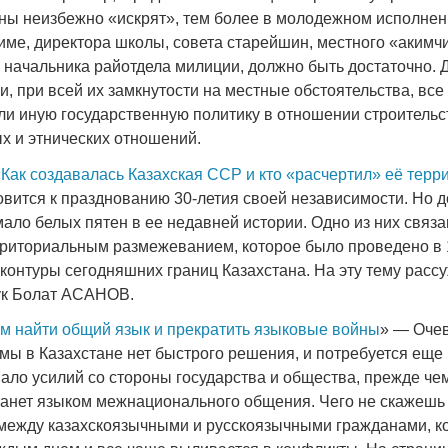
ны неизбежно «искрят», тем более в молодежном исполнен
ме, директора школы, совета старейшин, местного «акимчи
 начальника райотдела милиции, должно быть достаточно. Д
и, при всей их замкнутости на местные обстоятельства, все
или иную государственную политику в отношении строительс
Война Мир
 и этнических отношений.
«
Как создавалась Казахская ССР и кто «расчертил» её тер
вится к празднованию 30-летия своей независимости. Но д
ало белых пятен в ее недавней истории. Одно из них связа
риториальным размежеванием, которое было проведено в 1
контуры сегодняшних границ Казахстана. На эту тему расс
ук Болат АСАНОВ.
ам найти общий язык и прекратить языковые войны
» — Очев
мы в Казахстане нет быстрого решения, и потребуется еще
Война Миров.
ало усилий со стороны государства и общества, прежде че
Сороса
танет языком межнационального общения. Чего не скажешь
08.11.2024 09:
между казахскоязычными и русскоязычными гражданами, к