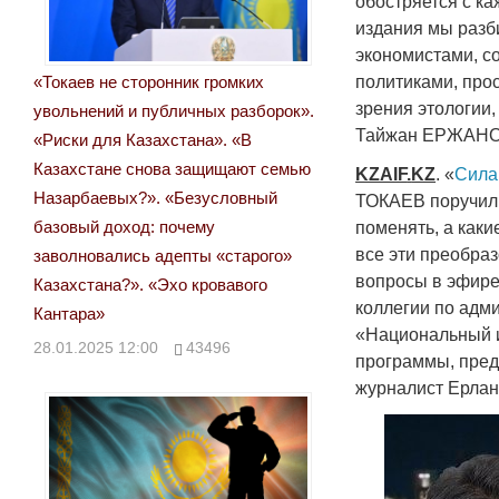
обостряется с к
издания мы разб
экономистами, с
«Токаев не сторонник громких
политиками, про
зрения этологии
увольнений и публичных разборок».
Тайжан ЕРЖАНО
«Риски для Казахстана». «В
Казахстане снова защищают семью
KZAIF
.
KZ
. «
Сила
Назарбаевых?». «Безусловный
ТОКАЕВ поручил 
базовый доход: почему
поменять, а как
все эти преобра
заволновались адепты «старого»
вопросы в эфире
Казахстана?». «Эхо кровавого
коллегии по адм
Кантара»
«Национальный и
28.01.2025 12:00
43496
программы, пред
журналист Ерла