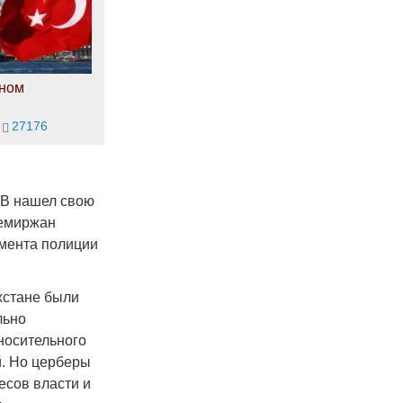
оном
27176
В нашел свою
Темиржан
мента полиции
хстане были
льно
носительного
й. Но церберы
есов власти и