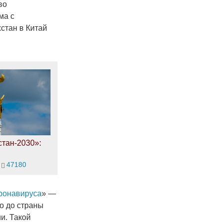
во
ма с
стан в Китай
тан-2030»:
47180
оронавируса
» —
о до страны
и. Такой