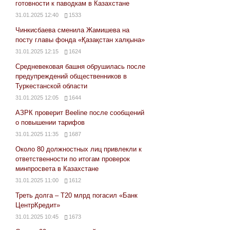
готовности к паводкам в Казахстане
31.01.2025 12:40
1533
Чинкисбаева сменила Жамишева на
посту главы фонда «Қазақстан халқына»
31.01.2025 12:15
1624
Средневековая башня обрушилась после
предупреждений общественников в
Туркестанской области
31.01.2025 12:05
1644
АЗРК проверит Beeline после сообщений
о повышении тарифов
31.01.2025 11:35
1687
Около 80 должностных лиц привлекли к
ответственности по итогам проверок
минпросвета в Казахстане
31.01.2025 11:00
1612
Треть долга – Т20 млрд погасил «Банк
ЦентрКредит»
31.01.2025 10:45
1673