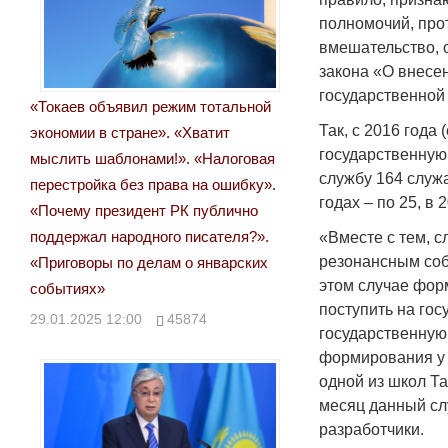
полномочий, про
вмешательство, 
закона «О внесе
государственной
«Токаев объявил режим тотальной
Так, с 2016 года
экономии в стране». «Хватит
государственную
мыслить шаблонами!». «Налоговая
службу 164 служащ
перестройка без права на ошибку».
годах – по 25, в 
«Почему президент РК публично
поддержал народного писателя?».
«Вместе с тем, с
резонансным соб
«Приговоры по делам о январских
этом случае фор
событиях»
поступить на гос
29.01.2025 12:00
45874
государственную
формирования у н
одной из школ Та
месяц данный сл
разработчики.