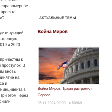
 неправомерное
 проекта
 «О
АКТУАЛЬНЫЕ ТЕМЫ
ов
Война Миров
Войн
редитирующий
рственную
2019 и 2020
 причастны к
 проступок. В
им вновь
ринятие на
са и
 Трамп разгромил
Война Миров. Трамп разгромил
Война 
е инцидента в
Сороса
Сорос
При этом через
яснили
00
50969
08.11.2024 09:00
50969
08.11.