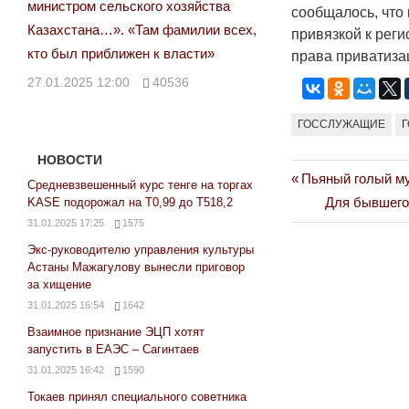
министром сельского хозяйства
сообщалось, что
Казахстана…». «Там фамилии всех,
привязкой к реги
кто был приближен к власти»
права приватиза
27.01.2025 12:00
40536
ГОССЛУЖАЩИЕ
НОВОСТИ
Previous
Пьяный голый му
Навигация
Средневзвешенный курс тенге на торгах
Post:
Next
Для бывшего 
KASE подорожал на Т0,99 до Т518,2
по
31.01.2025 17:25
1575
Post:
Экс-руководителю управления культуры
записям
Астаны Мажагулову вынесли приговор
за хищение
31.01.2025 16:54
1642
Взаимное признание ЭЦП хотят
запустить в ЕАЭС – Сагинтаев
31.01.2025 16:42
1590
Токаев принял специального советника