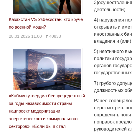
3)осуществления
деятельности;
Казахстан VS Узбекистан: кто круче
4) нарушения по
открывать и имет
по военной мощи?
иностранных бан
28.01.2025 11:00
40833
владения и (или
5) неэтичного в
политики государ
органов государс
государственных
7) грубого допу
должностных обя
«Кабмин утвердил беспрецедентный
Ранее сообщалось
за годы независимости страны
пересмотреть по
нацпроект модернизации
определить поня
энергетического и коммунального
поправок предл
секторов». «Если бы я стал
руководителей а