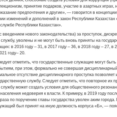
текционизм, принятие подарков, участие в азартных играх,
оказание предпочтения и другие», — говорится в концепции
нии изменений и дополнений в закон Республики Казахстан
 службе Республики Казахстан».
Война Мир
 (с введением нового законодательства) за проступок, диск
 службу, уволены и не могут быть вновь приняты на госуда
их: в 2016 году – 31, в 2017 году – 36, в 2018 году – 27, в 
2021 году– 20.
ледует отметить, что государственные служащие могут быть
ытиям, при этом, формально не совершая дисциплинарный
мальное отсутствие дисциплинарного проступка позволяет 
ударственную службу. Следует отметить, что повторное их п
 службу может создать условия для общественного резонан
Война Миров.
аселения недоверия к власти. К примеру, в 2019 году посл
Сороса
раза по поручению главы государства уволен аким города. 
ужащий был принят на иную должность корпуса «Б», — по
08.11.2024 09: