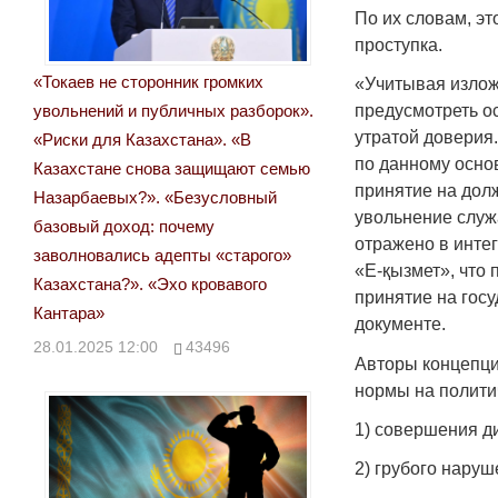
По их словам, э
проступка.
«Токаев не сторонник громких
«Учитывая излож
увольнений и публичных разборок».
предусмотреть о
утратой доверия
«Риски для Казахстана». «В
по данному осно
Казахстане снова защищают семью
принятие на долж
Назарбаевых?». «Безусловный
увольнение служ
базовый доход: почему
отражено в инте
заволновались адепты «старого»
«Е-қызмет», что 
Казахстана?». «Эхо кровавого
принятие на гос
Кантара»
документе.
28.01.2025 12:00
43496
Авторы концепци
нормы на полити
1) совершения д
2) грубого наруш