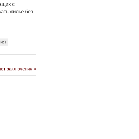
ащих с
вать жилье без
РИЯ
лет заключения