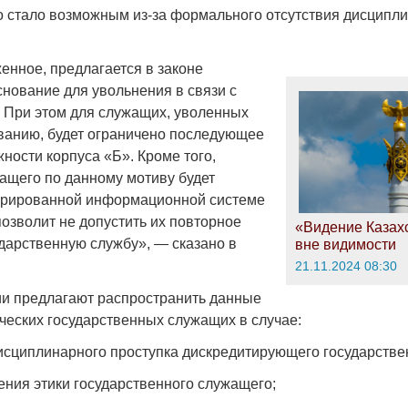
то стало возможным из-за формального отсутствия дисципл
енное, предлагается в законе
снование для увольнения в связи с
. При этом для служащих, уволенных
ванию, будет ограничено последующее
ности корпуса «Б». Кроме того,
ащего по данному мотиву будет
грированной информационной системе
позволит не допустить их повторное
«Видение Казахс
ударственную службу», — сказано в
вне видимости
21.11.2024 08:30
и предлагают распространить данные
ческих государственных служащих в случае:
исциплинарного проступка дискредитирующего государстве
ения этики государственного служащего;