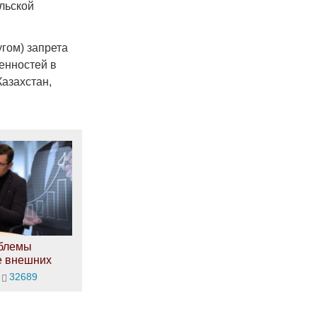
льской
гом) запрета
енностей в
азахстан,
облемы
е внешних
32689