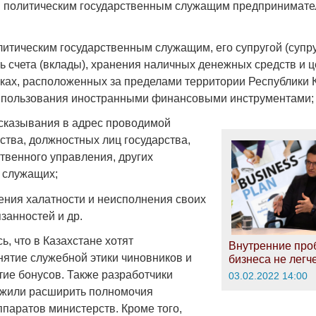
 политическим государственным служащим предпринимате
литическим государственным служащим, его супругой (супру
ь счета (вклады), хранения наличных денежных средств и ц
ках, расположенных за пределами территории Республики К
) пользования иностранными финансовыми инструментами;
ысказывания в адрес проводимой
ства, должностных лиц государства,
твенного управления, других
 служащих;
щения халатности и неисполнения своих
занностей и др.
, что в Казахстане хотят
Внутренние пр
нятие служебной этики чиновников и
бизнеса не легч
тие бонусов. Также разработчики
03.02.2022 14:00
ожили расширить полномочия
ппаратов министерств. Кроме того,