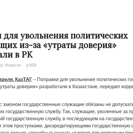
 для увольнения политических
щих из-за «утраты доверия»
али в РК
Новости
858
преля. КазТАГ
– Поправки для увольнения политических г
«утраты доверия» разработали в Казахстане, передает корр
Народ выбрал свет
Странная з
Дарига не ж
17.10.2024 17:00
29972
 с законом государственные служащие обязаны не допускать
Авиакомпан
х государственную службу. Так, служащие, уволенные за п
мошенника
й государственную службу, в последующем на государстве
и этом проступками, дискредитирующими государственную с
30.10.2024 
ются деяния, способные создать условия для коррупции (