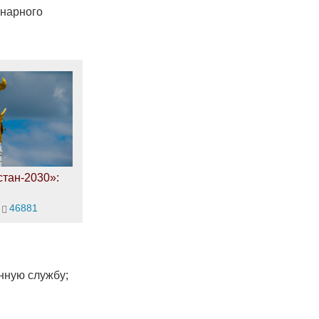
инарного
тан-2030»:
46881
нную службу;