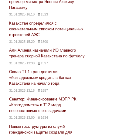
премьер-министра Японии Акихису
Нагашиму
31.01.2025 16:10
1523
Казахстан определился с
окончательным списком потенциальных
строителей АЭС
31.01.2025 15:20
1800
Али Алиева назначили ИО главного
тренера сборной Казахстана по футболу
31.01.2025 13:30
1597
Около Т1,1 трлн достигли
«безнадежные» кредиты в банках
Казахстана на начало года
31.01.2025 13:18
1557
Сенатор: Финансирование МЭПР РК
«Казгидромета» в Т12 млрд –
несопоставимо с его задачами
31.01.2025 13:00
1634
Новые госструктуры из служб
гражданской защиты создали для