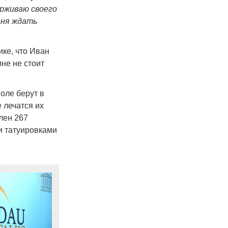
ерживаю своего
еня ждать
ке, что Иван
не не стоит
поле берут в
 лечатся их
лен 267
и татуировками