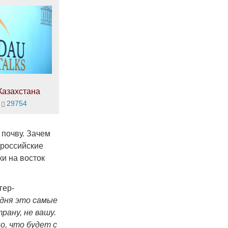
Казахстана
29754
 почву. Зачем
 российские
и на восток
гер-
одня это самые
рану, не вашу.
о, что будет с