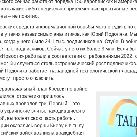
ского сейчас работают порядка 150 европейских и америка
и хоть какие-либо специально привлеченные креативные ре
ны – не понятно.
евских средств информационной борьбы можно судить по 
ов у таких независимых аналитиков, как Юрий Подоляка. М
а, когда у него было 24,1 тыс. подписчиков на Ютубе. В вой
17 тыс. подписчиков. Сейчас у него их более 3 млн. Если бы
Новости» работали в соответствии с требованиями 2022 го
 мог бы случиться столь астрономический рост подписчиков
ий Подоляка работает на западной технологической площадк
 могут просто отключить.
 первоначальный план Кремля по войне
алился, стратегию пришлось
лавных провалов три. Первый – это
то украинские элиты, находившиеся в
ой, выполнят свою часть работы.
арии оказались верны Киеву и в тылу
сийских войск возникла враждебная