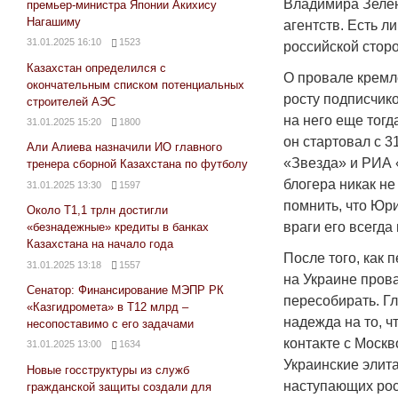
Владимира Зелен
премьер-министра Японии Акихису
Нагашиму
агентств. Есть л
31.01.2025 16:10
1523
российской сторо
Казахстан определился с
О провале кремл
окончательным списком потенциальных
росту подписчик
строителей АЭС
на него еще тогд
31.01.2025 15:20
1800
он стартовал с 3
Али Алиева назначили ИО главного
«Звезда» и РИА «
тренера сборной Казахстана по футболу
блогера никак не
31.01.2025 13:30
1597
помнить, что Юр
Около Т1,1 трлн достигли
враги его всегда
«безнадежные» кредиты в банках
Казахстана на начало года
После того, как
31.01.2025 13:18
1557
на Украине пров
Сенатор: Финансирование МЭПР РК
пересобирать. Г
«Казгидромета» в Т12 млрд –
надежда на то, ч
несопоставимо с его задачами
контакте с Москв
31.01.2025 13:00
1634
Украинские элит
Новые госструктуры из служб
наступающих рос
гражданской защиты создали для