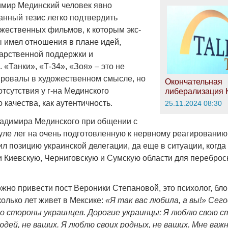
имир Мединский человек явно
анный тезис легко подтвердить
жественных фильмов, к которым экс-
ы имел отношения в плане идей,
дарственной поддержки и
«Танки», «Т-34», «Зоя» – это не
провалы в художественном смысле, но
Окончательная
отсутствия у г-на Мединского
либерализация 
 качества, как аутентичность.
25.11.2024 08:30
адимира Мединского при общении с
уле лег на очень подготовленную к нервному реагированию
л позицию украинской делегации, да еще в ситуации, когда
и Киевскую, Черниговскую и Сумскую области для переброск
жно привести пост Вероники Степановой, это психолог, бло
олько лет живет в Мексике:
«Я так вас любила, а вы!» Сег
о стороны украинцев. Дорогие украинцы: Я люблю свою ст
юдей, не ваших. Я люблю своих родных, не ваших. Мне важн