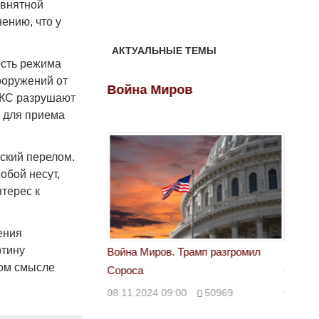
евнятной
ению, что у
АКТУАЛЬНЫЕ ТЕМЫ
ость режима
ооружений от
ов
Война Миров
Войн
ВКС разрушают
и для приема
еский перелом.
обой несут,
терес к
ения
ртину
 Трамп разгромил
Война Миров. Трамп разгромил
Война 
хом смысле
Сороса
Сорос
00
50969
08.11.2024 09:00
50969
08.11.