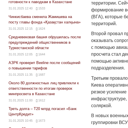
готовности к паводкам в Казахстане
территории. Сейч
31.01.2025 12:40
1533
формирование в
(ВГА), которые 
Чинкисбаева сменила Жамишева на
посту главы фонда «Қазақстан халқына»
территорий.
31.01.2025 12:15
1624
Второй провал п
Средневековая башня обрушилась после
оказывать сопро
предупреждений общественников в
с помощью авиац
Туркестанской области
просчета стал д
31.01.2025 12:05
1644
помощью активно
АЗРК проверит Beeline после сообщений
подразделения.
о повышении тарифов
31.01.2025 11:35
1687
Третьим провало
Около 80 должностных лиц привлекли к
Киева оперативн
ответственности по итогам проверок
резкое усиление
минпросвета в Казахстане
инфраструктуре, 
31.01.2025 11:00
1612
соляркой.
Треть долга – Т20 млрд погасил «Банк
ЦентрКредит»
В новых военных
31.01.2025 10:45
1673
группировки ВСУ