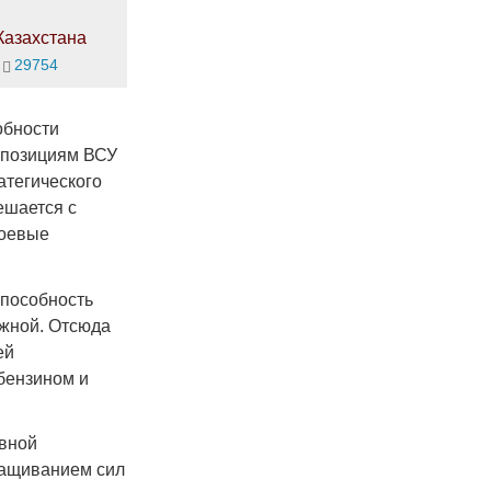
Казахстана
29754
обности
о позициям ВСУ
атегического
ешается с
боевые
способность
ежной. Отсюда
ей
 бензином и
авной
ращиванием сил