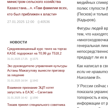
министром сельского хозяйства
медийных спикер
Казахстана…». «Там фамилии всех,
полюс глупости (
кто был приближен к власти»
(Песков) и тольк
(Кадыров).
27.01.2025 12:00
40536
Фигуры людей в
тем, что находя
«многоходовочка
НОВОСТИ
генеральная лини
Средневзвешенный курс тенге на торгах
непосредственно
KASE подорожал на Т0,99 до Т518,2
предадут ли их в
31.01.2025 17:25
1575
Как написал в с
Экс-руководителю управления культуры
Астаны Мажагулову вынесли приговор
если не нравитс
за хищение
Николаем
II».
31.01.2025 16:54
1642
У России сейчас
Взаимное признание ЭЦП хотят
показала украинс
запустить в ЕАЭС – Сагинтаев
топорность и ко
31.01.2025 16:42
1590
информации от р
Токаев принял специального советника