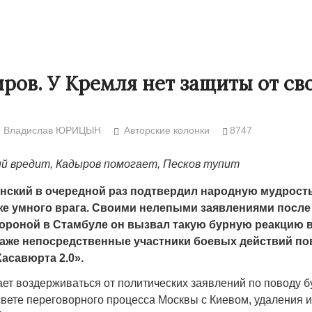
ров. У Кремля нет защиты от св
Владислав ЮРИЦЫН
Авторские колонки
8747
й вредит, Кадыров помогает, Песков тупит
ский в очередной раз подтвердил народную мудрость 
же умного врага. Своими нелепыми заявлениями после
 в Жанаозене.
«Новый Казахстан не говорит всей
Лондон может
тороной в Стамбуле он вызвал такую бурную реакцию 
искации.
правды»
28.10.2024 13:
даже непосредственные участники боевых действий по
или с
асавюрта 2.0».
29.10.2024 09:00
39623
ет воздерживаться от политических заявлений по поводу 
8888
свете переговорного процесса Москвы с Киевом, удаления и