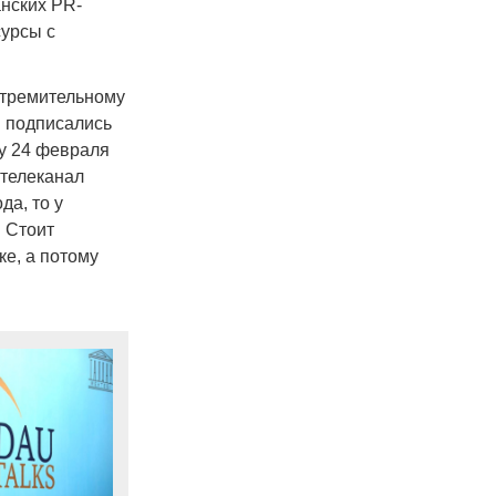
нских PR-
сурсы с
стремительному
ы подписались
ну 24 февраля
 телеканал
да, то у
. Стоит
е, а потому