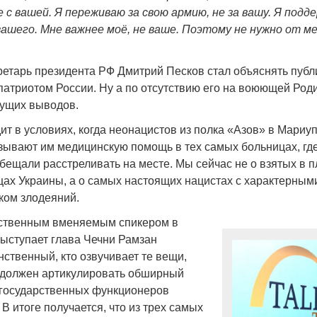
е с вашей. Я переживаю за свою армию, не за вашу. Я подд
вашего. Мне важнее моё, не ваше. Поэтому не нужно от м
ретарь президента РФ Дмитрий Песков стал объяснять публи
патриотом России. Ну а по отсутствию его на воюющей Роди
дущих выводов.
ит в условиях, когда неонацистов из полка «Азов» в Мариу
азывают им медицинскую помощь в тех самых больницах, где
бещали расстреливать на месте. Мы сейчас не о взятых в п
цах Украины, а о самых настоящих нацистах с характерным
ком злодеяний.
нственным вменяемым спикером в
выступает глава Чечни Рамзан
ственный, кто озвучивает те вещи,
 должен артикулировать обширный
 государственных функционеров
 В итоге получается, что из трех самых