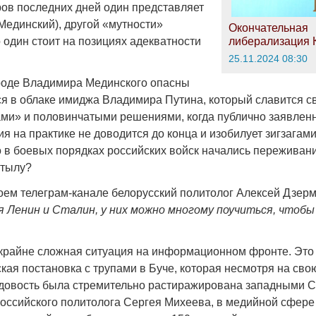
ов последних дней один представляет
Мединский), другой «мутности»
Окончательная
о один стоит на позициях адекватности
либерализация 
25.11.2024 08:30
роде Владимира Мединского опасны
тся в облаке имиджа Владимира Путина, который славится 
ми» и половинчатыми решениями, когда публично заявлен
я на практике не доводится до конца и изобилует зигзагами
 в боевых порядках российских войск начались переживани
 тылу?
воем телеграм-канале белорусский политолог Алексей Дзерм
я Ленин и Сталин, у них можно многому поучиться, чтобы
 крайне сложная ситуация на информационном фронте. Это
кая постановка с трупами в Буче, которая несмотря на св
ндовость была стремительно растиражирована западными 
оссийского политолога Сергея Михеева, в медийной сфере