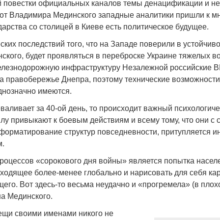
 повестки официальных каналов темы денацификации и н
 от Владимира Мединского западные аналитики пришли к мн
дарства со столицей в Киеве есть политическое будущее.
ских последствий того, что на Западе поверили в устойчив
ского, будет проявляться в переброске Украине тяжелых в
Война Мир
елезнодорожную инфраструктуру Незалежной российские 
на правобережье Днепра, поэтому технические возможност
однозначно имеются.
валивает за 40-ой день, то происходит важный психологич
лу привыкают к боевым действиям и всему тому, что они с с
форматирование структур повседневности, притупляется ин
м.
оцессов «сорокового дня войны» является попытка насел
ходящее более-менее глобально и нарисовать для себя ка
Война Миров.
щего. Вот здесь-то весьма неудачно и «прогремела» (в пло
Сороса
на Мединского.
08.11.2024 09:
ещи своими именами никого не