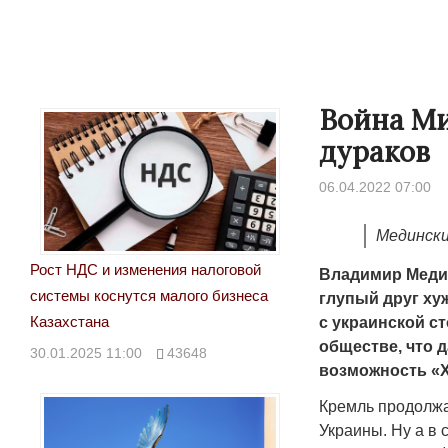
Война Ми
дураков
06.04.2022 07:00
Медински
Рост НДС и изменения налоговой
Владимир Медин
системы коснутся малого бизнеса
глупый друг ху
Народ выбрал свет
Странная забастовка
Казахстана
с украинской с
Дарига не ждёт конф
17.10.2024 17:00
29972
обществе, что 
30.01.2025 11:00
43648
Авиакомпании сравн
возможность «Х
мошенниками
Кремль продолжа
30.10.2024 14:00
2
Украины. Ну а в 