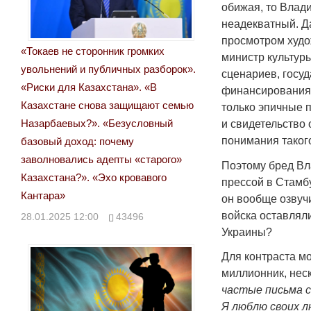
обижая, то Влад
неадекватный. Д
просмотром худо
«Токаев не сторонник громких
министр культур
увольнений и публичных разборок».
сценариев, госу
«Риски для Казахстана». «В
финансирования. 
Казахстане снова защищают семью
только эпичные 
Назарбаевых?». «Безусловный
и свидетельство 
понимания такого
базовый доход: почему
заволновались адепты «старого»
Поэтому бред Вл
Казахстана?». «Эхо кровавого
прессой в Стамб
Кантара»
он вообще озвучи
войска оставлял
28.01.2025 12:00
43496
Украины?
Для контраста мо
миллионник, неск
частые письма с
Я люблю своих л