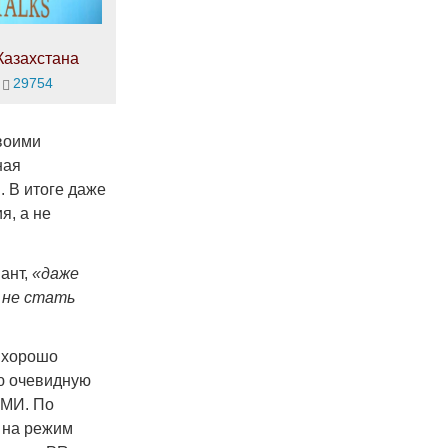
Казахстана
29754
своими
ная
. В итоге даже
я, а не
ант,
«даже
 не стать
 хорошо
ою очевидную
СМИ. По
 на режим