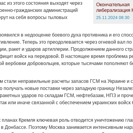
ас из этого состояния выходят через
Окончательная
оенно-гражданских администраций
либерализация 
берут на себя вопросы тыловых
25.11.2024 08:30
роявился в недооценке боевого духа противника и его спос
тивление. Теперь это преодолевается через огневой вал п
ии, ракет и ударов артиллерии. Продолжением данного стр
ефицит войск на передовой. В настоящее время проблема р
й вербовки добровольцев, которые тысячами пополняют 
м стали неправильные расчеты запасов ГСМ на Украине и 
о получать новые поставки через западную границу Незал
 ракетных ударов по складам ГСМ, нефтебазам, НПЗ и проч
так или иначе связанной с обеспечением украинских войск
 планах Кремля ключевая роль отводится уничтожению гл
 в Донбассе. Поэтому Москва занимается интенсивным на