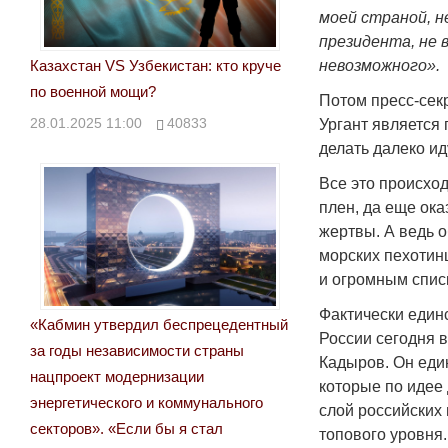
моей страной, н
президента, не 
невозможного».
Казахстан VS Узбекистан: кто круче
по военной мощи?
Потом пресс-сек
28.01.2025 11:00
40833
Ургант является 
делать далеко и
Все это происход
плен, да еще ок
жертвы. А ведь о
морских пехотин
и огромным спис
Фактически еди
«Кабмин утвердил беспрецедентный
России сегодня 
за годы независимости страны
Кадыров. Он един
нацпроект модернизации
которые по идее
энергетического и коммунального
слой российских
секторов». «Если бы я стал
топового уровня.