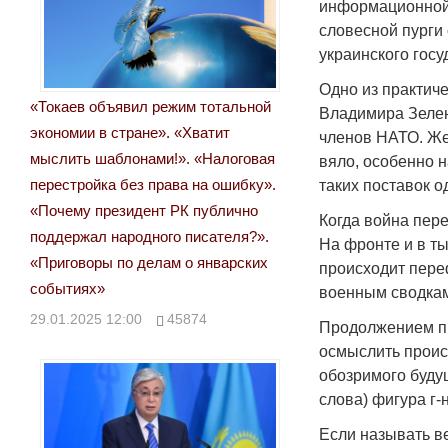
информационной
словесной пурги
украинского госу
Одно из практиче
«Токаев объявил режим тотальной
Владимира Зелен
экономии в стране». «Хватит
членов НАТО. Ж
мыслить шаблонами!». «Налоговая
вяло, особенно 
перестройка без права на ошибку».
таких поставок 
«Почему президент РК публично
Когда война пере
поддержал народного писателя?».
На фронте и в ты
«Приговоры по делам о январских
происходит пере
событиях»
военным сводка
29.01.2025 12:00
45874
Продолжением пр
осмыслить проис
обозримого буду
слова) фигура г-
Если называть в