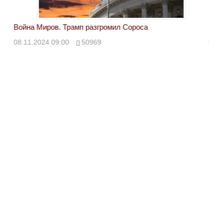
Война Миров. Трамп разгромил Сороса
Вой
08.11.2024 09:00
50969
08.