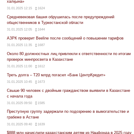
халқына»
31.01.2025 12:15
1624
Средневековая башня обрушилась после предупреждений
общественников в Туркестанской области
31.01.2025 12:05
1644
АЗРК проверит Beeline после сообщений о повышении тарифов
31.01.2025 11:35
1687
Около 80 должностных лиц привлекли к ответственности по итогам
проверок минпросвета в Казахстане
31.01.2025 11:00
1612
Треть долга – Т20 млрд погасил «Банк ЦентрКредит»
31.01.2025 10:45
1673
Свыше 90 человек с двойным гражданством выявили в Казахстане
с начала года
31.01.2025 09:50
1585
Преступную группу задержали по подозрению в вымогательстве и
грабеже в Астане
31.01.2025 09:40
1639
$888 млн начислили казахстанским детям из Нацфонда в 2025 году