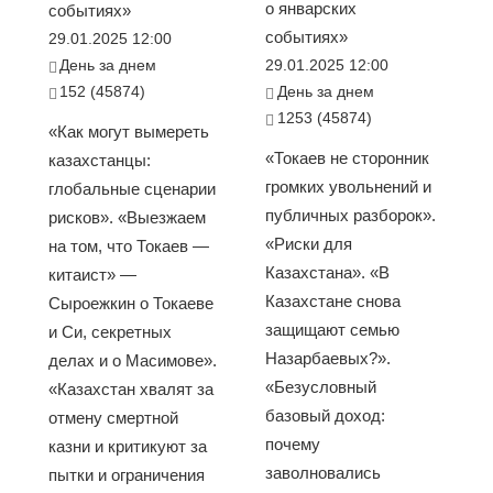
о январских
событиях»
событиях»
29.01.2025 12:00
День за днем
29.01.2025 12:00
152 (45874)
День за днем
1253 (45874)
«Как могут вымереть
«Токаев не сторонник
казахстанцы:
громких увольнений и
глобальные сценарии
публичных разборок».
рисков». «Выезжаем
«Риски для
на том, что Токаев —
Казахстана». «В
китаист» —
Казахстане снова
Сыроежкин о Токаеве
защищают семью
и Си, секретных
Назарбаевых?».
делах и о Масимове».
«Безусловный
«Казахстан хвалят за
базовый доход:
отмену смертной
почему
казни и критикуют за
заволновались
пытки и ограничения