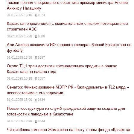
Токаев принял специального советника премьер-министра Японии
Акихису Нагашиму
31.01.2025 16:10
1523
Казахстан определился с окончательным списком потенциальных
строителей АЭС
31.01.2025 15:20
1800
Али Алиева назначили ИО главного тренера сборной Казахстана по
футболу
31.01.2025 13:30
1597
Около Т1,1 трлн достигли «безнадежные» кредиты в банках
Казахстана на начало года
31.01.2025 13:18
1557
Сенатор: Финансирование МЭПР РК «Казгидромета» в Т12 млрд –
несопоставимо с его задачами
31.01.2025 13:00
1634
Новые госструктуры из служб гражданской защиты создали для
готовности к паводкам в Казахстане
31.01.2025 12:40
1533
Чинкисбаева сменила Жамишева на посту главы фонда «Қазақстан