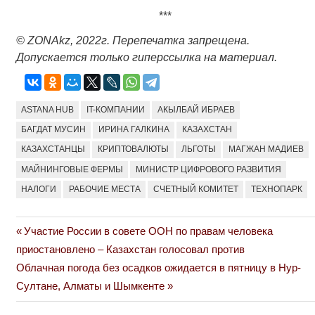
***
© ZONAkz, 2022г. Перепечатка запрещена.
Допускается только гиперссылка на материал.
ASTANA HUB
IT-КОМПАНИИ
АКЫЛБАЙ ИБРАЕВ
БАГДАТ МУСИН
ИРИНА ГАЛКИНА
КАЗАХСТАН
КАЗАХСТАНЦЫ
КРИПТОВАЛЮТЫ
ЛЬГОТЫ
МАГЖАН МАДИЕВ
МАЙНИНГОВЫЕ ФЕРМЫ
МИНИСТР ЦИФРОВОГО РАЗВИТИЯ
НАЛОГИ
РАБОЧИЕ МЕСТА
СЧЕТНЫЙ КОМИТЕТ
ТЕХНОПАРК
Previous
Участие России в совете ООН по правам человека
Навигация
Post:
приостановлено – Казахстан голосовал против
по
Next
Облачная погода без осадков ожидается в пятницу в Нур-
Post:
Султане, Алматы и Шымкенте
записям