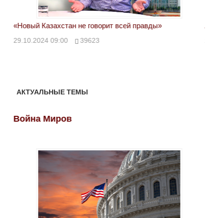
«Новый Казахстан не говорит всей правды»
Лон
ми
29.10.2024 09:00
39623
28.
АКТУАЛЬНЫЕ ТЕМЫ
Война Миров
Во