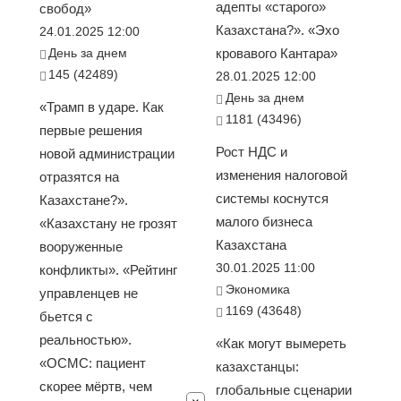
адепты «старого»
свобод»
Казахстана?». «Эхо
24.01.2025 12:00
День за днем
кровавого Кантара»
145 (42489)
28.01.2025 12:00
День за днем
«Трамп в ударе. Как
1181 (43496)
первые решения
Рост НДС и
новой администрации
изменения налоговой
отразятся на
системы коснутся
Казахстане?».
малого бизнеса
«Казахстану не грозят
Казахстана
вооруженные
30.01.2025 11:00
конфликты». «Рейтинг
Экономика
управленцев не
1169 (43648)
бьется с
реальностью».
«Как могут вымереть
«ОСМС: пациент
казахстанцы:
скорее мёртв, чем
глобальные сценарии