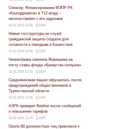
Сенатор: Финансирование МЭПР РК
«Казгидромета» в Т12 млрд –
несопоставимо с его задачами
31.01.2025 13:00
1634
Новые госструктуры из служб
гражданской защиты создали для
готовности к паводкам в Казахстане
31.01.2025 12:40
1533
Чинкисбаева сменила Жамишева на
посту главы фонда «Қазақстан халқына»
31.01.2025 12:15
1624
Средневековая башня обрушилась после
предупреждений общественников в
Туркестанской области
31.01.2025 12:05
1644
АЗРК проверит Beeline после сообщений
о повышении тарифов
31.01.2025 11:35
1687
Около 80 должностных лиц привлекли к