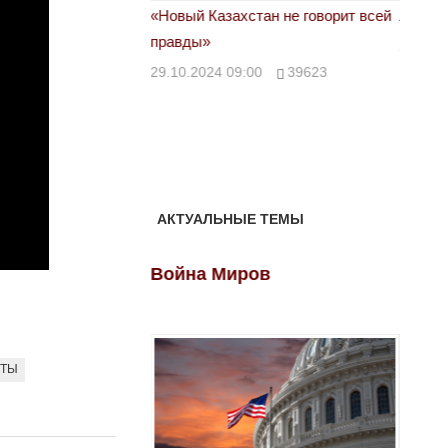
астовка в Жанаозене.
«Новый Казахстан не говорит всей
Лондон
т конфискации.
правды»
28.10.
 сравнили с
29.10.2024 09:00
39623
00
28888
АКТУАЛЬНЫЕ ТЕМЫ
ов
Война Миров
Войн
СТЫ