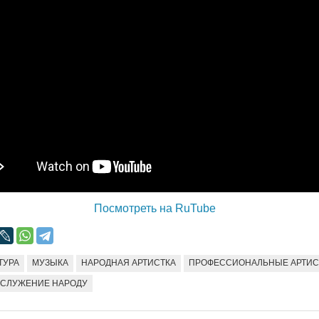
Народ выбрал свет
Странная заб
Дарига не ждё
17.10.2024 17:00
29972
Авиакомпании
мошенниками
30.10.2024 14:
Война Мир
Посмотреть на RuTube
ТУРА
МУЗЫКА
НАРОДНАЯ АРТИСТКА
ПРОФЕССИОНАЛЬНЫЕ АРТИ
СЛУЖЕНИЕ НАРОДУ