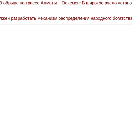
 обрыве на трассе Алматы – Оскемен: В широкое русло устано
Война Миров.
лжен разработать механизм распределения народного богатств
Сороса
08.11.2024 09: