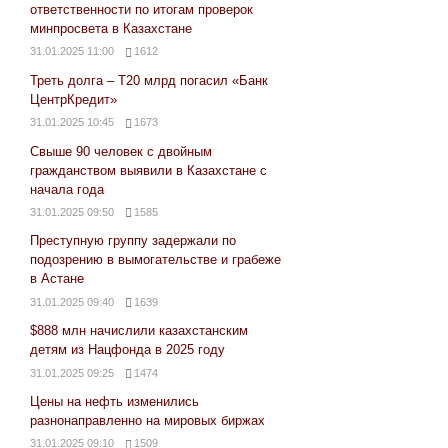
ответственности по итогам проверок
минпросвета в Казахстане
31.01.2025 11:00
1612
Треть долга – Т20 млрд погасил «Банк
ЦентрКредит»
31.01.2025 10:45
1673
Свыше 90 человек с двойным
гражданством выявили в Казахстане с
начала года
31.01.2025 09:50
1585
Преступную группу задержали по
подозрению в вымогательстве и грабеже
в Астане
31.01.2025 09:40
1639
$888 млн начислили казахстанским
детям из Нацфонда в 2025 году
31.01.2025 09:25
1474
Цены на нефть изменились
разнонаправленно на мировых биржах
31.01.2025 09:10
1509