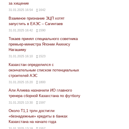
за хищение
31.01.2025 16:54
1642
Взаимное признание ЭЦП хотят
запустить в ЕАЭС – Сагинтаев
31.01.2025 16:42
1590
Токаев принял специального советника
премьер-министра Японии Акихису
Нагашиму
31.01.2025 16:10
1523
Казахстан определился с
окончательным списком потенциальных
строителей АЭС
31.01.2025 15:20
1800
Али Алиева назначили ИО главного
тренера сборной Казахстана по футболу
31.01.2025 13:30
1597
Около Т1,1 трлн достигли
«безнадежные» кредиты в банках
Казахстана на начало года
31.01.2025 13:18
1557