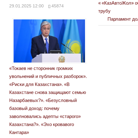
Previous
«КазАвтоЖол» об
Навигация
29.01.2025 12:00
45874
Post:
трубу
по
Next
Парламент до
Post:
записям
«Токаев не сторонник громких
увольнений и публичных разборок».
«Риски для Казахстана». «В
Казахстане снова защищают семью
Назарбаевых?». «Безусловный
базовый доход: почему
заволновались адепты «старого»
Казахстана?». «Эхо кровавого
Кантара»