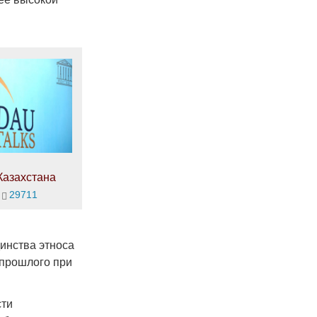
Казахстана
29711
инства этноса
 прошлого при
сти