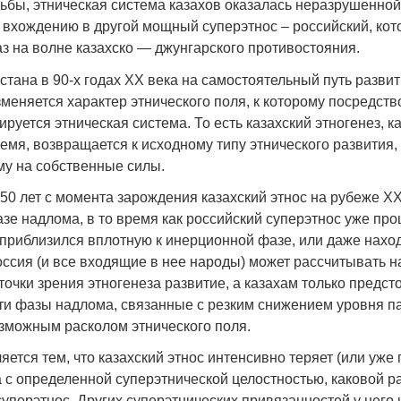
дьбы, этническая система казахов оказалась неразрушенной
вхождению в другой мощный суперэтнос – российский, кот
з на волне казахско — джунгарского противостояния.
тана в 90-х годах XX века на самостоятельный путь разви
меняется характер этнического поля, к которому посредств
руется этническая система. То есть казахский этногенез, 
емя, возвращается к исходному типу этнического развития,
у на собственные силы.
0 лет с момента зарождения казахский этнос на рубеже XX-
азе надлома, в то время как российский суперэтнос уже пр
 приблизился вплотную к инерционной фазе, или даже наход
оссия (и все входящие в нее народы) может рассчитывать н
точки зрения этногенеза развитие, а казахам только предст
ти фазы надлома, связанные с резким снижением уровня п
зможным расколом этнического поля.
яется тем, что казахский этнос интенсивно теряет (или уже 
а с определенной суперэтнической целостностью, каковой р
уперэтнос. Других суперэтнических привязанностей у него н