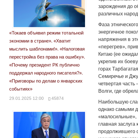
зарождения до о
различных народ
Фаза этнического
энергичное поко
«Токаев объявил режим тотальной
напряжения в этн
экономии в стране». «Хватит
«перегрев», прив
мыслить шаблонами!». «Налоговая
Китаю (ее ожида
перестройка без права на ошибку».
укрепив их боев
«Почему президент РК публично
горах Тарбагатая
поддержал народного писателя?».
Семиречье и Джун
«Приговоры по делам о январских
четвертая часть 
событиях»
Волги, где обрел
29.01.2025 12:00
45874
Наибольшую слав
однако самыми д
«малосильные», 
главная заслуга 
продолжившего с