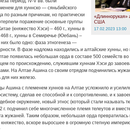
неза период. IV-V вв. были
енем для хуннско — сяньбийского
да по разным причинам, но практически
«Длиннорукая» 
отерпели поражение основные группы
США
итае (княжество Хэси) – 460 г., хунны в
17.02.2023 13:00
 468 г., хунны в Семиречье (Юебань) –
 них было одно: фаза этногенеза —
рности. В фазе надлома находились и алтайские хунны, но 
лтае появилась небольшая орда в составе 500 семейств во 
цем по происхождению, служившим хуннам Хэси до завое
чами. На Алтае Ашина со своим отрядом подчинились жужа
 для них железо.
ы Ашина с племенем хуннов на Алтае усложнило и усили
осистему, сделав ее способной и к сопротивлению, и к заво
дебное окружение, новый этнос (который стали называть тю
2 г. подчинил себе многочисленное племя телеутов и вмест
ета жужаней. Таким образом, небольшая орда превратилась 
 княжество, вскоре выросшее в огромную степную империю
.