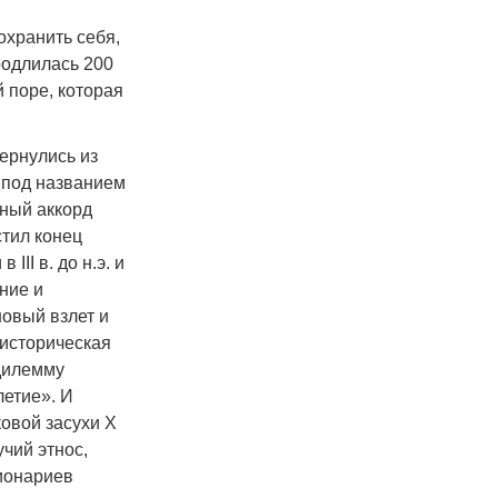
охранить себя,
родлилась 200
й поре, которая
вернулись из
 под названием
ьный аккорд
естил конец
II в. до н.э. и
ние и
новый взлет и
 историческая
 дилемму
летие». И
ковой засухи X
учий этнос,
сионариев