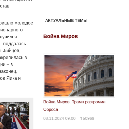
остав
АКТУАЛЬНЫЕ ТЕМЫ
 пришло молодое
сионарного
ов
Война Миров
Войн
случился
 – поддалась
ньбийцев,
акрепилась в
ни – в
наконец,
ов Яика и
 Трамп разгромил
Война Миров. Трамп разгромил
Война 
Сороса
Сорос
00
50969
08.11.2024 09:00
50969
08.11.