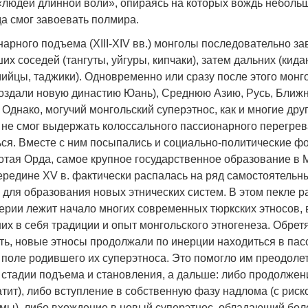
«людей длинной воли», опираясь на которых вождь неболь
да смог завоевать полмира.
арного подъема (XIII-XIV вв.) монголы последовательно з
х соседей (тангуты, уйгуры, кипчаки), затем дальних (кид
мийцы, таджики). Одновременно или сразу после этого мон
 создали новую династию Юань), Среднюю Азию, Русь, Ближн
днако, могучий монгольский суперэтнос, как и многие дру
, не смог выдержать колоссального пассионарного перегрев
ься. Вместе с ним посыпались и социально-политические ф
лотая Орда, самое крупное государственное образование в 
ередине XV в. фактически распалась на ряд самостоятельны
 для образования новых этнических систем. В этом пекле р
ерии лежит начало многих современных тюркских этносов, 
их в себя традиции и опыт монгольского этногенеза. Обрет
ть, новые этносы продолжали по инерции находиться в па
 поле родившего их суперэтноса. Это помогло им преодоле
стадии подъема и становления, а дальше: либо продолжен
атит), либо вступление в собственную фазу надлома (с рис
емы), либо вхождение в новый суперэтнос, обладающий бол