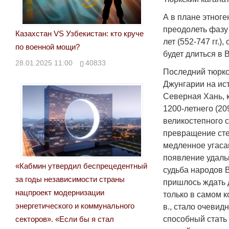
А в плане этноге
преодолеть фазу
Казахстан VS Узбекистан: кто круче
лет (552-747 гг.
по военной мощи?
будет длиться в 
28.01.2025 11:00
40833
Последний тюркск
Джунгарии на ис
Северная Хань, к
1200-летнего (209
великостепного с
превращение сте
медленное угасан
появление удаль
«Кабмин утвердил беспрецедентный
судьба народов В
за годы независимости страны
пришлось ждать д
нацпроект модернизации
только в самом к
энергетического и коммунального
в., стало очевид
способный стать
секторов». «Если бы я стал