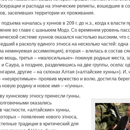
бскурации и распада на этнические реликты, вошедшие в с
ов, заселивших территории их проживания.
 подъема началась у хуннов в 209 г. до н.э., когда к власти
ление во главе с шаньюем Модэ. Со временем уровень пас
Война Мир
ической системе хуннов оказался настолько высоким, что 
едший к расколу единого этноса на несколько частей: одна
ла неминуемая ассимиляция), вторая – влилась в состав ся
ую мощь, третья – «малосильные»- покинув родные места, з
 и Саура, а позднее, разделившись на две группы, осела: од
гарии, другие – на склонах Алтая («алтайские хунны»). И, 
– «неукротимые»- проявив мужество и волю, достигла берег
а новую родину и новое имя – «гунны».
у хуннскому этносу принесли гунны,
Война Миров.
олговечными оказались
в частности, «алтайские» хунны,
Сороса
которых – появление нового этноса,
08.11.2024 09:
тепные традиции в критический для