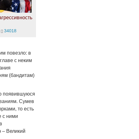
агрессивность
34018
им повезло: в
главе с неким
вания
ням (бандитам)
ло появившуюся
еваниям. Сумев
рками, то есть
е с ними
в
 – Великий