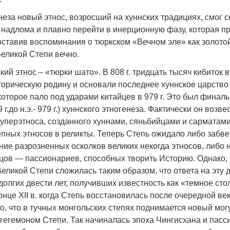
неза новый этнос, возросший на хуннских традициях, смог с
 надлома и плавно перейти в инерционную фазу, которая п
), оставив воспоминания о тюркском «Вечном эле» как золото
Великой Степи вечно.
ий этнос – «тюрки шато». В 808 г. тридцать тысяч кибиток 
торическую родину и основали последнее хуннское царство
оторое пало под ударами китайцев в 979 г. Это был финал
 г.до н.э.- 979 г.) хуннского этногенеза. Фактически он возв
уперэтноса, созданного хуннами, сяньбийцами и сарматами в I
пных этносов в реликты. Теперь Степь ожидало либо забве
ие разрозненных осколков великих некогда этносов, либо 
цов — пассионариев, способных творить Историю. Однако,
еликой Степи сложилась таким образом, что ответа на эту
олгих двести лет, получивших известность как «темное сто
онце XII в. когда Степь восстановилась после очередной ве
но, что в тучных монгольских степях поднимается новый мог
 гегемоном Степи. Так начиналась эпоха Чингисхана и пас