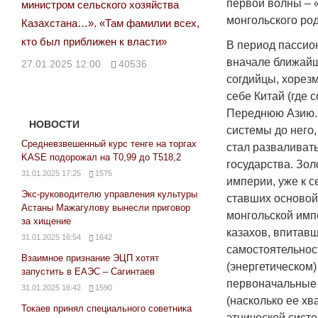
первой волны – 
министром сельского хозяйства
монгольского ро
Казахстана…». «Там фамилии всех,
кто был приближен к власти»
В период пассион
вначале ближайши
27.01.2025 12:00
40536
согдийцы, хорез
себе Китай (где
Переднюю Азию. О
НОВОСТИ
системы до него
Средневзвешенный курс тенге на торгах
стал разваливат
KASE подорожал на Т0,99 до Т518,2
государства. Зо
31.01.2025 17:25
1575
империи, уже к с
Экс-руководителю управления культуры
ставших основой
Астаны Мажагулову вынесли приговор
монгольской имп
за хищение
казахов, впитавш
31.01.2025 16:54
1642
самостоятельнос
Взаимное признание ЭЦП хотят
(энергетическом)
запустить в ЕАЭС – Сагинтаев
первоначальные 
31.01.2025 16:42
1590
(насколько ее хв
Токаев принял специального советника
этнической сист