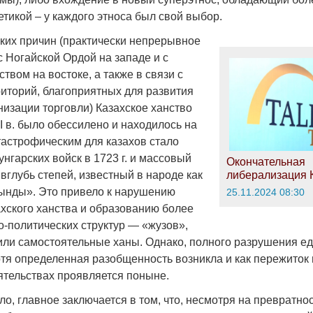
тикой – у каждого этноса был свой выбор.
ских причин (практически непрерывное
 Ногайской Ордой на западе и с
твом на востоке, а также в связи с
риторий, благоприятных для развития
низации торговли) Казахское ханство
II в. было обессилено и находилось на
тастрофическим для казахов стало
нгарских войск в 1723 г. и массовый
Окончательная
вглубь степей, известный в народе как
либерализация 
ынды». Это привело к нарушению
25.11.2024 08:30
ахского ханства и образованию более
о-политических структур — «жузов»,
или самостоятельные ханы. Однако, полного разрушения ед
отя определенная разобщенность возникла и как пережиток
ятельствах проявляется поныне.
ло, главное заключается в том, что, несмотря на превратно