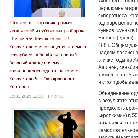
хуннского этноге
переломным врем
суперэтноса, ког
«Токаев не сторонник громких
одновременно п
хуннов: хунны в К
увольнений и публичных разборок».
Европе (гунны) –
«Риски для Казахстана». «В
488 г. Общим для
Казахстане снова защищают семью
надлом пассиона
Назарбаевых?». «Безусловный
эти же годы на А
базовый доход: почему
Ашиной, сяньбий
заволновались адепты «старого»
княжества табга
Казахстана?». «Эхо кровавого
и стали добывать
Кантара»
Объединение орд
28.01.2025 12:00
43496
в результате этн
преодолеть враж
«крепкими») в 55
избавился от гн
самостоятельное
Тюркский каганат