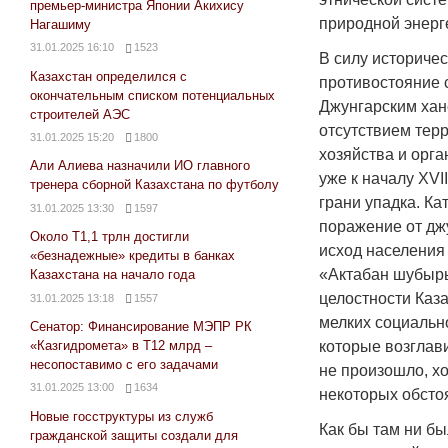
премьер-министра Японии Акихису
природной энерге
Нагашиму
31.01.2025 16:10
1523
В силу историче
Казахстан определился с
противостояние с
окончательным списком потенциальных
Джунгарским ханс
строителей АЭС
отсутствием тер
31.01.2025 15:20
1800
хозяйства и орга
Али Алиева назначили ИО главного
уже к началу XVI
тренера сборной Казахстана по футболу
грани упадка. Ка
31.01.2025 13:30
1597
поражение от джу
Около Т1,1 трлн достигли
исход населения 
«безнадежные» кредиты в банках
«Актабан шубыр
Казахстана на начало года
целостности Каз
31.01.2025 13:18
1557
мелких социальн
Сенатор: Финансирование МЭПР РК
«Казгидромета» в Т12 млрд –
которые возглав
несопоставимо с его задачами
не произошло, х
31.01.2025 13:00
1634
некоторых обсто
Новые госструктуры из служб
Как бы там ни бы
гражданской защиты создали для