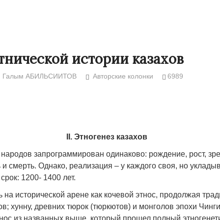
тнической истории казахов
Галым АБИЛЬСИИТОВ
Авторские колонки
6989
II. Этногенез казахов
 народов запрограммирован одинаково: рождение, рост, зрел
Народ выбрал свет
Странная заб
ь и смерть. Однако, реализация – у каждого своя, но уклад
Дарига не ждё
17.10.2024 17:00
29972
срок: 1200- 1400 лет.
Авиакомпании
мошенниками
 на исторической арене как кочевой этнос, продолжая трад
; хунну, древних тюрок (тюркютов) и монголов эпохи Чинг
30.10.2024 14:
нос из названных выше, который прошел полный этногенети