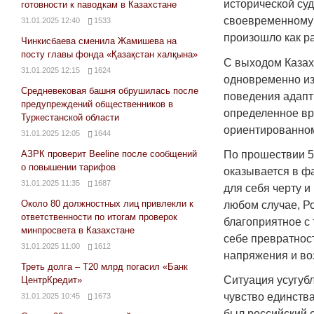
исторической су
готовности к паводкам в Казахстане
своевременному 
31.01.2025 12:40
1533
произошло как ра
Чинкисбаева сменила Жамишева на
посту главы фонда «Қазақстан халқына»
С выходом Казахс
31.01.2025 12:15
1624
одновременно из
Средневековая башня обрушилась после
поведения адапти
предупреждений общественников в
определенное вр
Туркестанской области
ориентированном
31.01.2025 12:05
1644
По прошествии 55
АЗРК проверит Beeline после сообщений
о повышении тарифов
оказывается в ф
31.01.2025 11:35
1687
для себя черту и
Около 80 должностных лиц привлекли к
любом случае, Р
ответственности по итогам проверок
благоприятное с 
минпросвета в Казахстане
себе превратнос
31.01.2025 11:00
1612
напряжения и во
Треть долга – Т20 млрд погасил «Банк
Ситуация усугубл
ЦентрКредит»
чувство единств
31.01.2025 10:45
1673
был российский с