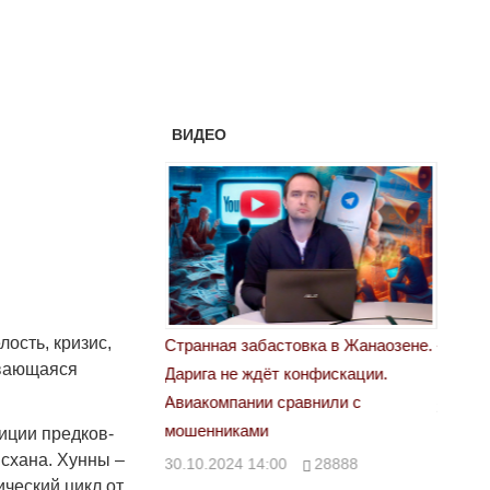
ВИДЕО
ость, кризис,
астовка в Жанаозене.
«Новый Казахстан не говорит всей
Лондон
ывающаяся
т конфискации.
правды»
28.10.
 сравнили с
29.10.2024 09:00
39623
иции предков-
исхана. Хунны –
00
28888
ческий цикл от