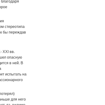
 благодаря
орое
тия
ом стереотипа
как бы переждав
 XXI вв.
ошел опасную
ится в ней. В
а
оит испытать на
ассионарного
потерял)
аньше для него
ет, да, видимо,