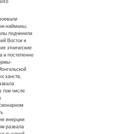
шого
авоевали
ани-найманы,
голы подчинили
ий Восток и
гие этнические
а и постепенно
ормы-
Монгольской
х ханств,
азвала
в том числе
я
ссионарном
ть
ие инерции
ком развала
ее высокой