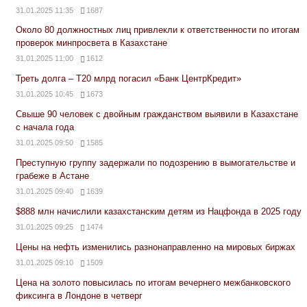
31.01.2025 11:35
1687
Около 80 должностных лиц привлекли к ответственности по итогам
проверок минпросвета в Казахстане
31.01.2025 11:00
1612
Треть долга – Т20 млрд погасил «Банк ЦентрКредит»
31.01.2025 10:45
1673
Свыше 90 человек с двойным гражданством выявили в Казахстане
с начала года
31.01.2025 09:50
1585
Преступную группу задержали по подозрению в вымогательстве и
грабеже в Астане
31.01.2025 09:40
1639
$888 млн начислили казахстанским детям из Нацфонда в 2025 году
31.01.2025 09:25
1474
Цены на нефть изменились разнонаправленно на мировых биржах
31.01.2025 09:10
1509
Цена на золото повысилась по итогам вечернего межбанковского
фиксинга в Лондоне в четверг