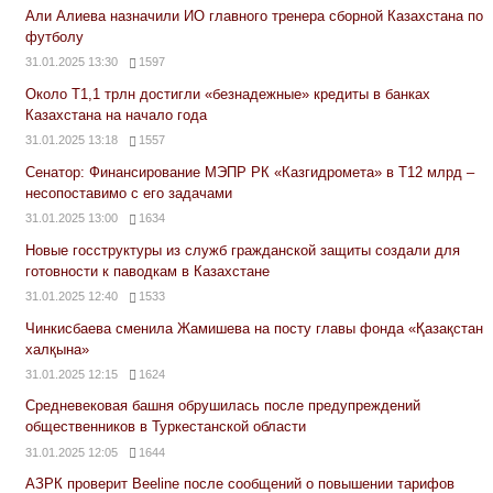
Али Алиева назначили ИО главного тренера сборной Казахстана по
футболу
31.01.2025 13:30
1597
Около Т1,1 трлн достигли «безнадежные» кредиты в банках
Казахстана на начало года
31.01.2025 13:18
1557
Сенатор: Финансирование МЭПР РК «Казгидромета» в Т12 млрд –
несопоставимо с его задачами
31.01.2025 13:00
1634
Новые госструктуры из служб гражданской защиты создали для
готовности к паводкам в Казахстане
31.01.2025 12:40
1533
Чинкисбаева сменила Жамишева на посту главы фонда «Қазақстан
халқына»
31.01.2025 12:15
1624
Средневековая башня обрушилась после предупреждений
общественников в Туркестанской области
31.01.2025 12:05
1644
АЗРК проверит Beeline после сообщений о повышении тарифов