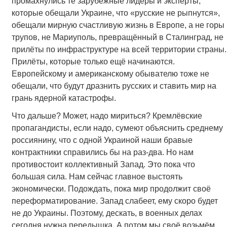
промахнулись те зарубежные лидеры и эксперты,
которые обещали Украине, что «русские не рыпнутся»,
обещали мирную счастливую жизнь в Европе, а не горы
трупов, не Мариуполь, превращённый в Сталинград, не
прилёты по инфраструктуре на всей территории страны.
Прилёты, которые только ещё начинаются.
Европейскому и американскому обывателю тоже не
обещали, что будут дразнить русских и ставить мир на
грань ядерной катастрофы.
Что дальше? Может, надо мириться? Кремлёвские
пропагандисты, если надо, сумеют объяснить среднему
россиянину, что с одной Украиной наши бравые
контрактники справились бы на раз-два. Но нам
противостоит коллективный Запад. Это пока что
большая сила. Нам сейчас главное выстоять
экономически. Подождать, пока мир продолжит своё
переформатирование. Запад слабеет, ему скоро будет
не до Украины. Поэтому, дескать, в военных делах
сегодня нужна передышка. А потом мы своё возьмём.