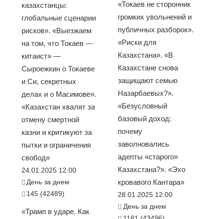
«Токаев не сторонник
казахстанцы:
громких увольнений и
глобальные сценарии
публичных разборок».
рисков». «Выезжаем
«Риски для
на том, что Токаев —
Казахстана». «В
китаист» —
Казахстане снова
Сыроежкин о Токаеве
защищают семью
и Си, секретных
Назарбаевых?».
делах и о Масимове».
«Безусловный
«Казахстан хвалят за
базовый доход:
отмену смертной
почему
казни и критикуют за
заволновались
пытки и ограничения
адепты «старого»
свобод»
Казахстана?». «Эхо
24.01.2025 12:00
День за днем
кровавого Кантара»
145 (42489)
28.01.2025 12:00
День за днем
«Трамп в ударе. Как
1181 (43496)