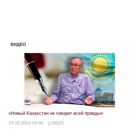
ВИДЕО
«Новый Казахстан не говорит всей правды»
Лон
ми
29.10.2024 09:00
39623
28.