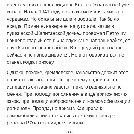
военкоматов не предвидится. Кто-то обязательно будет
косить. Но и в 1941 году кто-то косил и прятались по
чердакам. Но остальные шли и воевали. Так было
всегда. Помните, наверное, напутствие, каким в
пушкинской «Капитанской дочке» провожал Петрушу
Гринёва старый отец: «на службу не напрашивайся, от
службы не отговаривайся». Вот средний россиянин
сейчас и не напрашивается. Но и отговариваться не
станет, когда призовут.
Однако, похоже, кремлёвское начальство держит этот
вариант как запасной. По-прежнему надеется, что
исправить ситуацию удастся, ничего радикально не
меняя. При помощи пополнения в виде пригожинских
зэков, при помощи добровольцев и «самомобилизации
регионов». Правда, на призыв Кадырова к
самомобилизации отозвались пока лишь четыре
региона РФ из восьмидесяти пяти.
***