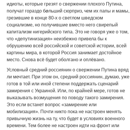
идиоты, которые грезят о свержении плохого Путина,
получат гораздо б
о
льший сюрприз, чем их папы и мамы,
грезившие в конце 80-х о светлом шведском
социализме, но получившие вместо него свирепый
капитализм нигерийского типа. Это не говоря уже о том,
что «депутинизация» неизбежно привела бы к
обрушению всей российской и советской истории, всей
картины мира, в которой Россия занимает достойное
место. Снова всё будет оболгано и оплёвано.
Условный средний россиянин о свержении Путина вряд
ли мечтает. При этом он, средний россиянин, думаю, уже
готов в той или иной степени поддержать сценарий
замирения с Украиной. Или, по крайней мере, готов не
выказывать возмущения по поводу такого замирения.
Это если встанет вопрос «замирение или
мобилизация». Почти никто пока не настроен менять
привычную жизнь на ту, что будет в условиях военного
времени. Тем более не настроен идти на фронт или