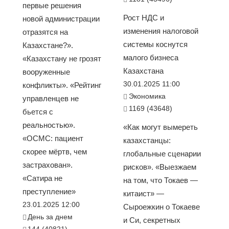
первые решения
Рост НДС и
новой администрации
изменения налоговой
отразятся на
системы коснутся
Казахстане?».
малого бизнеса
«Казахстану не грозят
Казахстана
вооруженные
30.01.2025 11:00
конфликты». «Рейтинг
Экономика
управленцев не
1169 (43648)
бьется с
реальностью».
«Как могут вымереть
«ОСМС: пациент
казахстанцы:
скорее мёртв, чем
глобальные сценарии
застрахован».
рисков». «Выезжаем
«Сатира не
на том, что Токаев —
преступление»
китаист» —
23.01.2025 12:00
Сыроежкин о Токаеве
День за днем
и Си, секретных
144 (40821)