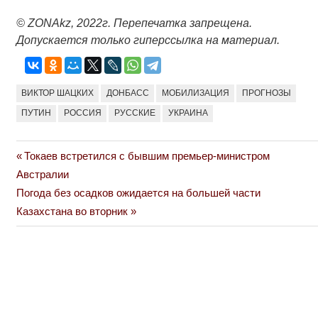
© ZONAkz, 2022г. Перепечатка запрещена.
Допускается только гиперссылка на материал.
ВИКТОР ШАЦКИХ
ДОНБАСС
МОБИЛИЗАЦИЯ
ПРОГНОЗЫ
ПУТИН
РОССИЯ
РУССКИЕ
УКРАИНА
Previous
Токаев встретился с бывшим премьер-министром
Навигация
Post:
Австралии
по
Next
Погода без осадков ожидается на большей части
Post:
Казахстана во вторник
записям