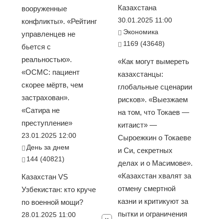
Казахстана
вооруженные
30.01.2025 11:00
конфликты». «Рейтинг
Экономика
управленцев не
1169 (43648)
бьется с
реальностью».
«Как могут вымереть
«ОСМС: пациент
казахстанцы:
скорее мёртв, чем
глобальные сценарии
застрахован».
рисков». «Выезжаем
«Сатира не
на том, что Токаев —
преступление»
китаист» —
23.01.2025 12:00
Сыроежкин о Токаеве
День за днем
и Си, секретных
144 (40821)
делах и о Масимове».
«Казахстан хвалят за
Казахстан VS
отмену смертной
Узбекистан: кто круче
казни и критикуют за
по военной мощи?
пытки и ограничения
28.01.2025 11:00