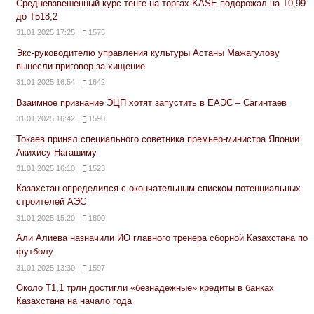
Средневзвешенный курс тенге на торгах KASE подорожал на Т0,99
до Т518,2
31.01.2025 17:25
1575
Экс-руководителю управления культуры Астаны Мажагулову
вынесли приговор за хищение
31.01.2025 16:54
1642
Взаимное признание ЭЦП хотят запустить в ЕАЭС – Сагинтаев
31.01.2025 16:42
1590
Токаев принял специального советника премьер-министра Японии
Акихису Нагашиму
31.01.2025 16:10
1523
Казахстан определился с окончательным списком потенциальных
строителей АЭС
31.01.2025 15:20
1800
Али Алиева назначили ИО главного тренера сборной Казахстана по
футболу
31.01.2025 13:30
1597
Около Т1,1 трлн достигли «безнадежные» кредиты в банках
Казахстана на начало года