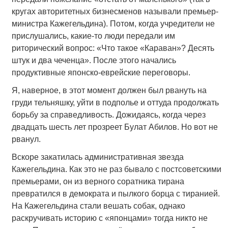
кругах авторитетных бизнесменов называли премьер-
министра Кажегельдина). Потом, когда учредители не
прислушались, какие-то люди передали им
риторический вопрос: «Что такое «Караван»? Десять
штук и два чеченца». После этого начались
продуктивные японско-еврейские переговоры.
Я, наверное, в этот момент должен был рвануть на
груди тельняшку, уйти в подполье и оттуда продолжать
борьбу за справедливость. Дожидаясь, когда через
двадцать шесть лет прозреет Булат Абилов. Но вот не
рванул.
Вскоре закатилась административная звезда
Кажегельдина. Как это не раз бывало с постсоветскими
премьерами, он из верного соратника тирана
превратился в демократа и пылкого борца с тиранией.
На Кажегельдина стали вешать собак, однако
раскручивать историю с «японцами» тогда никто не