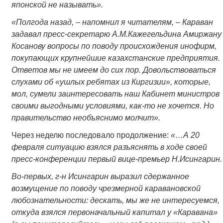
японской не называть».
«Полгода назад, – напомнил я читателям, – Караван
задавал пресс-секретарю А.М.Кажегельдина Амиржану
Косанову вопросы по поводу происхождения инофирм,
покупающих крупнейшие казахстанские предприятия.
Ответов мы не имеем до сих пор. Довольствоваться
слухами об «ушлых ребятах из Киргизии», которые,
мол, сумели заинтересовать наш Кабинет министров
своими выгодными условиями, как-то не хочется. Но
правительство необъяснимо молчит».
Через неделю последовало продолжение:
«…А 20
февраля ситуацию взялся разъяснять в ходе своей
пресс-конференции первый вице-премьер Н.Исингарин.
Во-первых, г-н Исингарин выразил сдержанное
возмущение по поводу чрезмерной каравановской
любознательности: дескать, мы же не интересуемся,
откуда взялся первоначальный капитал у «Каравана»