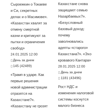
Казахстане снова
Сыроежкин о Токаеве
защищают семью
и Си, секретных
Назарбаевых?».
делах и о Масимове».
«Безусловный
«Казахстан хвалят за
базовый доход:
отмену смертной
почему
казни и критикуют за
заволновались
пытки и ограничения
адепты «старого»
свобод»
Казахстана?». «Эхо
24.01.2025 12:00
День за днем
кровавого Кантара»
145 (42489)
28.01.2025 12:00
День за днем
«Трамп в ударе. Как
1181 (43496)
первые решения
Рост НДС и
новой администрации
изменения налоговой
отразятся на
системы коснутся
Казахстане?».
малого бизнеса
«Казахстану не грозят