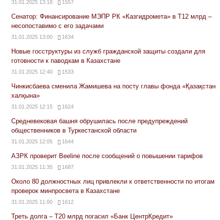
31.01.2025 13:18
1557
Сенатор: Финансирование МЭПР РК «Казгидромета» в Т12 млрд –
несопоставимо с его задачами
31.01.2025 13:00
1634
Новые госструктуры из служб гражданской защиты создали для
готовности к паводкам в Казахстане
31.01.2025 12:40
1533
Чинкисбаева сменила Жамишева на посту главы фонда «Қазақстан
халқына»
31.01.2025 12:15
1624
Средневековая башня обрушилась после предупреждений
общественников в Туркестанской области
31.01.2025 12:05
1644
АЗРК проверит Beeline после сообщений о повышении тарифов
31.01.2025 11:35
1687
Около 80 должностных лиц привлекли к ответственности по итогам
проверок минпросвета в Казахстане
31.01.2025 11:00
1612
Треть долга – Т20 млрд погасил «Банк ЦентрКредит»