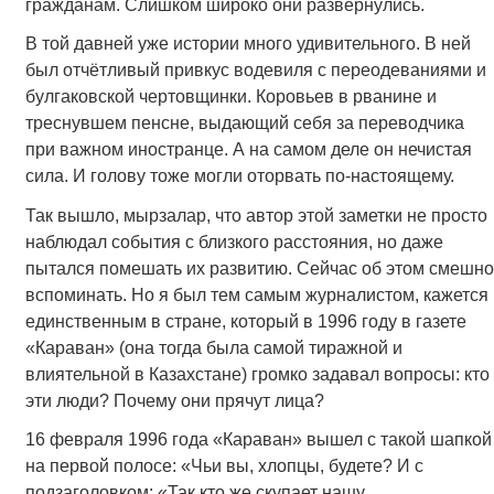
гражданам. Слишком широко они развернулись.
В той давней уже истории много удивительного. В ней
был отчётливый привкус водевиля с переодеваниями и
булгаковской чертовщинки. Коровьев в рванине и
треснувшем пенсне, выдающий себя за переводчика
при важном иностранце. А на самом деле он нечистая
сила. И голову тоже могли оторвать по-настоящему.
Так вышло, мырзалар, что автор этой заметки не просто
наблюдал события с близкого расстояния, но даже
пытался помешать их развитию. Сейчас об этом смешно
вспоминать. Но я был тем самым журналистом, кажется
единственным в стране, который в 1996 году в газете
«Караван» (она тогда была самой тиражной и
влиятельной в Казахстане) громко задавал вопросы: кто
эти люди? Почему они прячут лица?
16 февраля 1996 года «Караван» вышел с такой шапкой
на первой полосе: «Чьи вы, хлопцы, будете? И с
подзаголовком: «Так кто же скупает нашу