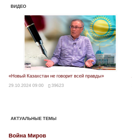
ВИДЕО
«Новый Казахстан не говорит всей правды»
Лон
ми
29.10.2024 09:00
39623
28.
АКТУАЛЬНЫЕ ТЕМЫ
Война Миров
Во