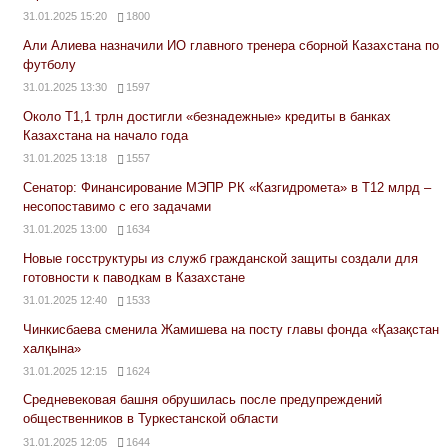
31.01.2025 15:20
1800
Али Алиева назначили ИО главного тренера сборной Казахстана по
футболу
31.01.2025 13:30
1597
Около Т1,1 трлн достигли «безнадежные» кредиты в банках
Казахстана на начало года
31.01.2025 13:18
1557
Сенатор: Финансирование МЭПР РК «Казгидромета» в Т12 млрд –
несопоставимо с его задачами
31.01.2025 13:00
1634
Новые госструктуры из служб гражданской защиты создали для
готовности к паводкам в Казахстане
31.01.2025 12:40
1533
Чинкисбаева сменила Жамишева на посту главы фонда «Қазақстан
халқына»
31.01.2025 12:15
1624
Средневековая башня обрушилась после предупреждений
общественников в Туркестанской области
31.01.2025 12:05
1644