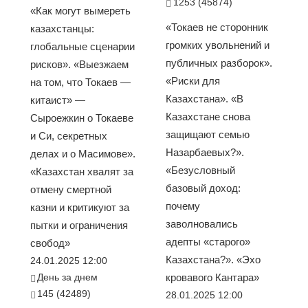
1253 (45874)
«Как могут вымереть
«Токаев не сторонник
казахстанцы:
громких увольнений и
глобальные сценарии
публичных разборок».
рисков». «Выезжаем
«Риски для
на том, что Токаев —
Казахстана». «В
китаист» —
Казахстане снова
Сыроежкин о Токаеве
защищают семью
и Си, секретных
Назарбаевых?».
делах и о Масимове».
«Безусловный
«Казахстан хвалят за
базовый доход:
отмену смертной
почему
казни и критикуют за
заволновались
пытки и ограничения
адепты «старого»
свобод»
Казахстана?». «Эхо
24.01.2025 12:00
День за днем
кровавого Кантара»
145 (42489)
28.01.2025 12:00