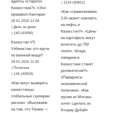
адепты «старого»
1124 (40821)
Казахстана?». «Эхо
«Как «трампономика
кровавого Кантара»
2.0» может повлиять
28.01.2025 12:00
на нефть и
День за днем
Казахстан?». «Цены
140 (43496)
на картофель могут
Казахстан VS
взлететь до 750
Узбекистан: кто круче
тенге». «Когда
по военной мощи?
говядина в
28.01.2025 11:00
Казахстане станет
Политика
деликатесом?».
136 (40833)
«Парадоксы
«Как могут вымереть
экономической
казахстанцы:
политики». «Как
глобальные сценарии
грузин из Москвы
рисков». «Выезжаем
хочет сделать из
на том, что Токаев —
Атырау Дубай»