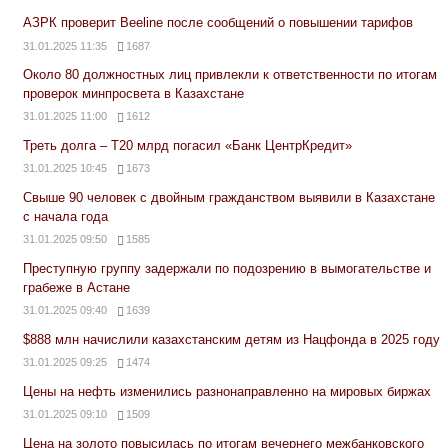
АЗРК проверит Beeline после сообщений о повышении тарифов
31.01.2025 11:35
1687
Около 80 должностных лиц привлекли к ответственности по итогам
проверок минпросвета в Казахстане
31.01.2025 11:00
1612
Треть долга – Т20 млрд погасил «Банк ЦентрКредит»
31.01.2025 10:45
1673
Свыше 90 человек с двойным гражданством выявили в Казахстане
с начала года
31.01.2025 09:50
1585
Преступную группу задержали по подозрению в вымогательстве и
грабеже в Астане
31.01.2025 09:40
1639
$888 млн начислили казахстанским детям из Нацфонда в 2025 году
31.01.2025 09:25
1474
Цены на нефть изменились разнонаправленно на мировых биржах
31.01.2025 09:10
1509
Цена на золото повысилась по итогам вечернего межбанковского