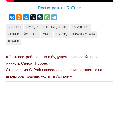
Посмотреть на RuTube
ВЫБОРЫ
ГРАЖДАНСКОЕ ОБЩЕСТВО
КАЗАХСТАН
КАЗБЕК БЕЙСЕБАЕВ
ОБСЕ
ПРЕЗИДЕНТ КАЗАХСТАНА
ТОКАЕВ
Previous
Пять востребованных в будущем профессий назвал
Навигация
Post:
министр Саясат Нурбек
по
Next
Стройфирма G-Park написала заявление в полицию на
Post:
директора «Әділдік жолы» в Астане
записям