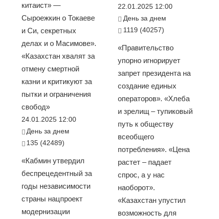
китаист» —
22.01.2025 12:00
Сыроежкин о Токаеве
День за днем
1119 (40257)
и Си, секретных
делах и о Масимове».
«Правительство
«Казахстан хвалят за
упорно игнорирует
отмену смертной
запрет президента на
казни и критикуют за
создание единых
пытки и ограничения
операторов». «Хлеба
свобод»
и зрелищ – тупиковый
24.01.2025 12:00
путь к обществу
День за днем
всеобщего
135 (42489)
потребления». «Цена
«Кабмин утвердил
растет – падает
беспрецедентный за
спрос, а у нас
годы независимости
наоборот».
страны нацпроект
«Казахстан упустил
модернизации
возможность для