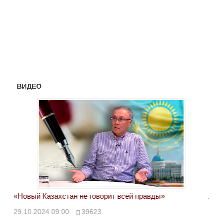
ВИДЕО
«Новый Казахстан не говорит всей правды»
Лон
ми
29.10.2024 09:00
39623
28.