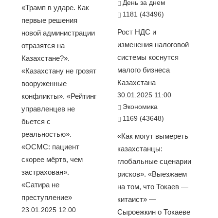
День за днем
«Трамп в ударе. Как
1181 (43496)
первые решения
Рост НДС и
новой администрации
изменения налоговой
отразятся на
системы коснутся
Казахстане?».
малого бизнеса
«Казахстану не грозят
Казахстана
вооруженные
30.01.2025 11:00
конфликты». «Рейтинг
Экономика
управленцев не
1169 (43648)
бьется с
реальностью».
«Как могут вымереть
«ОСМС: пациент
казахстанцы:
скорее мёртв, чем
глобальные сценарии
застрахован».
рисков». «Выезжаем
«Сатира не
на том, что Токаев —
преступление»
китаист» —
23.01.2025 12:00
Сыроежкин о Токаеве