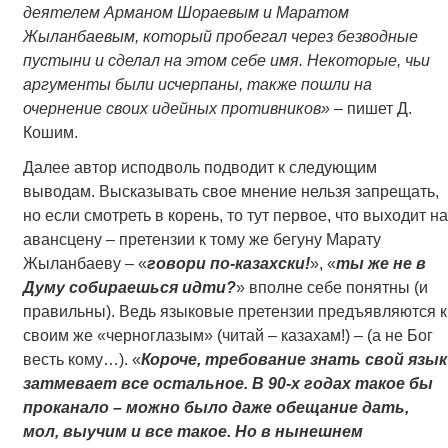
деятелем Арманом Шораевым и Маратом
Жыланбаевым, который пробегал через безводные
пустыни и сделал на этом себе имя. Некоторые, чьи
аргументы были исчерпаны, также пошли на
очернение своих идейных противников»
– пишет Д.
Кошим.
Далее автор исподволь подводит к следующим
выводам. Высказывать свое мнение нельзя запрещать,
но если смотреть в корень, то тут первое, что выходит на
авансцену – претензии к тому же бегуну Марату
Жыланбаеву – «
говори по-казахски!
», «
ты же не в
Думу собираешься идти?
» вполне себе понятны (и
правильны). Ведь языковые претензии предъявляются к
своим же «черноглазым» (читай – казахам!) – (а не Бог
весть кому…). «
Короче, требование знать свой язык
затмевает все остальное. В 90-х годах такое бы
проканало – можно было даже обещание дать,
мол, выучим и все такое. Но в нынешнем