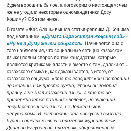
будем ворошить былое, а поговорим о настоящем: чем
же не угодили некоторые одномандатники Досу
Кошиму? Об этом ниже.
В газете «Жас Алаш» вышла статья-реплика Д. Кошима
под названием:
«Думаға бара жатқан жоқсың ғой» –
«Ну не в Думу же ты собрался»
. Начинается она с
того наблюдения, что социальные сети (на казахском
языке) полны споров по тем кандидатам, которые
являются критиками власти и вместе с тем, далеки от…
казахского языка и, как доказывается, в итоге, от
казахского социума. «
Кто-то говорит: «он настоящий
гражданин, нам просто нужно, чтобы он говорил
правду, а не знал казахский язык», а кто-то не
придерживается позиции: «человек, не знающий
государственного языка, не должен быть
депутатом». В частности, эта дискуссия вызвала
бурный отклик в связи с блогером-журналистом
Динарой Егеубаевой, блогером, общественным