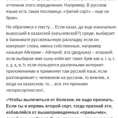
оттенком этого определения. Например. В русском
языке есть такая пословица: «третий сорт» – еще не
брак».
Но обратимся к тексту… Если казах, да еще изначально
выросший в казахской (нагызовской?) среде, выбирает
в банкомате русскоязычную раскладку, если он
коверкает слова, имена собственные, например
называя Айгерим – Айгерой; ата (дедушка) – аташкой;
если выбирая имя сыну избегает таких букв как ә, і, ң, ғ,
ү, ұ, қ, ө, һ; если пользуется различными интернет-
приложениями и применяет там русский язык; если
разговаривает с человеком на русском, то вежлив, а
когда на казахском, то… все это признаки
«второсортности»!..
«
Чтобы вылечиться от болезни, ее надо признать.
Если ты и впрямь второй сорт, тогда признай это,
избавляйся от вышеприведенных «привычек»,