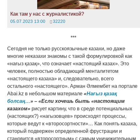
Как там у нас с журналистикой?
05.07.2023 13:00
32220
***
Сегодня не только русскоязычные казахи, но даже
многие неказахи знакомы с такой формулировкой как
«нағыз қазақ», что означает «настоящий казах». Это
человек, полностью обладающий менталитетом
«настоящего казаха» и, следовательно, всего
остального «настоящего». Арман Әлмембет на портале
Abai.kz в небольшом материале
«
Нағыз қазақ
болсаң…
» – «Если хочешь быть «настоящим
казахом»
рисует картину, что в среде потенциальных
(настоящих?) «нагызовцев» происходят процессы,
которые ведут к «второсортности»… Как понять казаха,
который подвержен определенной фрустрации и
становится «второсортным» с самым уничижительным