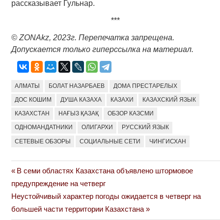
рассказывает Гульнар.
***
© ZONAkz, 2023г. Перепечатка запрещена.
Допускается только гиперссылка на материал.
АЛМАТЫ
БОЛАТ НАЗАРБАЕВ
ДОМА ПРЕСТАРЕЛЫХ
ДОС КОШИМ
ДУША КАЗАХА
КАЗАХИ
КАЗАХСКИЙ ЯЗЫК
КАЗАХСТАН
НАҒЫЗ ҚАЗАҚ
ОБЗОР КАЗСМИ
ОДНОМАНДАТНИКИ
ОЛИГАРХИ
РУССКИЙ ЯЗЫК
СЕТЕВЫЕ ОБЗОРЫ
СОЦИАЛЬНЫЕ СЕТИ
ЧИНГИСХАН
Previous
В семи областях Казахстана объявлено штормовое
Навигация
Post:
предупреждение на четверг
по
Next
Неустойчивый характер погоды ожидается в четверг на
Post:
большей части территории Казахстана
записям