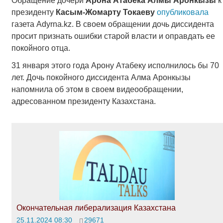
Обращение дочери
Арона Атабека Алмы Аронкызы
к
президенту
Касым-Жомарту Токаеву
опубликовала
газета Adyrna.kz. В своем обращении дочь диссидента
просит признать ошибки старой власти и оправдать ее
покойного отца.
31 января этого года Арону Атабеку исполнилось бы 70
лет. Дочь покойного диссидента Алма Аронкызы
напомнила об этом в своем видеообращении,
адресованном президенту Казахстана.
Окончательная либерализация Казахстана
25.11.2024 08:30
29671