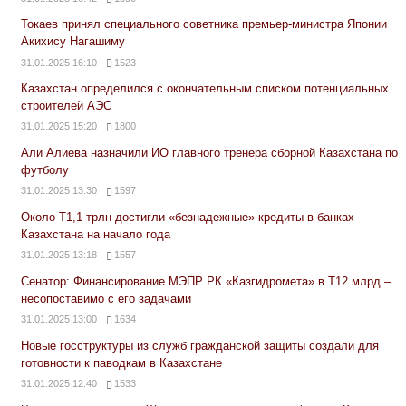
Токаев принял специального советника премьер-министра Японии
Акихису Нагашиму
31.01.2025 16:10
1523
Казахстан определился с окончательным списком потенциальных
строителей АЭС
31.01.2025 15:20
1800
Али Алиева назначили ИО главного тренера сборной Казахстана по
футболу
31.01.2025 13:30
1597
Около Т1,1 трлн достигли «безнадежные» кредиты в банках
Казахстана на начало года
31.01.2025 13:18
1557
Сенатор: Финансирование МЭПР РК «Казгидромета» в Т12 млрд –
несопоставимо с его задачами
31.01.2025 13:00
1634
Новые госструктуры из служб гражданской защиты создали для
готовности к паводкам в Казахстане
31.01.2025 12:40
1533