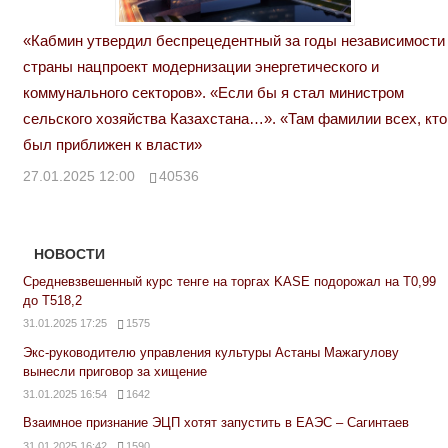
«Кабмин утвердил беспрецедентный за годы независимости
страны нацпроект модернизации энергетического и
коммунального секторов». «Если бы я стал министром
сельского хозяйства Казахстана…». «Там фамилии всех, кто
был приближен к власти»
27.01.2025 12:00
40536
НОВОСТИ
Средневзвешенный курс тенге на торгах KASE подорожал на Т0,99
до Т518,2
31.01.2025 17:25
1575
Экс-руководителю управления культуры Астаны Мажагулову
вынесли приговор за хищение
31.01.2025 16:54
1642
Взаимное признание ЭЦП хотят запустить в ЕАЭС – Сагинтаев
31.01.2025 16:42
1590