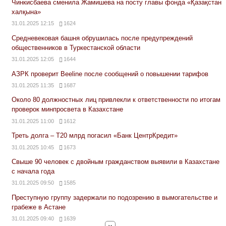
Чинкисбаева сменила Жамишева на посту главы фонда «Қазақстан
халқына»
31.01.2025 12:15
1624
Средневековая башня обрушилась после предупреждений
общественников в Туркестанской области
31.01.2025 12:05
1644
АЗРК проверит Beeline после сообщений о повышении тарифов
31.01.2025 11:35
1687
Около 80 должностных лиц привлекли к ответственности по итогам
проверок минпросвета в Казахстане
31.01.2025 11:00
1612
Треть долга – Т20 млрд погасил «Банк ЦентрКредит»
31.01.2025 10:45
1673
Свыше 90 человек с двойным гражданством выявили в Казахстане
с начала года
31.01.2025 09:50
1585
Преступную группу задержали по подозрению в вымогательстве и
грабеже в Астане
31.01.2025 09:40
1639