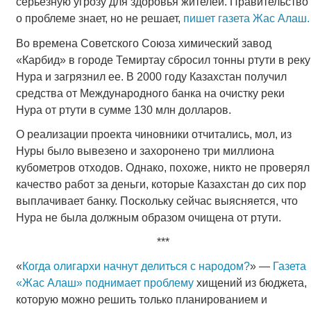
серьезную угрозу для здоровья жителей. Правительство
о проблеме знает, но не решает,
пишет газета Жас Алаш.
Во времена Советского Союза химический завод
«Карбид» в городе Темиртау сбросил тонны ртути в реку
Нура и загрязнил ее. В 2000 году Казахстан получил
средства от Международного банка на очистку реки
Нура от ртути в сумме 130 млн долларов.
О реализации проекта чиновники отчитались, мол, из
Нуры было вывезено и захоронено три миллиона
кубометров отходов. Однако, похоже, никто не проверял
качество работ за деньги, которые Казахстан до сих пор
выплачивает банку. Поскольку сейчас выясняется, что
Нура не была должным образом очищена от ртути.
***
«
Когда олигархи начнут делиться с народом?
» —
Газета
«Жас Алаш» поднимает проблему
хищений из бюджета,
которую можно решить только планированием и