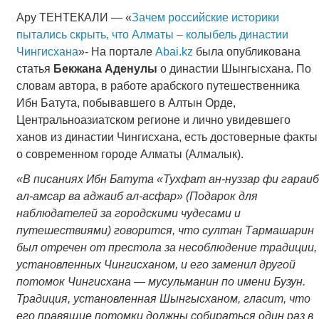
Ару ТЕНТЕКАЛИ — «
Зачем российские историки
пытались скрыть, что Алматы – колыбель династии
Чингисхана
»- На портале
Аbai.kz
была опубликована
статья
Бекжана Аденулы
о династии Шынгысхана. По
словам автора, в работе арабского путешественника
Ибн Батута, побывавшего в Алтын Орде,
Центральноазиатском регионе и лично увидевшего
ханов из династии Чингисхана, есть достоверные факты
о современном городе Алматы (Алмалык).
«В писаниях Ибн Батута «Тухфат ан-нуззар фи гараиб
ал-амсар ва аджаиб ал-асфар» (Подарок для
наблюдателей за городскими чудесами и
путешествиями) говорится, что султан Тармашарин
был отречен от престола за несоблюдение традиции,
установленных Чингисханом, и его заменил другой
потомок Чингисхана ― мусульманин по имени Бузун.
Традиция, установленная Шынгысханом, гласит, что
его правящие потомки должны собираться один раз в